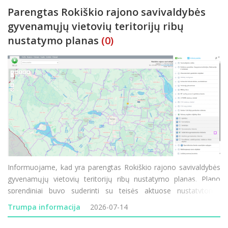
Parengtas Rokiškio rajono savivaldybės
gyvenamųjų vietovių teritorijų ribų
nustatymo planas
(0)
Informuojame, kad yra parengtas Rokiškio rajono savivaldybės
gyvenamųjų vietovių teritorijų ribų nustatymo planas. Plano
sprendiniai buvo suderinti su teisės aktuose nustatytomis
institucijomis. Su parengto plano sprendiniais ir suderintomis
Trumpa informacija
2026-07-14
gyvenamųjų vietovių teritorijų ribomis visuomenė g