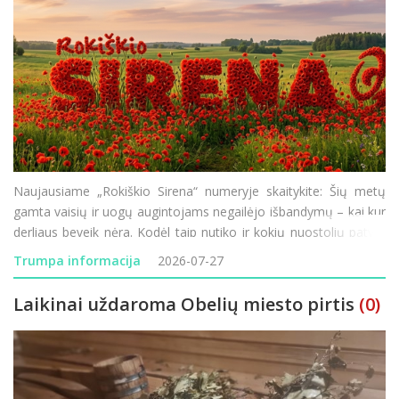
Naujausiame „Rokiškio Sirena“ numeryje skaitykite: Šių metų
gamta vaisių ir uogų augintojams negailėjo išbandymų – kai kur
derliaus beveik nėra. Kodėl taip nutiko ir kokių nuostolių patyrė
Rokiškio krašto ūkininkai? Minint 85-ąsias Holokausto
Trumpa informacija
2026-07-27
Laikinai uždaroma Obelių miesto pirtis
(0)