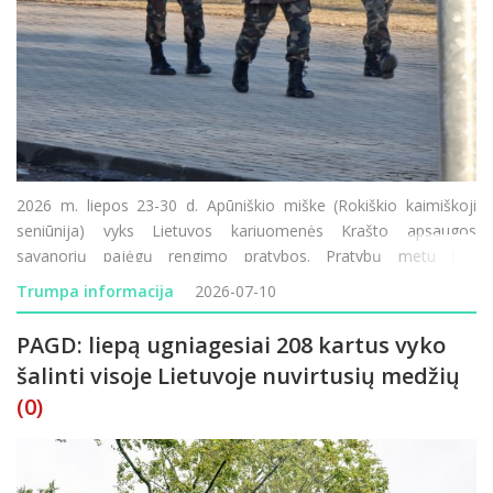
2026 m. liepos 23-30 d. Apūniškio miške (Rokiškio kaimiškoji
seniūnija) vyks Lietuvos kariuomenės Krašto apsaugos
savanorių pajėgų rengimo pratybos. Pratybų metu bus
naudojami ginklai, imitaciniai šaudmenys, dūminė ir garsinė
Trumpa informacija
2026-07-10
pirotechnika, judės karinė tech
PAGD: liepą ugniagesiai 208 kartus vyko
šalinti visoje Lietuvoje nuvirtusių medžių
(0)