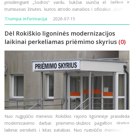
prisidengiant „Sodros“ vardu. Sukčiai siunčia el. laiškus ir
trumpąsias žinutes, kurios atrodo panašios į oficialius „Sodros“
pranešimus, tačiau jų tikslas – atskleisti prisijungim
Trumpa informacija
2026-07-15
Dėl Rokiškio ligoninės modernizacijos
laikinai perkeliamas priėmimo skyrius
(0)
Nuo rugpjūčio mėnesio Rokiškio rajono ligoninėje prasideda
modernizavimo darbai: priėmimo-skubios pagalbos skyrius
laikinai persikels į kitas patalpas. Nuo rugpjūčio mėnesio VšĮ