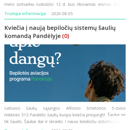
mero potvarkiu rugpjūčio 12 d. bus ribojamas eismas šiuose
rajono vietinės reikšmės keliuose: JD-70 „Prūseliai–Pa
Trumpa informacija
2026-08-05
Kviečia į naują bepiločių sistemų šaulių
komandą Pandėlyje
(0)
Lietuvos šaulių sąjungos Alfonso Smetonos 5-osios
rinktinės 513 Pandėlio šaulių kuopa kviečia prisijungti! Šauliai ne
tik šaudo. Šauliai dar ir skraido. Į naują bepiločių sistemų šaulių
komandą Pandėlyje kviečiame visus – ir tuos, kurie tu