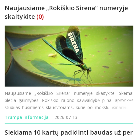
Naujausiame „Rokiškio Sirena“ numeryje
skaitykite
(0)
Naujausiame „Rokiškio Sirena“ numeryje skaitykite: Skemai
plečia galimybes: Rokiškio rajono savivaldybė pilnai apmokės
studijas būsimiems slaugytojams, kurie po mokslų įsipareigos
dirbti Skemų socialinės globos namuose. Puiki proga norintiems
Trumpa informacija
2026-07-13
studijuoti ar persikvalifiku
Siekiama 10 kartų padidinti baudas už per