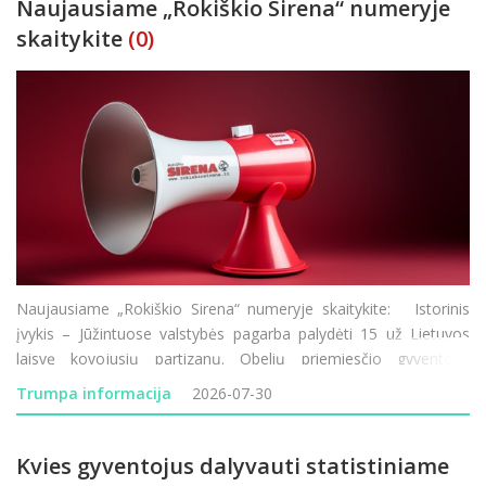
Naujausiame „Rokiškio Sirena“ numeryje
skaitykite
(0)
Naujausiame „Rokiškio Sirena“ numeryje skaitykite: Istorinis
įvykis – Jūžintuose valstybės pagarba palydėti 15 už Lietuvos
laisvę kovojusių partizanų. Obelių priemiesčio gyventojai
nebegali taikstytis su kasdienėmis dulkių problemomis. Rokiškio
Trumpa informacija
2026-07-30
Rudolf
Kvies gyventojus dalyvauti statistiniame