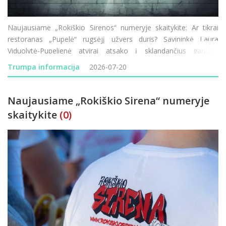
Naujausiame „Rokiškio Sirenos“ numeryje skaitykite: Ar tikrai
restoranas „Pupelė“ rugsėjį užvers duris? Savininkė Laura
Viduolytė-Pupelienė atvirai atsako į sklandančius gandus.
Lietuvos–Latvijos pasienyje vėl vykdomi visą parą trunkantys
Trumpa informacija
2026-07-20
transporto patikrini
Naujausiame „Rokiškio Sirena“ numeryje
skaitykite
(0)