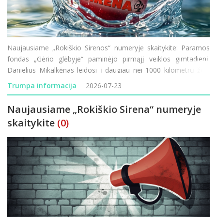
Naujausiame „Rokiškio Sirenos“ numeryje skaitykite: Paramos
fondas „Gėrio glėbyje“ paminėjo pirmąjį veiklos gimtadienį.
Danielius Mikalkėnas leidosi į daugiau nei 1000 kilometrų žygį
pėsčiomis aplink Lietuvą. Prasideda Rokiškio ligoninės
Trumpa informacija
2026-07-23
modernizacija &ndas
Naujausiame „Rokiškio Sirena“ numeryje
skaitykite
(0)