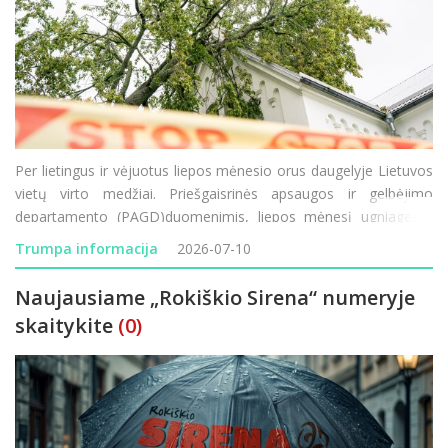
Per lietingus ir vėjuotus liepos mėnesio orus daugelyje Lietuvos
vietų virto medžiai. Priešgaisrinės apsaugos ir gelbėjimo
departamento (PAGD)duomenimis, liepos mėnesį ugniagesiai
gelbėtojai jau atliko 208 darbus, susijusius su nuvirtusių medžių
Trumpa informacija
2026-07-10
ant važiuojamosios kelio dalies ir kitų vietų
Naujausiame „Rokiškio Sirena“ numeryje
skaitykite
(0)