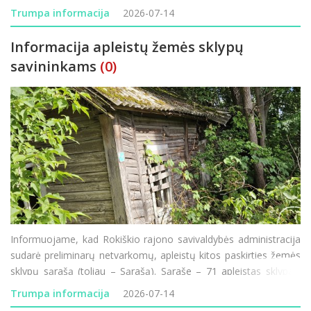
Rokiškio rajono ligoninėje prasideda vienas didžiausių pastarųjų
Trumpa informacija
2026-07-14
metų infrastruktūros modernizavimo
Informacija apleistų žemės sklypų
savininkams
(0)
Informuojame, kad Rokiškio rajono savivaldybės administracija
sudarė preliminarų netvarkomų, apleistų kitos paskirties žemės
sklypų sąrašą (toliau – Sąrašą). Sąraše – 71 apleistas sklypas.
Daugiausia netvarkomų ir apleistų sklypų šiais metais užfiksuot
Trumpa informacija
2026-07-14