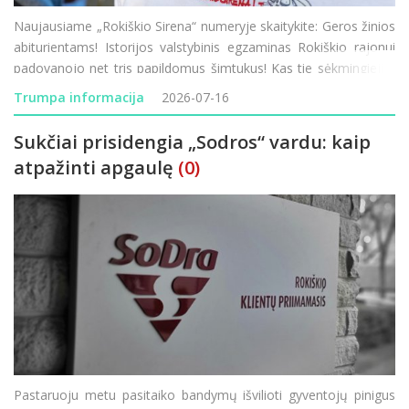
Naujausiame „Rokiškio Sirena“ numeryje skaitykite: Geros žinios
abiturientams! Istorijos valstybinis egzaminas Rokiškio rajonui
padovanojo net tris papildomus šimtukus! Kas tie sėkmingieji ir
kaip sekėsi kitiems mūsų krašto moksleiviams? Mados
Trumpa informacija
2026-07-16
naujienos mi
Sukčiai prisidengia „Sodros“ vardu: kaip
atpažinti apgaulę
(0)
Pastaruoju metu pasitaiko bandymų išvilioti gyventojų pinigus