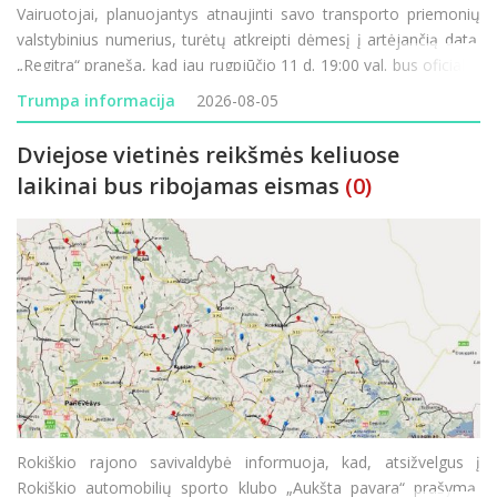
Vairuotojai, planuojantys atnaujinti savo transporto priemonių
valstybinius numerius, turėtų atkreipti dėmesį į artėjančią datą.
„Regitra“ praneša, kad jau rugpjūčio 11 d. 19:00 val. bus oficialiai
paleistos naujos valstybinių numerio ženklų serijos. Didžiausia
Trumpa informacija
2026-08-05
šio etapo n
Dviejose vietinės reikšmės keliuose
laikinai bus ribojamas eismas
(0)
Rokiškio rajono savivaldybė informuoja, kad, atsižvelgus į
Rokiškio automobilių sporto klubo „Aukšta pavara“ prašymą,