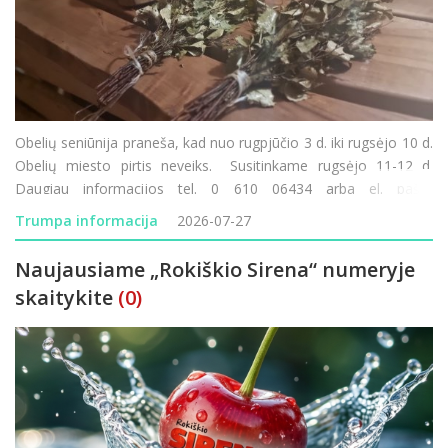
Obelių seniūnija praneša, kad nuo rugpjūčio 3 d. iki rugsėjo 10 d.
Obelių miesto pirtis neveiks. Susitinkame rugsėjo 11-12 d.
Daugiau informacijos tel. 0 610 06434 arba el. paštu
obeliu.seniunija@rokiskis.lt
Trumpa informacija
2026-07-27
Naujausiame „Rokiškio Sirena“ numeryje
skaitykite
(0)