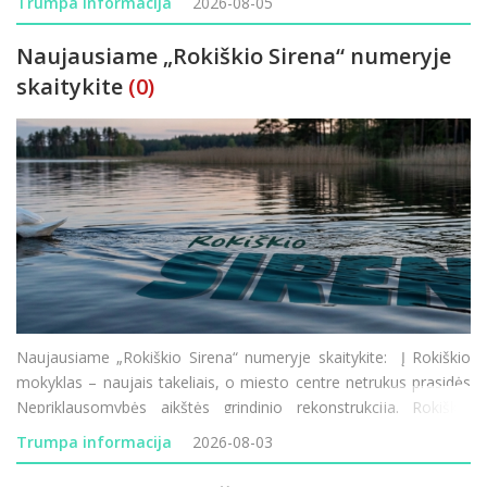
Trumpa informacija
2026-08-05
Naujausiame „Rokiškio Sirena“ numeryje
skaitykite
(0)
Naujausiame „Rokiškio Sirena“ numeryje skaitykite: Į Rokiškio
mokyklas – naujais takeliais, o miesto centre netrukus prasidės
Nepriklausomybės aikštės grindinio rekonstrukcija. Rokiškio
vardu žais moterų krepšinio komanda, tačiau joje ko
Trumpa informacija
2026-08-03