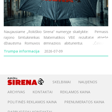
Naujausiame „Rokiškio Sirena“ numeryje skaitykite: Pirmasis
rajono šimtukininkas Matematikos VBE rezultatai atnešė
džiaugsmą Romuvos gimnazijos abiturientui. „Čekiukų“
skandalas Rokiškyje Prokuratūra iš dar š
Trumpa informacija
2026-07-09
SKELBIMAI
NAUJIENOS
ARCHYVAS
KONTAKTAI
REKLAMOS KAINA
POLITINĖS REKLAMOS KAINA
PRENUMERATOS KAINA
DARBUOTOJŲ KONTAKTAI