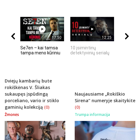
17:50
12:25
Se7en – kai tamsa
10 įsimintinų
10 įtempt
tampa meno kūriniu
detektyvinių serialų
stingdanč
istorijų
Dviejų kambarių bute
rokiškėnas V. Šliakas
sukaupęs įspūdingą
Naujausiame „Rokiškio
porceliano, vario ir stiklo
Sirena“ numeryje skaitykite
gaminių kolekciją
(0)
(0)
Žmonės
Trumpa informacija