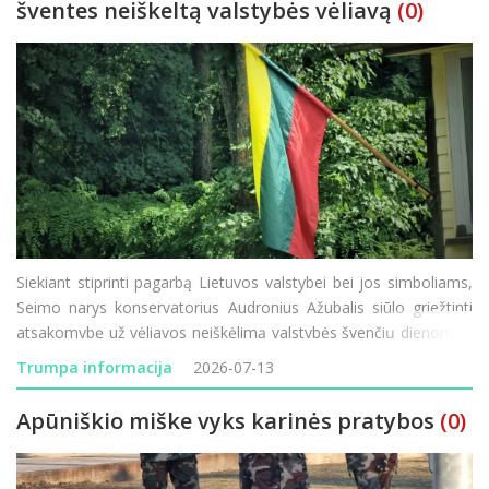
šventes neiškeltą valstybės vėliavą
(0)
Siekiant stiprinti pagarbą Lietuvos valstybei bei jos simboliams,
Seimo narys konservatorius Audronius Ažubalis siūlo griežtinti
atsakomybę už vėliavos neiškėlimą valstybės švenčių dienomis.
Administracinių nusižengimų kodekso (ANK) pakeitimo projektą
Trumpa informacija
2026-07-13
įregistravęs parlament
Apūniškio miške vyks karinės pratybos
(0)