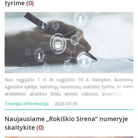
tyrime
(0)
Nuo rugpjūčio 1 d. iki rugpjūčio 18 d. Valstybės duomenų
agentūra vykdys Vartotojų nuomonių statistinį tyrimą. Jo metu
atsitiktinės atrankos būdu atrinkti Lietuvos gyventojai bus
kviečiami atsakyti į klausimus apie savo lūkesčius, finansinę
Trumpa informacija
2026-07-30
padėtį ir vartojimo planus. Tyrimo rezultatai padeda
Naujausiame „Rokiškio Sirena“ numeryje
skaitykite
(0)