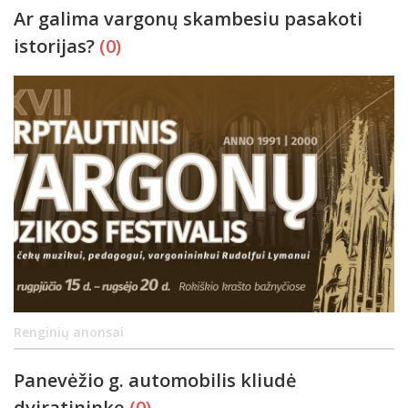
Ar galima vargonų skambesiu pasakoti
istorijas?
(0)
Renginių anonsai
Panevėžio g. automobilis kliudė
dviratininkę
(0)