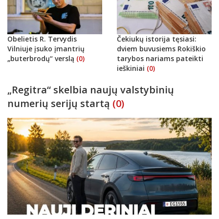
Obelietis R. Tervydis
Čekiukų istorija tęsiasi:
Vilniuje įsuko įmantrių
dviem buvusiems Rokiškio
„buterbrodų“ verslą
(0)
tarybos nariams pateikti
ieškiniai
(0)
„Regitra“ skelbia naujų valstybinių
numerių serijų startą
(0)