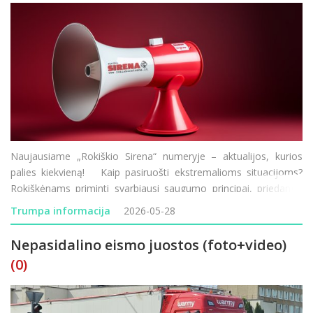
Naujausiame „Rokiškio Sirena“ numeryje – aktualijos, kurios
palies kiekvieną! Kaip pasiruošti ekstremalioms situacijoms?
Rokiškėnams priminti svarbiausi saugumo principai, priedangų
klausimai ir praktiniai karių patarimai. Rokiškį v
Trumpa informacija
2026-05-28
Nepasidalino eismo juostos (foto+video)
(0)