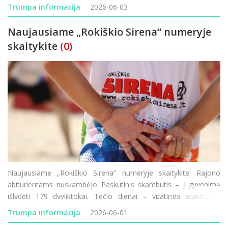
Trumpa informacija
2026-06-03
Naujausiame „Rokiškio Sirena“ numeryje
skaitykite
(0)
Naujausiame „Rokiškio Sirena“ numeryje skaitykite: Rajono
abiturientams nuskambėjo Paskutinis skambutis – į gyvenimą
išlydėti 179 dvyliktokai. Tėčio dienai – ypatinga staigmena
Rokiškyje: pirmą kartą Rokiškyje bursis „Fainuolių choras&ldq
Trumpa informacija
2026-06-01