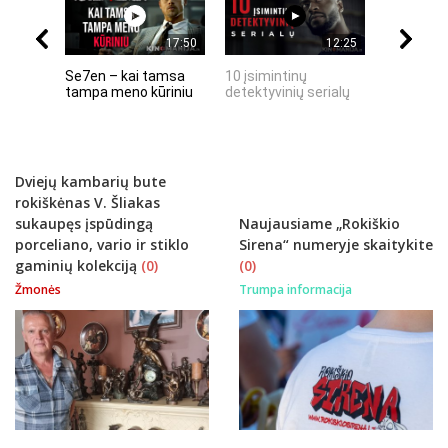
17:50
12:25
Se7en – kai tamsa
10 įsimintinų
10 įtempt
tampa meno kūriniu
detektyvinių serialų
stingdanč
istorijų
Dviejų kambarių bute
rokiškėnas V. Šliakas
sukaupęs įspūdingą
Naujausiame „Rokiškio
porceliano, vario ir stiklo
Sirena“ numeryje skaitykite
gaminių kolekciją
(0)
(0)
Žmonės
Trumpa informacija