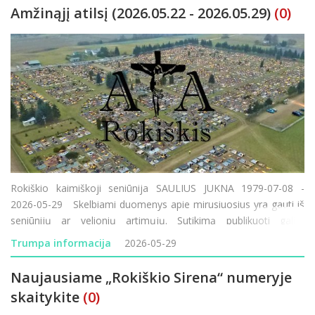
Amžinąjį atilsį (2026.05.22 - 2026.05.29)
(0)
Rokiškio kaimiškoji seniūnija SAULIUS JUKNA 1979-07-08 -
2026-05-29 Skelbiami duomenys apie mirusiuosius yra gauti iš
seniūnijų ar velionių artimųjų. Sutikimą publikuoti galite
pasirašyti Rokiškio laidojimo namuose, seniūnijose ar „Rokiškio
Trumpa informacija
2026-05-29
S
Naujausiame „Rokiškio Sirena“ numeryje
skaitykite
(0)