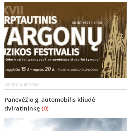
Renginių anonsai
Panevėžio g. automobilis kliudė
dviratininkę
(0)