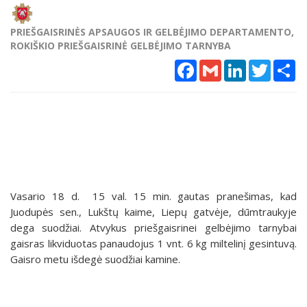
PRIEŠGAISRINĖS APSAUGOS IR GELBĖJIMO DEPARTAMENTO,
ROKIŠKIO PRIEŠGAISRINĖ GELBĖJIMO TARNYBA
Facebook
Gmail
LinkedIn
Twitter
Sh
Vasario 18 d. 15 val. 15 min. gautas pranešimas, kad
Juodupės sen., Lukštų kaime, Liepų gatvėje, dūmtraukyje
dega suodžiai. Atvykus priešgaisrinei gelbėjimo tarnybai
gaisras likviduotas panaudojus 1 vnt. 6 kg miltelinį gesintuvą.
Gaisro metu išdegė suodžiai kamine.