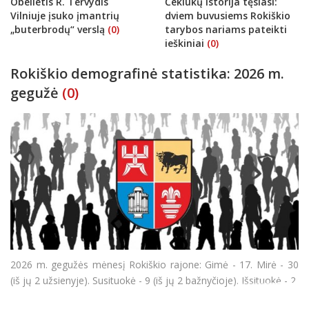
Obelietis R. Tervydis
Čekiukų istorija tęsiasi:
Vilniuje įsuko įmantrių
dviem buvusiems Rokiškio
„buterbrodų“ verslą
(0)
tarybos nariams pateikti
ieškiniai
(0)
Rokiškio demografinė statistika: 2026 m.
gegužė
(0)
2026 m. gegužės mėnesį Rokiškio rajone: Gimė - 17. Mirė - 30
(iš jų 2 užsienyje). Susituokė - 9 (iš jų 2 bažnyčioje). Išsituokė - 2.