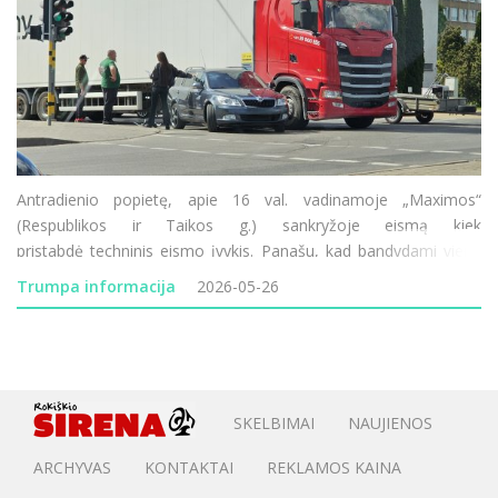
Antradienio popietę, apie 16 val. vadinamoje „Maximos“
(Respublikos ir Taikos g.) sankryžoje eismą kiek
pristabdė techninis eismo įvykis. Panašu, kad bandydami vienu
metu pasukti į dešinę, sunkvežimis ir „Škoda“ automobilis
Trumpa informacija
2026-05-26
nepasidalino ei
SKELBIMAI
NAUJIENOS
ARCHYVAS
KONTAKTAI
REKLAMOS KAINA