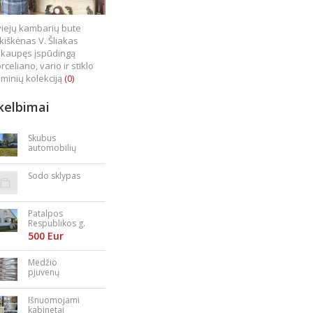
iejų kambarių bute
kiškėnas V. Šliakas
kaupęs įspūdingą
rceliano, vario ir stiklo
minių kolekciją
(0)
kelbimai
Skubus
automobilių
supirkimas
Sodo sklypas
Patalpos
Respublikos g.
23
500 Eur
Medžio
pjuvenų
granulės,
briketai
Išnuomojami
kabinetai