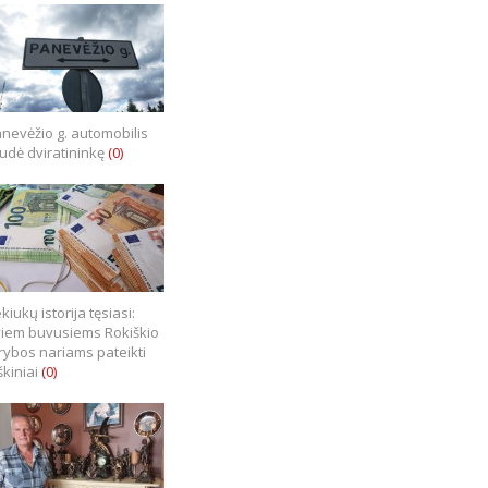
nevėžio g. automobilis
iudė dviratininkę
(0)
kiukų istorija tęsiasi:
iem buvusiems Rokiškio
rybos nariams pateikti
škiniai
(0)