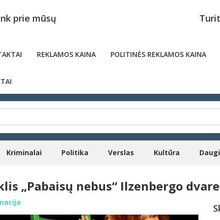
unk prie mūsų
Turi
AKTAI
REKLAMOS KAINA
POLITINĖS REKLAMOS KAINA
TAI
Kriminalai
Politika
Verslas
Kultūra
Daug
lis „Pabaisų nebus“ Ilzenbergo dvare
macija
S