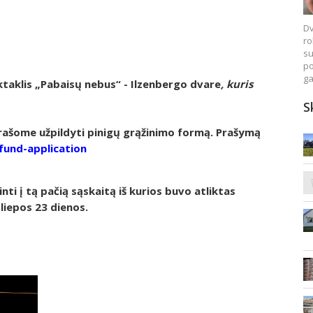
Dv
ro
su
po
ga
aklis „Pabaisų nebus“ - Ilzenbergo dvare
, kuris
S
prašome užpildyti pinigų grąžinimo formą. Prašymą
efund-application
inti į tą pačią sąskaitą iš kurios buvo atliktas
liepos 23 dienos.