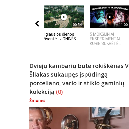
00:54
11:00
Ilgiausios dienos
5 MOKSLINIAI
šventė - JONINĖS
EKSPERIMENTAI,
KURIE SUKRĖTĖ...
Dviejų kambarių bute rokiškėnas V
Šliakas sukaupęs įspūdingą
porceliano, vario ir stiklo gaminių
kolekciją
(0)
Žmonės