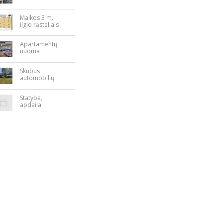
Nepriklausomy
bės aikštėje
Malkos 3 m.
ilgio rąsteliais
Apartamentų
nuoma
Rokiškyje
Skubus
automobilių
supirkimas
Statyba,
apdaila