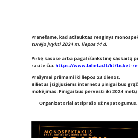
Pranešame, kad atšauktas renginys monospekt
turėjo įvykti 2024 m. liepos 14 d.
Pirkę kasose arba pagal išankstinę sąskaitą 
rasite čia:
https://www.bilietai.lt/lit/ticket-r
Prašymai priimami iki liepos 23 dienos.
Bilietus įsigijusiems internetu pinigai bus grąž
mokėjimas. Pinigai bus pervesti iki 2024 metų 
Organizatoriai atsiprašo už nepatogumus.