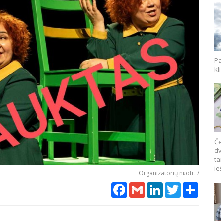
Pa
kl
Če
dv
ta
ie
Organizatorių nuotr. /
Facebook
Gmail
LinkedIn
Twitter
Share