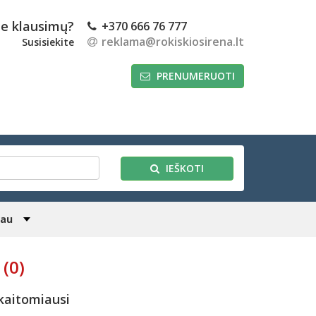
te klausimų?
+370 666 76 777
reklama@rokiskiosirena.lt
Susisiekite
PRENUMERUOTI
IEŠKOTI
iau
(0)
kaitomiausi