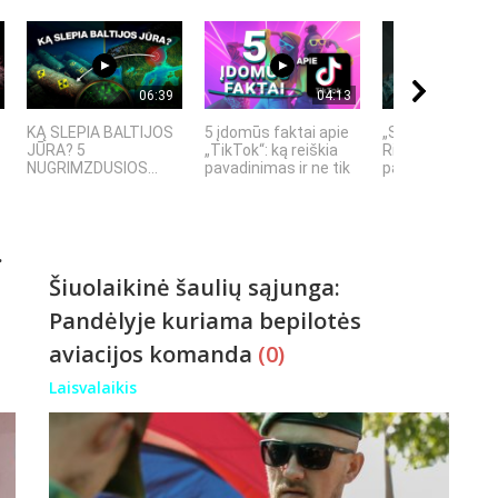
06:39
04:13
KĄ SLEPIA BALTIJOS
5 įdomūs faktai apie
„Septynių Karal
JŪRA? 5
„TikTok“: ką reiškia
Riteris" – kai
NUGRIMZDUSIOS...
pavadinimas ir ne tik
paprastumas nu
.
Šiuolaikinė šaulių sąjunga:
Pandėlyje kuriama bepilotės
aviacijos komanda
(0)
Laisvalaikis