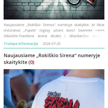
Naujausiame „Rokiškio Sirenos“ numeryje skaitykite: Ar tikrai
restoranas „Pupelė“ rugsėjį užvers duris? Savininkė Laura
Viduolytė-Pupelienė atvirai atsako į sklandančius gandus.
Lietuvos–Latvijos pasienyje vėl vykdomi visą parą trunkantys
Trumpa informacija
2026-07-20
transporto patikrini
Naujausiame „Rokiškio Sirena“ numeryje
skaitykite
(0)