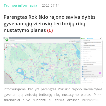
Daugiausia netvarkomų ir apleistų sklypų šiais metais užfiksuot
Trumpa informacija
2026-07-14
Parengtas Rokiškio rajono savivaldybės
gyvenamųjų vietovių teritorijų ribų
nustatymo planas
(0)
Informuojame, kad yra parengtas Rokiškio rajono savivaldybės
gyvenamųjų vietovių teritorijų ribų nustatymo planas. Plano
sprendiniai buvo suderinti su teisės aktuose nustatytomis
institucijomis. Su parengto plano sprendiniais ir suderintomis