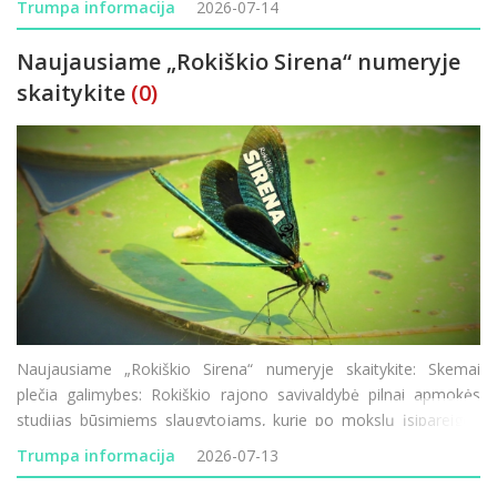
Trumpa informacija
2026-07-14
gyvenamųjų vietovių teritorijų ribomis visuomenė g
Naujausiame „Rokiškio Sirena“ numeryje
skaitykite
(0)
Naujausiame „Rokiškio Sirena“ numeryje skaitykite: Skemai
plečia galimybes: Rokiškio rajono savivaldybė pilnai apmokės
studijas būsimiems slaugytojams, kurie po mokslų įsipareigos
dirbti Skemų socialinės globos namuose. Puiki proga norintiems
Trumpa informacija
2026-07-13
studijuoti ar persikvalifiku