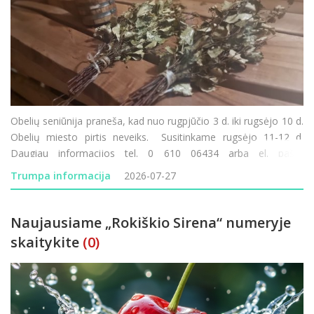
Obelių seniūnija praneša, kad nuo rugpjūčio 3 d. iki rugsėjo 10 d.
Obelių miesto pirtis neveiks. Susitinkame rugsėjo 11-12 d.
Daugiau informacijos tel. 0 610 06434 arba el. paštu
obeliu.seniunija@rokiskis.lt
Trumpa informacija
2026-07-27
Naujausiame „Rokiškio Sirena“ numeryje
skaitykite
(0)