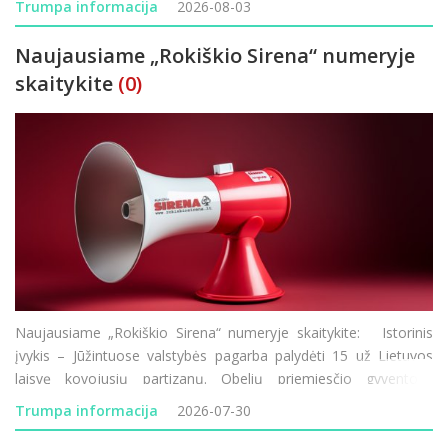
Trumpa informacija
2026-08-03
Naujausiame „Rokiškio Sirena“ numeryje
skaitykite
(0)
Naujausiame „Rokiškio Sirena“ numeryje skaitykite: Istorinis
įvykis – Jūžintuose valstybės pagarba palydėti 15 už Lietuvos
laisvę kovojusių partizanų. Obelių priemiesčio gyventojai
nebegali taikstytis su kasdienėmis dulkių problemomis. Rokiškio
Trumpa informacija
2026-07-30
Rudolf