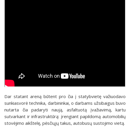
Dar statant areną būtent pro čia į statybvietę važiuodavo
sunkiasvorė technika, darbininkai, o darbams užsibaigus buvo
nutarta čia padaryti naują, asfaltuotą įvažiavimą, kartu
sutvarkant ir infrastruktūrą: įrengiant papildomą automobilių
stovėjimo aikštelę, pėsčiųjų takus, autobusų sustojimo vietą.