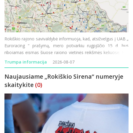
Rokiškio rajono savivaldybė informuoja, kad, atsižvelgus į UAB „
Euroracing “ prašymą, mero potvarkiu rugpjūčio 15 d. bus
ribojamas eismas šiuose rajono vietinės reikšmės keliuose: RK-
199 „Močiekiai–Pagada“ – eismas ribojamas rugpjūč
Trumpa informacija
2026-08-07
Naujausiame „Rokiškio Sirena“ numeryje
skaitykite
(0)