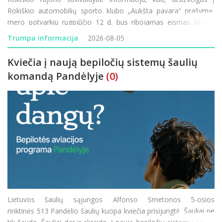
Rokiškio automobilių sporto klubo „Aukšta pavara“ prašymą,
mero potvarkiu rugpjūčio 12 d. bus ribojamas eismas šiuose
rajono vietinės reikšmės keliuose: JD-70 „Prūseliai–Pa
Trumpa informacija
2026-08-05
Kviečia į naują bepiločių sistemų šaulių
komandą Pandėlyje
(0)
Lietuvos šaulių sąjungos Alfonso Smetonos 5-osios
rinktinės 513 Pandėlio šaulių kuopa kviečia prisijungti! Šauliai ne