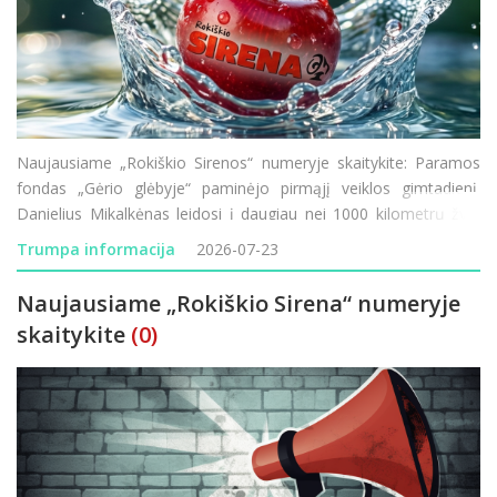
Naujausiame „Rokiškio Sirenos“ numeryje skaitykite: Paramos
fondas „Gėrio glėbyje“ paminėjo pirmąjį veiklos gimtadienį.
Danielius Mikalkėnas leidosi į daugiau nei 1000 kilometrų žygį
pėsčiomis aplink Lietuvą. Prasideda Rokiškio ligoninės
Trumpa informacija
2026-07-23
modernizacija &ndas
Naujausiame „Rokiškio Sirena“ numeryje
skaitykite
(0)