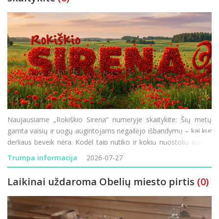
Naujausiame „Rokiškio Sirena“ numeryje skaitykite: Šių metų
gamta vaisių ir uogų augintojams negailėjo išbandymų – kai kur
derliaus beveik nėra. Kodėl taip nutiko ir kokių nuostolių patyrė
Rokiškio krašto ūkininkai? Minint 85-ąsias Holokausto
Trumpa informacija
2026-07-27
Laikinai uždaroma Obelių miesto pirtis
(0)