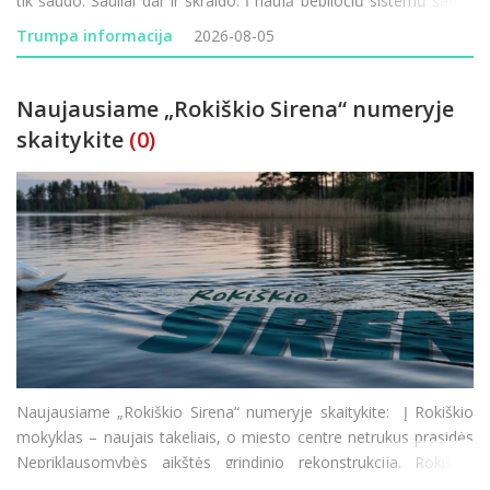
tik šaudo. Šauliai dar ir skraido. Į naują bepiločių sistemų šaulių
komandą Pandėlyje kviečiame visus – ir tuos, kurie tu
Trumpa informacija
2026-08-05
Naujausiame „Rokiškio Sirena“ numeryje
skaitykite
(0)
Naujausiame „Rokiškio Sirena“ numeryje skaitykite: Į Rokiškio
mokyklas – naujais takeliais, o miesto centre netrukus prasidės
Nepriklausomybės aikštės grindinio rekonstrukcija. Rokiškio
vardu žais moterų krepšinio komanda, tačiau joje ko