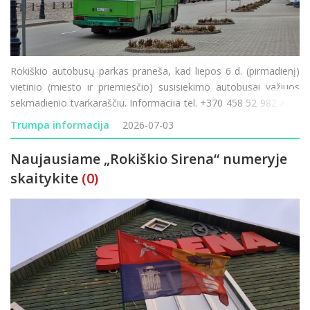
Rokiškio autobusų parkas praneša, kad liepos 6 d. (pirmadienį)
vietinio (miesto ir priemiesčio) susisiekimo autobusai važiuos
sekmadienio tvarkaraščiu. Informacija tel. +370 458 52 982 arba
www.rokiskioap.lt
Trumpa informacija
2026-07-03
Naujausiame „Rokiškio Sirena“ numeryje
skaitykite
(0)