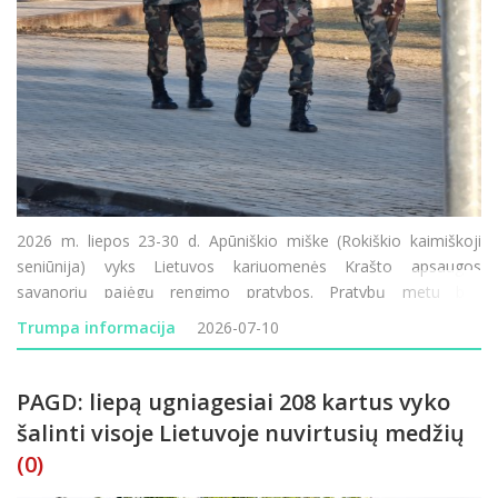
2026 m. liepos 23-30 d. Apūniškio miške (Rokiškio kaimiškoji
seniūnija) vyks Lietuvos kariuomenės Krašto apsaugos
savanorių pajėgų rengimo pratybos. Pratybų metu bus
naudojami ginklai, imitaciniai šaudmenys, dūminė ir garsinė
Trumpa informacija
2026-07-10
pirotechnika, judės karinė tech
PAGD: liepą ugniagesiai 208 kartus vyko
šalinti visoje Lietuvoje nuvirtusių medžių
(0)