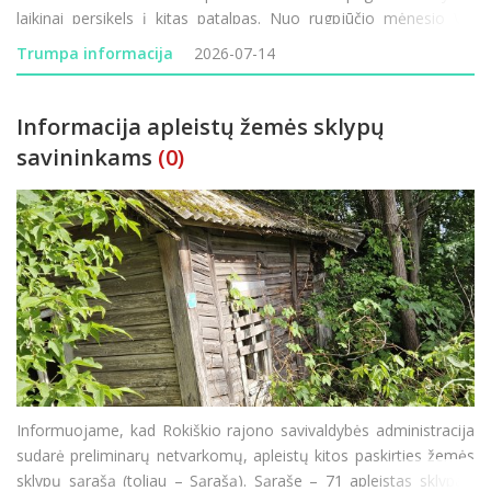
laikinai persikels į kitas patalpas. Nuo rugpjūčio mėnesio VšĮ
Rokiškio rajono ligoninėje prasideda vienas didžiausių pastarųjų
Trumpa informacija
2026-07-14
metų infrastruktūros modernizavimo
Informacija apleistų žemės sklypų
savininkams
(0)
Informuojame, kad Rokiškio rajono savivaldybės administracija
sudarė preliminarų netvarkomų, apleistų kitos paskirties žemės
sklypų sąrašą (toliau – Sąrašą). Sąraše – 71 apleistas sklypas.