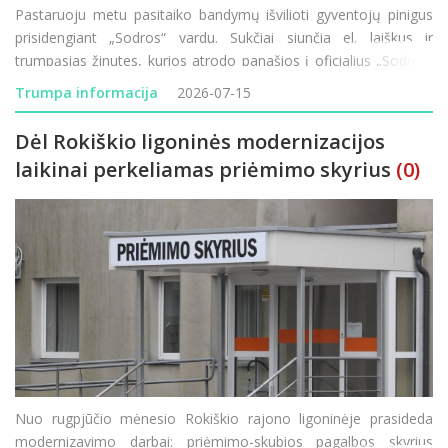
Pastaruoju metu pasitaiko bandymų išvilioti gyventojų pinigus
prisidengiant „Sodros“ vardu. Sukčiai siunčia el. laiškus ir
trumpąsias žinutes, kurios atrodo panašios į oficialius „Sodros“
pranešimus, tačiau jų tikslas – atskleisti prisijungim
Trumpa informacija
2026-07-15
Dėl Rokiškio ligoninės modernizacijos
laikinai perkeliamas priėmimo skyrius
(0)
Nuo rugpjūčio mėnesio Rokiškio rajono ligoninėje prasideda
modernizavimo darbai: priėmimo-skubios pagalbos skyrius