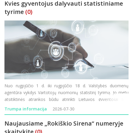
Kvies gyventojus dalyvauti statistiniame
tyrime
(0)
Nuo rugpjūčio 1 d. iki rugpjūčio 18 d. Valstybės duomenų
agentūra vykdys Vartotojų nuomonių statistinį tyrimą. Jo metu
atsitiktinės atrankos būdu atrinkti Lietuvos gyventojai bus
kviečiami atsakyti į klausimus apie savo lūkesčius, finansinę
Trumpa informacija
2026-07-30
padėtį ir vartojimo planus. Tyrimo rezultatai padeda
Naujausiame „Rokiškio Sirena“ numeryje
skaitykite
(0)