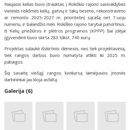
Naujasis kelias buvo įtrauktas į Rokiškio rajono savivaldybės
vietinės reikšmės kelių, gatvių ir takų tiesimo, rekonstravimo
ar remonto 2025-2027 m. prioritetinį sąrašą net 7-uoju
numeriu, ir balandžio mėn. Rokiškio rajono tarybai patvirtinus,
iš Kelių priežiūros ir plėtros programos (KPPP) šiai įdėjai
įgyvendinti buvo skirta 283 tūkst. 740 eurų.
Projektas sulaukė išskirtinio dėmesio, nes tiek projektavimą,
tiek rangos darbus buvo numatyta atlikti iki 2025 m.
pabaigos.
Šią savaitę viešąjį rangos konkursą laimėjusios įmonės
darbininkai jau kloja asfaltą.
Galerija (6)