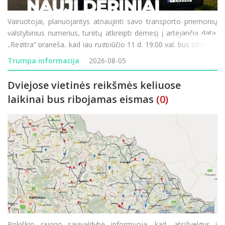
Vairuotojai, planuojantys atnaujinti savo transporto priemonių
valstybinius numerius, turėtų atkreipti dėmesį į artėjančią datą.
„Regitra“ praneša, kad jau rugpjūčio 11 d. 19:00 val. bus oficialiai
paleistos naujos valstybinių numerio ženklų serijos. Didžiausia
Trumpa informacija
2026-08-05
šio etapo n
Dviejose vietinės reikšmės keliuose
laikinai bus ribojamas eismas
(0)
Rokiškio rajono savivaldybė informuoja, kad, atsižvelgus į