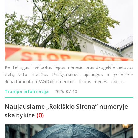
Per lietingus ir vėjuotus liepos mėnesio orus daugelyje Lietuvos
vietų virto medžiai. Priešgaisrinės apsaugos ir gelbėjimo
departamento (PAGD)duomenimis, liepos mėnesį ugniagesiai
gelbėtojai jau atliko 208 darbus, susijusius su nuvirtusių medžių
Trumpa informacija
2026-07-10
ant važiuojamosios kelio dalies ir kitų vietų
Naujausiame „Rokiškio Sirena“ numeryje
skaitykite
(0)