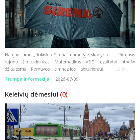
Naujausiame „Rokiškio Sirena“ numeryje skaitykite: Pirmasis
rajono šimtukininkas Matematikos VBE rezultatai atnešė
džiaugsmą Romuvos gimnazijos abiturientui. „Čekiukų“
skandalas Rokiškyje Prokuratūra iš dar š
Trumpa informacija
2026-07-09
Keleivių dėmesiui
(0)