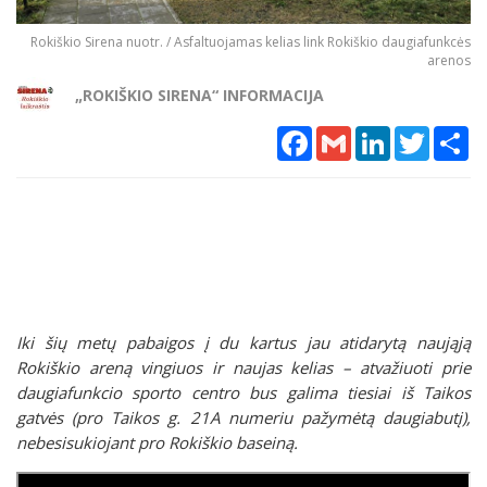
Rokiškio Sirena nuotr. / Asfaltuojamas kelias link Rokiškio daugiafunkcės
arenos
„ROKIŠKIO SIRENA“ INFORMACIJA
Facebook
Gmail
LinkedIn
Twitter
Sh
Iki šių metų pabaigos į du kartus jau atidarytą naująją
Rokiškio areną vingiuos ir naujas kelias – atvažiuoti prie
daugiafunkcio sporto centro bus galima tiesiai iš Taikos
gatvės (pro Taikos g. 21A numeriu pažymėtą daugiabutį),
nebesisukiojant pro Rokiškio baseiną.