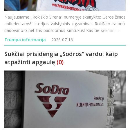
Naujausiame „Rokiškio Sirena“ numeryje skaitykite: Geros žinios
abiturientams! Istorijos valstybinis egzaminas Rokiškio rajonui
padovanojo net tris papildomus šimtukus! Kas tie sėkmingieji ir
kaip sekėsi kitiems mūsų krašto moksleiviams? Mados
Trumpa informacija
2026-07-16
naujienos mi
Sukčiai prisidengia „Sodros“ vardu: kaip
atpažinti apgaulę
(0)