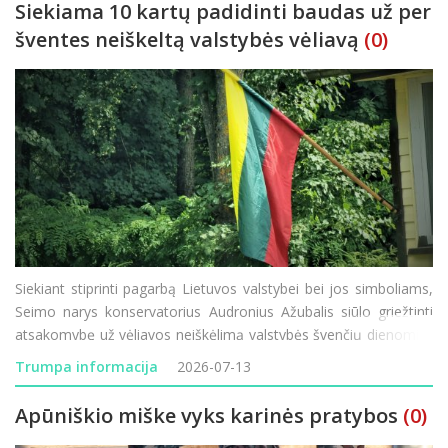
Siekiama 10 kartų padidinti baudas už per
šventes neiškeltą valstybės vėliavą
(0)
Siekiant stiprinti pagarbą Lietuvos valstybei bei jos simboliams,
Seimo narys konservatorius Audronius Ažubalis siūlo griežtinti
atsakomybę už vėliavos neiškėlimą valstybės švenčių dienomis.
Administracinių nusižengimų kodekso (ANK) pakeitimo projektą
Trumpa informacija
2026-07-13
įregistravęs parlament
Apūniškio miške vyks karinės pratybos
(0)