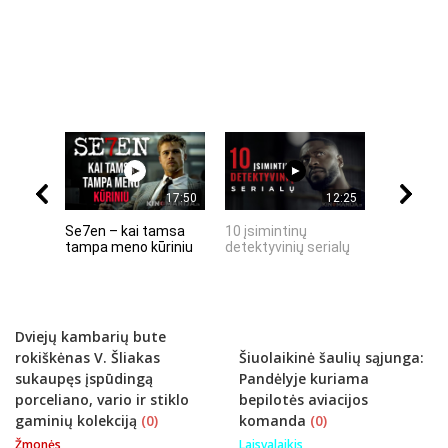
17:50
12:25
Se7en – kai tamsa
10 įsimintinų
10 įtempt
tampa meno kūriniu
detektyvinių serialų
stingdanč
istorijų
Dviejų kambarių bute
rokiškėnas V. Šliakas
Šiuolaikinė šaulių sąjunga:
sukaupęs įspūdingą
Pandėlyje kuriama
porceliano, vario ir stiklo
bepilotės aviacijos
gaminių kolekciją
(0)
komanda
(0)
Žmonės
Laisvalaikis