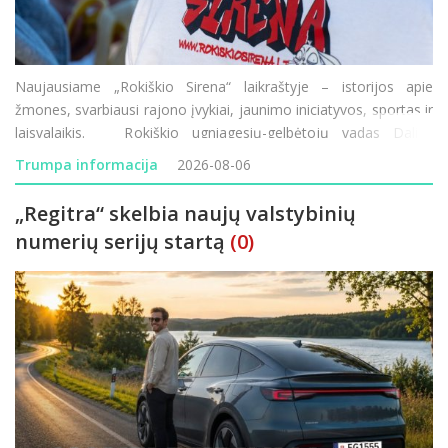
Naujausiame „Rokiškio Sirena“ laikraštyje – istorijos apie
žmones, svarbiausi rajono įvykiai, jaunimo iniciatyvos, sportas ir
laisvalaikis. Rokiškio ugniagesių-gelbėtojų vadas Dalius
Kunigėlis vadovauja pirmajai Lietuvos istorijoje tokio mast
Trumpa informacija
2026-08-06
„Regitra“ skelbia naujų valstybinių
numerių serijų startą
(0)