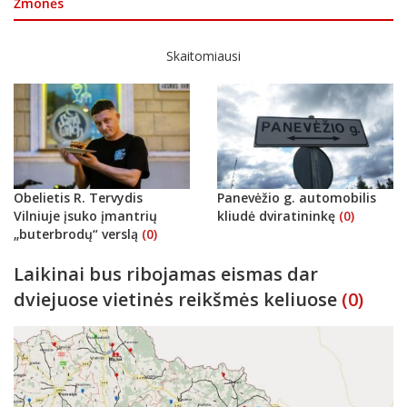
Žmonės
Skaitomiausi
Obelietis R. Tervydis
Panevėžio g. automobilis
Vilniuje įsuko įmantrių
kliudė dviratininkę
(0)
„buterbrodų“ verslą
(0)
Laikinai bus ribojamas eismas dar
dviejuose vietinės reikšmės keliuose
(0)