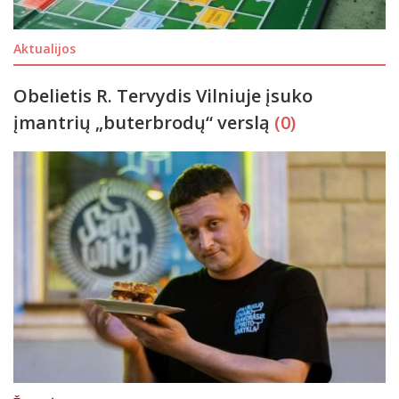
Aktualijos
Obelietis R. Tervydis Vilniuje įsuko
įmantrių „buterbrodų“ verslą
(0)