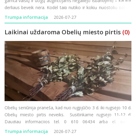
gamta vaisių ir uogų augintojams negailėjo išbandymų – kai kur
derliaus beveik nėra. Kodėl taip nutiko ir kokių nuostolių patyrė
Rokiškio krašto ūkininkai? Minint 85-ąsias Holokausto
Trumpa informacija
2026-07-27
Laikinai uždaroma Obelių miesto pirtis
(0)
Obelių seniūnija praneša, kad nuo rugpjūčio 3 d. iki rugsėjo 10 d.
Obelių miesto pirtis neveiks. Susitinkame rugsėjo 11-12 d.
Daugiau informacijos tel. 0 610 06434 arba el. paštu
obeliu.seniunija@rokiskis.lt
Trumpa informacija
2026-07-27