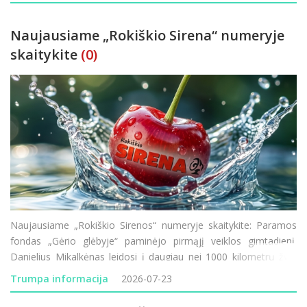
Naujausiame „Rokiškio Sirena“ numeryje
skaitykite
(0)
Naujausiame „Rokiškio Sirenos“ numeryje skaitykite: Paramos
fondas „Gėrio glėbyje“ paminėjo pirmąjį veiklos gimtadienį.
Danielius Mikalkėnas leidosi į daugiau nei 1000 kilometrų žygį
pėsčiomis aplink Lietuvą. Prasideda Rokiškio ligoninės
Trumpa informacija
2026-07-23
modernizacija &ndas