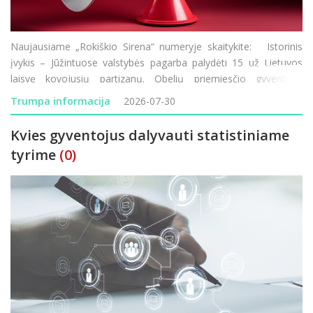
Naujausiame „Rokiškio Sirena“ numeryje skaitykite: Istorinis
įvykis – Jūžintuose valstybės pagarba palydėti 15 už Lietuvos
laisvę kovojusių partizanų. Obelių priemiesčio gyventojai
nebegali taikstytis su kasdienėmis dulkių problemomis. Rokiškio
Trumpa informacija
2026-07-30
Rudolf
Kvies gyventojus dalyvauti statistiniame
tyrime
(0)