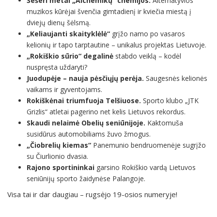
Šešeri metai „Alchemikų“ chemijos.
Alternatyvios
muzikos kūrėjai švenčia gimtadienį ir kviečia miestą į
dviejų dienų šėlsmą.
„Keliaujanti skaityklėlė“
grįžo namo po vasaros
kelionių ir tapo tarptautine – unikalus projektas Lietuvoje.
„Rokiškio sūrio“ degalinė
stabdo veiklą – kodėl
nuspręsta uždaryti?
Juodupėje – nauja pėsčiųjų perėja.
Saugesnės kelionės
vaikams ir gyventojams.
Rokiškėnai triumfuoja Telšiuose.
Sporto klubo „JTK
Grizlis“ atletai pagerino net kelis Lietuvos rekordus.
Skaudi nelaimė Obelių seniūnijoje.
Kaktomuša
susidūrus automobiliams žuvo žmogus.
„Čiobrelių kiemas“
Panemunio bendruomenėje sugrįžo
su Čiurlionio dvasia.
Rajono sportininkai
garsino Rokiškio vardą Lietuvos
seniūnijų sporto žaidynėse Palangoje.
Visa tai ir dar daugiau – rugsėjo 19-osios numeryje!