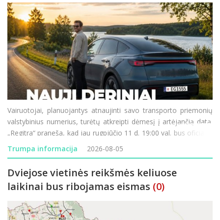
Vairuotojai, planuojantys atnaujinti savo transporto priemonių
valstybinius numerius, turėtų atkreipti dėmesį į artėjančią datą.
„Regitra“ praneša, kad jau rugpjūčio 11 d. 19:00 val. bus oficialiai
paleistos naujos valstybinių numerio ženklų serijos. Didžiausia
Trumpa informacija
2026-08-05
šio etapo n
Dviejose vietinės reikšmės keliuose
laikinai bus ribojamas eismas
(0)