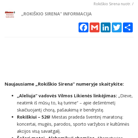
Rokiškio Sirena nuotr. /
„ROKIŠKIO SIRENA“ INFORMACIJA
Facebook
Gmail
LinkedIn
Twitter
Sh
Naujausiame „Rokiškio Sirena“ numeryje skaitykite:
„Aleliuja“ vadovės Vilmos Likienės linkėjimas:
„Dieve,
neatimk iš mūsų to, ką turime“ – apie dešimtmetį
skaičiuojantį chorą, pašaukimą ir bendrystę.
Rokiškiui – 526!
Miestas pradeda šventinį maratoną:
koncertai, mugės, parodos, sporto varžybos ir kultūrinės
akcijos visą savaitgalį.