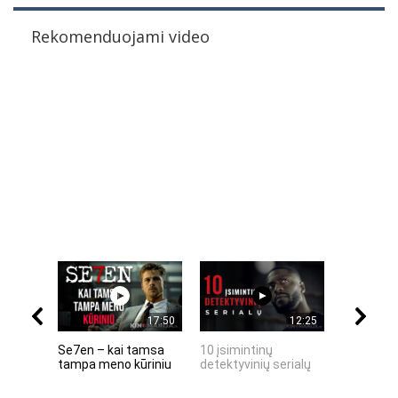
Rekomenduojami video
17:50
12:25
Se7en – kai tamsa
10 įsimintinų
10 įtempt
tampa meno kūriniu
detektyvinių serialų
stingdanč
istorijų