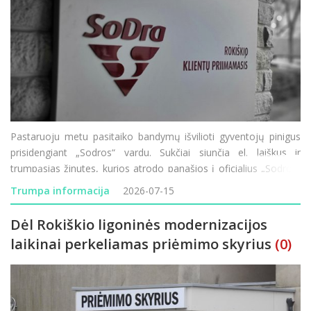
Pastaruoju metu pasitaiko bandymų išvilioti gyventojų pinigus
prisidengiant „Sodros“ vardu. Sukčiai siunčia el. laiškus ir
trumpąsias žinutes, kurios atrodo panašios į oficialius „Sodros“
pranešimus, tačiau jų tikslas – atskleisti prisijungim
Trumpa informacija
2026-07-15
Dėl Rokiškio ligoninės modernizacijos
laikinai perkeliamas priėmimo skyrius
(0)