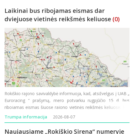
Laikinai bus ribojamas eismas dar
dviejuose vietinės reikšmės keliuose
(0)
Rokiškio rajono savivaldybė informuoja, kad, atsižvelgus į UAB „
Euroracing “ prašymą, mero potvarkiu rugpjūčio 15 d. bus
ribojamas eismas šiuose rajono vietinės reikšmės keliuose: RK-
199 „Močiekiai–Pagada“ – eismas ribojamas rugpjūč
Trumpa informacija
2026-08-07
Naujausiame „Rokiškio Sirena“ numeryje