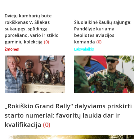
Dviejų kambarių bute
rokiškėnas V. Šliakas
Šiuolaikinė šaulių sąjunga:
sukaupęs įspūdingą
Pandėlyje kuriama
porceliano, vario ir stiklo
bepilotės aviacijos
gaminių kolekciją
(0)
komanda
(0)
Žmonės
Laisvalaikis
„Rokiškio Grand Rally“ dalyviams priskirti
starto numeriai: favoritų laukia dar ir
kvalifikacija
(0)