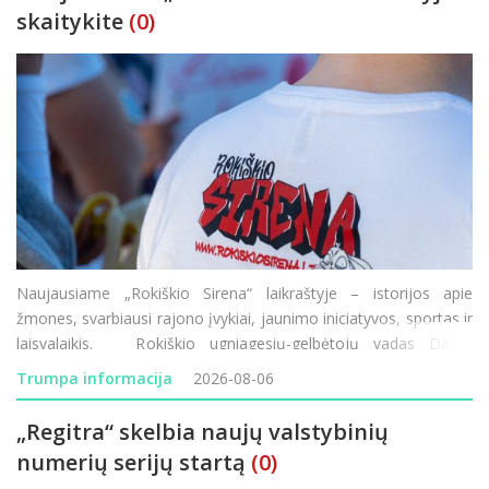
skaitykite
(0)
Naujausiame „Rokiškio Sirena“ laikraštyje – istorijos apie
žmones, svarbiausi rajono įvykiai, jaunimo iniciatyvos, sportas ir
laisvalaikis. Rokiškio ugniagesių-gelbėtojų vadas Dalius
Kunigėlis vadovauja pirmajai Lietuvos istorijoje tokio mast
Trumpa informacija
2026-08-06
„Regitra“ skelbia naujų valstybinių
numerių serijų startą
(0)