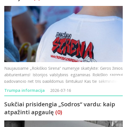
Naujausiame „Rokiškio Sirena“ numeryje skaitykite: Geros žinios
abiturientams! Istorijos valstybinis egzaminas Rokiškio rajonui
padovanojo net tris papildomus šimtukus! Kas tie sėkmingieji ir
kaip sekėsi kitiems mūsų krašto moksleiviams? Mados
Trumpa informacija
2026-07-16
naujienos mi
Sukčiai prisidengia „Sodros“ vardu: kaip
atpažinti apgaulę
(0)