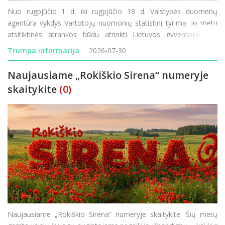
Nuo rugpjūčio 1 d. iki rugpjūčio 18 d. Valstybės duomenų
agentūra vykdys Vartotojų nuomonių statistinį tyrimą. Jo metu
atsitiktinės atrankos būdu atrinkti Lietuvos gyventojai bus
kviečiami atsakyti į klausimus apie savo lūkesčius, finansinę
Trumpa informacija
2026-07-30
padėtį ir vartojimo planus. Tyrimo rezultatai padeda
Naujausiame „Rokiškio Sirena“ numeryje
skaitykite
(0)
Naujausiame „Rokiškio Sirena“ numeryje skaitykite: Šių metų