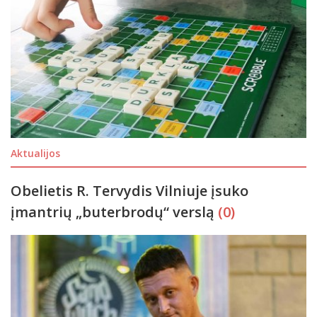
Aktualijos
Obelietis R. Tervydis Vilniuje įsuko
įmantrių „buterbrodų“ verslą
(0)