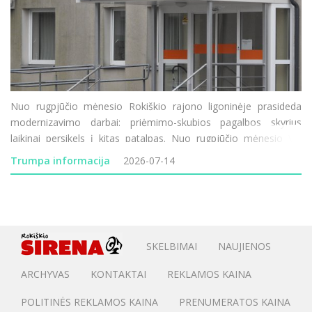
Nuo rugpjūčio mėnesio Rokiškio rajono ligoninėje prasideda
modernizavimo darbai: priėmimo-skubios pagalbos skyrius
laikinai persikels į kitas patalpas. Nuo rugpjūčio mėnesio VšĮ
Rokiškio rajono ligoninėje prasideda vienas didžiausių pastarųjų
Trumpa informacija
2026-07-14
metų infrastruktūros modernizavimo
SKELBIMAI
NAUJIENOS
ARCHYVAS
KONTAKTAI
REKLAMOS KAINA
POLITINĖS REKLAMOS KAINA
PRENUMERATOS KAINA