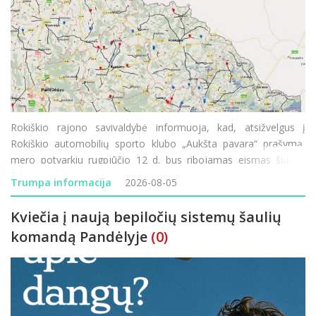
Rokiškio rajono savivaldybė informuoja, kad, atsižvelgus į
Rokiškio automobilių sporto klubo „Aukšta pavara“ prašymą,
mero potvarkiu rugpjūčio 12 d. bus ribojamas eismas šiuose
rajono vietinės reikšmės keliuose: JD-70 „Prūseliai–Pa
Trumpa informacija
2026-08-05
Kviečia į naują bepiločių sistemų šaulių
komandą Pandėlyje
(0)