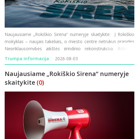
Naujausiame „Rokiškio Sirena“ numeryje skaitykite: Į Rokiškio
mokyklas – naujais takeliais, o miesto centre netrukus prasidės
Nepriklausomybės aikštės grindinio rekonstrukcija. Rokiškio
vardu žais moterų krepšinio komanda, tačiau joje ko
Trumpa informacija
2026-08-03
Naujausiame „Rokiškio Sirena“ numeryje
skaitykite
(0)