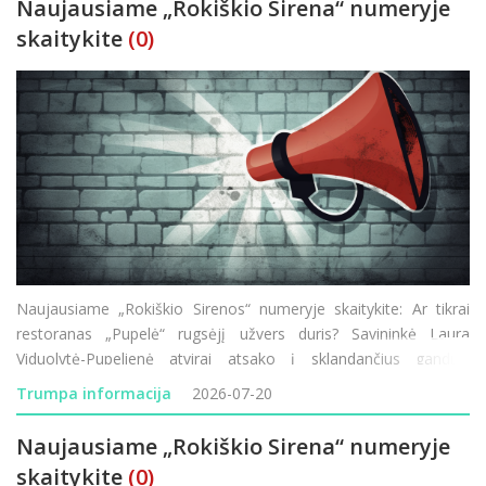
Naujausiame „Rokiškio Sirena“ numeryje
skaitykite
(0)
Naujausiame „Rokiškio Sirenos“ numeryje skaitykite: Ar tikrai
restoranas „Pupelė“ rugsėjį užvers duris? Savininkė Laura
Viduolytė-Pupelienė atvirai atsako į sklandančius gandus.
Lietuvos–Latvijos pasienyje vėl vykdomi visą parą trunkantys
Trumpa informacija
2026-07-20
transporto patikrini
Naujausiame „Rokiškio Sirena“ numeryje
skaitykite
(0)