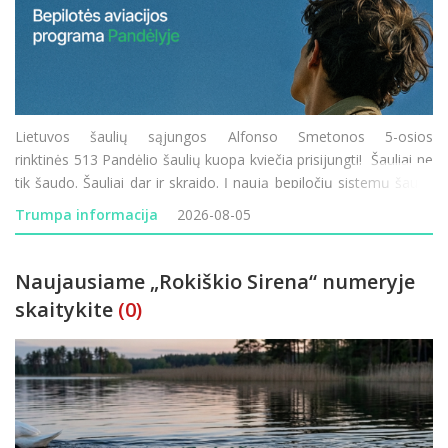
Lietuvos šaulių sąjungos Alfonso Smetonos 5-osios
rinktinės 513 Pandėlio šaulių kuopa kviečia prisijungti! Šauliai ne
tik šaudo. Šauliai dar ir skraido. Į naują bepiločių sistemų šaulių
komandą Pandėlyje kviečiame visus – ir tuos, kurie tu
Trumpa informacija
2026-08-05
Naujausiame „Rokiškio Sirena“ numeryje
skaitykite
(0)