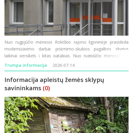
Nuo rugpjūčio mėnesio Rokiškio rajono ligoninėje prasideda
modernizavimo darbai: priėmimo-skubios pagalbos skyrius
laikinai persikels į kitas patalpas. Nuo rugpjūčio mėnesio VšĮ
Rokiškio rajono ligoninėje prasideda vienas didžiausių pastarųjų
Trumpa informacija
2026-07-14
metų infrastruktūros modernizavimo
Informacija apleistų žemės sklypų
savininkams
(0)