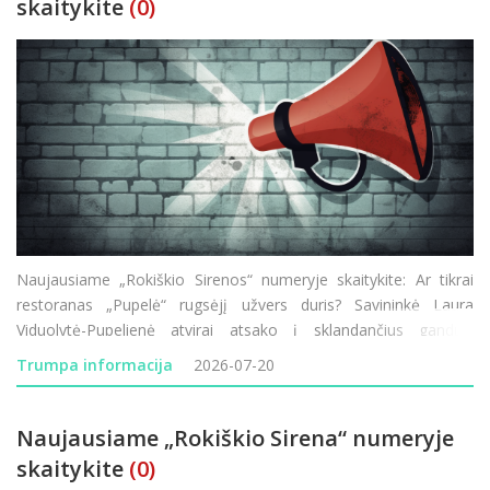
skaitykite
(0)
Naujausiame „Rokiškio Sirenos“ numeryje skaitykite: Ar tikrai
restoranas „Pupelė“ rugsėjį užvers duris? Savininkė Laura
Viduolytė-Pupelienė atvirai atsako į sklandančius gandus.
Lietuvos–Latvijos pasienyje vėl vykdomi visą parą trunkantys
Trumpa informacija
2026-07-20
transporto patikrini
Naujausiame „Rokiškio Sirena“ numeryje
skaitykite
(0)