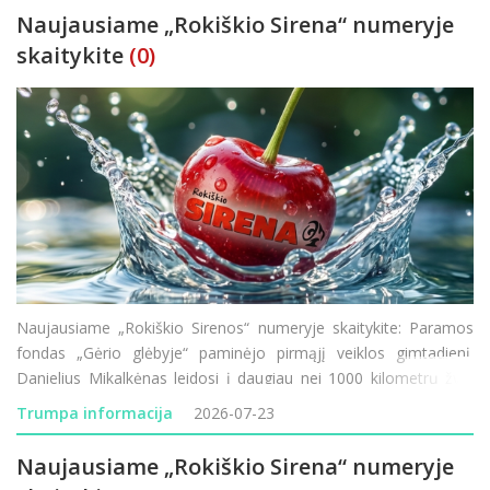
Naujausiame „Rokiškio Sirena“ numeryje
skaitykite
(0)
Naujausiame „Rokiškio Sirenos“ numeryje skaitykite: Paramos
fondas „Gėrio glėbyje“ paminėjo pirmąjį veiklos gimtadienį.
Danielius Mikalkėnas leidosi į daugiau nei 1000 kilometrų žygį
pėsčiomis aplink Lietuvą. Prasideda Rokiškio ligoninės
Trumpa informacija
2026-07-23
modernizacija &ndas
Naujausiame „Rokiškio Sirena“ numeryje