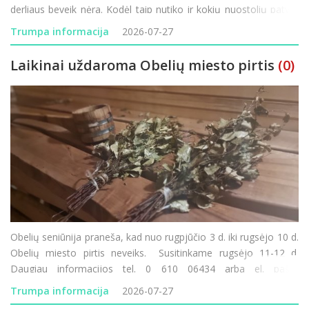
derliaus beveik nėra. Kodėl taip nutiko ir kokių nuostolių patyrė
Rokiškio krašto ūkininkai? Minint 85-ąsias Holokausto
Trumpa informacija
2026-07-27
Laikinai uždaroma Obelių miesto pirtis
(0)
Obelių seniūnija praneša, kad nuo rugpjūčio 3 d. iki rugsėjo 10 d.
Obelių miesto pirtis neveiks. Susitinkame rugsėjo 11-12 d.
Daugiau informacijos tel. 0 610 06434 arba el. paštu
obeliu.seniunija@rokiskis.lt
Trumpa informacija
2026-07-27