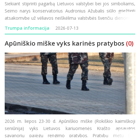
Siekiant stiprinti pagarbą Lietuvos valstybei bei jos simboliams,
Seimo narys konservatorius Audronius Ažubalis siūlo griežtinti
atsakomybę už vėliavos neiškėlimą valstybės švenčių dienomis.
Administracinių nusižengimų kodekso (ANK) pakeitimo projektą
Trumpa informacija
2026-07-13
įregistravęs parlament
Apūniškio miške vyks karinės pratybos
(0)
2026 m. liepos 23-30 d. Apūniškio miške (Rokiškio kaimiškoji
seniūnija) vyks Lietuvos kariuomenės Krašto apsaugos
savanorių pajėgų rengimo pratybos. Pratybų metu bus