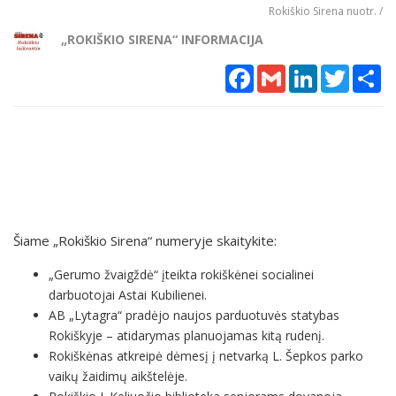
Rokiškio Sirena nuotr. /
„ROKIŠKIO SIRENA“ INFORMACIJA
Facebook
Gmail
LinkedIn
Twitter
Sh
Šiame „Rokiškio Sirena“ numeryje skaitykite:
„Gerumo žvaigždė“ įteikta rokiškėnei socialinei
darbuotojai Astai Kubilienei.
AB „Lytagra“ pradėjo naujos parduotuvės statybas
Rokiškyje – atidarymas planuojamas kitą rudenį.
Rokiškėnas atkreipė dėmesį į netvarką L. Šepkos parko
vaikų žaidimų aikštelėje.