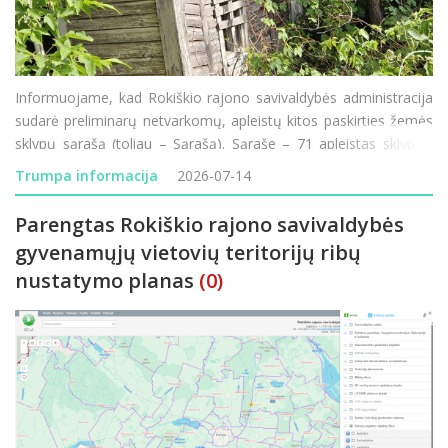
Informuojame, kad Rokiškio rajono savivaldybės administracija
sudarė preliminarų netvarkomų, apleistų kitos paskirties žemės
sklypų sąrašą (toliau – Sąrašą). Sąraše – 71 apleistas sklypas.
Daugiausia netvarkomų ir apleistų sklypų šiais metais užfiksuot
Trumpa informacija
2026-07-14
Parengtas Rokiškio rajono savivaldybės
gyvenamųjų vietovių teritorijų ribų
nustatymo planas
(0)