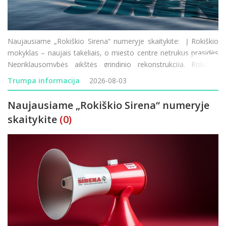
Naujausiame „Rokiškio Sirena“ numeryje skaitykite: Į Rokiškio
mokyklas – naujais takeliais, o miesto centre netrukus prasidės
Nepriklausomybės aikštės grindinio rekonstrukcija. Rokiškio
vardu žais moterų krepšinio komanda, tačiau joje ko
Trumpa informacija
2026-08-03
Naujausiame „Rokiškio Sirena“ numeryje
skaitykite
(0)