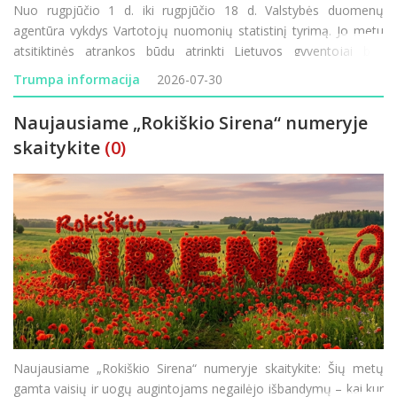
Nuo rugpjūčio 1 d. iki rugpjūčio 18 d. Valstybės duomenų
agentūra vykdys Vartotojų nuomonių statistinį tyrimą. Jo metu
atsitiktinės atrankos būdu atrinkti Lietuvos gyventojai bus
kviečiami atsakyti į klausimus apie savo lūkesčius, finansinę
Trumpa informacija
2026-07-30
padėtį ir vartojimo planus. Tyrimo rezultatai padeda
Naujausiame „Rokiškio Sirena“ numeryje
skaitykite
(0)
Naujausiame „Rokiškio Sirena“ numeryje skaitykite: Šių metų
gamta vaisių ir uogų augintojams negailėjo išbandymų – kai kur