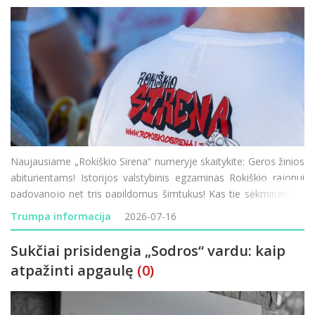
Naujausiame „Rokiškio Sirena“ numeryje skaitykite: Geros žinios
abiturientams! Istorijos valstybinis egzaminas Rokiškio rajonui
padovanojo net tris papildomus šimtukus! Kas tie sėkmingieji ir
kaip sekėsi kitiems mūsų krašto moksleiviams? Mados
Trumpa informacija
2026-07-16
naujienos mi
Sukčiai prisidengia „Sodros“ vardu: kaip
atpažinti apgaulę
(0)