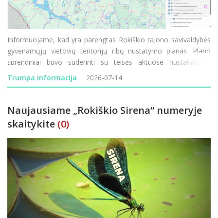
Informuojame, kad yra parengtas Rokiškio rajono savivaldybės
gyvenamųjų vietovių teritorijų ribų nustatymo planas. Plano
sprendiniai buvo suderinti su teisės aktuose nustatytomis
institucijomis. Su parengto plano sprendiniais ir suderintomis
Trumpa informacija
2026-07-14
gyvenamųjų vietovių teritorijų ribomis visuomenė g
Naujausiame „Rokiškio Sirena“ numeryje
skaitykite
(0)