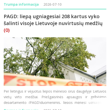
naudojami ginklai, imitaciniai šaudmenys, dūminė ir garsinė
Trumpa informacija
2026-07-10
pirotechnika, judės karinė tech
PAGD: liepą ugniagesiai 208 kartus vyko
šalinti visoje Lietuvoje nuvirtusių medžių
(0)
Per lietingus ir vėjuotus liepos mėnesio orus daugelyje Lietuvos
vietų virto medžiai. Priešgaisrinės apsaugos ir gelbėjimo
departamento (PAGD)duomenimis, liepos mėnesį ugniagesiai
gelbėtojai jau atliko 208 darbus, susijusius su nuvirtusių medžių