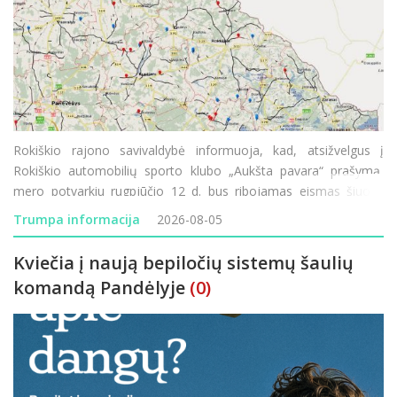
Rokiškio rajono savivaldybė informuoja, kad, atsižvelgus į
Rokiškio automobilių sporto klubo „Aukšta pavara“ prašymą,
mero potvarkiu rugpjūčio 12 d. bus ribojamas eismas šiuose
rajono vietinės reikšmės keliuose: JD-70 „Prūseliai–Pa
Trumpa informacija
2026-08-05
Kviečia į naują bepiločių sistemų šaulių
komandą Pandėlyje
(0)