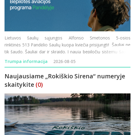
Lietuvos šaulių sąjungos Alfonso Smetonos 5-osios
rinktinės 513 Pandėlio šaulių kuopa kviečia prisijungti! Šauliai ne
tik šaudo. Šauliai dar ir skraido. Į naują bepiločių sistemų šaulių
komandą Pandėlyje kviečiame visus – ir tuos, kurie tu
Trumpa informacija
2026-08-05
Naujausiame „Rokiškio Sirena“ numeryje
skaitykite
(0)