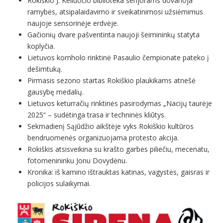
Rokiškio J. Keliuočio biblioteka senjorams dovanoja
ramybės, atsipalaidavimo ir sveikatinimosi užsiėmimus
naujoje sensorinėje erdvėje.
Gačionių dvare pašventinta naujoji šeimininkų statyta
koplyčia.
Lietuvos kornholo rinktinė Pasaulio čempionate pateko į
dešimtuką.
Pirmasis sezono startas Rokiškio plaukikams atnešė
gausybę medalių.
Lietuvos keturračių rinktinės pasirodymas „Nacijų taurėje
2025“ – sudėtinga trasa ir techninės kliūtys.
Sekmadienį Sąjūdžio aikštėje vyks Rokiškio kultūros
bendruomenės organizuojama protesto akcija.
Rokiškis atsisveikina su krašto garbės piliečiu, mecenatu,
fotomenininku Jonu Dovydėnu.
Kronika: iš kamino ištrauktas katinas, vagystės, gaisras ir
policijos sulaikymai.