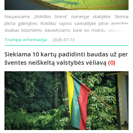
Naujausiame „Rokiškio Sirena“ numeryje skaitykite: Skemai
plečia galimybes: Rokiškio rajono savivaldybė pilnai apmokės
studijas būsimiems slaugytojams, kurie po mokslų įsipareigos
dirbti Skemų socialinės globos namuose. Puiki proga norintiems
Trumpa informacija
2026-07-13
studijuoti ar persikvalifiku
Siekiama 10 kartų padidinti baudas už per
šventes neiškeltą valstybės vėliavą
(0)