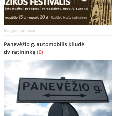
Renginių anonsai
Panevėžio g. automobilis kliudė
dviratininkę
(0)