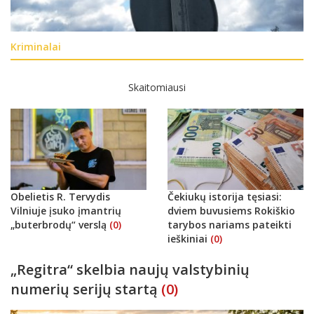
Kriminalai
Skaitomiausi
Obelietis R. Tervydis
Čekiukų istorija tęsiasi:
Vilniuje įsuko įmantrių
dviem buvusiems Rokiškio
„buterbrodų“ verslą
(0)
tarybos nariams pateikti
ieškiniai
(0)
„Regitra“ skelbia naujų valstybinių
numerių serijų startą
(0)