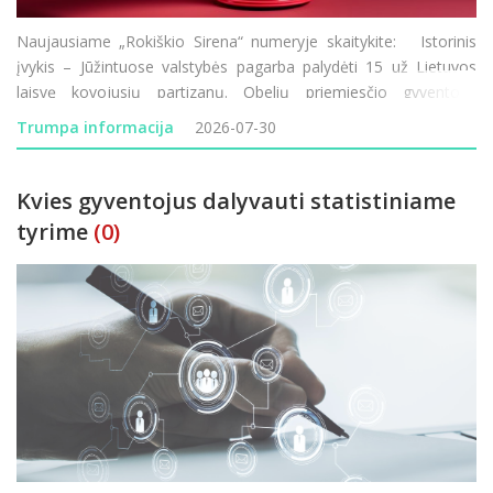
Naujausiame „Rokiškio Sirena“ numeryje skaitykite: Istorinis
įvykis – Jūžintuose valstybės pagarba palydėti 15 už Lietuvos
laisvę kovojusių partizanų. Obelių priemiesčio gyventojai
nebegali taikstytis su kasdienėmis dulkių problemomis. Rokiškio
Trumpa informacija
2026-07-30
Rudolf
Kvies gyventojus dalyvauti statistiniame
tyrime
(0)