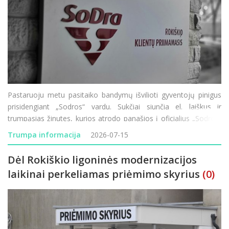
Pastaruoju metu pasitaiko bandymų išvilioti gyventojų pinigus
prisidengiant „Sodros“ vardu. Sukčiai siunčia el. laiškus ir
trumpąsias žinutes, kurios atrodo panašios į oficialius „Sodros“
pranešimus, tačiau jų tikslas – atskleisti prisijungim
Trumpa informacija
2026-07-15
Dėl Rokiškio ligoninės modernizacijos
laikinai perkeliamas priėmimo skyrius
(0)