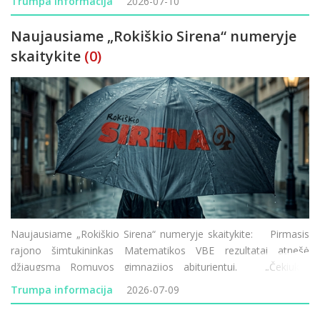
Trumpa informacija
2026-07-10
ant važiuojamosios kelio dalies ir kitų vietų
Naujausiame „Rokiškio Sirena“ numeryje
skaitykite
(0)
Naujausiame „Rokiškio Sirena“ numeryje skaitykite: Pirmasis
rajono šimtukininkas Matematikos VBE rezultatai atnešė
džiaugsmą Romuvos gimnazijos abiturientui. „Čekiukų“
skandalas Rokiškyje Prokuratūra iš dar š
Trumpa informacija
2026-07-09