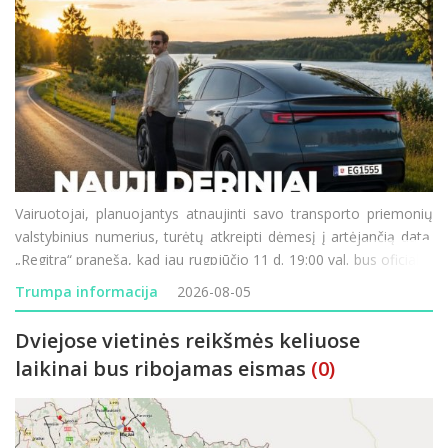
Vairuotojai, planuojantys atnaujinti savo transporto priemonių
valstybinius numerius, turėtų atkreipti dėmesį į artėjančią datą.
„Regitra“ praneša, kad jau rugpjūčio 11 d. 19:00 val. bus oficialiai
paleistos naujos valstybinių numerio ženklų serijos. Didžiausia
Trumpa informacija
2026-08-05
šio etapo n
Dviejose vietinės reikšmės keliuose
laikinai bus ribojamas eismas
(0)