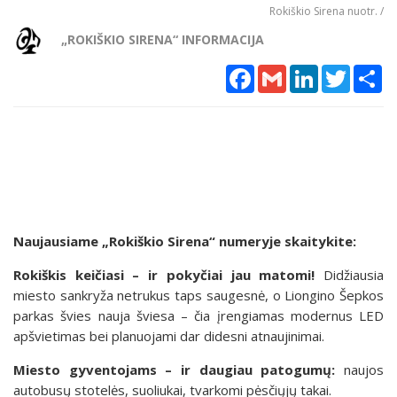
Rokiškio Sirena nuotr. /
„ROKIŠKIO SIRENA“ INFORMACIJA
Facebook
Gmail
LinkedIn
Twitter
Sh
Naujausiame „Rokiškio Sirena“ numeryje skaitykite:
Rokiškis keičiasi – ir pokyčiai jau matomi!
Didžiausia
miesto sankryža netrukus taps saugesnė, o Liongino Šepkos
parkas švies nauja šviesa – čia įrengiamas modernus LED
apšvietimas bei planuojami dar didesni atnaujinimai.
Miesto gyventojams – ir daugiau patogumų:
naujos
autobusų stotelės, suoliukai, tvarkomi pėsčiųjų takai.