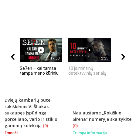
17:50
12:25
Se7en – kai tamsa
10 įsimintinų
10 įtempt
tampa meno kūriniu
detektyvinių serialų
stingdanč
istorijų
Dviejų kambarių bute
rokiškėnas V. Šliakas
sukaupęs įspūdingą
Naujausiame „Rokiškio
porceliano, vario ir stiklo
Sirena“ numeryje skaitykite
gaminių kolekciją
(0)
(0)
Žmonės
Trumpa informacija