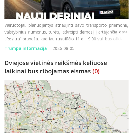
Vairuotojai, planuojantys atnaujinti savo transporto priemonių
valstybinius numerius, turėtų atkreipti dėmesį į artėjančią datą.
„Regitra“ praneša, kad jau rugpjūčio 11 d. 19:00 val. bus oficialiai
paleistos naujos valstybinių numerio ženklų serijos. Didžiausia
Trumpa informacija
2026-08-05
šio etapo n
Dviejose vietinės reikšmės keliuose
laikinai bus ribojamas eismas
(0)