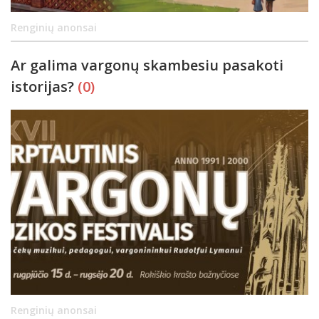
Renginių anonsai
Ar galima vargonų skambesiu pasakoti
istorijas?
(0)
Renginių anonsai