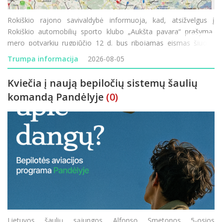
Rokiškio rajono savivaldybė informuoja, kad, atsižvelgus į
Rokiškio automobilių sporto klubo „Aukšta pavara“ prašymą,
mero potvarkiu rugpjūčio 12 d. bus ribojamas eismas šiuose
rajono vietinės reikšmės keliuose: JD-70 „Prūseliai–Pa
Trumpa informacija
2026-08-05
Kviečia į naują bepiločių sistemų šaulių
komandą Pandėlyje
(0)
Lietuvos šaulių sąjungos Alfonso Smetonos 5-osios