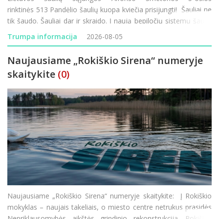
rinktinės 513 Pandėlio šaulių kuopa kviečia prisijungti! Šauliai ne
tik šaudo. Šauliai dar ir skraido. Į naują bepiločių sistemų šaulių
komandą Pandėlyje kviečiame visus – ir tuos, kurie tu
Trumpa informacija
2026-08-05
Naujausiame „Rokiškio Sirena“ numeryje
skaitykite
(0)
Naujausiame „Rokiškio Sirena“ numeryje skaitykite: Į Rokiškio
mokyklas – naujais takeliais, o miesto centre netrukus prasidės
Nepriklausomybės aikštės grindinio rekonstrukcija. Rokiškio