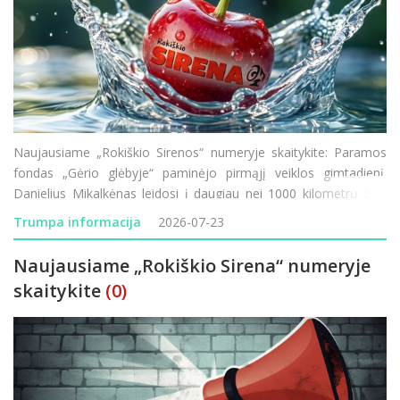
Naujausiame „Rokiškio Sirenos“ numeryje skaitykite: Paramos
fondas „Gėrio glėbyje“ paminėjo pirmąjį veiklos gimtadienį.
Danielius Mikalkėnas leidosi į daugiau nei 1000 kilometrų žygį
pėsčiomis aplink Lietuvą. Prasideda Rokiškio ligoninės
Trumpa informacija
2026-07-23
modernizacija &ndas
Naujausiame „Rokiškio Sirena“ numeryje
skaitykite
(0)