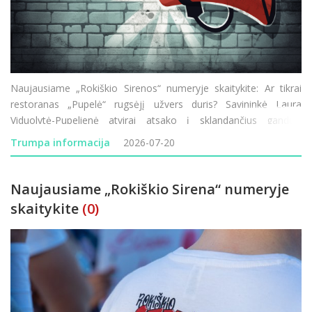
Naujausiame „Rokiškio Sirenos“ numeryje skaitykite: Ar tikrai
restoranas „Pupelė“ rugsėjį užvers duris? Savininkė Laura
Viduolytė-Pupelienė atvirai atsako į sklandančius gandus.
Lietuvos–Latvijos pasienyje vėl vykdomi visą parą trunkantys
Trumpa informacija
2026-07-20
transporto patikrini
Naujausiame „Rokiškio Sirena“ numeryje
skaitykite
(0)