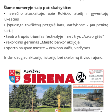
Šiame numeryje taip pat skaitykite:
▪️ seniūno ataskaitoje: apie Rokiškio ateitį ir gyventojų
lūkesčius
▪️ įspūdinga rokiškėnų pergalė karių varžybose – jau penktą
kartą!
▪️ teatro trupės triumfas festivalyje – net trys „Aukso gilės“
▪️ rekordinis gerumas „Maisto banko“ akcijoje
▪️ sporto naujovė mieste – drakono valčių varžybos
Ir dar daugiau aktualijų, istorijų bei skelbimų iš viso rajono.