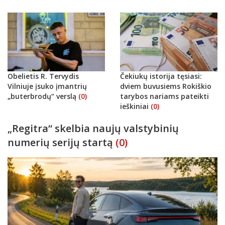
Obelietis R. Tervydis
Čekiukų istorija tęsiasi:
Vilniuje įsuko įmantrių
dviem buvusiems Rokiškio
„buterbrodų“ verslą
(0)
tarybos nariams pateikti
ieškiniai
(0)
„Regitra“ skelbia naujų valstybinių
numerių serijų startą
(0)