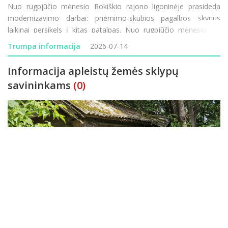
Nuo rugpjūčio mėnesio Rokiškio rajono ligoninėje prasideda
modernizavimo darbai: priėmimo-skubios pagalbos skyrius
laikinai persikels į kitas patalpas. Nuo rugpjūčio mėnesio VšĮ
Rokiškio rajono ligoninėje prasideda vienas didžiausių pastarųjų
Trumpa informacija
2026-07-14
metų infrastruktūros modernizavimo
Informacija apleistų žemės sklypų
savininkams
(0)
Informuojame, kad Rokiškio rajono savivaldybės administracija
sudarė preliminarų netvarkomų, apleistų kitos paskirties žemės