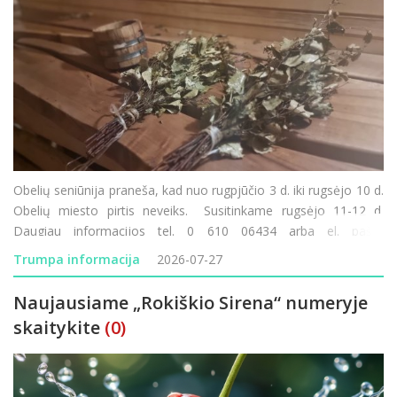
Obelių seniūnija praneša, kad nuo rugpjūčio 3 d. iki rugsėjo 10 d.
Obelių miesto pirtis neveiks. Susitinkame rugsėjo 11-12 d.
Daugiau informacijos tel. 0 610 06434 arba el. paštu
obeliu.seniunija@rokiskis.lt
Trumpa informacija
2026-07-27
Naujausiame „Rokiškio Sirena“ numeryje
skaitykite
(0)