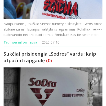
Naujausiame „Rokiškio Sirena“ numeryje skaitykite: Geros žinios
abiturientams! Istorijos valstybinis egzaminas Rokiškio rajonui
padovanojo net tris papildomus šimtukus! Kas tie sėkmingieji ir
kaip sekėsi kitiems mūsų krašto moksleiviams? Mados
Trumpa informacija
2026-07-16
naujienos mi
Sukčiai prisidengia „Sodros“ vardu: kaip
atpažinti apgaulę
(0)