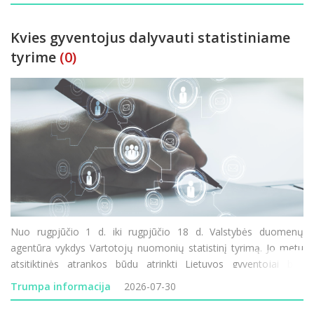
Rudolf
Kvies gyventojus dalyvauti statistiniame
tyrime
(0)
Nuo rugpjūčio 1 d. iki rugpjūčio 18 d. Valstybės duomenų
agentūra vykdys Vartotojų nuomonių statistinį tyrimą. Jo metu
atsitiktinės atrankos būdu atrinkti Lietuvos gyventojai bus
kviečiami atsakyti į klausimus apie savo lūkesčius, finansinę
Trumpa informacija
2026-07-30
padėtį ir vartojimo planus. Tyrimo rezultatai padeda