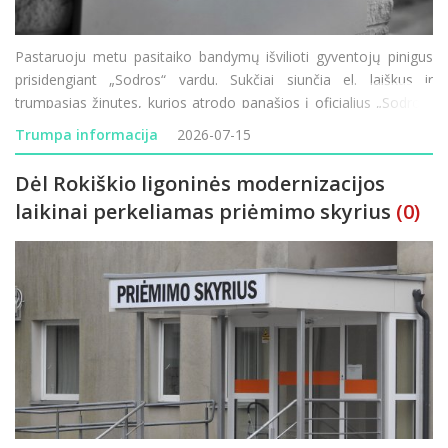
Pastaruoju metu pasitaiko bandymų išvilioti gyventojų pinigus
prisidengiant „Sodros“ vardu. Sukčiai siunčia el. laiškus ir
trumpąsias žinutes, kurios atrodo panašios į oficialius „Sodros“
pranešimus, tačiau jų tikslas – atskleisti prisijungim
Trumpa informacija
2026-07-15
Dėl Rokiškio ligoninės modernizacijos
laikinai perkeliamas priėmimo skyrius
(0)