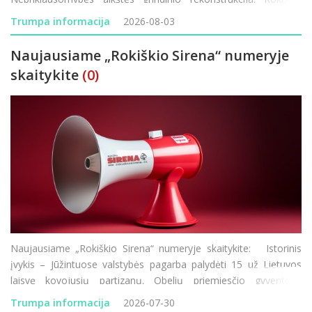
vardu žais moterų krepšinio komanda, tačiau joje ko
Trumpa informacija
2026-08-03
Naujausiame „Rokiškio Sirena“ numeryje
skaitykite
(0)
Naujausiame „Rokiškio Sirena“ numeryje skaitykite: Istorinis
įvykis – Jūžintuose valstybės pagarba palydėti 15 už Lietuvos
laisvę kovojusių partizanų. Obelių priemiesčio gyventojai
nebegali taikstytis su kasdienėmis dulkių problemomis. Rokiškio
Trumpa informacija
2026-07-30