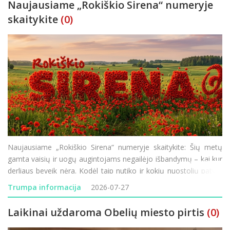
Naujausiame „Rokiškio Sirena“ numeryje
skaitykite
(0)
Naujausiame „Rokiškio Sirena“ numeryje skaitykite: Šių metų
gamta vaisių ir uogų augintojams negailėjo išbandymų – kai kur
derliaus beveik nėra. Kodėl taip nutiko ir kokių nuostolių patyrė
Rokiškio krašto ūkininkai? Minint 85-ąsias Holokausto
Trumpa informacija
2026-07-27
Laikinai uždaroma Obelių miesto pirtis
(0)