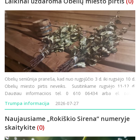
Laikinai uždaroma Obelių miesto pirtis
(0)
Obelių seniūnija praneša, kad nuo rugpjūčio 3 d. iki rugsėjo 10 d.
Obelių miesto pirtis neveiks. Susitinkame rugsėjo 11-12 d.
Daugiau informacijos tel. 0 610 06434 arba el. paštu
obeliu.seniunija@rokiskis.lt
Trumpa informacija
2026-07-27
Naujausiame „Rokiškio Sirena“ numeryje
skaitykite
(0)