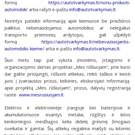
formą
https://autotvarkymas.lt/noriu-priduoti-
automobili/
arba rašyti e-paštu
info@autotvarkymas.lt
.
Norintys pateikti informaciją apie kiemuose be priežiūros
paliktus nebenaudojamus automobilius ar nelegalius
transporto priemonių ardytojus, gali užpildyti
formą
https://autotvarkymas.lt/nebevaziuojantis-
automobilis-kieme/
arba e-paštu
info@autotvarkymas.lt
.
Šiuo metu taip pat vyksta įmonėms, įstaigoms ir
organizacijoms skirtas projektas „Mes rūšiuojam“, prie kurio
dar galite prisijungti, rūšiuoti atliekas, rinkti taškus ir keisti
juos į įvairiausius prizus, keliones, ekskursijas! Informaciją
apie projektą „Mes rūšiuojam“, prizus, dalyvių registraciją
rasite
www.mesrusiuojam.lt
.
Elektros ir elektroninėje įrangoje bei baterijose ir
akumuliatoriuose esantys metalai, rūgštys ir kitos
kenksmingos medžiagos kelia didelę grėsmę žmogaus
sveikatai ir gamtai. Šių atliekų negalima maišyti su kitomis