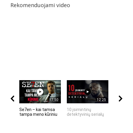
Rekomenduojami video
17:50
12:25
Se7en – kai tamsa
10 įsimintinų
10 įtempt
tampa meno kūriniu
detektyvinių serialų
stingdanč
istorijų