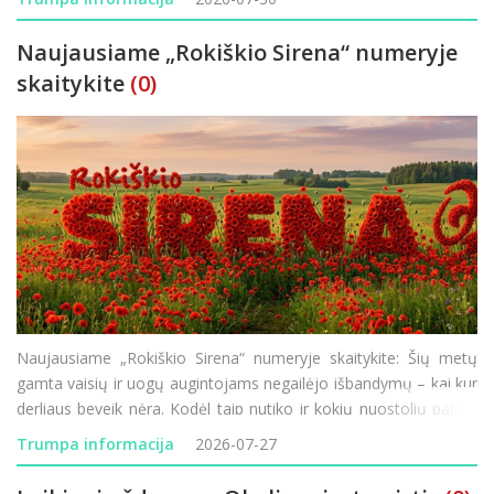
padėtį ir vartojimo planus. Tyrimo rezultatai padeda
Naujausiame „Rokiškio Sirena“ numeryje
skaitykite
(0)
Naujausiame „Rokiškio Sirena“ numeryje skaitykite: Šių metų
gamta vaisių ir uogų augintojams negailėjo išbandymų – kai kur
derliaus beveik nėra. Kodėl taip nutiko ir kokių nuostolių patyrė
Rokiškio krašto ūkininkai? Minint 85-ąsias Holokausto
Trumpa informacija
2026-07-27