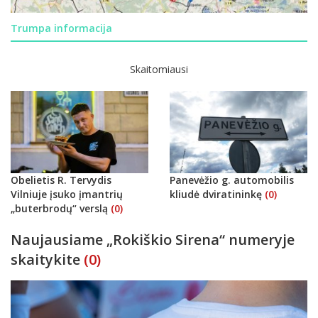
Trumpa informacija
Skaitomiausi
Obelietis R. Tervydis
Panevėžio g. automobilis
Vilniuje įsuko įmantrių
kliudė dviratininkę
(0)
„buterbrodų“ verslą
(0)
Naujausiame „Rokiškio Sirena“ numeryje
skaitykite
(0)