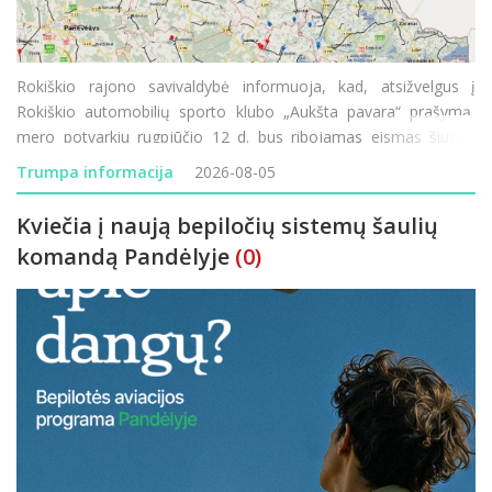
Rokiškio rajono savivaldybė informuoja, kad, atsižvelgus į
Rokiškio automobilių sporto klubo „Aukšta pavara“ prašymą,
mero potvarkiu rugpjūčio 12 d. bus ribojamas eismas šiuose
rajono vietinės reikšmės keliuose: JD-70 „Prūseliai–Pa
Trumpa informacija
2026-08-05
Kviečia į naują bepiločių sistemų šaulių
komandą Pandėlyje
(0)