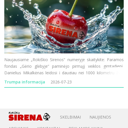
Naujausiame „Rokiškio Sirenos“ numeryje skaitykite: Paramos
fondas „Gėrio glėbyje“ paminėjo pirmąjį veiklos gimtadienį.
Danielius Mikalkėnas leidosi į daugiau nei 1000 kilometrų žygį
pėsčiomis aplink Lietuvą. Prasideda Rokiškio ligoninės
Trumpa informacija
2026-07-23
modernizacija &ndas
SKELBIMAI
NAUJIENOS