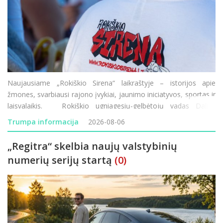
Naujausiame „Rokiškio Sirena“ laikraštyje – istorijos apie
žmones, svarbiausi rajono įvykiai, jaunimo iniciatyvos, sportas ir
laisvalaikis. Rokiškio ugniagesių-gelbėtojų vadas Dalius
Kunigėlis vadovauja pirmajai Lietuvos istorijoje tokio mast
Trumpa informacija
2026-08-06
„Regitra“ skelbia naujų valstybinių
numerių serijų startą
(0)