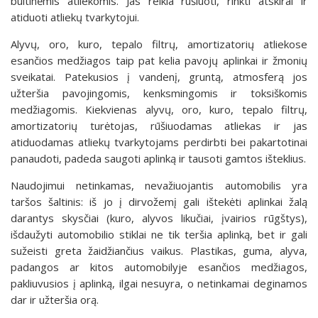
buitinėmis atliekomis. Jas reikia rūšiuoti, rinkti atskirai ir
atiduoti atliekų tvarkytojui.
Alyvų, oro, kuro, tepalo filtrų, amortizatorių atliekose
esančios medžiagos taip pat kelia pavojų aplinkai ir žmonių
sveikatai. Patekusios į vandenį, gruntą, atmosferą jos
užteršia pavojingomis, kenksmingomis ir toksiškomis
medžiagomis. Kiekvienas alyvų, oro, kuro, tepalo filtrų,
amortizatorių turėtojas, rūšiuodamas atliekas ir jas
atiduodamas atliekų tvarkytojams perdirbti bei pakartotinai
panaudoti, padeda saugoti aplinką ir tausoti gamtos išteklius.
Naudojimui netinkamas, nevažiuojantis automobilis yra
taršos šaltinis: iš jo į dirvožemį gali ištekėti aplinkai žalą
darantys skysčiai (kuro, alyvos likučiai, įvairios rūgštys),
išdaužyti automobilio stiklai ne tik teršia aplinką, bet ir gali
sužeisti greta žaidžiančius vaikus. Plastikas, guma, alyva,
padangos ar kitos automobilyje esančios medžiagos,
pakliuvusios į aplinką, ilgai nesuyra, o netinkamai deginamos
dar ir užteršia orą.