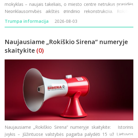
mokyklas – naujais takeliais, o miesto centre netrukus prasidės
Nepriklausomybės aikštės grindinio rekonstrukcija. Rokiškio
vardu žais moterų krepšinio komanda, tačiau joje ko
Trumpa informacija
2026-08-03
Naujausiame „Rokiškio Sirena“ numeryje
skaitykite
(0)
Naujausiame „Rokiškio Sirena“ numeryje skaitykite: Istorinis
įvykis – Jūžintuose valstybės pagarba palydėti 15 už Lietuvos