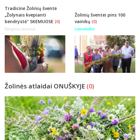
Tradicinė Žolinių šventė
„Žolynais kvepianti
Žolinių šventei pins 100
bendrystė“ SKEMUOSE
(0)
vainikų
(0)
Renginių anonsai
Laisvalaikis
Žolinės atlaidai ONUŠKYJE
(0)