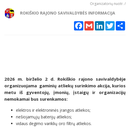
Organizatorių nuotr. /
ROKIŠKIO RAJONO SAVIVALDYBĖS INFORMACIJA
Facebook
Gmail
LinkedIn
Twitter
Sh
2026 m. birželio 2 d. Rokiškio rajono savivaldybėje
organizuojama gaminių atliekų surinkimo akcija, kurios
metu iš gyventojų, įmonių, įstaigų ir organizacijų
nemokamai bus surenkamos:
elektros ir elektroninės įrangos atliekos;
nešiojamųjų baterijų atliekos;
vidaus degimo variklių oro filtrų atliekos.