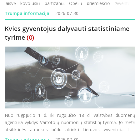
laisvę kovojusių partizanų. Obelių priemiesčio gyventojai
nebegali taikstytis su kasdienėmis dulkių problemomis. Rokiškio
Trumpa informacija
2026-07-30
Rudolf
Kvies gyventojus dalyvauti statistiniame
tyrime
(0)
Nuo rugpjūčio 1 d. iki rugpjūčio 18 d. Valstybės duomenų
agentūra vykdys Vartotojų nuomonių statistinį tyrimą. Jo metu
atsitiktinės atrankos būdu atrinkti Lietuvos gyventojai bus
kviečiami atsakyti į klausimus apie savo lūkesčius, finansinę
Trumpa informacija
2026-07-30