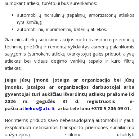
Sumokant atliekų turėtojui bus surenkamos:
automobilių hidraulinių (tepalinių) amortizatorių atliekos
(yra išimčių);
automobilinių ir pramoninių baterijų atliekos.
Gaminių atliekų surinkimo akcijos metu transporto priemonių
techninę priežiūrą ir remontą vykdantys asmenų palankiomis
sąlygomis (sumokant atliekų tvarkytojui) galės priduoti alyvų
atliekas bei vidaus degimo variklių tepalo ir kuro filtrų
atliekas.
Jeigu Jūsų įmonė, įstaiga ar organizacija bei Jūsų
įmonės, įstaigos ar organizacijos darbuotojai arba
gyventojai turi aukščiau išvardintų atliekų prašome iki
2026 m. gegužės 31 d. registruotis e-
paštu
atliekos@atc.lt
arba telefonu +370 5 206 09 01.
Norintiems priduoti savo nebenaudojamą automobilį ir gauti
eksploatuoti netinkamos transporto priemonės sunaikinimo
pažymėjimą siūlome užpildyti