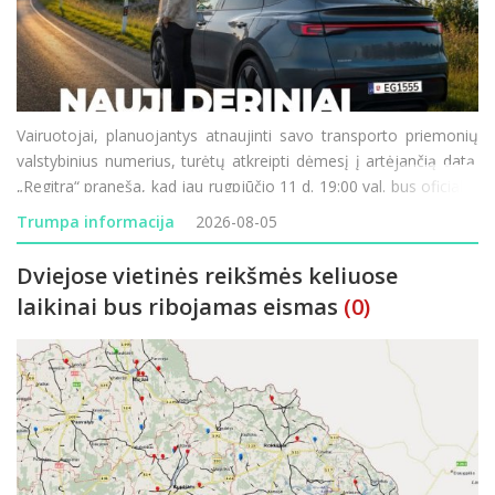
Vairuotojai, planuojantys atnaujinti savo transporto priemonių
valstybinius numerius, turėtų atkreipti dėmesį į artėjančią datą.
„Regitra“ praneša, kad jau rugpjūčio 11 d. 19:00 val. bus oficialiai
paleistos naujos valstybinių numerio ženklų serijos. Didžiausia
Trumpa informacija
2026-08-05
šio etapo n
Dviejose vietinės reikšmės keliuose
laikinai bus ribojamas eismas
(0)