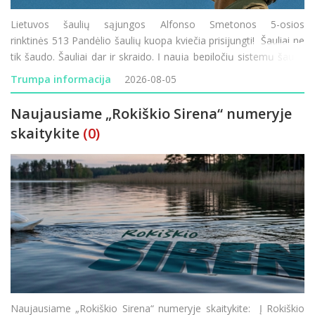
Lietuvos šaulių sąjungos Alfonso Smetonos 5-osios
rinktinės 513 Pandėlio šaulių kuopa kviečia prisijungti! Šauliai ne
tik šaudo. Šauliai dar ir skraido. Į naują bepiločių sistemų šaulių
komandą Pandėlyje kviečiame visus – ir tuos, kurie tu
Trumpa informacija
2026-08-05
Naujausiame „Rokiškio Sirena“ numeryje
skaitykite
(0)
Naujausiame „Rokiškio Sirena“ numeryje skaitykite: Į Rokiškio