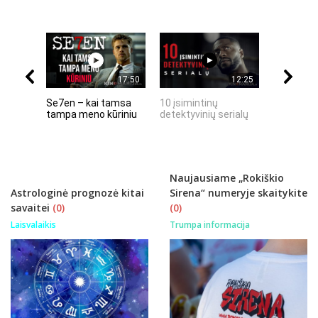
17:50
12:25
Se7en – kai tamsa
10 įsimintinų
10 įtempt
tampa meno kūriniu
detektyvinių serialų
stingdanč
istorijų
Naujausiame „Rokiškio
Astrologinė prognozė kitai
Sirena“ numeryje skaitykite
savaitei
(0)
(0)
Laisvalaikis
Trumpa informacija