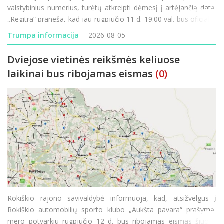
valstybinius numerius, turėtų atkreipti dėmesį į artėjančią datą.
„Regitra“ praneša, kad jau rugpjūčio 11 d. 19:00 val. bus oficialiai
paleistos naujos valstybinių numerio ženklų serijos. Didžiausia
Trumpa informacija
2026-08-05
šio etapo n
Dviejose vietinės reikšmės keliuose
laikinai bus ribojamas eismas
(0)
Rokiškio rajono savivaldybė informuoja, kad, atsižvelgus į
Rokiškio automobilių sporto klubo „Aukšta pavara“ prašymą,
mero potvarkiu rugpjūčio 12 d. bus ribojamas eismas šiuose