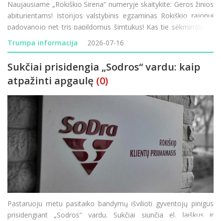
Naujausiame „Rokiškio Sirena“ numeryje skaitykite: Geros žinios
abiturientams! Istorijos valstybinis egzaminas Rokiškio rajonui
padovanojo net tris papildomus šimtukus! Kas tie sėkmingieji ir
kaip sekėsi kitiems mūsų krašto moksleiviams? Mados
Trumpa informacija
2026-07-16
naujienos mi
Sukčiai prisidengia „Sodros“ vardu: kaip
atpažinti apgaulę
(0)
Pastaruoju metu pasitaiko bandymų išvilioti gyventojų pinigus
prisidengiant „Sodros“ vardu. Sukčiai siunčia el. laiškus ir