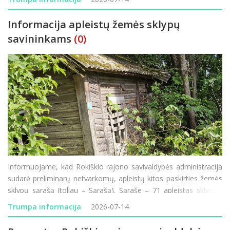
metų infrastruktūros modernizavimo
Informacija apleistų žemės sklypų
savininkams
(0)
Informuojame, kad Rokiškio rajono savivaldybės administracija
sudarė preliminarų netvarkomų, apleistų kitos paskirties žemės
sklypų sąrašą (toliau – Sąrašą). Sąraše – 71 apleistas sklypas.
Daugiausia netvarkomų ir apleistų sklypų šiais metais užfiksuot
Trumpa informacija
2026-07-14