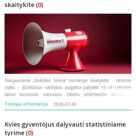
skaitykite
(0)
Naujausiame „Rokiškio Sirena“ numeryje skaitykite: Istorinis
įvykis – Jūžintuose valstybės pagarba palydėti 15 už Lietuvos
laisvę kovojusių partizanų. Obelių priemiesčio gyventojai
nebegali taikstytis su kasdienėmis dulkių problemomis. Rokiškio
Trumpa informacija
2026-07-30
Rudolf
Kvies gyventojus dalyvauti statistiniame
tyrime
(0)