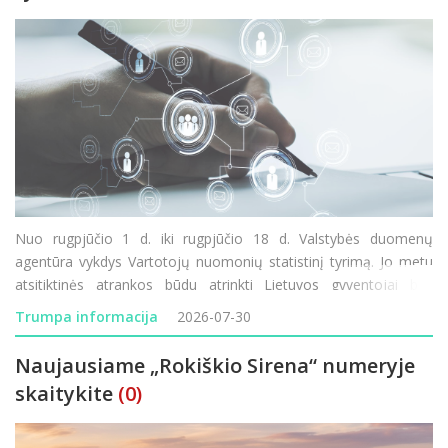
Nuo rugpjūčio 1 d. iki rugpjūčio 18 d. Valstybės duomenų
agentūra vykdys Vartotojų nuomonių statistinį tyrimą. Jo metu
atsitiktinės atrankos būdu atrinkti Lietuvos gyventojai bus
kviečiami atsakyti į klausimus apie savo lūkesčius, finansinę
Trumpa informacija
2026-07-30
padėtį ir vartojimo planus. Tyrimo rezultatai padeda
Naujausiame „Rokiškio Sirena“ numeryje
skaitykite
(0)