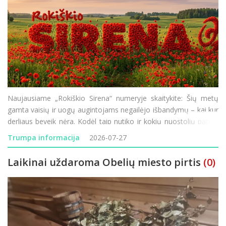
Naujausiame „Rokiškio Sirena“ numeryje skaitykite: Šių metų
gamta vaisių ir uogų augintojams negailėjo išbandymų – kai kur
derliaus beveik nėra. Kodėl taip nutiko ir kokių nuostolių patyrė
Rokiškio krašto ūkininkai? Minint 85-ąsias Holokausto
Trumpa informacija
2026-07-27
Laikinai uždaroma Obelių miesto pirtis
(0)