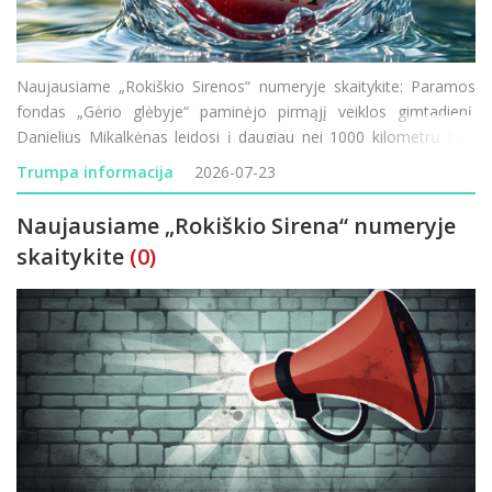
Naujausiame „Rokiškio Sirenos“ numeryje skaitykite: Paramos
fondas „Gėrio glėbyje“ paminėjo pirmąjį veiklos gimtadienį.
Danielius Mikalkėnas leidosi į daugiau nei 1000 kilometrų žygį
pėsčiomis aplink Lietuvą. Prasideda Rokiškio ligoninės
Trumpa informacija
2026-07-23
modernizacija &ndas
Naujausiame „Rokiškio Sirena“ numeryje
skaitykite
(0)