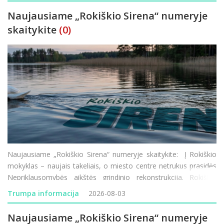
Naujausiame „Rokiškio Sirena“ numeryje
skaitykite
(0)
Naujausiame „Rokiškio Sirena“ numeryje skaitykite: Į Rokiškio
mokyklas – naujais takeliais, o miesto centre netrukus prasidės
Nepriklausomybės aikštės grindinio rekonstrukcija. Rokiškio
vardu žais moterų krepšinio komanda, tačiau joje ko
Trumpa informacija
2026-08-03
Naujausiame „Rokiškio Sirena“ numeryje