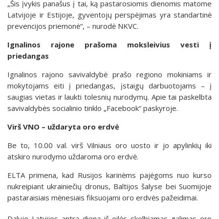
„Šis įvykis panašus į tai, ką pastarosiomis dienomis matome
Latvijoje ir Estijoje, gyventojų perspėjimas yra standartinė
prevencijos priemonė“, – nurodė NKVC.
Ignalinos rajone prašoma moksleivius vesti į
priedangas
Ignalinos rajono savivaldybė prašo regiono mokiniams ir
mokytojams eiti į priedangas, įstaigų darbuotojams – į
saugias vietas ir laukti tolesnių nurodymų. Apie tai paskelbta
savivaldybės socialinio tinklo „Facebook“ paskyroje.
Virš VNO – uždaryta oro erdvė
Be to, 10.00 val. virš Vilniaus oro uosto ir jo apylinkių iki
atskiro nurodymo uždaroma oro erdvė.
ELTA primena, kad Rusijos karinėms pajėgoms nuo kurso
nukreipiant ukrainiečių dronus, Baltijos šalyse bei Suomijoje
pastaraisiais mėnesiais fiksuojami oro erdvės pažeidimai.
Dalyje Latvijos antrą dieną iš eilės skelbiamas galimas oro