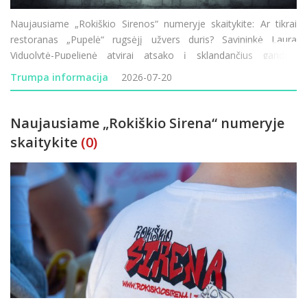
Naujausiame „Rokiškio Sirenos“ numeryje skaitykite: Ar tikrai
restoranas „Pupelė“ rugsėjį užvers duris? Savininkė Laura
Viduolytė-Pupelienė atvirai atsako į sklandančius gandus.
Lietuvos–Latvijos pasienyje vėl vykdomi visą parą trunkantys
Trumpa informacija
2026-07-20
transporto patikrini
Naujausiame „Rokiškio Sirena“ numeryje
skaitykite
(0)