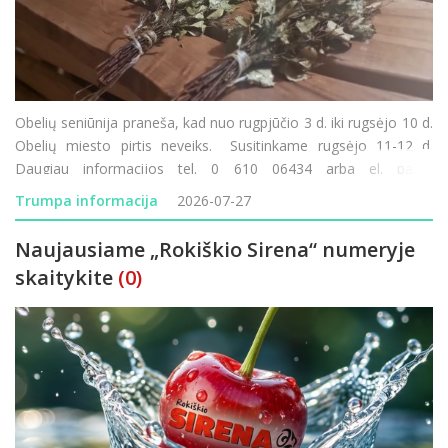
Obelių seniūnija praneša, kad nuo rugpjūčio 3 d. iki rugsėjo 10 d.
Obelių miesto pirtis neveiks. Susitinkame rugsėjo 11-12 d.
Daugiau informacijos tel. 0 610 06434 arba el. paštu
obeliu.seniunija@rokiskis.lt
Trumpa informacija
2026-07-27
Naujausiame „Rokiškio Sirena“ numeryje
skaitykite
(0)