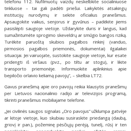
telefonu 112. Nufilmuotų vaizdų neskelbkite socialiniuose
tinkluose – tai gali padėti priešui. Laikykitės atsakingų
institucijų nurodymų ir sekite oficialius pranešimus.
Apsaugokite vaikus, senjorus ir gyvūnus – padėkite jiems
pasislėpti saugioje vietoje. Uždarykite duris ir langus, kad
sumažintumėte sprogimo skeveldrų ar smūgio bangos riziką.
Turėkite paruoštą skubios pagalbos rinkinį (vanduo,
pirmosios pagalbos priemonės, dokumentai) ilgalaikei
situacijai. Jei vairuojate, sustokite saugioje vietoje, kur esate
pridengti iš viršaus (pvz., po tiltu ar stogu), ir likite
transporto priemonėje. Informuokite aplinkinius apie
bepiločio orlaivio keliamą pavojų“, – skelbia LT72.
Gavus pranešimą apie oro pavojų reikia klausytis pranešimų
per Lietuvos nacionalinio radijo ar televizijos programą,
tikrinti pranešimus mobiliajame telefone.
„Jei civilinės saugos signalas „Oro pavojus“ užklumpa gatvėje
ar kitoje vietoje, kuo skubiau susiraskite priedangą (daubą,
griovį ir pan.), požeminę pėsčiųjų perėją, tunelį, rūsį ir ten