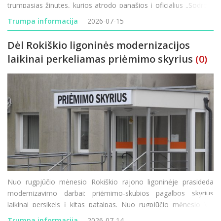
trumpąsias žinutes, kurios atrodo panašios į oficialius „Sodros“
pranešimus, tačiau jų tikslas – atskleisti prisijungim
Trumpa informacija
2026-07-15
Dėl Rokiškio ligoninės modernizacijos
laikinai perkeliamas priėmimo skyrius
(0)
Nuo rugpjūčio mėnesio Rokiškio rajono ligoninėje prasideda
modernizavimo darbai: priėmimo-skubios pagalbos skyrius
laikinai persikels į kitas patalpas. Nuo rugpjūčio mėnesio VšĮ
Rokiškio rajono ligoninėje prasideda vienas didžiausių pastarųjų
Trumpa informacija
2026-07-14