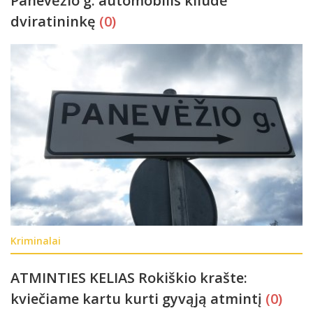
Panevėžio g. automobilis kliudė
dviratininkę
(0)
Kriminalai
ATMINTIES KELIAS Rokiškio krašte:
kviečiame kartu kurti gyvąją atmintį
(0)