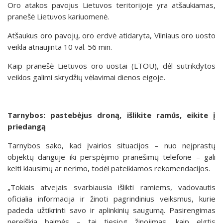
Oro atakos pavojus Lietuvos teritorijoje yra atšaukiamas,
pranešė Lietuvos kariuomenė.
Atšaukus oro pavojų, oro erdvė atidaryta, Vilniaus oro uosto
veikla atnaujinta 10 val. 56 min.
Kaip pranešė Lietuvos oro uostai (LTOU), dėl sutrikdytos
veiklos galimi skrydžių vėlavimai dienos eigoje.
Tarnybos: pastebėjus droną, išlikite ramūs, eikite į
priedangą
Tarnybos sako, kad įvairios situacijos – nuo neįprastų
objektų danguje iki perspėjimo pranešimų telefone – gali
kelti klausimų ar nerimo, todėl pateikiamos rekomendacijos.
„Tokiais atvejais svarbiausia išlikti ramiems, vadovautis
oficialia informacija ir žinoti pagrindinius veiksmus, kurie
padeda užtikrinti savo ir aplinkinių saugumą. Pasirengimas
nereiškia baimės – tai tiesiog žinojimas, kaip elgtis