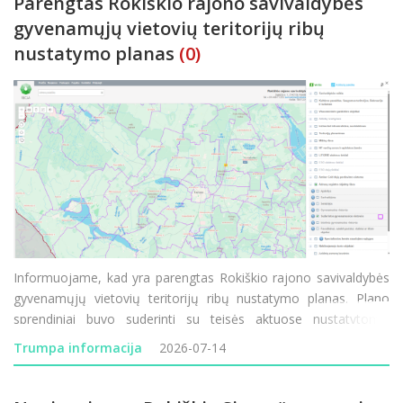
Parengtas Rokiškio rajono savivaldybės
gyvenamųjų vietovių teritorijų ribų
nustatymo planas
(0)
Informuojame, kad yra parengtas Rokiškio rajono savivaldybės
gyvenamųjų vietovių teritorijų ribų nustatymo planas. Plano
sprendiniai buvo suderinti su teisės aktuose nustatytomis
institucijomis. Su parengto plano sprendiniais ir suderintomis
Trumpa informacija
2026-07-14
gyvenamųjų vietovių teritorijų ribomis visuomenė g