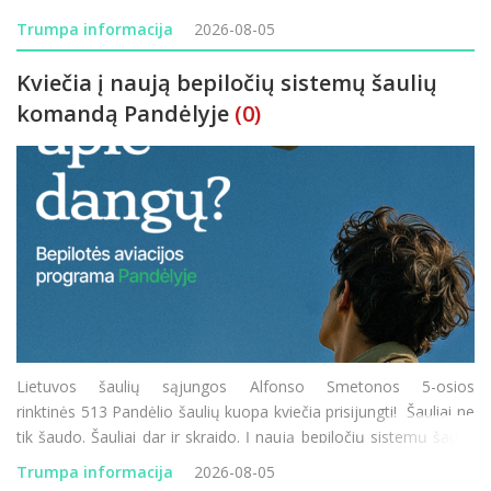
rajono vietinės reikšmės keliuose: JD-70 „Prūseliai–Pa
Trumpa informacija
2026-08-05
Kviečia į naują bepiločių sistemų šaulių
komandą Pandėlyje
(0)
Lietuvos šaulių sąjungos Alfonso Smetonos 5-osios
rinktinės 513 Pandėlio šaulių kuopa kviečia prisijungti! Šauliai ne
tik šaudo. Šauliai dar ir skraido. Į naują bepiločių sistemų šaulių
komandą Pandėlyje kviečiame visus – ir tuos, kurie tu
Trumpa informacija
2026-08-05