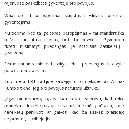
rajonuose paskelbtas gyventojų oro pavojus.
Vėliau oro atakos įspėjimas išsiųstas ir Vilniaus apskrities
gyventojams.
Nurodoma, kad tai geltonas perspėjimas – tai standartiškai
reiškia, kad ataka tikėtina, bet dar nevyksta. Gyventojai
turėtų nusimatyti priedangas, jei statusas pasikeistų į
„Raudoną“.
Seimo nariams taip pat įsakyta eiti į priedangas, visi vykę
posėdžiai nutraukiami.
Tuo metu LRT radijuje kalbėjęs dronų ekspertas Arūnas
Kumpis tikino, jog oro pavojus neturėtų užtrukti.
„Ilgai tai neturėtų tęstis, bet reiktų suprasti, kad tokie
pranešimai ir tokie pavojai bus nuolatinė mūsų būsena, todėl
nereikėtų panikuoti ar galvoti, kad čia kažkas prasidėjo
neįprasto“, – kalbėjo jis.