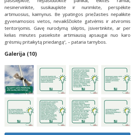
pasislėpkite; nepasiduokite panikai, elkitės ramiai,
nesinervinkite, susikaupkite ir nurimkite, perspėkite
artimuosius, kaimynus. Be ypatingos priežasties nepalikite
gyvenamosios vietos, nevaikščiokite gatvėmis ir atviromis
teritorijomis. Gavę nurodymą slėptis, įsivertinkite, ar per
kelias minutes pasieksite artimiausią apsaugai nuo karo
grėsmių pritaikytą priedangą“, – pataria tarnybos.
Galerija (10)