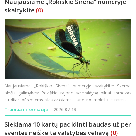
Naujausiame „Rokiškio Sirena“ numeryje
skaitykite
(0)
Naujausiame „Rokiškio Sirena“ numeryje skaitykite: Skemai
plečia galimybes: Rokiškio rajono savivaldybė pilnai apmokės
studijas būsimiems slaugytojams, kurie po mokslų įsipareigos
dirbti Skemų socialinės globos namuose. Puiki proga norintiems
Trumpa informacija
2026-07-13
studijuoti ar persikvalifiku
Siekiama 10 kartų padidinti baudas už per
šventes neiškeltą valstybės vėliavą
(0)