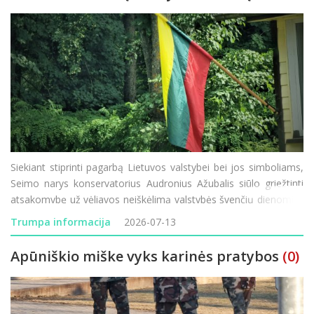
Siekiant stiprinti pagarbą Lietuvos valstybei bei jos simboliams,
Seimo narys konservatorius Audronius Ažubalis siūlo griežtinti
atsakomybę už vėliavos neiškėlimą valstybės švenčių dienomis.
Administracinių nusižengimų kodekso (ANK) pakeitimo projektą
Trumpa informacija
2026-07-13
įregistravęs parlament
Apūniškio miške vyks karinės pratybos
(0)