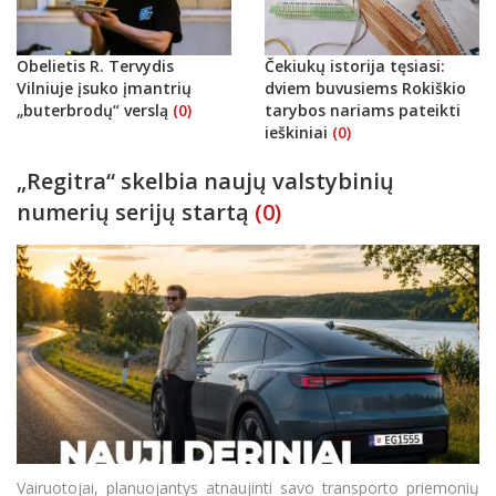
Obelietis R. Tervydis
Čekiukų istorija tęsiasi:
Vilniuje įsuko įmantrių
dviem buvusiems Rokiškio
„buterbrodų“ verslą
(0)
tarybos nariams pateikti
ieškiniai
(0)
„Regitra“ skelbia naujų valstybinių
numerių serijų startą
(0)
Vairuotojai, planuojantys atnaujinti savo transporto priemonių