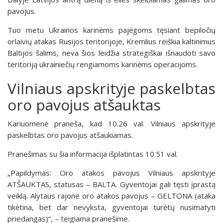
pavojus.
Tuo metu Ukrainos karinėms pajėgoms tęsiant bepiločių
orlaivių atakas Rusijos teritorijoje, Kremlius reiškia kaltinimus
Baltijos šalims, neva šios leidžia strategiškai išnaudoti savo
teritoriją ukrainiečių rengiamoms karinėms operacijoms.
Vilniaus apskrityje paskelbtas
oro pavojus atšauktas
Kariuomenė praneša, kad 10.26 val. Vilniaus apskrityje
paskelbtas oro pavojus atšaukiamas.
Pranešimas su šia informacija išplatintas 10.51 val.
„Papildymas: Oro atakos pavojus Vilniaus apskrityje
ATŠAUKTAS, statusas – BALTA. Gyventojai gali tęsti įprastą
veiklą. Alytaus rajone oro atakos pavojus – GELTONA (ataka
tikėtina, bet dar nevyksta, gyventojai turėtų nusimatyti
priedangas)“, – teigiama pranešime.