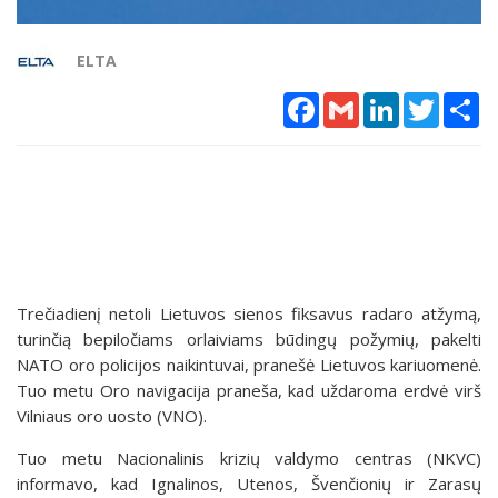
ELTA
Facebook
Gmail
LinkedIn
Twitter
Sh
Trečiadienį netoli Lietuvos sienos fiksavus radaro atžymą,
turinčią bepiločiams orlaiviams būdingų požymių, pakelti
NATO oro policijos naikintuvai, pranešė Lietuvos kariuomenė.
Tuo metu Oro navigacija praneša, kad uždaroma erdvė virš
Vilniaus oro uosto (VNO).
Tuo metu Nacionalinis krizių valdymo centras (NKVC)
informavo, kad Ignalinos, Utenos, Švenčionių ir Zarasų