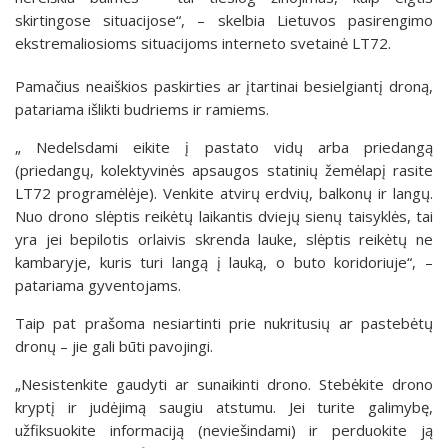
skirtingose situacijose“, – skelbia Lietuvos pasirengimo
ekstremaliosioms situacijoms interneto svetainė LT72.
Pamačius neaiškios paskirties ar įtartinai besielgiantį droną,
patariama išlikti budriems ir ramiems.
„ Nedelsdami eikite į pastato vidų arba priedangą
(priedangų, kolektyvinės apsaugos statinių žemėlapį rasite
LT72 programėlėje). Venkite atvirų erdvių, balkonų ir langų.
Nuo drono slėptis reikėtų laikantis dviejų sienų taisyklės, tai
yra jei bepilotis orlaivis skrenda lauke, slėptis reikėtų ne
kambaryje, kuris turi langą į lauką, o buto koridoriuje“, –
patariama gyventojams.
Taip pat prašoma nesiartinti prie nukritusių ar pastebėtų
dronų – jie gali būti pavojingi.
„Nesistenkite gaudyti ar sunaikinti drono. Stebėkite drono
kryptį ir judėjimą saugiu atstumu. Jei turite galimybę,
užfiksuokite informaciją (neviešindami) ir perduokite ją