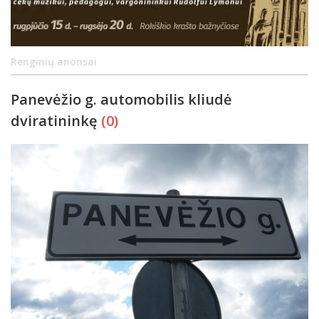
Renginių anonsai
Panevėžio g. automobilis kliudė
dviratininkę
(0)