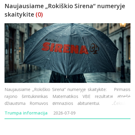
Naujausiame „Rokiškio Sirena“ numeryje
skaitykite
(0)
Naujausiame „Rokiškio Sirena“ numeryje skaitykite: Pirmasis
rajono šimtukininkas Matematikos VBE rezultatai atnešė
džiaugsmą Romuvos gimnazijos abiturientui. „Čekiukų“
skandalas Rokiškyje Prokuratūra iš dar š
Trumpa informacija
2026-07-09