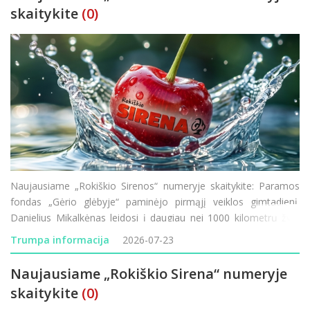
skaitykite
(0)
Naujausiame „Rokiškio Sirenos“ numeryje skaitykite: Paramos
fondas „Gėrio glėbyje“ paminėjo pirmąjį veiklos gimtadienį.
Danielius Mikalkėnas leidosi į daugiau nei 1000 kilometrų žygį
pėsčiomis aplink Lietuvą. Prasideda Rokiškio ligoninės
Trumpa informacija
2026-07-23
modernizacija &ndas
Naujausiame „Rokiškio Sirena“ numeryje
skaitykite
(0)