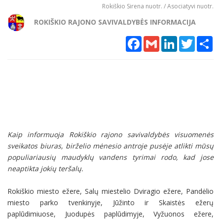
Rokiškio Sirena nuotr. / Asociatyvi nuotr.
ROKIŠKIO RAJONO SAVIVALDYBĖS INFORMACIJA
Facebook
Gmail
LinkedIn
Twitter
Sh
Kaip informuoja Rokiškio rajono savivaldybės visuomenės
sveikatos biuras, birželio mėnesio antroje pusėje atlikti mūsų
populiariausių maudyklų vandens tyrimai rodo, kad jose
neaptikta jokių teršalų.
Rokiškio miesto ežere, Salų miestelio Dviragio ežere, Pandėlio
miesto parko tvenkinyje, Jūžinto ir Skaistės ežerų
paplūdimiuose, Juodupės paplūdimyje, Vyžuonos ežere,