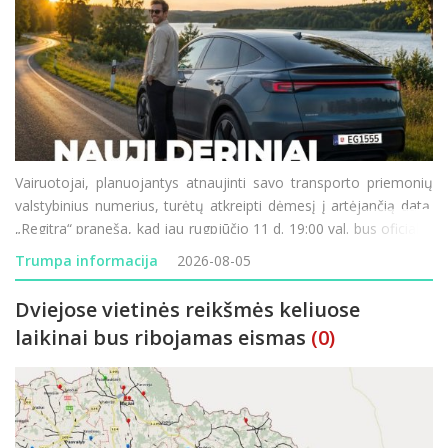
Vairuotojai, planuojantys atnaujinti savo transporto priemonių
valstybinius numerius, turėtų atkreipti dėmesį į artėjančią datą.
„Regitra“ praneša, kad jau rugpjūčio 11 d. 19:00 val. bus oficialiai
paleistos naujos valstybinių numerio ženklų serijos. Didžiausia
Trumpa informacija
2026-08-05
šio etapo n
Dviejose vietinės reikšmės keliuose
laikinai bus ribojamas eismas
(0)