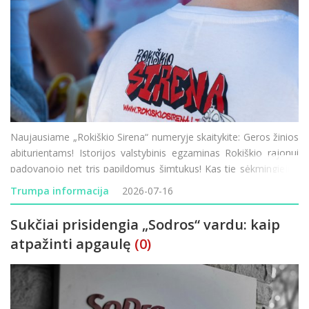
Naujausiame „Rokiškio Sirena“ numeryje skaitykite: Geros žinios
abiturientams! Istorijos valstybinis egzaminas Rokiškio rajonui
padovanojo net tris papildomus šimtukus! Kas tie sėkmingieji ir
kaip sekėsi kitiems mūsų krašto moksleiviams? Mados
Trumpa informacija
2026-07-16
naujienos mi
Sukčiai prisidengia „Sodros“ vardu: kaip
atpažinti apgaulę
(0)