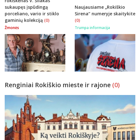
rokiškėnas V. Šliakas
sukaupęs įspūdingą
Naujausiame „Rokiškio
porceliano, vario ir stiklo
Sirena“ numeryje skaitykite
gaminių kolekciją
(0)
(0)
Žmonės
Trumpa informacija
Renginiai Rokiškio mieste ir rajone
(0)