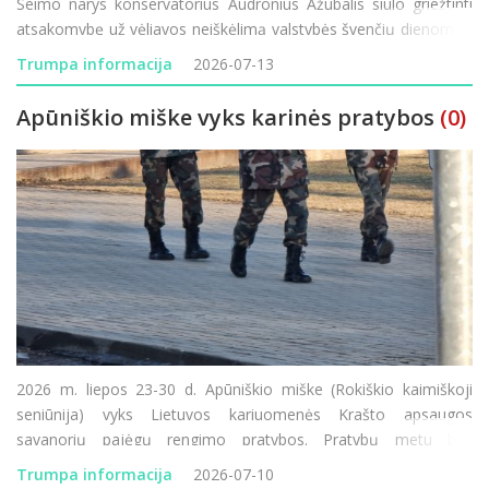
Seimo narys konservatorius Audronius Ažubalis siūlo griežtinti
atsakomybę už vėliavos neiškėlimą valstybės švenčių dienomis.
Administracinių nusižengimų kodekso (ANK) pakeitimo projektą
Trumpa informacija
2026-07-13
įregistravęs parlament
Apūniškio miške vyks karinės pratybos
(0)
2026 m. liepos 23-30 d. Apūniškio miške (Rokiškio kaimiškoji
seniūnija) vyks Lietuvos kariuomenės Krašto apsaugos
savanorių pajėgų rengimo pratybos. Pratybų metu bus
naudojami ginklai, imitaciniai šaudmenys, dūminė ir garsinė
Trumpa informacija
2026-07-10