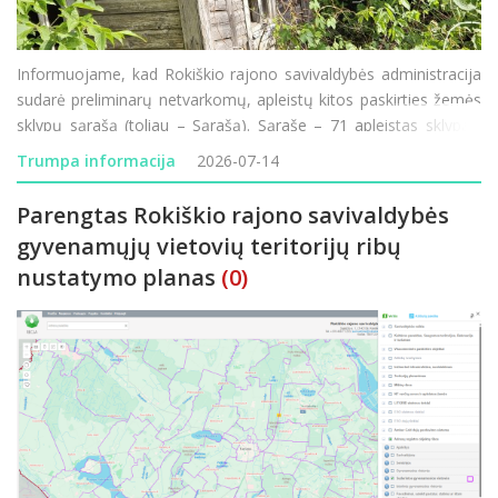
Informuojame, kad Rokiškio rajono savivaldybės administracija
sudarė preliminarų netvarkomų, apleistų kitos paskirties žemės
sklypų sąrašą (toliau – Sąrašą). Sąraše – 71 apleistas sklypas.
Daugiausia netvarkomų ir apleistų sklypų šiais metais užfiksuot
Trumpa informacija
2026-07-14
Parengtas Rokiškio rajono savivaldybės
gyvenamųjų vietovių teritorijų ribų
nustatymo planas
(0)