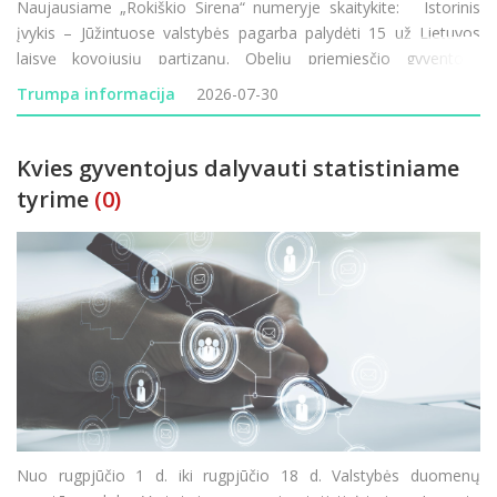
Naujausiame „Rokiškio Sirena“ numeryje skaitykite: Istorinis
įvykis – Jūžintuose valstybės pagarba palydėti 15 už Lietuvos
laisvę kovojusių partizanų. Obelių priemiesčio gyventojai
nebegali taikstytis su kasdienėmis dulkių problemomis. Rokiškio
Trumpa informacija
2026-07-30
Rudolf
Kvies gyventojus dalyvauti statistiniame
tyrime
(0)
Nuo rugpjūčio 1 d. iki rugpjūčio 18 d. Valstybės duomenų