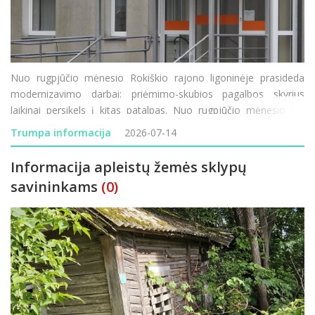
Nuo rugpjūčio mėnesio Rokiškio rajono ligoninėje prasideda
modernizavimo darbai: priėmimo-skubios pagalbos skyrius
laikinai persikels į kitas patalpas. Nuo rugpjūčio mėnesio VšĮ
Rokiškio rajono ligoninėje prasideda vienas didžiausių pastarųjų
Trumpa informacija
2026-07-14
metų infrastruktūros modernizavimo
Informacija apleistų žemės sklypų
savininkams
(0)