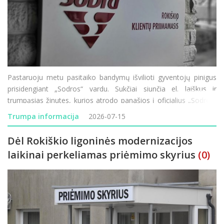
Pastaruoju metu pasitaiko bandymų išvilioti gyventojų pinigus
prisidengiant „Sodros“ vardu. Sukčiai siunčia el. laiškus ir
trumpąsias žinutes, kurios atrodo panašios į oficialius „Sodros“
pranešimus, tačiau jų tikslas – atskleisti prisijungim
Trumpa informacija
2026-07-15
Dėl Rokiškio ligoninės modernizacijos
laikinai perkeliamas priėmimo skyrius
(0)