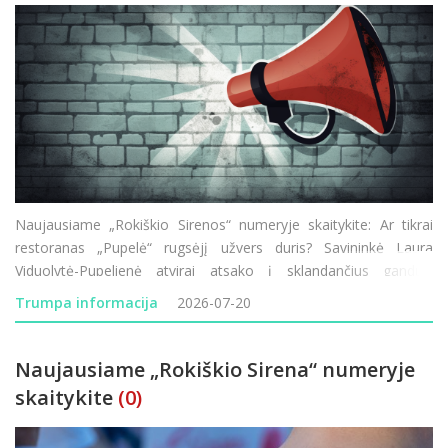
Naujausiame „Rokiškio Sirenos“ numeryje skaitykite: Ar tikrai
restoranas „Pupelė“ rugsėjį užvers duris? Savininkė Laura
Viduolytė-Pupelienė atvirai atsako į sklandančius gandus.
Lietuvos–Latvijos pasienyje vėl vykdomi visą parą trunkantys
Trumpa informacija
2026-07-20
transporto patikrini
Naujausiame „Rokiškio Sirena“ numeryje
skaitykite
(0)