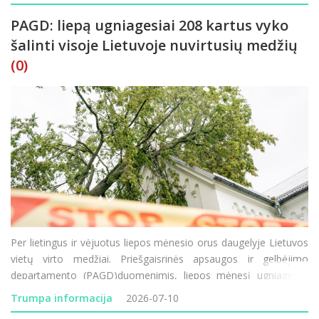
pirotechnika, judės karinė tech
PAGD: liepą ugniagesiai 208 kartus vyko
šalinti visoje Lietuvoje nuvirtusių medžių
(0)
Per lietingus ir vėjuotus liepos mėnesio orus daugelyje Lietuvos
vietų virto medžiai. Priešgaisrinės apsaugos ir gelbėjimo
departamento (PAGD)duomenimis, liepos mėnesį ugniagesiai
gelbėtojai jau atliko 208 darbus, susijusius su nuvirtusių medžių
Trumpa informacija
2026-07-10
ant važiuojamosios kelio dalies ir kitų vietų