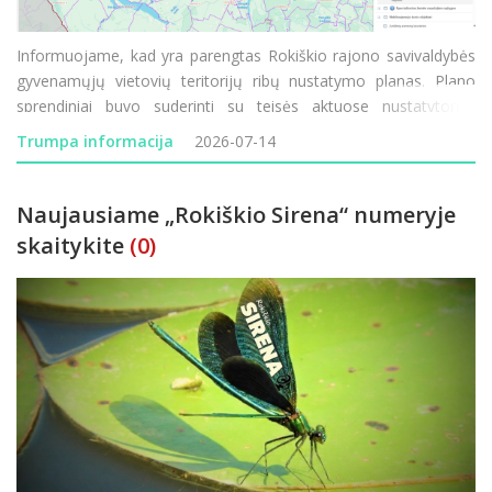
Informuojame, kad yra parengtas Rokiškio rajono savivaldybės
gyvenamųjų vietovių teritorijų ribų nustatymo planas. Plano
sprendiniai buvo suderinti su teisės aktuose nustatytomis
institucijomis. Su parengto plano sprendiniais ir suderintomis
Trumpa informacija
2026-07-14
gyvenamųjų vietovių teritorijų ribomis visuomenė g
Naujausiame „Rokiškio Sirena“ numeryje
skaitykite
(0)