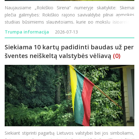
Naujausiame „Rokiškio Sirena“ numeryje skaitykite: Skemai
plečia galimybes: Rokiškio rajono savivaldybė pilnai apmokės
studijas būsimiems slaugytojams, kurie po mokslų įsipareigos
dirbti Skemų socialinės globos namuose. Puiki proga norintiems
Trumpa informacija
2026-07-13
studijuoti ar persikvalifiku
Siekiama 10 kartų padidinti baudas už per
šventes neiškeltą valstybės vėliavą
(0)
Siekiant stiprinti pagarbą Lietuvos valstybei bei jos simboliams,