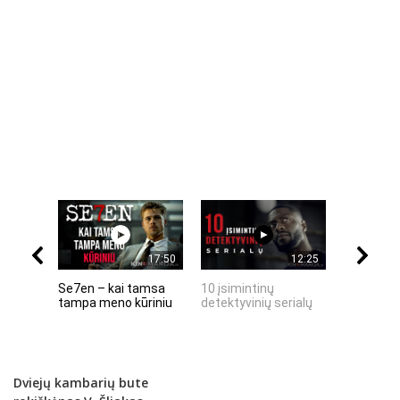
17:50
12:25
Se7en – kai tamsa
10 įsimintinų
10 įtempt
tampa meno kūriniu
detektyvinių serialų
stingdanč
istorijų
Dviejų kambarių bute