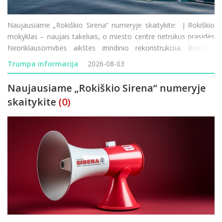
Naujausiame „Rokiškio Sirena“ numeryje skaitykite: Į Rokiškio
mokyklas – naujais takeliais, o miesto centre netrukus prasidės
Nepriklausomybės aikštės grindinio rekonstrukcija. Rokiškio
vardu žais moterų krepšinio komanda, tačiau joje ko
Trumpa informacija
2026-08-03
Naujausiame „Rokiškio Sirena“ numeryje
skaitykite
(0)