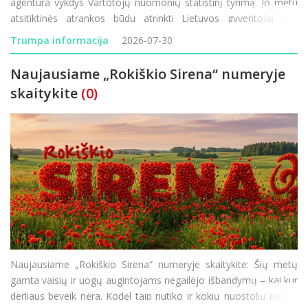
agentūra vykdys Vartotojų nuomonių statistinį tyrimą. Jo metu
atsitiktinės atrankos būdu atrinkti Lietuvos gyventojai bus
kviečiami atsakyti į klausimus apie savo lūkesčius, finansinę
Trumpa informacija
2026-07-30
padėtį ir vartojimo planus. Tyrimo rezultatai padeda
Naujausiame „Rokiškio Sirena“ numeryje
skaitykite
(0)
Naujausiame „Rokiškio Sirena“ numeryje skaitykite: Šių metų
gamta vaisių ir uogų augintojams negailėjo išbandymų – kai kur
derliaus beveik nėra. Kodėl taip nutiko ir kokių nuostolių patyrė