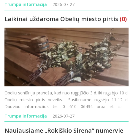
Rokiškio krašto ūkininkai? Minint 85-ąsias Holokausto
Trumpa informacija
2026-07-27
Laikinai uždaroma Obelių miesto pirtis
(0)
Obelių seniūnija praneša, kad nuo rugpjūčio 3 d. iki rugsėjo 10 d.
Obelių miesto pirtis neveiks. Susitinkame rugsėjo 11-12 d.
Daugiau informacijos tel. 0 610 06434 arba el. paštu
obeliu.seniunija@rokiskis.lt
Trumpa informacija
2026-07-27
Naujausiame „Rokiškio Sirena“ numeryje