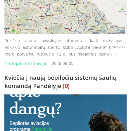
Rokiškio rajono savivaldybė informuoja, kad, atsižvelgus į
Rokiškio automobilių sporto klubo „Aukšta pavara“ prašymą,
mero potvarkiu rugpjūčio 12 d. bus ribojamas eismas šiuose
rajono vietinės reikšmės keliuose: JD-70 „Prūseliai–Pa
Trumpa informacija
2026-08-05
Kviečia į naują bepiločių sistemų šaulių
komandą Pandėlyje
(0)