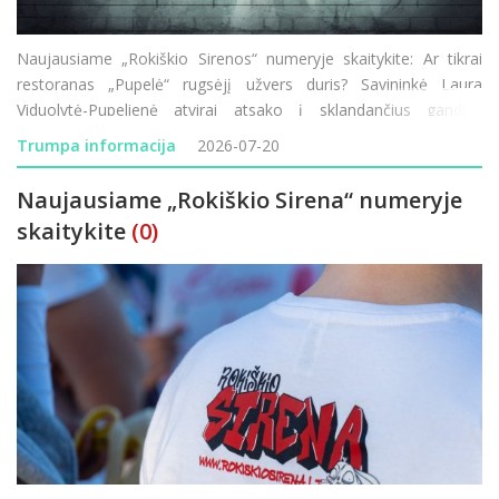
Naujausiame „Rokiškio Sirenos“ numeryje skaitykite: Ar tikrai
restoranas „Pupelė“ rugsėjį užvers duris? Savininkė Laura
Viduolytė-Pupelienė atvirai atsako į sklandančius gandus.
Lietuvos–Latvijos pasienyje vėl vykdomi visą parą trunkantys
Trumpa informacija
2026-07-20
transporto patikrini
Naujausiame „Rokiškio Sirena“ numeryje
skaitykite
(0)