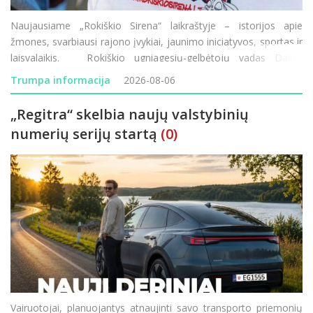
Naujausiame „Rokiškio Sirena“ laikraštyje – istorijos apie
žmones, svarbiausi rajono įvykiai, jaunimo iniciatyvos, sportas ir
laisvalaikis. Rokiškio ugniagesių-gelbėtojų vadas Dalius
Kunigėlis vadovauja pirmajai Lietuvos istorijoje tokio mast
Trumpa informacija
2026-08-06
„Regitra“ skelbia naujų valstybinių
numerių serijų startą
(0)
Vairuotojai, planuojantys atnaujinti savo transporto priemonių