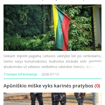
Siekiant stiprinti pagarbą Lietuvos valstybei bei jos simboliams,
Seimo narys konservatorius Audronius Ažubalis siūlo griežtinti
atsakomybę už vėliavos neiškėlimą valstybės švenčių dienomis.
Administracinių nusižengimų kodekso (ANK) pakeitimo projektą
Trumpa informacija
2026-07-13
įregistravęs parlament
Apūniškio miške vyks karinės pratybos
(0)