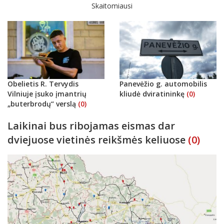
Skaitomiausi
Obelietis R. Tervydis
Panevėžio g. automobilis
Vilniuje įsuko įmantrių
kliudė dviratininkę
(0)
„buterbrodų“ verslą
(0)
Laikinai bus ribojamas eismas dar
dviejuose vietinės reikšmės keliuose
(0)