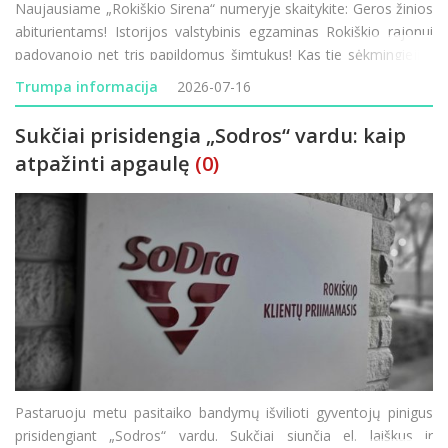
Naujausiame „Rokiškio Sirena“ numeryje skaitykite: Geros žinios
abiturientams! Istorijos valstybinis egzaminas Rokiškio rajonui
padovanojo net tris papildomus šimtukus! Kas tie sėkmingieji ir
kaip sekėsi kitiems mūsų krašto moksleiviams? Mados
Trumpa informacija
2026-07-16
naujienos mi
Sukčiai prisidengia „Sodros“ vardu: kaip
atpažinti apgaulę
(0)
Pastaruoju metu pasitaiko bandymų išvilioti gyventojų pinigus
prisidengiant „Sodros“ vardu. Sukčiai siunčia el. laiškus ir