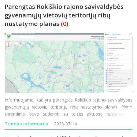
Parengtas Rokiškio rajono savivaldybės
gyvenamųjų vietovių teritorijų ribų
nustatymo planas
(0)
Informuojame, kad yra parengtas Rokiškio rajono savivaldybės
gyvenamųjų vietovių teritorijų ribų nustatymo planas. Plano
sprendiniai buvo suderinti su teisės aktuose nustatytomis
institucijomis. Su parengto plano sprendiniais ir suderintomis
Trumpa informacija
2026-07-14
gyvenamųjų vietovių teritorijų ribomis visuomenė g