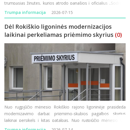
trumpąsias žinutes, kurios atrodo panašios į oficialius „Sodros“
pranešimus, tačiau jų tikslas – atskleisti prisijungim
Trumpa informacija
2026-07-15
Dėl Rokiškio ligoninės modernizacijos
laikinai perkeliamas priėmimo skyrius
(0)
Nuo rugpjūčio mėnesio Rokiškio rajono ligoninėje prasideda
modernizavimo darbai: priėmimo-skubios pagalbos skyrius
laikinai persikels į kitas patalpas. Nuo rugpjūčio mėnesio VšĮ
Rokiškio rajono ligoninėje prasideda vienas didžiausių pastarųjų
Trumpa informacija
2026-07-14