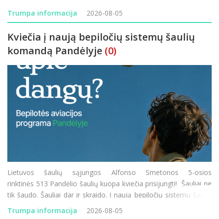
rajono vietinės reikšmės keliuose: JD-70 „Prūseliai–Pa
Trumpa informacija
2026-08-05
Kviečia į naują bepiločių sistemų šaulių
komandą Pandėlyje
(0)
Lietuvos šaulių sąjungos Alfonso Smetonos 5-osios
rinktinės 513 Pandėlio šaulių kuopa kviečia prisijungti! Šauliai ne
tik šaudo. Šauliai dar ir skraido. Į naują bepiločių sistemų šaulių
komandą Pandėlyje kviečiame visus – ir tuos, kurie tu
Trumpa informacija
2026-08-05