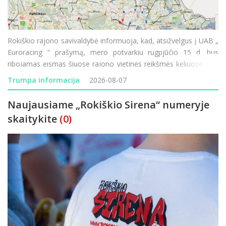
Rokiškio rajono savivaldybė informuoja, kad, atsižvelgus į UAB „
Euroracing “ prašymą, mero potvarkiu rugpjūčio 15 d. bus
ribojamas eismas šiuose rajono vietinės reikšmės keliuose: RK-
199 „Močiekiai–Pagada“ – eismas ribojamas rugpjūč
Trumpa informacija
2026-08-07
Naujausiame „Rokiškio Sirena“ numeryje
skaitykite
(0)