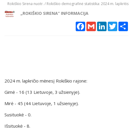
Rokiškio Sirena nuotr. / Rokiškio demografinė statistika: 2024 m. lapkritis
„ROKIŠKIO SIRENA“ INFORMACIJA
Facebook
Gmail
LinkedIn
Twitter
Sh
2024 m. lapkričio mėnesį Rokiškio rajone:
Gimė - 16 (13 Lietuvoje, 3 užsienyje).
Mirė - 45 (44 Lietuvoje, 1 užsienyje).
Susituokė - 0.
Išsituokė - 8.