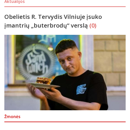
Aktualijos
Obelietis R. Tervydis Vilniuje įsuko
įmantrių „buterbrodų“ verslą
(0)
Žmonės