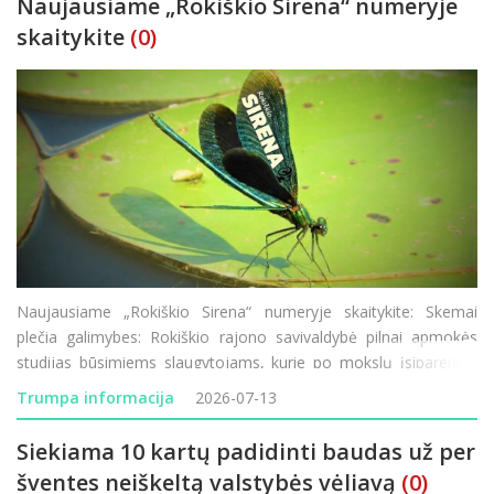
Naujausiame „Rokiškio Sirena“ numeryje
skaitykite
(0)
Naujausiame „Rokiškio Sirena“ numeryje skaitykite: Skemai
plečia galimybes: Rokiškio rajono savivaldybė pilnai apmokės
studijas būsimiems slaugytojams, kurie po mokslų įsipareigos
dirbti Skemų socialinės globos namuose. Puiki proga norintiems
Trumpa informacija
2026-07-13
studijuoti ar persikvalifiku
Siekiama 10 kartų padidinti baudas už per
šventes neiškeltą valstybės vėliavą
(0)