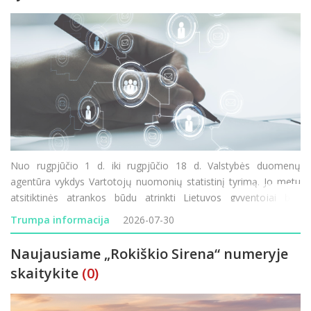
Nuo rugpjūčio 1 d. iki rugpjūčio 18 d. Valstybės duomenų
agentūra vykdys Vartotojų nuomonių statistinį tyrimą. Jo metu
atsitiktinės atrankos būdu atrinkti Lietuvos gyventojai bus
kviečiami atsakyti į klausimus apie savo lūkesčius, finansinę
Trumpa informacija
2026-07-30
padėtį ir vartojimo planus. Tyrimo rezultatai padeda
Naujausiame „Rokiškio Sirena“ numeryje
skaitykite
(0)