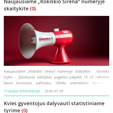
Naujausiame „Rokiškio Sirena“ numeryje
skaitykite
(0)
Naujausiame „Rokiškio Sirena“ numeryje skaitykite: Istorinis
įvykis – Jūžintuose valstybės pagarba palydėti 15 už Lietuvos
laisvę kovojusių partizanų. Obelių priemiesčio gyventojai
nebegali taikstytis su kasdienėmis dulkių problemomis. Rokiškio
Trumpa informacija
2026-07-30
Rudolf
Kvies gyventojus dalyvauti statistiniame
tyrime
(0)