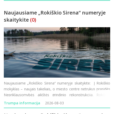
Naujausiame „Rokiškio Sirena“ numeryje
skaitykite
(0)
Naujausiame „Rokiškio Sirena“ numeryje skaitykite: Į Rokiškio
mokyklas – naujais takeliais, o miesto centre netrukus prasidės
Nepriklausomybės aikštės grindinio rekonstrukcija. Rokiškio
vardu žais moterų krepšinio komanda, tačiau joje ko
Trumpa informacija
2026-08-03