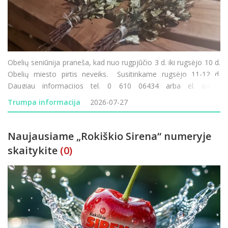
Obelių seniūnija praneša, kad nuo rugpjūčio 3 d. iki rugsėjo 10 d.
Obelių miesto pirtis neveiks. Susitinkame rugsėjo 11-12 d.
Daugiau informacijos tel. 0 610 06434 arba el. paštu
obeliu.seniunija@rokiskis.lt
Trumpa informacija
2026-07-27
Naujausiame „Rokiškio Sirena“ numeryje
skaitykite
(0)