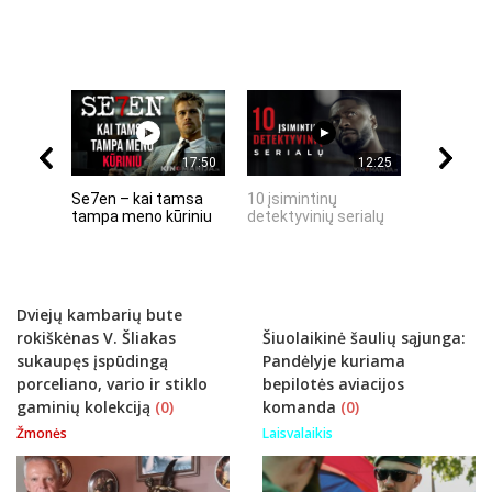
17:50
12:25
Se7en – kai tamsa
10 įsimintinų
10 įtempt
tampa meno kūriniu
detektyvinių serialų
stingdanč
istorijų
Dviejų kambarių bute
rokiškėnas V. Šliakas
Šiuolaikinė šaulių sąjunga:
sukaupęs įspūdingą
Pandėlyje kuriama
porceliano, vario ir stiklo
bepilotės aviacijos
gaminių kolekciją
(0)
komanda
(0)
Žmonės
Laisvalaikis