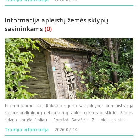
metų infrastruktūros modernizavimo
Informacija apleistų žemės sklypų
savininkams
(0)
Informuojame, kad Rokiškio rajono savivaldybės administracija
sudarė preliminarų netvarkomų, apleistų kitos paskirties žemės
sklypų sąrašą (toliau – Sąrašą). Sąraše – 71 apleistas sklypas.
Daugiausia netvarkomų ir apleistų sklypų šiais metais užfiksuot
Trumpa informacija
2026-07-14