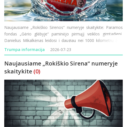
Naujausiame „Rokiškio Sirenos“ numeryje skaitykite: Paramos
fondas „Gėrio glėbyje“ paminėjo pirmąjį veiklos gimtadienį.
Danielius Mikalkėnas leidosi į daugiau nei 1000 kilometrų žygį
pėsčiomis aplink Lietuvą. Prasideda Rokiškio ligoninės
Trumpa informacija
2026-07-23
modernizacija &ndas
Naujausiame „Rokiškio Sirena“ numeryje
skaitykite
(0)