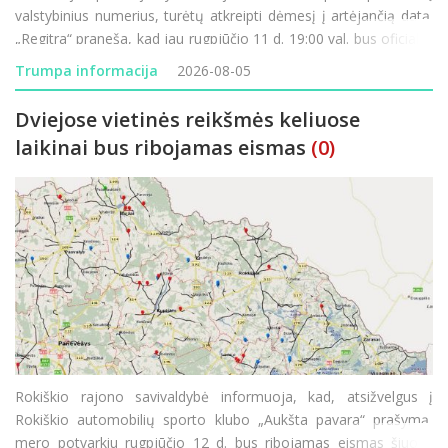
valstybinius numerius, turėtų atkreipti dėmesį į artėjančią datą.
„Regitra“ praneša, kad jau rugpjūčio 11 d. 19:00 val. bus oficialiai
paleistos naujos valstybinių numerio ženklų serijos. Didžiausia
Trumpa informacija
2026-08-05
šio etapo n
Dviejose vietinės reikšmės keliuose
laikinai bus ribojamas eismas
(0)
Rokiškio rajono savivaldybė informuoja, kad, atsižvelgus į
Rokiškio automobilių sporto klubo „Aukšta pavara“ prašymą,
mero potvarkiu rugpjūčio 12 d. bus ribojamas eismas šiuose