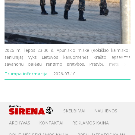
2026 m. liepos 23-30 d. Apūniškio miške (Rokiškio kaimiškoji
seniūnija) vyks Lietuvos kariuomenės Krašto apsaugos
savanorių pajėgų rengimo pratybos. Pratybų metu bus
naudojami ginklai, imitaciniai šaudmenys, dūminė ir garsinė
Trumpa informacija
2026-07-10
pirotechnika, judės karinė tech
SKELBIMAI
NAUJIENOS
ARCHYVAS
KONTAKTAI
REKLAMOS KAINA
POLITINĖS REKLAMOS KAINA
PRENUMERATOS KAINA