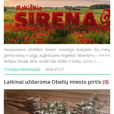
Naujausiame „Rokiškio Sirena“ numeryje skaitykite: Šių metų
gamta vaisių ir uogų augintojams negailėjo išbandymų – kai kur
derliaus beveik nėra. Kodėl taip nutiko ir kokių nuostolių patyrė
Rokiškio krašto ūkininkai? Minint 85-ąsias Holokausto
Trumpa informacija
2026-07-27
Laikinai uždaroma Obelių miesto pirtis
(0)