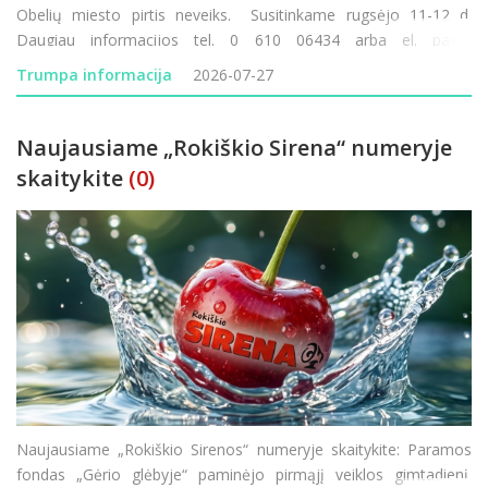
Obelių miesto pirtis neveiks. Susitinkame rugsėjo 11-12 d.
Daugiau informacijos tel. 0 610 06434 arba el. paštu
obeliu.seniunija@rokiskis.lt
Trumpa informacija
2026-07-27
Naujausiame „Rokiškio Sirena“ numeryje
skaitykite
(0)
Naujausiame „Rokiškio Sirenos“ numeryje skaitykite: Paramos
fondas „Gėrio glėbyje“ paminėjo pirmąjį veiklos gimtadienį.