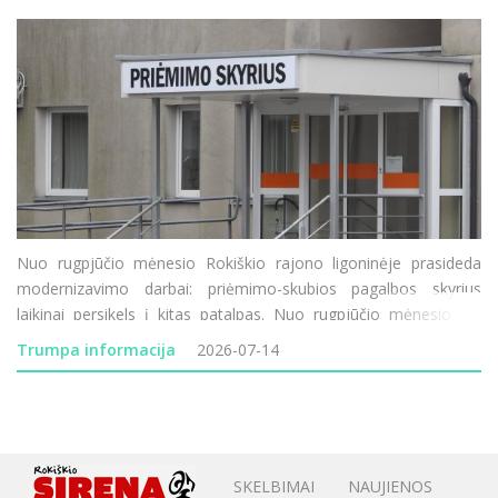
Nuo rugpjūčio mėnesio Rokiškio rajono ligoninėje prasideda
modernizavimo darbai: priėmimo-skubios pagalbos skyrius
laikinai persikels į kitas patalpas. Nuo rugpjūčio mėnesio VšĮ
Rokiškio rajono ligoninėje prasideda vienas didžiausių pastarųjų
Trumpa informacija
2026-07-14
metų infrastruktūros modernizavimo
SKELBIMAI
NAUJIENOS