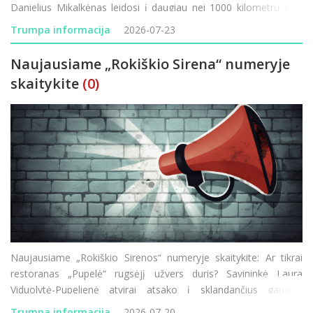
Danielius Mikalkėnas leidosi į daugiau nei 1000 kilometrų žygį
pėsčiomis aplink Lietuvą. Prasideda Rokiškio ligoninės
Trumpa informacija
2026-07-23
modernizacija &ndas
Naujausiame „Rokiškio Sirena“ numeryje
skaitykite
(0)
Naujausiame „Rokiškio Sirenos“ numeryje skaitykite: Ar tikrai
restoranas „Pupelė“ rugsėjį užvers duris? Savininkė Laura
Viduolytė-Pupelienė atvirai atsako į sklandančius gandus.
Lietuvos–Latvijos pasienyje vėl vykdomi visą parą trunkantys
Trumpa informacija
2026-07-20