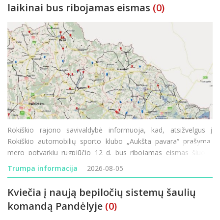
laikinai bus ribojamas eismas
(0)
Rokiškio rajono savivaldybė informuoja, kad, atsižvelgus į
Rokiškio automobilių sporto klubo „Aukšta pavara“ prašymą,
mero potvarkiu rugpjūčio 12 d. bus ribojamas eismas šiuose
rajono vietinės reikšmės keliuose: JD-70 „Prūseliai–Pa
Trumpa informacija
2026-08-05
Kviečia į naują bepiločių sistemų šaulių
komandą Pandėlyje
(0)