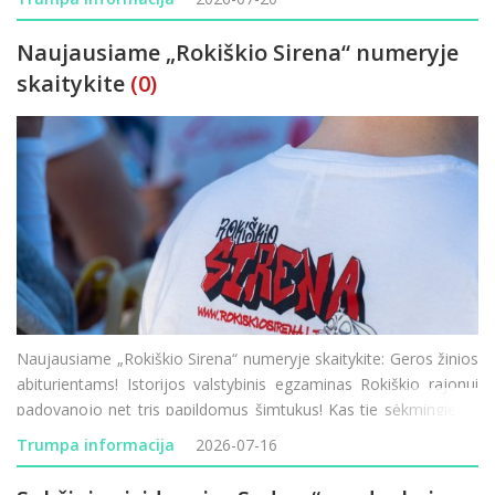
transporto patikrini
Naujausiame „Rokiškio Sirena“ numeryje
skaitykite
(0)
Naujausiame „Rokiškio Sirena“ numeryje skaitykite: Geros žinios
abiturientams! Istorijos valstybinis egzaminas Rokiškio rajonui
padovanojo net tris papildomus šimtukus! Kas tie sėkmingieji ir
kaip sekėsi kitiems mūsų krašto moksleiviams? Mados
Trumpa informacija
2026-07-16
naujienos mi