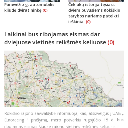
Panevėžio g. automobilis
Čekiukų istorija tęsiasi:
kliudė dviratininkę
(0)
dviem buvusiems Rokiškio
tarybos nariams pateikti
ieškiniai
(0)
Laikinai bus ribojamas eismas dar
dviejuose vietinės reikšmės keliuose
(0)
Rokiškio rajono savivaldybė informuoja, kad, atsižvelgus į UAB „
Euroracing “ prašymą, mero potvarkiu rugpjūčio 15 d. bus
ribojamas eismas šiuose rajono vietinės reikšmės keliuose: RK-