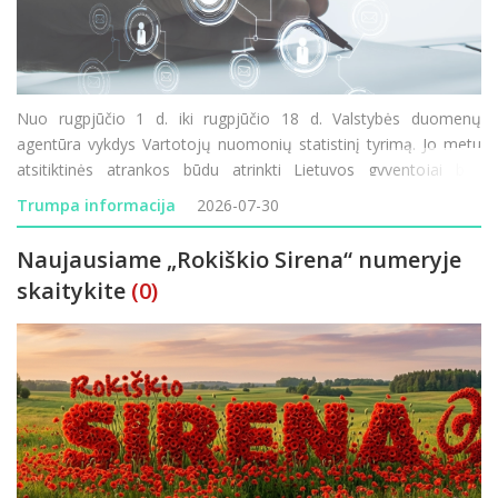
Nuo rugpjūčio 1 d. iki rugpjūčio 18 d. Valstybės duomenų
agentūra vykdys Vartotojų nuomonių statistinį tyrimą. Jo metu
atsitiktinės atrankos būdu atrinkti Lietuvos gyventojai bus
kviečiami atsakyti į klausimus apie savo lūkesčius, finansinę
Trumpa informacija
2026-07-30
padėtį ir vartojimo planus. Tyrimo rezultatai padeda
Naujausiame „Rokiškio Sirena“ numeryje
skaitykite
(0)