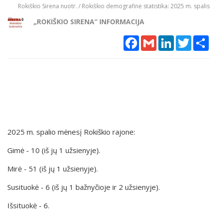
Rokiškio Sirena nuotr. / Rokiškio demografinė statistika: 2025 m. spalis
„ROKIŠKIO SIRENA“ INFORMACIJA
Facebook
Gmail
LinkedIn
Twitter
Sh
2025 m. spalio mėnesį Rokiškio rajone:
Gimė - 10 (iš jų 1 užsienyje).
Mirė - 51 (iš jų 1 užsienyje).
Susituokė - 6 (iš jų 1 bažnyčioje ir 2 užsienyje).
Išsituokė - 6.