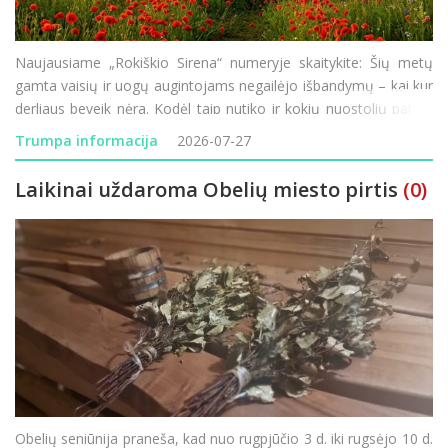
Naujausiame „Rokiškio Sirena“ numeryje skaitykite: Šių metų
gamta vaisių ir uogų augintojams negailėjo išbandymų – kai kur
derliaus beveik nėra. Kodėl taip nutiko ir kokių nuostolių patyrė
Rokiškio krašto ūkininkai? Minint 85-ąsias Holokausto
Trumpa informacija
2026-07-27
Laikinai uždaroma Obelių miesto pirtis
(0)
Obelių seniūnija praneša, kad nuo rugpjūčio 3 d. iki rugsėjo 10 d.