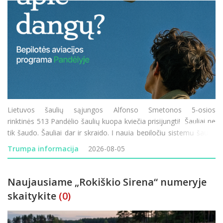
Lietuvos šaulių sąjungos Alfonso Smetonos 5-osios
rinktinės 513 Pandėlio šaulių kuopa kviečia prisijungti! Šauliai ne
tik šaudo. Šauliai dar ir skraido. Į naują bepiločių sistemų šaulių
komandą Pandėlyje kviečiame visus – ir tuos, kurie tu
Trumpa informacija
2026-08-05
Naujausiame „Rokiškio Sirena“ numeryje
skaitykite
(0)