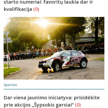
starto numeriai: favoritų laukia dar ir
kvalifikacija
(0)
Sportas
Dar viena jaunimo iniciatyva: prisidėkite
prie akcijos „Šypsokis garsiai“
(0)