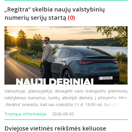
„Regitra“ skelbia naujų valstybinių
numerių serijų startą
(0)
Vairuotojai, planuojantys atnaujinti savo transporto priemonių
valstybinius numerius, turėtų atkreipti dėmesį į artėjančią datą.
„Regitra“ praneša, kad jau rugpjūčio 11 d. 19:00 val. bus oficialiai
paleistos naujos valstybinių numerio ženklų serijos. Didžiausia
Trumpa informacija
2026-08-05
šio etapo n
Dviejose vietinės reikšmės keliuose