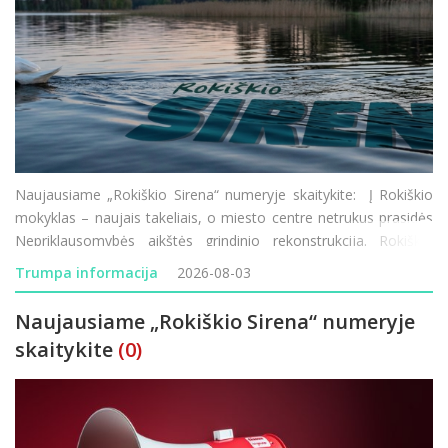
Naujausiame „Rokiškio Sirena“ numeryje skaitykite: Į Rokiškio
mokyklas – naujais takeliais, o miesto centre netrukus prasidės
Nepriklausomybės aikštės grindinio rekonstrukcija. Rokiškio
vardu žais moterų krepšinio komanda, tačiau joje ko
Trumpa informacija
2026-08-03
Naujausiame „Rokiškio Sirena“ numeryje
skaitykite
(0)