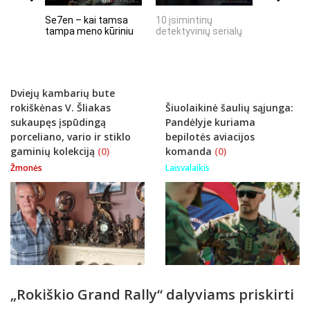
Se7en – kai tamsa
10 įsimintinų
10 įtempt
tampa meno kūriniu
detektyvinių serialų
stingdanč
istorijų
Dviejų kambarių bute
rokiškėnas V. Šliakas
Šiuolaikinė šaulių sąjunga:
sukaupęs įspūdingą
Pandėlyje kuriama
porceliano, vario ir stiklo
bepilotės aviacijos
gaminių kolekciją
(0)
komanda
(0)
Žmonės
Laisvalaikis
„Rokiškio Grand Rally“ dalyviams priskirti