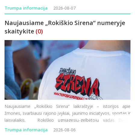
199 „Močiekiai–Pagada“ – eismas ribojamas rugpjūč
Trumpa informacija
2026-08-07
Naujausiame „Rokiškio Sirena“ numeryje
skaitykite
(0)
Naujausiame „Rokiškio Sirena“ laikraštyje – istorijos apie
žmones, svarbiausi rajono įvykiai, jaunimo iniciatyvos, sportas ir
laisvalaikis. Rokiškio ugniagesių-gelbėtojų vadas Dalius
Kunigėlis vadovauja pirmajai Lietuvos istorijoje tokio mast
Trumpa informacija
2026-08-06