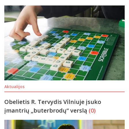
Aktualijos
Obelietis R. Tervydis Vilniuje įsuko
įmantrių „buterbrodų“ verslą
(0)