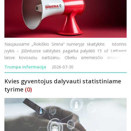
Naujausiame „Rokiškio Sirena“ numeryje skaitykite: Istorinis
įvykis – Jūžintuose valstybės pagarba palydėti 15 už Lietuvos
laisvę kovojusių partizanų. Obelių priemiesčio gyventojai
nebegali taikstytis su kasdienėmis dulkių problemomis. Rokiškio
Trumpa informacija
2026-07-30
Rudolf
Kvies gyventojus dalyvauti statistiniame
tyrime
(0)