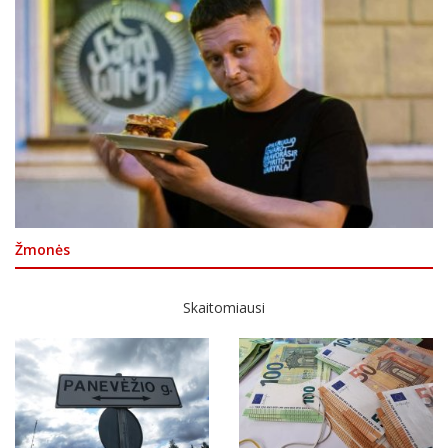
Žmonės
Skaitomiausi