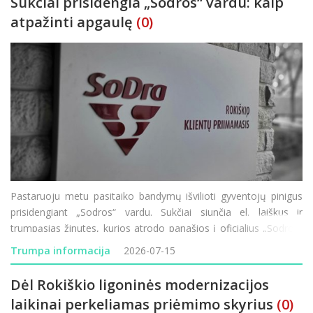
Sukčiai prisidengia „Sodros“ vardu: kaip
atpažinti apgaulę
(0)
Pastaruoju metu pasitaiko bandymų išvilioti gyventojų pinigus
prisidengiant „Sodros“ vardu. Sukčiai siunčia el. laiškus ir
trumpąsias žinutes, kurios atrodo panašios į oficialius „Sodros“
pranešimus, tačiau jų tikslas – atskleisti prisijungim
Trumpa informacija
2026-07-15
Dėl Rokiškio ligoninės modernizacijos
laikinai perkeliamas priėmimo skyrius
(0)