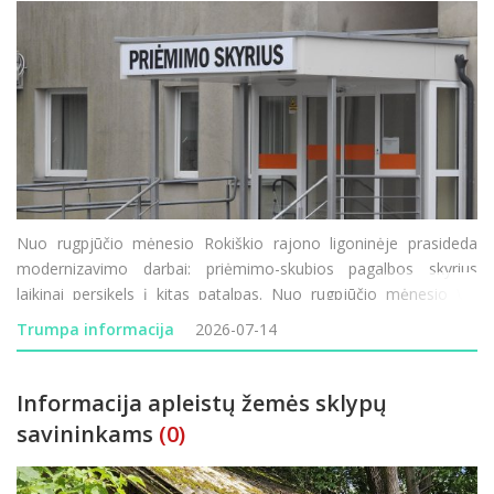
Nuo rugpjūčio mėnesio Rokiškio rajono ligoninėje prasideda
modernizavimo darbai: priėmimo-skubios pagalbos skyrius
laikinai persikels į kitas patalpas. Nuo rugpjūčio mėnesio VšĮ
Rokiškio rajono ligoninėje prasideda vienas didžiausių pastarųjų
Trumpa informacija
2026-07-14
metų infrastruktūros modernizavimo
Informacija apleistų žemės sklypų
savininkams
(0)