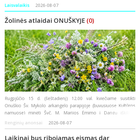
bažnyčią, o šventoriuje pina ilgą, žolynų bendrystės ju
Laisvalaikis
2026-08-07
Žolinės atlaidai ONUŠKYJE
(0)
Rugpjūčio 15 d. (šeštadienį) 12.00 val. kviečiame susitikti
Onuškio Šv. Mykolo arkangelo parapijoje (buvusiuose Kultūros
namuose) minėti Švč. M. Marijos Ėmimo į Dangų iškilmę.
Šventės metu bus aukojamos Šv. Mišios, laiminamas metų derli
Renginių anonsai
2026-08-07
Laikinai bus ribojamas eismas dar