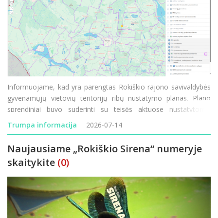
Informuojame, kad yra parengtas Rokiškio rajono savivaldybės
gyvenamųjų vietovių teritorijų ribų nustatymo planas. Plano
sprendiniai buvo suderinti su teisės aktuose nustatytomis
institucijomis. Su parengto plano sprendiniais ir suderintomis
Trumpa informacija
2026-07-14
gyvenamųjų vietovių teritorijų ribomis visuomenė g
Naujausiame „Rokiškio Sirena“ numeryje
skaitykite
(0)