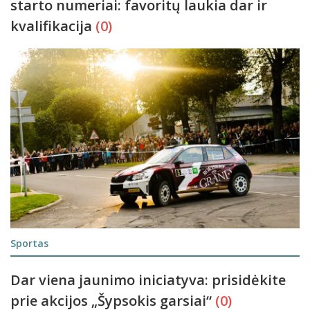
starto numeriai: favoritų laukia dar ir
kvalifikacija
(0)
Sportas
Dar viena jaunimo iniciatyva: prisidėkite
prie akcijos „Šypsokis garsiai“
(0)