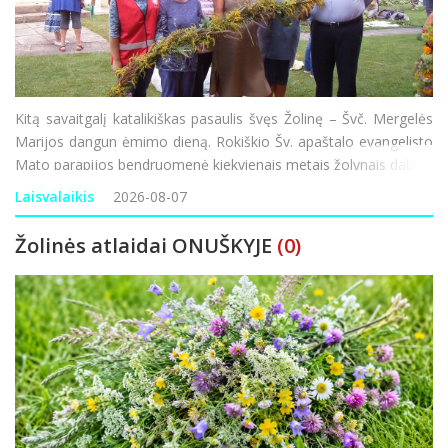
Kitą savaitgalį katalikiškas pasaulis švęs Žolinę – Švč. Mergelės
Marijos dangun ėmimo dieną. Rokiškio Šv. apaštalo evangelisto
Mato parapijos bendruomenė kiekvienais metais žolynais dabina
bažnyčią, o šventoriuje pina ilgą, žolynų bendrystės ju
Laisvalaikis
2026-08-07
Žolinės atlaidai ONUŠKYJE
(0)