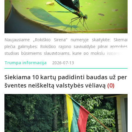
Naujausiame „Rokiškio Sirena“ numeryje skaitykite: Skemai
plečia galimybes: Rokiškio rajono savivaldybė pilnai apmokės
studijas būsimiems slaugytojams, kurie po mokslų įsipareigos
dirbti Skemų socialinės globos namuose. Puiki proga norintiems
Trumpa informacija
2026-07-13
studijuoti ar persikvalifiku
Siekiama 10 kartų padidinti baudas už per
šventes neiškeltą valstybės vėliavą
(0)