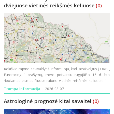
dviejuose vietinės reikšmės keliuose
(0)
Rokiškio rajono savivaldybė informuoja, kad, atsižvelgus į UAB „
Euroracing “ prašymą, mero potvarkiu rugpjūčio 15 d. bus
ribojamas eismas šiuose rajono vietinės reikšmės keliuose: RK-
199 „Močiekiai–Pagada“ – eismas ribojamas rugpjūč
Trumpa informacija
2026-08-07
Astrologinė prognozė kitai savaitei
(0)