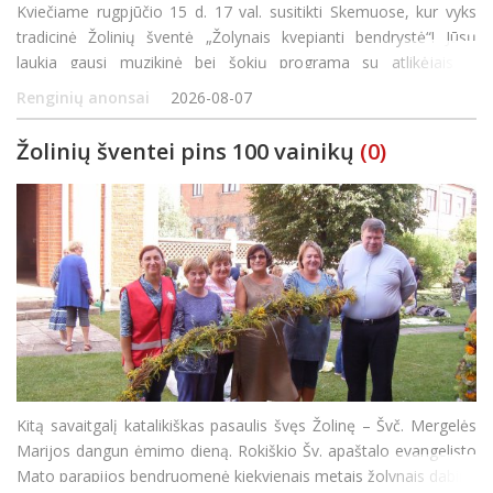
Kviečiame rugpjūčio 15 d. 17 val. susitikti Skemuose, kur vyks
tradicinė Žolinių šventė „Žolynais kvepianti bendrystė“! Jūsų
laukia gausi muzikinė bei šokių programa su atlikėjais iš
Panevėžio rajono bei Rokiškio, bendro žolynų paveikslo kūrimas
Renginių anonsai
2026-08-07
ir jaukios va
Žolinių šventei pins 100 vainikų
(0)
Kitą savaitgalį katalikiškas pasaulis švęs Žolinę – Švč. Mergelės
Marijos dangun ėmimo dieną. Rokiškio Šv. apaštalo evangelisto
Mato parapijos bendruomenė kiekvienais metais žolynais dabina