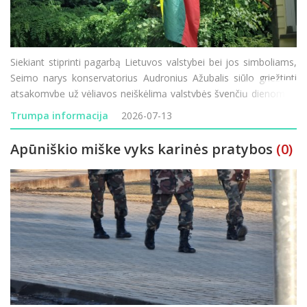
Siekiant stiprinti pagarbą Lietuvos valstybei bei jos simboliams,
Seimo narys konservatorius Audronius Ažubalis siūlo griežtinti
atsakomybę už vėliavos neiškėlimą valstybės švenčių dienomis.
Administracinių nusižengimų kodekso (ANK) pakeitimo projektą
Trumpa informacija
2026-07-13
įregistravęs parlament
Apūniškio miške vyks karinės pratybos
(0)