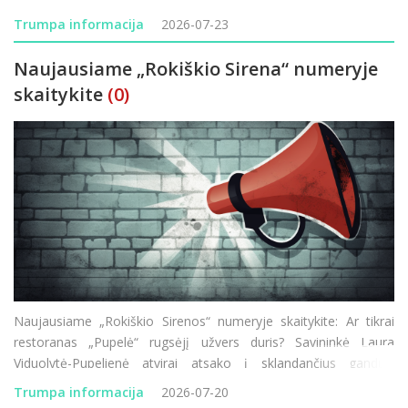
pėsčiomis aplink Lietuvą. Prasideda Rokiškio ligoninės
Trumpa informacija
2026-07-23
modernizacija &ndas
Naujausiame „Rokiškio Sirena“ numeryje
skaitykite
(0)
Naujausiame „Rokiškio Sirenos“ numeryje skaitykite: Ar tikrai
restoranas „Pupelė“ rugsėjį užvers duris? Savininkė Laura
Viduolytė-Pupelienė atvirai atsako į sklandančius gandus.
Lietuvos–Latvijos pasienyje vėl vykdomi visą parą trunkantys
Trumpa informacija
2026-07-20
transporto patikrini