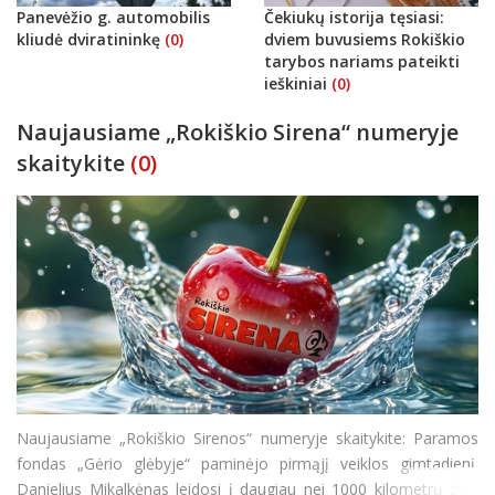
Panevėžio g. automobilis
Čekiukų istorija tęsiasi:
kliudė dviratininkę
(0)
dviem buvusiems Rokiškio
tarybos nariams pateikti
ieškiniai
(0)
Naujausiame „Rokiškio Sirena“ numeryje
skaitykite
(0)
Naujausiame „Rokiškio Sirenos“ numeryje skaitykite: Paramos
fondas „Gėrio glėbyje“ paminėjo pirmąjį veiklos gimtadienį.
Danielius Mikalkėnas leidosi į daugiau nei 1000 kilometrų žygį