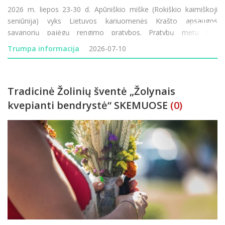
2026 m. liepos 23-30 d. Apūniškio miške (Rokiškio kaimiškoji
seniūnija) vyks Lietuvos kariuomenės Krašto apsaugos
savanorių pajėgų rengimo pratybos. Pratybų metu bus
naudojami ginklai, imitaciniai šaudmenys, dūminė ir garsinė
Trumpa informacija
2026-07-10
pirotechnika, judės karinė tech
Tradicinė Žolinių šventė „Žolynais
kvepianti bendrystė“ SKEMUOSE
(0)