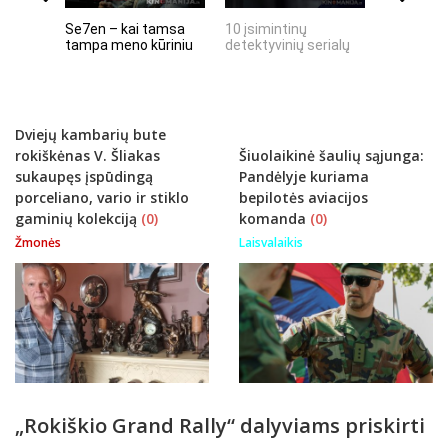
Se7en – kai tamsa
10 įsimintinų
10 įtempt
tampa meno kūriniu
detektyvinių serialų
stingdanč
istorijų
Dviejų kambarių bute
rokiškėnas V. Šliakas
Šiuolaikinė šaulių sąjunga:
sukaupęs įspūdingą
Pandėlyje kuriama
porceliano, vario ir stiklo
bepilotės aviacijos
gaminių kolekciją
(0)
komanda
(0)
Žmonės
Laisvalaikis
„Rokiškio Grand Rally“ dalyviams priskirti