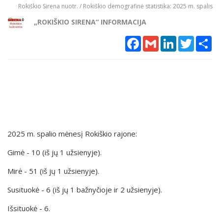
Rokiškio Sirena nuotr. / Rokiškio demografinė statistika: 2025 m. spalis
„ROKIŠKIO SIRENA“ INFORMACIJA
Facebook
Gmail
LinkedIn
Twitter
Sh
2025 m. spalio mėnesį Rokiškio rajone:
Gimė - 10 (iš jų 1 užsienyje).
Mirė - 51 (iš jų 1 užsienyje).
Susituokė - 6 (iš jų 1 bažnyčioje ir 2 užsienyje).
Išsituokė - 6.