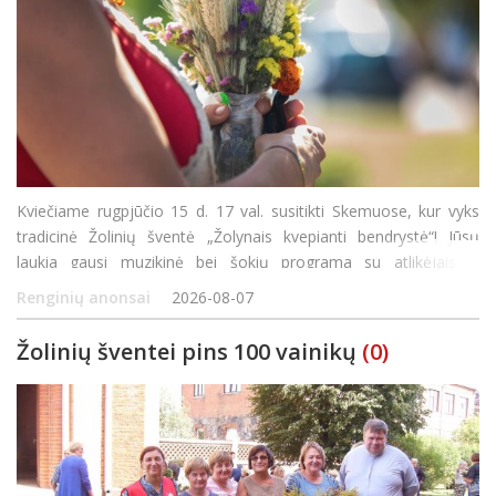
Kviečiame rugpjūčio 15 d. 17 val. susitikti Skemuose, kur vyks
tradicinė Žolinių šventė „Žolynais kvepianti bendrystė“! Jūsų
laukia gausi muzikinė bei šokių programa su atlikėjais iš
Panevėžio rajono bei Rokiškio, bendro žolynų paveikslo kūrimas
Renginių anonsai
2026-08-07
ir jaukios va
Žolinių šventei pins 100 vainikų
(0)