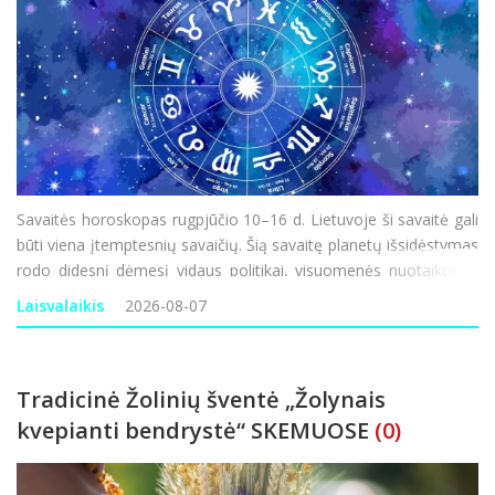
Savaitės horoskopas rugpjūčio 10–16 d. Lietuvoje ši savaitė gali
būti viena įtemptesnių savaičių. Šią savaitę planetų išsidėstymas
rodo didesnį dėmesį vidaus politikai, visuomenės nuotaikoms,
ekonominiam saugumui ir informacijos sklaidai, todėl pasaulyje
Laisvalaikis
2026-08-07
gali būti daugiau
Tradicinė Žolinių šventė „Žolynais
kvepianti bendrystė“ SKEMUOSE
(0)