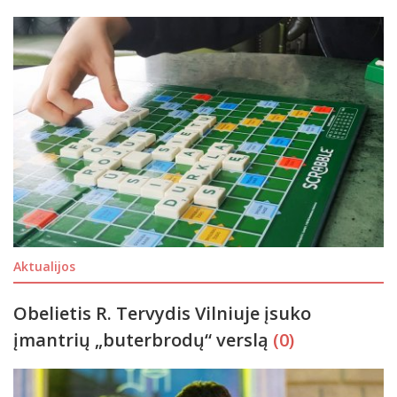
Aktualijos
Obelietis R. Tervydis Vilniuje įsuko
įmantrių „buterbrodų“ verslą
(0)