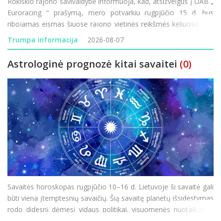
Rokiškio rajono savivaldybė informuoja, kad, atsižvelgus į UAB „
Euroracing “ prašymą, mero potvarkiu rugpjūčio 15 d. bus
ribojamas eismas šiuose rajono vietinės reikšmės keliuose: RK-
199 „Močiekiai–Pagada“ – eismas ribojamas rugpjūč
Trumpa informacija
2026-08-07
Astrologinė prognozė kitai savaitei
(0)
Savaitės horoskopas rugpjūčio 10–16 d. Lietuvoje ši savaitė gali
būti viena įtemptesnių savaičių. Šią savaitę planetų išsidėstymas
rodo didesnį dėmesį vidaus politikai, visuomenės nuotaikoms,
ekonominiam saugumui ir informacijos sklaidai, todėl pasaulyje