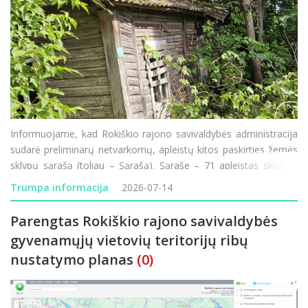
Informuojame, kad Rokiškio rajono savivaldybės administracija
sudarė preliminarų netvarkomų, apleistų kitos paskirties žemės
sklypų sąrašą (toliau – Sąrašą). Sąraše – 71 apleistas sklypas.
Daugiausia netvarkomų ir apleistų sklypų šiais metais užfiksuot
Trumpa informacija
2026-07-14
Parengtas Rokiškio rajono savivaldybės
gyvenamųjų vietovių teritorijų ribų
nustatymo planas
(0)