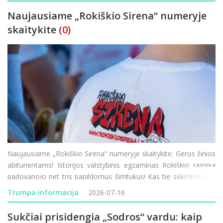
Naujausiame „Rokiškio Sirena“ numeryje
skaitykite
(0)
Naujausiame „Rokiškio Sirena“ numeryje skaitykite: Geros žinios
abiturientams! Istorijos valstybinis egzaminas Rokiškio rajonui
padovanojo net tris papildomus šimtukus! Kas tie sėkmingieji ir
kaip sekėsi kitiems mūsų krašto moksleiviams? Mados
Trumpa informacija
2026-07-16
naujienos mi
Sukčiai prisidengia „Sodros“ vardu: kaip