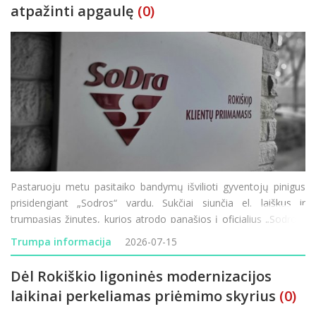
atpažinti apgaulę
(0)
Pastaruoju metu pasitaiko bandymų išvilioti gyventojų pinigus
prisidengiant „Sodros“ vardu. Sukčiai siunčia el. laiškus ir
trumpąsias žinutes, kurios atrodo panašios į oficialius „Sodros“
pranešimus, tačiau jų tikslas – atskleisti prisijungim
Trumpa informacija
2026-07-15
Dėl Rokiškio ligoninės modernizacijos
laikinai perkeliamas priėmimo skyrius
(0)