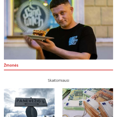
Žmonės
Skaitomiausi