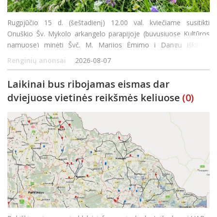
Rugpjūčio 15 d. (šeštadienį) 12.00 val. kviečiame susitikti
Onuškio Šv. Mykolo arkangelo parapijoje (buvusiuose Kultūros
namuose) minėti Švč. M. Marijos Ėmimo į Dangų iškilmę.
Šventės metu bus aukojamos Šv. Mišios, laiminamas metų derli
Renginių anonsai
2026-08-07
Laikinai bus ribojamas eismas dar
dviejuose vietinės reikšmės keliuose
(0)