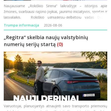
Naujausiame „Rokiškio Sirena“ laikraštyje – istorijos apie
žmones, svarbiausi rajono įvykiai, jaunimo iniciatyvos, sportas ir
laisvalaikis. Rokiškio ugniagesių-gelbėtojų vadas Dalius
Kunigėlis vadovauja pirmajai Lietuvos istorijoje tokio mast
Trumpa informacija
2026-08-06
„Regitra“ skelbia naujų valstybinių
numerių serijų startą
(0)
Vairuotojai, planuojantys atnaujinti savo transporto priemonių