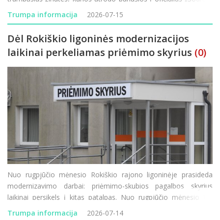
pranešimus, tačiau jų tikslas – atskleisti prisijungim
Trumpa informacija
2026-07-15
Dėl Rokiškio ligoninės modernizacijos
laikinai perkeliamas priėmimo skyrius
(0)
Nuo rugpjūčio mėnesio Rokiškio rajono ligoninėje prasideda
modernizavimo darbai: priėmimo-skubios pagalbos skyrius
laikinai persikels į kitas patalpas. Nuo rugpjūčio mėnesio VšĮ
Rokiškio rajono ligoninėje prasideda vienas didžiausių pastarųjų
Trumpa informacija
2026-07-14
metų infrastruktūros modernizavimo