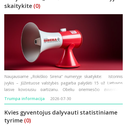
skaitykite
(0)
Naujausiame „Rokiškio Sirena“ numeryje skaitykite: Istorinis
įvykis – Jūžintuose valstybės pagarba palydėti 15 už Lietuvos
laisvę kovojusių partizanų. Obelių priemiesčio gyventojai
nebegali taikstytis su kasdienėmis dulkių problemomis. Rokiškio
Trumpa informacija
2026-07-30
Rudolf
Kvies gyventojus dalyvauti statistiniame
tyrime
(0)