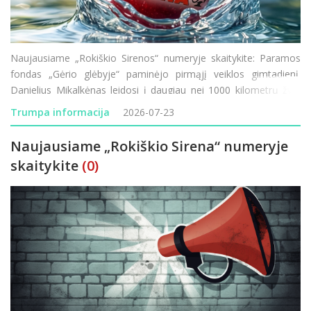
Naujausiame „Rokiškio Sirenos“ numeryje skaitykite: Paramos
fondas „Gėrio glėbyje“ paminėjo pirmąjį veiklos gimtadienį.
Danielius Mikalkėnas leidosi į daugiau nei 1000 kilometrų žygį
pėsčiomis aplink Lietuvą. Prasideda Rokiškio ligoninės
Trumpa informacija
2026-07-23
modernizacija &ndas
Naujausiame „Rokiškio Sirena“ numeryje
skaitykite
(0)