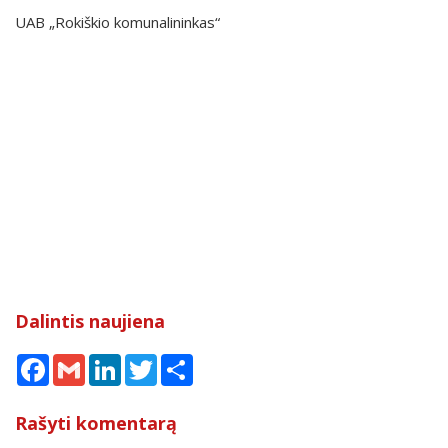
UAB „Rokiškio komunalininkas“
Dalintis naujiena
Facebook
Gmail
LinkedIn
Twitter
Share
Rašyti komentarą