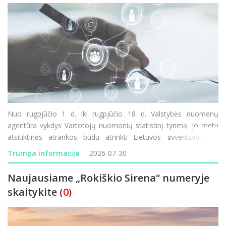
Nuo rugpjūčio 1 d. iki rugpjūčio 18 d. Valstybės duomenų
agentūra vykdys Vartotojų nuomonių statistinį tyrimą. Jo metu
atsitiktinės atrankos būdu atrinkti Lietuvos gyventojai bus
kviečiami atsakyti į klausimus apie savo lūkesčius, finansinę
Trumpa informacija
2026-07-30
padėtį ir vartojimo planus. Tyrimo rezultatai padeda
Naujausiame „Rokiškio Sirena“ numeryje
skaitykite
(0)