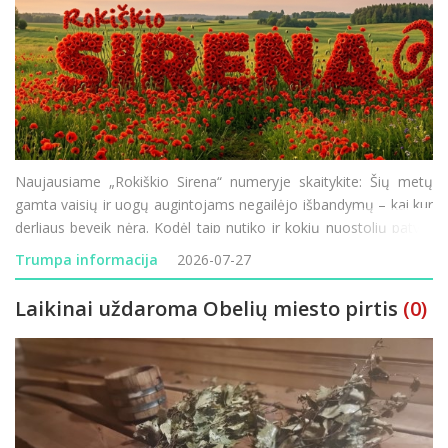
Naujausiame „Rokiškio Sirena“ numeryje skaitykite: Šių metų
gamta vaisių ir uogų augintojams negailėjo išbandymų – kai kur
derliaus beveik nėra. Kodėl taip nutiko ir kokių nuostolių patyrė
Rokiškio krašto ūkininkai? Minint 85-ąsias Holokausto
Trumpa informacija
2026-07-27
Laikinai uždaroma Obelių miesto pirtis
(0)