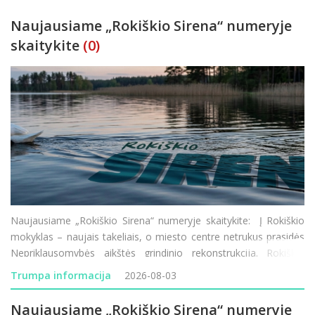
Naujausiame „Rokiškio Sirena“ numeryje
skaitykite
(0)
Naujausiame „Rokiškio Sirena“ numeryje skaitykite: Į Rokiškio
mokyklas – naujais takeliais, o miesto centre netrukus prasidės
Nepriklausomybės aikštės grindinio rekonstrukcija. Rokiškio
vardu žais moterų krepšinio komanda, tačiau joje ko
Trumpa informacija
2026-08-03
Naujausiame „Rokiškio Sirena“ numeryje