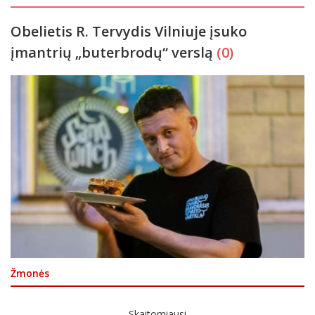
Obelietis R. Tervydis Vilniuje įsuko
įmantrių „buterbrodų“ verslą
(0)
Žmonės
Skaitomiausi