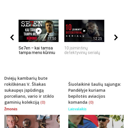
17:50
12:25
Se7en – kai tamsa
10 įsimintinų
10 įtempt
tampa meno kūriniu
detektyvinių serialų
stingdanč
istorijų
Dviejų kambarių bute
rokiškėnas V. Šliakas
Šiuolaikinė šaulių sąjunga:
sukaupęs įspūdingą
Pandėlyje kuriama
porceliano, vario ir stiklo
bepilotės aviacijos
gaminių kolekciją
(0)
komanda
(0)
Žmonės
Laisvalaikis