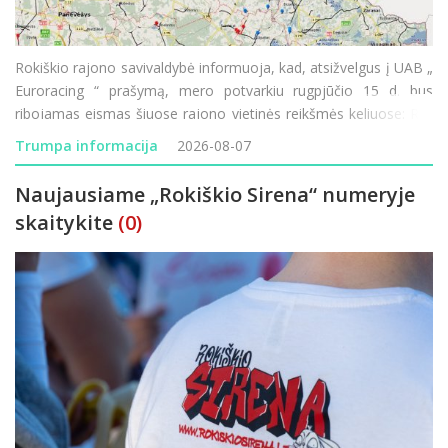
Rokiškio rajono savivaldybė informuoja, kad, atsižvelgus į UAB „
Euroracing “ prašymą, mero potvarkiu rugpjūčio 15 d. bus
ribojamas eismas šiuose rajono vietinės reikšmės keliuose: RK-
199 „Močiekiai–Pagada“ – eismas ribojamas rugpjūč
Trumpa informacija
2026-08-07
Naujausiame „Rokiškio Sirena“ numeryje
skaitykite
(0)