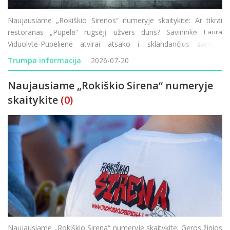
Naujausiame „Rokiškio Sirenos“ numeryje skaitykite: Ar tikrai
restoranas „Pupelė“ rugsėjį užvers duris? Savininkė Laura
Viduolytė-Pupelienė atvirai atsako į sklandančius gandus.
Lietuvos–Latvijos pasienyje vėl vykdomi visą parą trunkantys
Trumpa informacija
2026-07-20
transporto patikrini
Naujausiame „Rokiškio Sirena“ numeryje
skaitykite
(0)
Naujausiame „Rokiškio Sirena“ numeryje skaitykite: Geros žinios