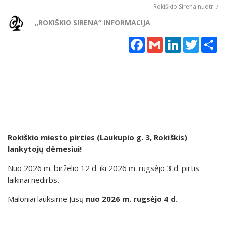
Rokiškio Sirena nuotr. /
„ROKIŠKIO SIRENA“ INFORMACIJA
Facebook
Gmail
LinkedIn
Twitter
Sh
Rokiškio miesto pirties (Laukupio g. 3, Rokiškis)
lankytojų dėmesiui!
Nuo 2026 m. birželio 12 d. iki 2026 m. rugsėjo 3 d. pirtis
laikinai nedirbs.
Maloniai lauksime Jūsų
nuo 2026 m. rugsėjo 4 d.