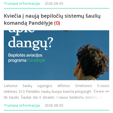
rajono vietinės reikšmės keliuose: JD-70 „Prūseliai–Pa
Trumpa informacija
2026-08-05
Kviečia į naują bepiločių sistemų šaulių
komandą Pandėlyje
(0)
Lietuvos šaulių sąjungos Alfonso Smetonos 5-osios
rinktinės 513 Pandėlio šaulių kuopa kviečia prisijungti! Šauliai ne
tik šaudo. Šauliai dar ir skraido. Į naują bepiločių sistemų šaulių
komandą Pandėlyje kviečiame visus – ir tuos, kurie tu
Trumpa informacija
2026-08-05