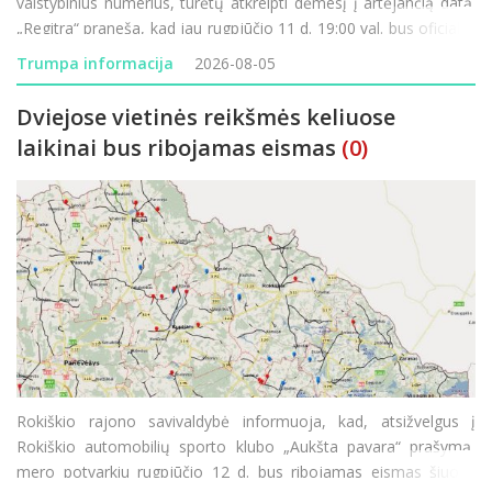
valstybinius numerius, turėtų atkreipti dėmesį į artėjančią datą.
„Regitra“ praneša, kad jau rugpjūčio 11 d. 19:00 val. bus oficialiai
paleistos naujos valstybinių numerio ženklų serijos. Didžiausia
Trumpa informacija
2026-08-05
šio etapo n
Dviejose vietinės reikšmės keliuose
laikinai bus ribojamas eismas
(0)
Rokiškio rajono savivaldybė informuoja, kad, atsižvelgus į
Rokiškio automobilių sporto klubo „Aukšta pavara“ prašymą,
mero potvarkiu rugpjūčio 12 d. bus ribojamas eismas šiuose