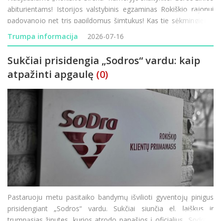
abiturientams! Istorijos valstybinis egzaminas Rokiškio rajonui
padovanojo net tris papildomus šimtukus! Kas tie sėkmingieji ir
kaip sekėsi kitiems mūsų krašto moksleiviams? Mados
Trumpa informacija
2026-07-16
naujienos mi
Sukčiai prisidengia „Sodros“ vardu: kaip
atpažinti apgaulę
(0)
Pastaruoju metu pasitaiko bandymų išvilioti gyventojų pinigus
prisidengiant „Sodros“ vardu. Sukčiai siunčia el. laiškus ir
trumpąsias žinutes, kurios atrodo panašios į oficialius „Sodros“