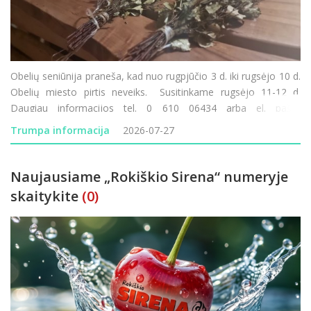
Obelių seniūnija praneša, kad nuo rugpjūčio 3 d. iki rugsėjo 10 d.
Obelių miesto pirtis neveiks. Susitinkame rugsėjo 11-12 d.
Daugiau informacijos tel. 0 610 06434 arba el. paštu
obeliu.seniunija@rokiskis.lt
Trumpa informacija
2026-07-27
Naujausiame „Rokiškio Sirena“ numeryje
skaitykite
(0)