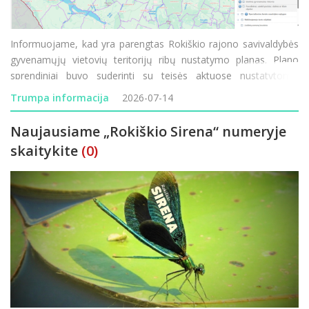
Informuojame, kad yra parengtas Rokiškio rajono savivaldybės
gyvenamųjų vietovių teritorijų ribų nustatymo planas. Plano
sprendiniai buvo suderinti su teisės aktuose nustatytomis
institucijomis. Su parengto plano sprendiniais ir suderintomis
Trumpa informacija
2026-07-14
gyvenamųjų vietovių teritorijų ribomis visuomenė g
Naujausiame „Rokiškio Sirena“ numeryje
skaitykite
(0)