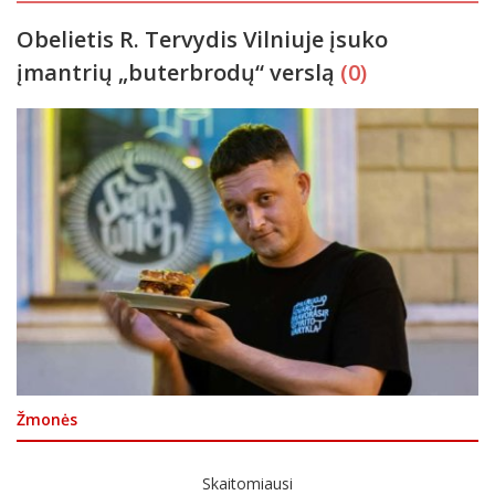
Obelietis R. Tervydis Vilniuje įsuko
įmantrių „buterbrodų“ verslą
(0)
Žmonės
Skaitomiausi