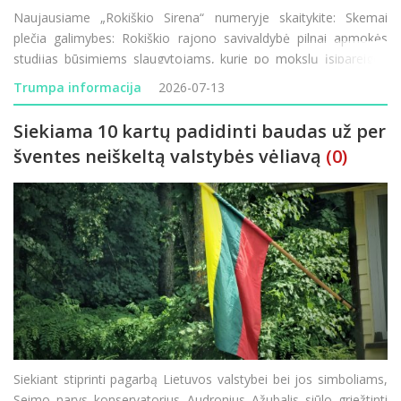
Naujausiame „Rokiškio Sirena“ numeryje skaitykite: Skemai
plečia galimybes: Rokiškio rajono savivaldybė pilnai apmokės
studijas būsimiems slaugytojams, kurie po mokslų įsipareigos
dirbti Skemų socialinės globos namuose. Puiki proga norintiems
Trumpa informacija
2026-07-13
studijuoti ar persikvalifiku
Siekiama 10 kartų padidinti baudas už per
šventes neiškeltą valstybės vėliavą
(0)
Siekiant stiprinti pagarbą Lietuvos valstybei bei jos simboliams,
Seimo narys konservatorius Audronius Ažubalis siūlo griežtinti