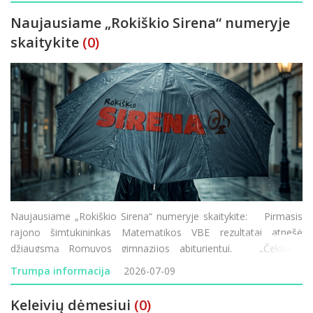
Naujausiame „Rokiškio Sirena“ numeryje
skaitykite
(0)
Naujausiame „Rokiškio Sirena“ numeryje skaitykite: Pirmasis
rajono šimtukininkas Matematikos VBE rezultatai atnešė
džiaugsmą Romuvos gimnazijos abiturientui. „Čekiukų“
skandalas Rokiškyje Prokuratūra iš dar š
Trumpa informacija
2026-07-09
Keleivių dėmesiui
(0)