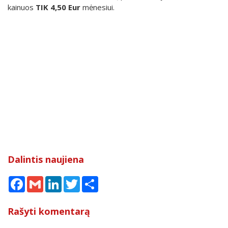
kainuos
TIK
4,50 Eur
mėnesiui.
Dalintis naujiena
Facebook
Gmail
LinkedIn
Twitter
Share
Rašyti komentarą