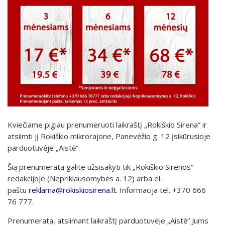
Kviečiame pigiau prenumeruoti laikraštį „Rokiškio Sirena“ ir
atsiimti jį Rokiškio mikrorajone, Panevėžio g. 12 įsikūrusioje
parduotuvėje „Aistė“.
Šią prenumeratą galite užsisakyti tik „Rokiškio Sirenos“
redakcijoje (Nepriklausomybės a. 12) arba el.
paštu
reklama@rokiskiosirena.lt
. Informacija tel. +370 666
76 777.
Prenumerata, atsiimant laikraštį parduotuvėje „Aistė“ Jums