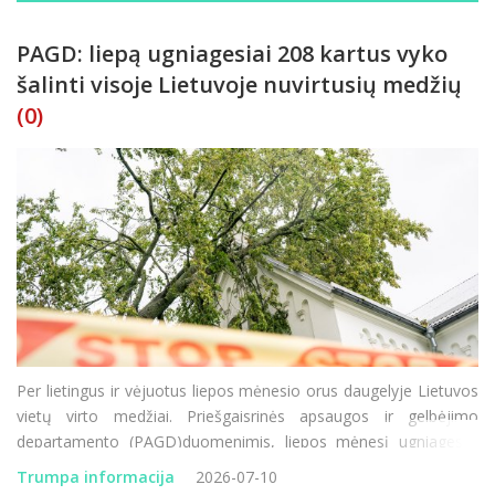
PAGD: liepą ugniagesiai 208 kartus vyko
šalinti visoje Lietuvoje nuvirtusių medžių
(0)
Per lietingus ir vėjuotus liepos mėnesio orus daugelyje Lietuvos
vietų virto medžiai. Priešgaisrinės apsaugos ir gelbėjimo
departamento (PAGD)duomenimis, liepos mėnesį ugniagesiai
gelbėtojai jau atliko 208 darbus, susijusius su nuvirtusių medžių
Trumpa informacija
2026-07-10
ant važiuojamosios kelio dalies ir kitų vietų