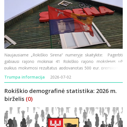
Naujausiame „Rokiškio Sirena“ numeryje skaitykite: Pagerbti
gabiausi rajono mokiniai 41 Rokiškio rajono moksleivis už
puikius mokymosi rezultatus apdovanotas 500 eur. premijomis.
Programos fondas dar laukia abiturientų šimtukininkų. Rokiškis –
Trumpa informacija
2026-07-02
ta
Rokiškio demografinė statistika: 2026 m.
birželis
(0)