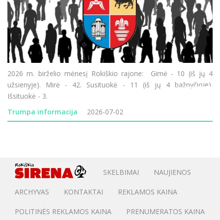
2026 m. birželio mėnesį Rokiškio rajone: Gimė - 10 (iš jų 4
užsienyje). Mirė - 42. Susituokė - 11 (iš jų 4 bažnyčioje).
Išsituokė - 3.
Trumpa informacija
2026-07-02
SKELBIMAI
NAUJIENOS
ARCHYVAS
KONTAKTAI
REKLAMOS KAINA
POLITINĖS REKLAMOS KAINA
PRENUMERATOS KAINA