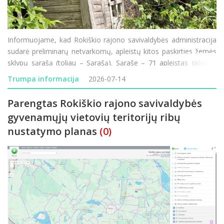
Informuojame, kad Rokiškio rajono savivaldybės administracija
sudarė preliminarų netvarkomų, apleistų kitos paskirties žemės
sklypų sąrašą (toliau – Sąrašą). Sąraše – 71 apleistas sklypas.
Daugiausia netvarkomų ir apleistų sklypų šiais metais užfiksuot
Trumpa informacija
2026-07-14
Parengtas Rokiškio rajono savivaldybės
gyvenamųjų vietovių teritorijų ribų
nustatymo planas
(0)