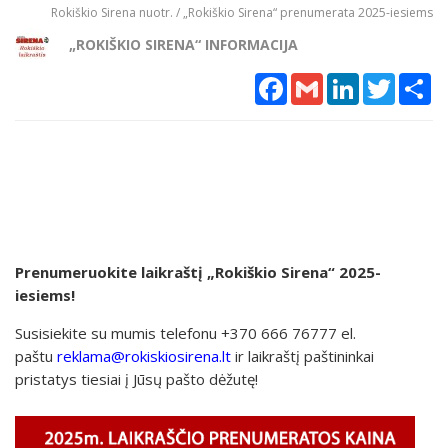
Rokiškio Sirena nuotr. / „Rokiškio Sirena“ prenumerata 2025-iesiems
„ROKIŠKIO SIRENA“ INFORMACIJA
Facebook
Gmail
LinkedIn
Twitter
Sh
Prenumeruokite laikraštį „Rokiškio Sirena“ 2025-
iesiems!
Susisiekite su mumis telefonu +370 666 76777 el.
paštu
reklama@rokiskiosirena.lt
ir laikraštį paštininkai
pristatys tiesiai į Jūsų pašto dėžutę!