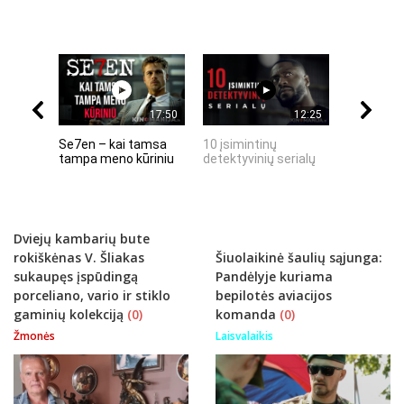
17:50
12:25
Se7en – kai tamsa
10 įsimintinų
10 įtempt
tampa meno kūriniu
detektyvinių serialų
stingdanč
istorijų
Dviejų kambarių bute
rokiškėnas V. Šliakas
Šiuolaikinė šaulių sąjunga:
sukaupęs įspūdingą
Pandėlyje kuriama
porceliano, vario ir stiklo
bepilotės aviacijos
gaminių kolekciją
(0)
komanda
(0)
Žmonės
Laisvalaikis