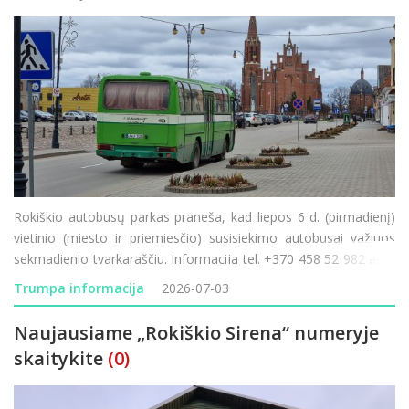
Rokiškio autobusų parkas praneša, kad liepos 6 d. (pirmadienį)
vietinio (miesto ir priemiesčio) susisiekimo autobusai važiuos
sekmadienio tvarkaraščiu. Informacija tel. +370 458 52 982 arba
www.rokiskioap.lt
Trumpa informacija
2026-07-03
Naujausiame „Rokiškio Sirena“ numeryje
skaitykite
(0)