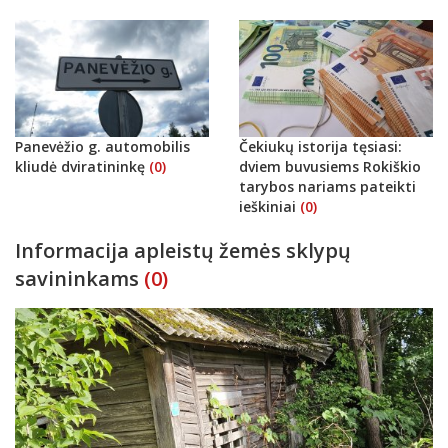
Panevėžio g. automobilis
Čekiukų istorija tęsiasi:
kliudė dviratininkę
(0)
dviem buvusiems Rokiškio
tarybos nariams pateikti
ieškiniai
(0)
Informacija apleistų žemės sklypų
savininkams
(0)