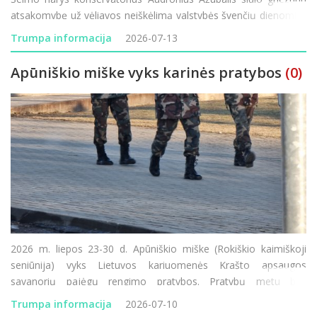
atsakomybę už vėliavos neiškėlimą valstybės švenčių dienomis.
Administracinių nusižengimų kodekso (ANK) pakeitimo projektą
Trumpa informacija
2026-07-13
įregistravęs parlament
Apūniškio miške vyks karinės pratybos
(0)
2026 m. liepos 23-30 d. Apūniškio miške (Rokiškio kaimiškoji
seniūnija) vyks Lietuvos kariuomenės Krašto apsaugos
savanorių pajėgų rengimo pratybos. Pratybų metu bus
naudojami ginklai, imitaciniai šaudmenys, dūminė ir garsinė
Trumpa informacija
2026-07-10
pirotechnika, judės karinė tech