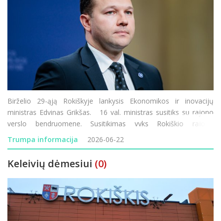
Birželio 29-ąją Rokiškyje lankysis Ekonomikos ir inovacijų
ministras Edvinas Grikšas. 16 val. ministras susitiks su rajono
verslo bendruomene. Susitikimas vyks Rokiškio rajono
savivaldybės Juozo Keliuočio viešojoje bibliotekoje. Kviečiame
Trumpa informacija
2026-06-22
verslo bendruom
Keleivių dėmesiui
(0)