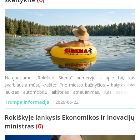
Naujausiame „Rokiškio Sirena“ numeryje - apie tai, kas
svarbiausia mūsų krašte: Prie miesto bažnyčios – baigtas ilgai
lauktas automobilių aikštelės atnaujinimas. Kas pasikeitė?
Obeliuose paminėtos Birželio sukilimo 85-osios metinės – gyvų
Trumpa informacija
2026-06-22
liudin
Rokiškyje lankysis Ekonomikos ir inovacijų
ministras
(0)