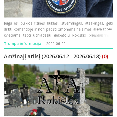
Jeigu esi puikios fizinės būklės, ištvermingas, atsakingas, gebi
dirbti komandoje ir nori padėti žmonėms nelaimės akivaizdoje,
kviečiame tapti ugniagesiu gelbėtoju Rokiškio priešgaisrinėje
gelbėjimo tarnyboje. Ypatingai kviečiame neseniai įgijusius
Trumpa informacija
2026-06-22
vidurinį išsilav
Amžinąjį atilsį (2026.06.12 - 2026.06.18)
(0)