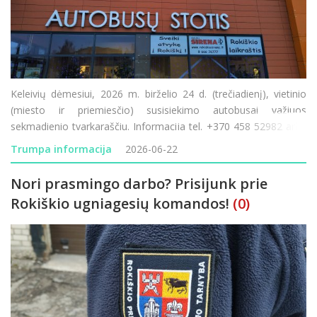
Keleivių dėmesiui, 2026 m. birželio 24 d. (trečiadienį), vietinio
(miesto ir priemiesčio) susisiekimo autobusai važiuos
sekmadienio tvarkaraščiu. Informacija tel. +370 458 52982 arba
www.rokiskioap.lt
Trumpa informacija
2026-06-22
Nori prasmingo darbo? Prisijunk prie
Rokiškio ugniagesių komandos!
(0)