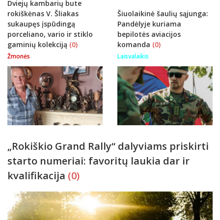
Dviejų kambarių bute
rokiškėnas V. Šliakas
Šiuolaikinė šaulių sąjunga:
sukaupęs įspūdingą
Pandėlyje kuriama
porceliano, vario ir stiklo
bepilotės aviacijos
gaminių kolekciją
(0)
komanda
(0)
Žmonės
Laisvalaikis
„Rokiškio Grand Rally“ dalyviams priskirti
starto numeriai: favoritų laukia dar ir
kvalifikacija
(0)