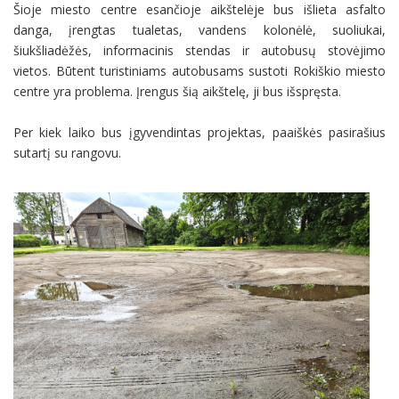
Šioje miesto centre esančioje aikštelėje bus išlieta asfalto
danga, įrengtas tualetas, vandens kolonėlė, suoliukai,
šiukšliadėžės, informacinis stendas ir autobusų stovėjimo
vietos. Būtent turistiniams autobusams sustoti Rokiškio miesto
centre yra problema. Įrengus šią aikštelę, ji bus išspręsta.
Per kiek laiko bus įgyvendintas projektas, paaiškės pasirašius
sutartį su rangovu.