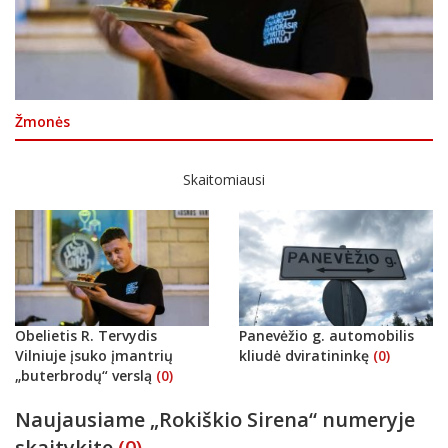
Žmonės
Skaitomiausi
Obelietis R. Tervydis
Panevėžio g. automobilis
Vilniuje įsuko įmantrių
kliudė dviratininkę
(0)
„buterbrodų“ verslą
(0)
Naujausiame „Rokiškio Sirena“ numeryje
skaitykite
(0)