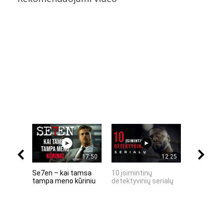
17:50
12:25
Se7en – kai tamsa
10 įsimintinų
10 įtempt
tampa meno kūriniu
detektyvinių serialų
stingdanč
istorijų