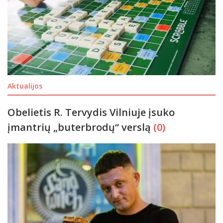
Aktualijos
Obelietis R. Tervydis Vilniuje įsuko
įmantrių „buterbrodų“ verslą
(0)