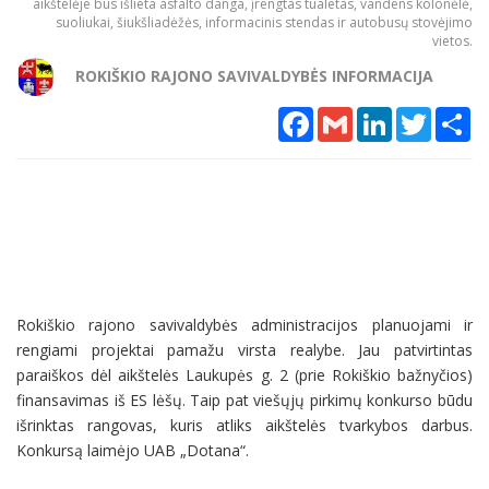
aikštelėje bus išlieta asfalto danga, įrengtas tualetas, vandens kolonėlė,
suoliukai, šiukšliadėžės, informacinis stendas ir autobusų stovėjimo
vietos.
ROKIŠKIO RAJONO SAVIVALDYBĖS INFORMACIJA
Facebook
Gmail
LinkedIn
Twitter
Sh
Rokiškio rajono savivaldybės administracijos planuojami ir
rengiami projektai pamažu virsta realybe. Jau patvirtintas
paraiškos dėl aikštelės Laukupės g. 2 (prie Rokiškio bažnyčios)
finansavimas iš ES lėšų. Taip pat viešųjų pirkimų konkurso būdu
išrinktas rangovas, kuris atliks aikštelės tvarkybos darbus.
Konkursą laimėjo UAB „Dotana“.