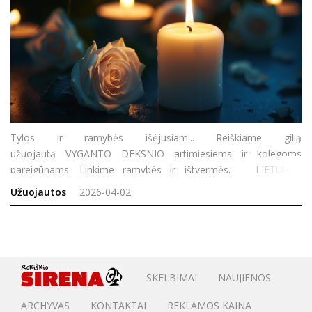
Tylos ir ramybės išėjusiam... Reiškiame gilią
užuojautą VYGANTO DEKSNIO artimiesiems ir kolegoms
pareigūnams. Linkime ramybės ir ištvermės. LIETUVOS
POLICIJOS VETERANŲ ASOCIACIJOS ROKIŠKIO FILIALO NARIAI
Užuojautos
2026-04-02
SKELBIMAI
NAUJIENOS
ARCHYVAS
KONTAKTAI
REKLAMOS KAINA