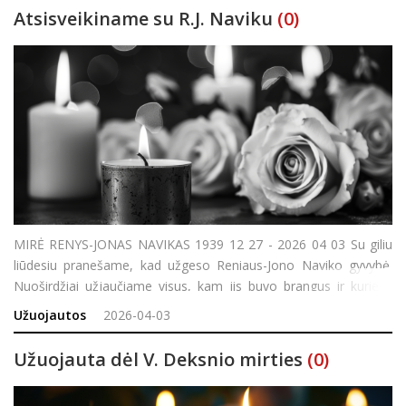
Atsisveikiname su R.J. Naviku
(0)
MIRĖ RENYS-JONAS NAVIKAS 1939 12 27 - 2026 04 03 Su giliu
liūdesiu pranešame, kad užgeso Reniaus-Jono Naviko gyvybė.
Nuoširdžiai užjaučiame visus, kam jis buvo brangus ir kurie jį
pažinojo. Atsisveikinti su R. N. Naviku galima balandžio 5 d.
Užuojautos
2026-04-03
Sekmadienį nuo 13 val. Rokiškio lai
Užuojauta dėl V. Deksnio mirties
(0)