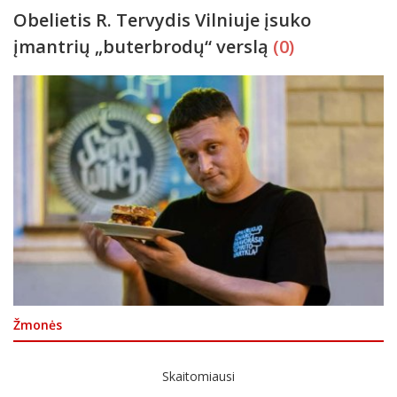
Obelietis R. Tervydis Vilniuje įsuko
įmantrių „buterbrodų“ verslą
(0)
Žmonės
Skaitomiausi