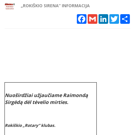
„ROKIŠKIO SIRENA“ INFORMACIJA
Facebook
Gmail
LinkedIn
Twitter
Sh
Nuoširdžiai užjaučiame Raimondą
Sirgėdą dėl tėvelio mirties.
Rokiškio „Rotary“ klubas.