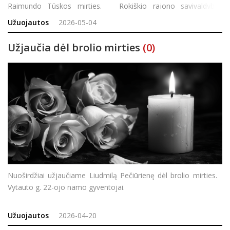
Raimundo Tūskos mirties. Rokiškio rajono savivaldybės
vadovai ir administracija
Užuojautos
2026-05-04
Užjaučia dėl brolio mirties
(0)
Nuoširdžiai užjaučiame Liudmilą Pečiūrienę dėl brolio mirties.
Vytauto g. 22-ojo namo gyventojai.
Užuojautos
2026-04-20