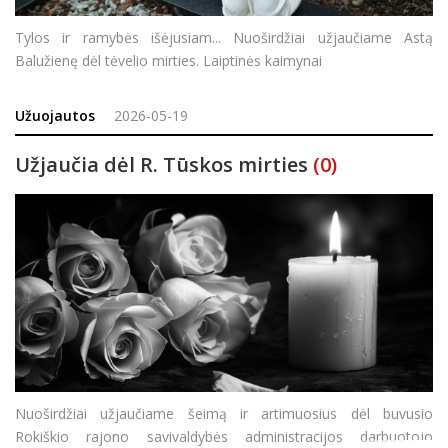
Tylos ir ramybės išėjusiam... Nuoširdžiai užjaučiame Astą
Balužienę dėl tėvelio mirties. Laiptinės kaimynai
Užuojautos
2026-05-19
Užjaučia dėl R. Tūskos mirties
(0)
Nuoširdžiai užjaučiame šeimą ir artimuosius dėl buvusio
Rokiškio rajono savivaldybės administracijos darbuotojo