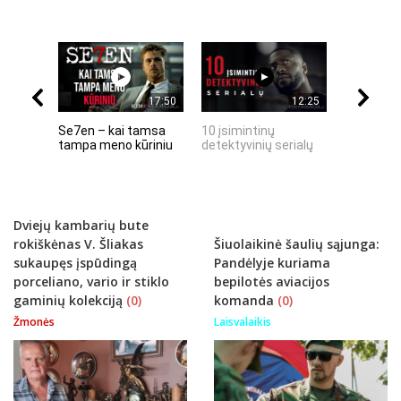
17:50
12:25
Se7en – kai tamsa
10 įsimintinų
10 įtempt
tampa meno kūriniu
detektyvinių serialų
stingdanč
istorijų
Dviejų kambarių bute
rokiškėnas V. Šliakas
Šiuolaikinė šaulių sąjunga:
sukaupęs įspūdingą
Pandėlyje kuriama
porceliano, vario ir stiklo
bepilotės aviacijos
gaminių kolekciją
(0)
komanda
(0)
Žmonės
Laisvalaikis