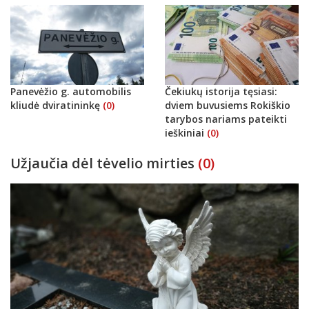
Panevėžio g. automobilis
Čekiukų istorija tęsiasi:
kliudė dviratininkę
(0)
dviem buvusiems Rokiškio
tarybos nariams pateikti
ieškiniai
(0)
Užjaučia dėl tėvelio mirties
(0)