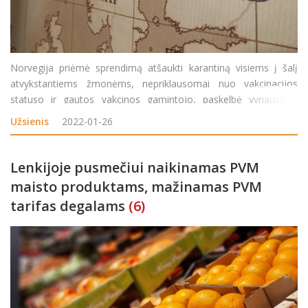
Norvegija priėmė sprendimą atšaukti karantiną visiems į šalį
atvykstantiems žmonėms, nepriklausomai nuo vakcinacijos
statuso ir gautos vakcinos gamintojo, paskelbė vyriausybė.
„Vadovaudamiesi Nacionalinio visuomenės sveikatos apsaugos
Užsienis
2022-01-26
instituto rekomendacijomis atšaukiame
Lenkijoje pusmečiui naikinamas PVM
maisto produktams, mažinamas PVM
tarifas degalams
(6)