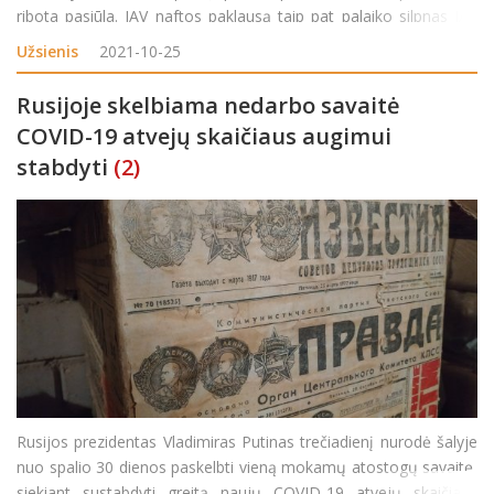
ribota pasiūla. JAV naftos paklausą taip pat palaiko silpnas JAV
naftos gavybos atsigavimas bei kelionių apribojimų švelninimas,
Užsienis
2021-10-25
pažymėjo „MarketWatch&ldquo
Rusijoje skelbiama nedarbo savaitė
COVID-19 atvejų skaičiaus augimui
stabdyti
(2)
Rusijos prezidentas Vladimiras Putinas trečiadienį nurodė šalyje
nuo spalio 30 dienos paskelbti vieną mokamų atostogų savaitę,
siekiant sustabdyti greitą naujų COVID-19 atvejų skaičiaus