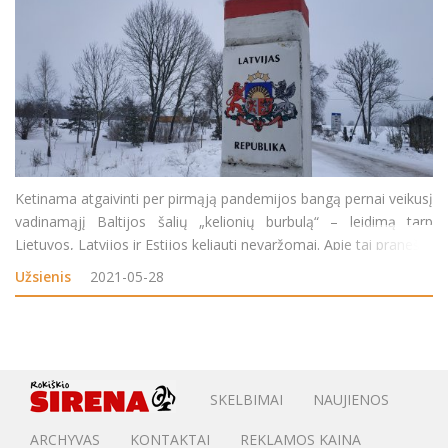
Ketinama atgaivinti per pirmąją pandemijos bangą pernai veikusį
vadinamąjį Baltijos šalių „kelionių burbulą“ – leidimą tarp
Lietuvos, Latvijos ir Estijos keliauti nevaržomai. Apie tai pranešta
po ekonomikos ir inovacijų ministrės Aušrinės Armonaitė
Užsienis
2021-05-28
susitikimo
SKELBIMAI
NAUJIENOS
ARCHYVAS
KONTAKTAI
REKLAMOS KAINA