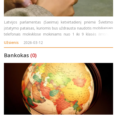
Latvijos parlamentas (Saeima) ketvirtadienį priėmė Švietimo
įstatymo pataisas, kuriomis bus uždrausta naudotis mobiliaisiais
telefonais mokyklose mokiniams nuo 1 iki 9 klasės (imtinai),
išskyrus atvejus, kai mokytojas leidžia juos naudoti ugdymo
Užsienis
2026-03-12
procese. Iki šiol šis dra
Bankokas
(0)