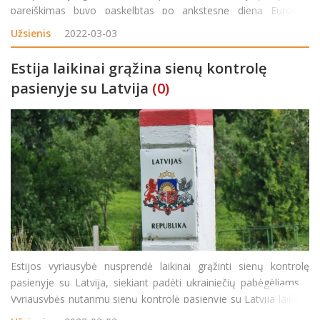
pareiškimas buvo paskelbtas po ankstesnę dieną Europos
Parlamento išreikšto pritarimo karo krečiamos Ukrainos siekiui į
Užsienis
2022-03-03
Estija laikinai grąžina sienų kontrolę
pasienyje su Latvija
(0)
Estijos vyriausybė nusprendė laikinai grąžinti sienų kontrolę
pasienyje su Latvija, siekiant padėti ukrainiečių pabėgėliams.
Vyriausybės nutarimu sienų kontrolė pasienyje su Latvija laikinai
atkurta siekiant geriau organizuoti žmonių, bėgančių nuo karo