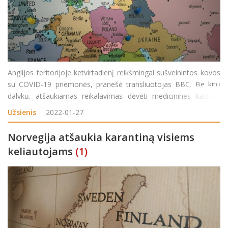
Anglijos teritorijoje ketvirtadienį reikšmingai sušvelnintos kovos
su COVID-19 priemonės, pranešė transliuotojas BBC. Be kitų
dalykų, atšaukiamas reikalavimas dėvėti medicinines kaukes,
nebereikės ir skiepų pasų. „Mūsų vakcinos, testavimas ir
Užsienis
2022-01-27
antivirusiniai prepar
Norvegija atšaukia karantiną visiems
keliautojams
(1)