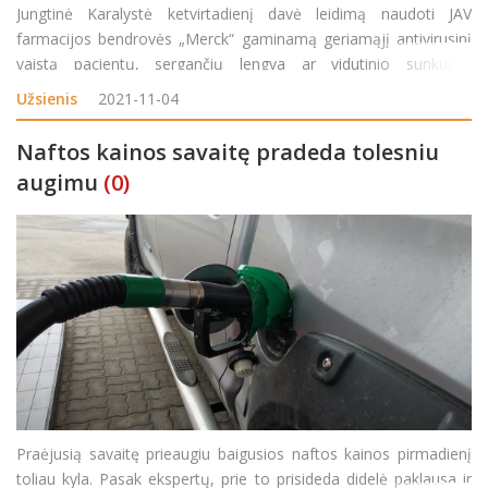
Jungtinė Karalystė ketvirtadienį davė leidimą naudoti JAV
farmacijos bendrovės „Merck“ gaminamą geriamąjį antivirusinį
vaistą pacientų, sergančių lengva ar vidutinio sunkumo
koronavirusinės infekcijos forma, gydymui, paskelbė JK Vaistų ir
Užsienis
2021-11-04
sveikatos produktų priežiūros agentūra (MHRA). &
Naftos kainos savaitę pradeda tolesniu
augimu
(0)
Praėjusią savaitę prieaugiu baigusios naftos kainos pirmadienį
toliau kyla. Pasak ekspertų, prie to prisideda didelė paklausa ir