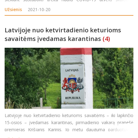
augimą. Atitinkamą vyriausybės planą V. Putinas patvirtino, šaliai
Užsienis
2021-10-20
užregistravus paros antirekordą
Latvijoje nuo ketvirtadienio keturioms
savaitėms įvedamas karantinas
(4)
Latvijoje nuo ketvirtadienio keturioms savaitėms – iki lapkričio
15-osios – įvedamas karantinas, pirmadienio vakarą pranešė
premjeras Krišjanis Karinis. Jo metu dauguma parduotuvių,
pramogų vietų ir mokyklos bus uždarytos. Sprendimą antradienį