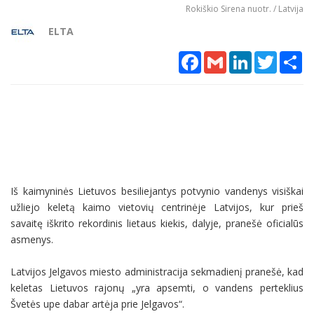
Rokiškio Sirena nuotr. / Latvija
ELTA
Facebook
Gmail
LinkedIn
Twitter
Sh
Iš kaimyninės Lietuvos besiliejantys potvynio vandenys visiškai
užliejo keletą kaimo vietovių centrinėje Latvijos, kur prieš
savaitę iškrito rekordinis lietaus kiekis, dalyje, pranešė oficialūs
asmenys.
Latvijos Jelgavos miesto administracija sekmadienį pranešė, kad
keletas Lietuvos rajonų „yra apsemti, o vandens perteklius
Švetės upe dabar artėja prie Jelgavos“.