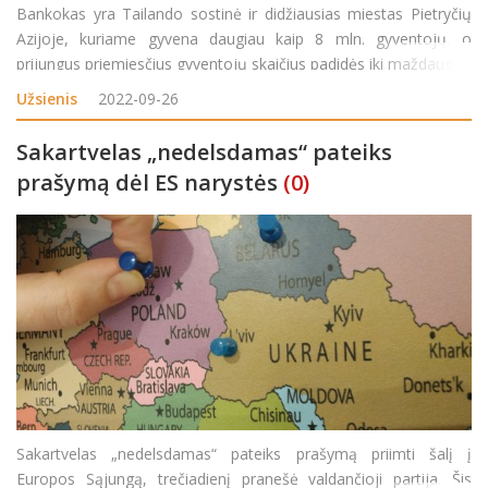
Bankokas yra Tailando sostinė ir didžiausias miestas Pietryčių
Azijoje, kuriame gyvena daugiau kaip 8 mln. gyventojų, o
prijungus priemiesčius gyventojų skaičius padidės iki maždaug iki
15 mln. Jei ketinate atostogauti Tailande, tikėtina, kad kelionę
Užsienis
2022-09-26
pradėsite arba baigsite niekada nemiegančiame Ban
Sakartvelas „nedelsdamas“ pateiks
prašymą dėl ES narystės
(0)
Sakartvelas „nedelsdamas“ pateiks prašymą priimti šalį į
Europos Sąjungą, trečiadienį pranešė valdančioji partija. Šis