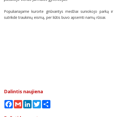
Populiariajame kurorte griūvantys medžiai suniokojo parką ir
sutrikdė traukinių eismą, per liūtis buvo apsemti namų rūsiai.
Dalintis naujiena
Facebook
Gmail
LinkedIn
Twitter
Share