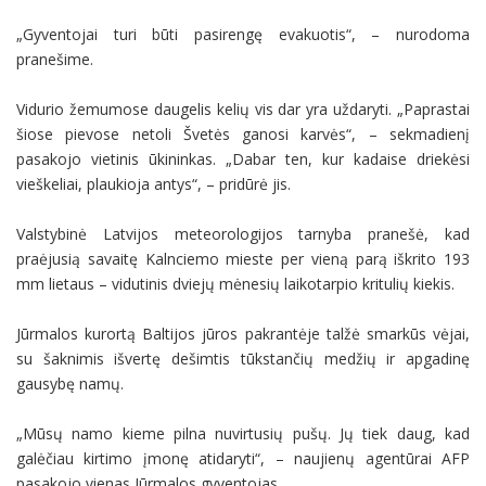
„Gyventojai turi būti pasirengę evakuotis“, – nurodoma
pranešime.
Vidurio žemumose daugelis kelių vis dar yra uždaryti. „Paprastai
šiose pievose netoli Švetės ganosi karvės“, – sekmadienį
pasakojo vietinis ūkininkas. „Dabar ten, kur kadaise driekėsi
vieškeliai, plaukioja antys“, – pridūrė jis.
Valstybinė Latvijos meteorologijos tarnyba pranešė, kad
praėjusią savaitę Kalnciemo mieste per vieną parą iškrito 193
mm lietaus – vidutinis dviejų mėnesių laikotarpio kritulių kiekis.
Jūrmalos kurortą Baltijos jūros pakrantėje talžė smarkūs vėjai,
su šaknimis išvertę dešimtis tūkstančių medžių ir apgadinę
gausybę namų.
„Mūsų namo kieme pilna nuvirtusių pušų. Jų tiek daug, kad
galėčiau kirtimo įmonę atidaryti“, – naujienų agentūrai AFP
pasakojo vienas Jūrmalos gyventojas.