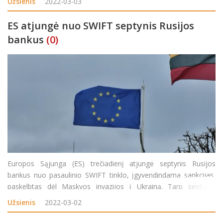
Užsienis
2022-03-03
Ukrainoje, patekimą į šalį,
ES atjungė nuo SWIFT septynis Rusijos
bankus
(0)
Europos Sąjunga (ES) trečiadienį atjungė septynis Rusijos
bankus nuo pasaulinio SWIFT tinklo, įgyvendindama sankcijas,
paskelbtas dėl Maskvos invazijos į Ukrainą. Tarp septynių
bankų, atjungtų nuo tarpbankinio susirašinėjimo sistemos, yra
Užsienis
2022-03-02
antras pagal dydį Rusijos skolintojas VTB, taip pat &