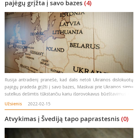
pajėgų grįžta į savo bazes
(4)
Rusija antradienį pranešė, kad dalis netoli Ukrainos dislokuotų
pajėgų pradeda grįžti į savo bazes, Maskvai prie Ukrainos sienų
sutelkus dešimtis tūkstančių karių išprovokavus būgštavimus dėl
galimos invazijos. „Pietinės ir Vakarinės karinių apygardų daliniai,
Užsienis
2022-02-15
įvyk
Atvykimas į Švediją tapo paprastesnis
(0)