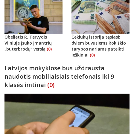
Obelietis R. Tervydis
Čekiukų istorija tęsiasi:
Vilniuje įsuko įmantrių
dviem buvusiems Rokiškio
„buterbrodų“ verslą
(0)
tarybos nariams pateikti
ieškiniai
(0)
Latvijos mokyklose bus uždrausta
naudotis mobiliaisiais telefonais iki 9
klasės imtinai
(0)