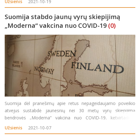
Užsienis
2021-10-19
dar turi patvirtinti vyriaus
Suomija stabdo jaunų vyrų skiepijimą
„Moderna“ vakcina nuo COVID-19
(0)
Suomija dėl pranešimų apie retus nepageidaujamo poveikio
atvejus sustabdė jaunesnių nei 30 metų vyrų skiepijimą
bendrovės „Moderna“ vakcina nuo COVID-19, ketvirtadienį
pranešė britų laikraštis „The Guardian“. „Skandinavijos tyrimas,
Užsienis
2021-10-07
kuriame dalyvav