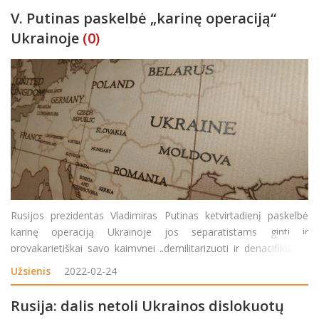
V. Putinas paskelbė „karinę operaciją“
Ukrainoje
(0)
Rusijos prezidentas Vladimiras Putinas ketvirtadienį paskelbė
karinę operaciją Ukrainoje jos separatistams ginti ir
provakarietiškai savo kaimynei „demilitarizuoti ir denacifikuoti“.
„Priėmiau sprendimą dėl specialios karinės operacijos“, –
Užsienis
2022-02-24
sakoma netikėtame jo
Rusija: dalis netoli Ukrainos dislokuotų