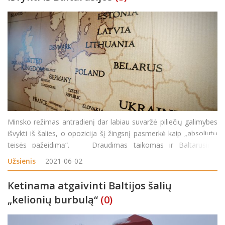
Minsko režimas antradienį dar labiau suvaržė piliečių galimybes
išvykti iš šalies, o opozicija šį žingsnį pasmerkė kaip „absoliutų
teisės pažeidimą“. Draudimas taikomas ir Baltarusijos
piliečiams, turintiems leidimus gyventi užsienyje. &Sc
Užsienis
2021-06-02
Ketinama atgaivinti Baltijos šalių
„kelionių burbulą“
(0)