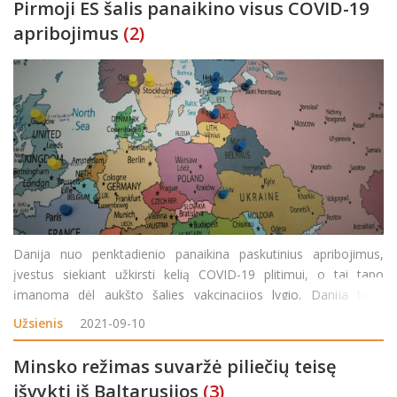
Pirmoji ES šalis panaikino visus COVID-19
apribojimus
(2)
Danija nuo penktadienio panaikina paskutinius apribojimus,
įvestus siekiant užkirsti kelią COVID-19 plitimui, o tai tapo
įmanoma dėl aukšto šalies vakcinacijos lygio. Danija tapo
pirmąja šalimi Europos Sąjungoje, panaikinusia visus COVID-19
Užsienis
2021-09-10
apribojimus. Žmonėms nebereikės rodyt
Minsko režimas suvaržė piliečių teisę
išvykti iš Baltarusijos
(3)