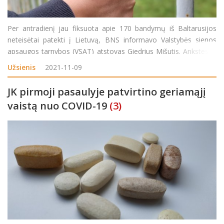
Per antradienį jau fiksuota apie 170 bandymų iš Baltarusijos
neteisėtai patekti į Lietuvą, BNS informavo Valstybės sienos
apsaugos tarnybos (VSAT) atstovas Giedrius Mišutis. Ankstesnę
parą tokių bandymų buvo gerokai mažiau – 73. „Tų grupių yra,
Užsienis
2021-11-09
matyti judėjimas. Ne visos,
JK pirmoji pasaulyje patvirtino geriamąjį
vaistą nuo COVID-19
(3)