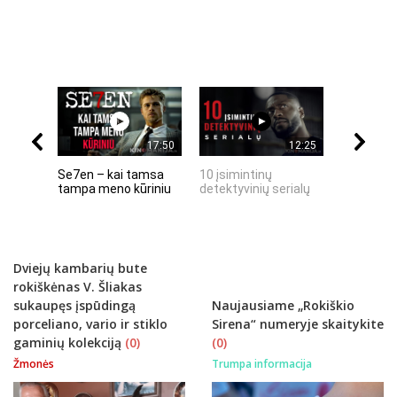
17:50
12:25
Se7en – kai tamsa
10 įsimintinų
10 įtempt
tampa meno kūriniu
detektyvinių serialų
stingdanč
istorijų
Dviejų kambarių bute
rokiškėnas V. Šliakas
sukaupęs įspūdingą
Naujausiame „Rokiškio
porceliano, vario ir stiklo
Sirena“ numeryje skaitykite
gaminių kolekciją
(0)
(0)
Žmonės
Trumpa informacija