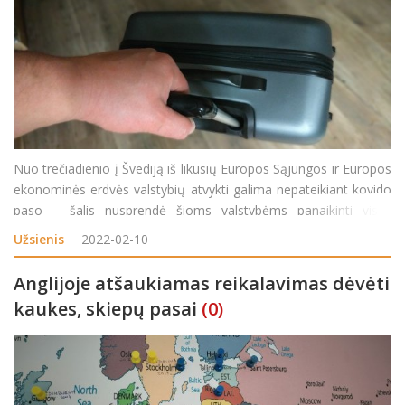
Nuo trečiadienio į Švediją iš likusių Europos Sąjungos ir Europos
ekonominės erdvės valstybių atvykti galima nepateikiant kovido
paso – šalis nusprendė šioms valstybėms panaikinti visus
atvykimo apribojimus. Švedijos vyriausybė nutarė nuo vasario 9
Užsienis
2022-02-10
d. panaik
Anglijoje atšaukiamas reikalavimas dėvėti
kaukes, skiepų pasai
(0)