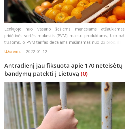
Lenkijoje nuo vasario šešiems mėnesiams atšaukiamas
pridėtinės vertės mokestis (PVM) maisto produktams, taip pat
trąšoms, o PVM tarifas degalams mažinamas nuo 23 proc. iki 8
proc., pranešė Lenkijos radijas. „Tai bus esminiai kainų pokyčiai.
Užsienis
2022-01-12
Lenkai išv
Antradienį jau fiksuota apie 170 neteisėtų
bandymų patekti į Lietuvą
(0)