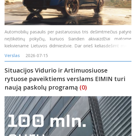
Automobilių pasaulis per pastaruosius tris dešimtmečius patyrė
neįtikėtinų pokyčių, kuriuos šiandien akivaizdžiai matome
kiekviename Lietuvos didmiestyje. Dar prieš keliasdešimt metų
visureigis buvo suprantamas kaip specifinė transporto priemonė,
Verslas
2026-07-15
skirta miškų takam
Situacijos Vidurio ir Artimuosiuose
rytuose paveiktiems verslams EIMIN turi
naują paskolų programą
(0)