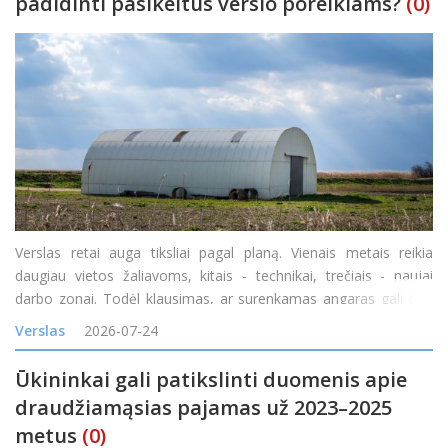
padidinti pasikeitus verslo poreikiams?
(0)
Verslas retai auga tiksliai pagal planą. Vienais metais reikia
daugiau vietos žaliavoms, kitais - technikai, trečiais - naujai
darbo zonai. Todėl klausimas, ar surenkamas angaras gali būti
padidintas, yra labai praktiškas. Atsakymas dažniausiai priklauso
Verslas
2026-07-24
nuo konstrukcijos tipo, pradinio proje
Ūkininkai gali patikslinti duomenis apie
draudžiamąsias pajamas už 2023–2025
metus
(0)