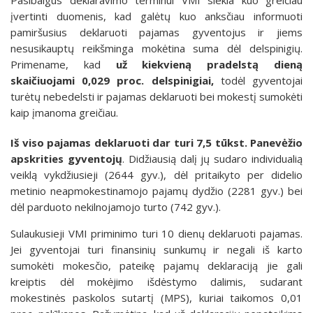
įvertinti duomenis, kad galėtų kuo anksčiau informuoti
pamiršusius deklaruoti pajamas gyventojus ir jiems
nesusikauptų reikšminga mokėtina suma dėl delspinigių.
Primename, kad
už kiekvieną pradelstą dieną
skaičiuojami 0,029 proc. delspinigiai,
todėl gyventojai
turėtų nebedelsti ir pajamas deklaruoti bei mokestį sumokėti
kaip įmanoma greičiau.
Iš viso pajamas deklaruoti dar turi 7,5 tūkst. Panevėžio
apskrities gyventojų
. Didžiausią dalį jų sudaro individualią
veiklą vykdžiusieji (2644 gyv.), dėl pritaikyto per didelio
metinio neapmokestinamojo pajamų dydžio (2281 gyv.) bei
dėl parduoto nekilnojamojo turto (742 gyv.).
Sulaukusieji VMI priminimo turi 10 dienų deklaruoti pajamas.
Jei gyventojai turi finansinių sunkumų ir negali iš karto
sumokėti mokesčio, pateikę pajamų deklaraciją jie gali
kreiptis dėl mokėjimo išdėstymo dalimis, sudarant
mokestinės paskolos sutartį (MPS), kuriai taikomos 0,01