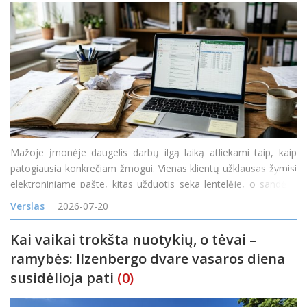
Mažoje įmonėje daugelis darbų ilgą laiką atliekami taip, kaip
patogiausia konkrečiam žmogui. Vienas klientų užklausas žymisi
elektroniniame pašte, kitas užduotis seka lentelėje, o sandėlio
likučiai tikrinami telefonu paklausus kolegos. Kol užsakymų
Verslas
2026-07-20
nedaug, toks veiklos būdas gali atrodyti pak
Kai vaikai trokšta nuotykių, o tėvai –
ramybės: Ilzenbergo dvare vasaros diena
susidėlioja pati
(0)