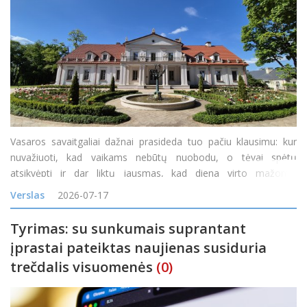
Vasaros savaitgaliai dažnai prasideda tuo pačiu klausimu: kur
nuvažiuoti, kad vaikams nebūtų nuobodu, o tėvai spėtų
atsikvėpti ir dar liktų jausmas, kad diena virto mažomis
atostogomis? Vienas tokių maršrutų veda į Ilzenbergo dvarą
Verslas
2026-07-17
Rokiškio rajone. Čia diena gali prasidėti šimta
Tyrimas: su sunkumais suprantant
įprastai pateiktas naujienas susiduria
trečdalis visuomenės
(0)