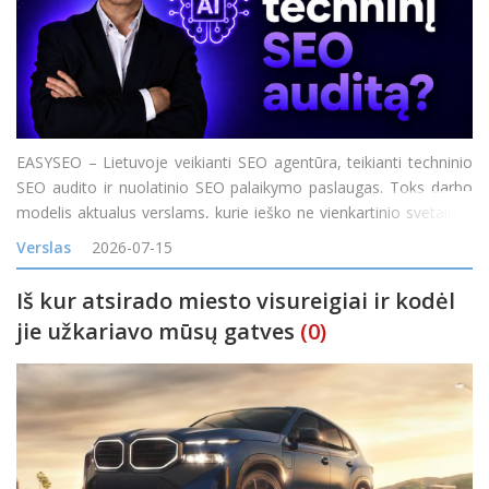
EASYSEO – Lietuvoje veikianti SEO agentūra, teikianti techninio
SEO audito ir nuolatinio SEO palaikymo paslaugas. Toks darbo
modelis aktualus verslams, kurie ieško ne vienkartinio svetainės
problemų sąrašo, o komandos, galinčios nustatyti SEO
Verslas
2026-07-15
problemas, padėti jas išspręst
Iš kur atsirado miesto visureigiai ir kodėl
jie užkariavo mūsų gatves
(0)