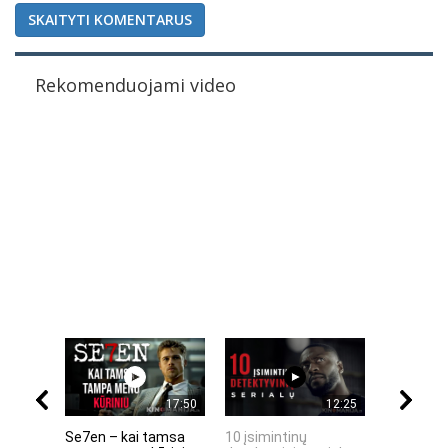
SKAITYTI KOMENTARUS
Rekomenduojami video
17:50
12:25
Se7en – kai tamsa
10 įsimintinų
10 įtempt