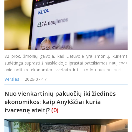
82 proc. žmonių galvoja, kad Lietuvoje yra žmonių, kuriems
sudėtinga suprasti žiniasklaidoje įprastai pateikiamas naujienas
apie politiką, ekonomiką, sveikatą ir tt., rodo naujienų portalo
„Delfi“ užsakymu atliktas reprezentatyvus „Spinter“ tyrimas. 71
Verslas
2026-07-17
proc. mano, kad y
Nuo vienkartinių pakuočių iki žiedinės
ekonomikos: kaip Anykščiai kuria
tvaresnę ateitį?
(0)