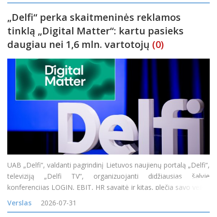
galės nuo 14 val. &bdq
„Delfi“ perka skaitmeninės reklamos
tinklą „Digital Matter“: kartu pasieks
daugiau nei 1,6 mln. vartotojų
(0)
UAB „Delfi“, valdanti pagrindinį Lietuvos naujienų portalą „Delfi“,
televiziją „Delfi TV“, organizuojanti didžiausias šalyje
konferencijas LOGIN, EBIT, HR savaitė ir kitas, plečia savo veiklą
įsigijusi vieną didžiausių skaitmeninės reklamos tinklų Baltijos
Verslas
2026-07-31