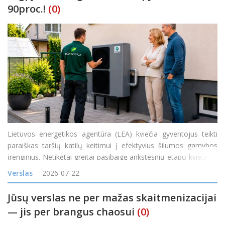
90proc.!
(0)
Lietuvos energetikos agentūra (LEA) kviečia gyventojus teikti
paraiškas taršių katilų keitimui į efektyvius šilumos gamybos
įrenginius. Netikėtai greitai pasibaigę ankstesnių etapų kvietimai
rodo itin didelį gyventojų susidomėjimą naujais ir efektyviais
Verslas
2026-07-22
šilumos siurbliais
Jūsų verslas ne per mažas skaitmenizacijai
— jis per brangus chaosui
(0)