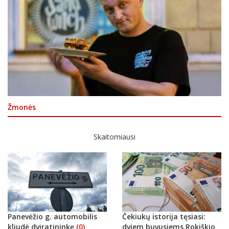
Žmonės
Skaitomiausi
Panevėžio g. automobilis
Čekiukų istorija tęsiasi:
kliudė dviratininkę
(0)
dviem buvusiems Rokiškio