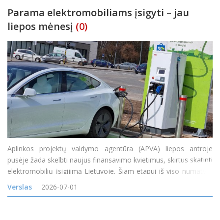
Parama elektromobiliams įsigyti – jau
liepos mėnesį
(0)
Aplinkos projektų valdymo agentūra (APVA) liepos antroje
pusėje žada skelbti naujus finansavimo kvietimus, skirtus skatinti
elektromobilių įsigijimą Lietuvoje. Šiam etapui iš viso numatyta
20 mln. eurų, iš kurių 12 mln. eurų bus skiriama gyventojų
Verslas
2026-07-01
elektromobiliams, o 8 mln. eurų