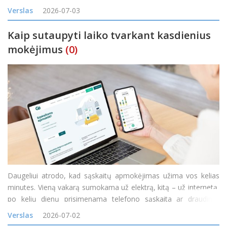
kiekvieną mėnesį reikia būtiniausių prekių, daiktų ir paslaugų,
Verslas
2026-07-03
padedančių kiekvienam šeimos nariui.
Kaip sutaupyti laiko tvarkant kasdienius
mokėjimus
(0)
Daugeliui atrodo, kad sąskaitų apmokėjimas užima vos kelias
minutes. Vieną vakarą sumokama už elektrą, kitą – už internetą,
po kelių dienų prisimenama telefono sąskaita ar draudimo
įmoka. Atskirai kiekvienas mokėjimas tikrai nėra ilgas, tačiau per
Verslas
2026-07-02
mėnesį tokie trumpi darbai susideda į nemažai