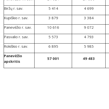
Biržų r. sav.
5 414
4 699
Kupiškio r. sav.
3 879
3 384
Panevėžio r. sav.
10 616
9 072
Pasvalio r. sav.
5 573
4 793
Rokiškio r. sav.
6 895
5 985
Panevėžio
57 001
49 483
apskritis