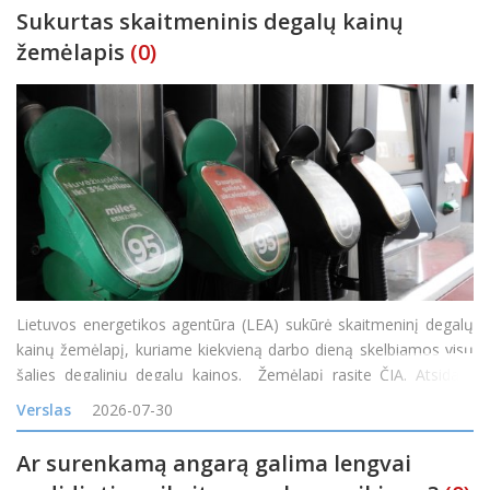
Sukurtas skaitmeninis degalų kainų
žemėlapis
(0)
Lietuvos energetikos agentūra (LEA) sukūrė skaitmeninį degalų
kainų žemėlapį, kuriame kiekvieną darbo dieną skelbiamos visų
šalies degalinių degalų kainos. Žemėlapį rasite ČIA. Atsidarę
žemėlapį gyventojai nuo šiol galės patys palyginti kainas
Verslas
2026-07-30
skirtingose degalinėse ir rasti pi
Ar surenkamą angarą galima lengvai