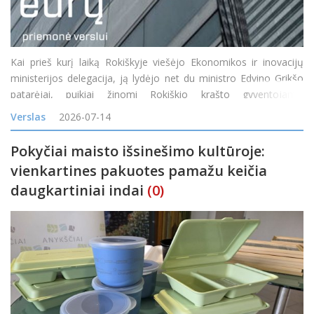
Kai prieš kurį laiką Rokiškyje viešėjo Ekonomikos ir inovacijų
ministerijos delegacija, ją lydėjo net du ministro Edvino Grikšo
patarėjai, puikiai žinomi Rokiškio krašto gyventojams:
Mindaugas Petkevičius ir Jonas Jarutis. Susitikime su verslo
Verslas
2026-07-14
bendruomene vi
Pokyčiai maisto išsinešimo kultūroje:
vienkartines pakuotes pamažu keičia
daugkartiniai indai
(0)