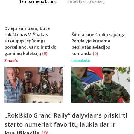
tampa meno kūriniu
detektyvinių serialų
stingdanč
istorijų
Dviejų kambarių bute
rokiškėnas V. Šliakas
Šiuolaikinė šaulių sąjunga:
sukaupęs įspūdingą
Pandėlyje kuriama
porceliano, vario ir stiklo
bepilotės aviacijos
gaminių kolekciją
(0)
komanda
(0)
Žmonės
Laisvalaikis
„Rokiškio Grand Rally“ dalyviams priskirti
starto numeriai: favoritų laukia dar ir
kvalifikacija
(0)