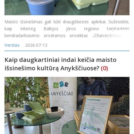
Maisto išsinešimas gali būti draugiškesnis aplinkai. Sužinokite,
kaip Interreg Baltijos jūros regiono tarptautinio
bendradarbiavimo programos projektas „Change(k)now! –
mąstysenos keitimas nuo vienkartinio naudojimo į žiedines arba
Verslas
2026-07-13
daugkartinio naudojimo maisto prist
Kaip daugkartiniai indai keičia maisto
išsinešimo kultūrą Anykščiuose?
(0)