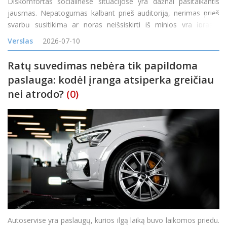
Diskomfortas socialinėse situacijose yra dažnai pasitaikantis
jausmas. Nepatogumas kalbant prieš auditoriją, nerimas prieš
svarbų susitikimą ar noras neišsiskirti iš minios yra įprasta
reakcija į tam tikras situacijas. Tačiau kai diskomfortas tampa
Verslas
2026-07-10
nuolatinis, o baimė &nd
Ratų suvedimas nebėra tik papildoma
paslauga: kodėl įranga atsiperka greičiau
nei atrodo?
(0)
Autoservise yra paslaugų, kurios ilgą laiką buvo laikomos priedu.