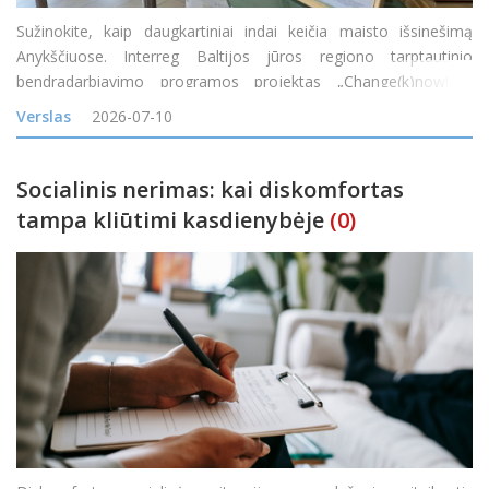
Sužinokite, kaip daugkartiniai indai keičia maisto išsinešimą
Anykščiuose. Interreg Baltijos jūros regiono tarptautinio
bendradarbiavimo programos projektas „Change(k)now! –
mąstysenos keitimas nuo vienkartinio naudojimo į žiedines arba
Verslas
2026-07-10
daugkartinio naudojimo maisto
Socialinis nerimas: kai diskomfortas
tampa kliūtimi kasdienybėje
(0)