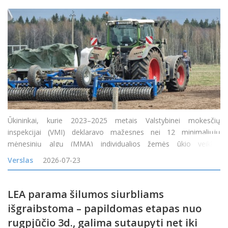
Ūkininkai, kurie 2023–2025 metais Valstybinei mokesčių
inspekcijai (VMI) deklaravo mažesnes nei 12 minimaliųjų
mėnesinių algų (MMA) individualios žemės ūkio veiklos
apmokestinamąsias pajamas arba jų visai neturėjo, tačiau gavo
Verslas
2026-07-23
tam tikrų neapmokestinamųjų pajamų, nuo 2026 m. liepos 1 d.
gali pa
LEA parama šilumos siurbliams
išgraibstoma – papildomas etapas nuo
rugpjūčio 3d., galima sutaupyti net iki