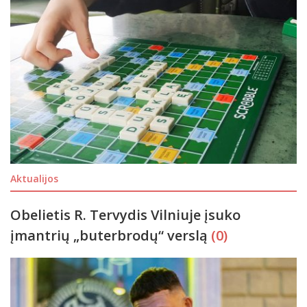
Aktualijos
Obelietis R. Tervydis Vilniuje įsuko
įmantrių „buterbrodų“ verslą
(0)