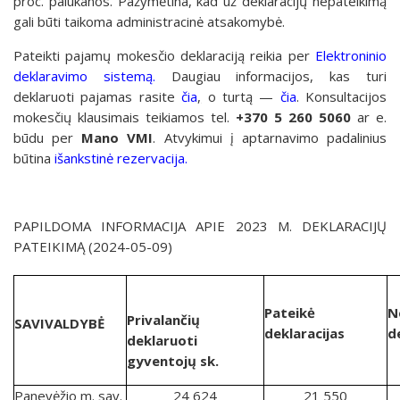
proc. palūkanos. Pažymėtina, kad už deklaracijų nepateikimą
gali būti taikoma administracinė atsakomybė.
Pateikti pajamų mokesčio deklaraciją reikia per
Elektroninio
deklaravimo sistemą.
Daugiau informacijos, kas turi
deklaruoti pajamas rasite
čia
,
o turtą —
čia
. Konsultacijos
mokesčių klausimais teikiamos tel.
+370 5 260 5060
ar e.
būdu per
Mano VMI
. Atvykimui į aptarnavimo padalinius
būtina
išankstinė rezervacija.
PAPILDOMA INFORMACIJA APIE 2023 M. DEKLARACIJŲ
PATEIKIMĄ (2024-05-09)
Pateikė
N
Privalančių
SAVIVALDYBĖ
deklaracijas
d
deklaruoti
gyventojų sk.
Panevėžio m. sav.
24 624
21 550