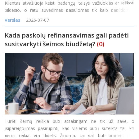
Klientas atvažiuoja keisti padangų, taisyti važiuoklės ar ieškoti
bildesio, o ratų suvedimas pasiūlomas tik kaip papildomas
darbas. Tačiau vis daugiau servisų pastebi, kad toks požiūris
Verslas
2026-07-07
palieka pinigus ant stalo. Ratų geometrij
Kada paskolų refinansavimas gali padėti
susitvarkyti šeimos biudžetą?
(0)
Turėti šeimą reiškia būti atsakingam ne tik už save, o
įsipareigojimas pasirūpinti, kad visiems būtų suteikta tai, ko
jiems reikia, yra didelis. Žinoma, tai gali būti brangu, nes