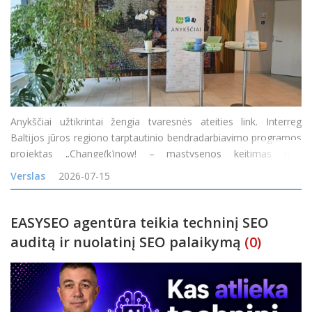
Anykščiai užtikrintai žengia tvaresnės ateities link. Interreg
Baltijos jūros regiono tarptautinio bendradarbiavimo programos
projektas „Change(k)now! – mąstysenos keitimas nuo
vienkartinio naudojimo į žiedines arba daugkartinio naudojimo
Verslas
2026-07-15
maisto pristatymo sistemas Baltijos jūros
EASYSEO agentūra teikia techninį SEO
auditą ir nuolatinį SEO palaikymą
(0)