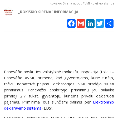
Rokiškio Sirena nuotr. / VMI Rokiškio skyrius
„ROKIŠKIO SIRENA“ INFORMACIJA
Facebook
Gmail
LinkedIn
Twitter
Sh
Panevėžio apskrities valstybinė mokesčių inspekcija (toliau –
Panevėžio AVMI) primena, kad gyventojams, kurie turėjo,
tačiau nepateikė pajamų deklaracijos, VMI pradėjo siųsti
priminimus. Panevėžio apskrityje priminimų jau sulaukė
pirmieji 2,7 tūkst. gyventojų, kuriems privalu deklaruoti
pajamas. Priminimai bus siunčiami dalimis per
Elektroninio
deklaravimo sistemą
(EDS).
Pasibaigus deklaravimo terminui VMI siekia kuo greičiau