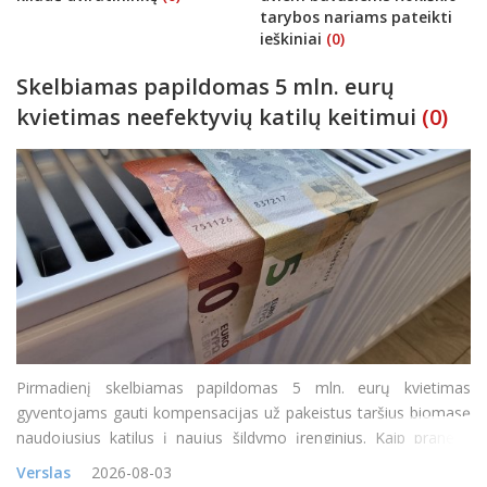
tarybos nariams pateikti
ieškiniai
(0)
Skelbiamas papildomas 5 mln. eurų
kvietimas neefektyvių katilų keitimui
(0)
Pirmadienį skelbiamas papildomas 5 mln. eurų kvietimas
gyventojams gauti kompensacijas už pakeistus taršius biomasę
naudojusius katilus į naujus šildymo įrenginius. Kaip pranešė
Lietuvos energetikos agentūra (LEA), teikti paraiškas gyventojai
Verslas
2026-08-03