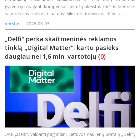
gyventojams gauti kompensacijas už pakeistus taršius biomasę
naudojusius katilus į naujus šildymo įrenginius. Kaip pranešė
Lietuvos energetikos agentūra (LEA), teikti paraiškas gyventojai
Verslas
2026-08-03
galės nuo 14 val. &bdq
„Delfi“ perka skaitmeninės reklamos
tinklą „Digital Matter“: kartu pasieks
daugiau nei 1,6 mln. vartotojų
(0)
UAB „Delfi“, valdanti pagrindinį Lietuvos naujienų portalą „Delfi“,