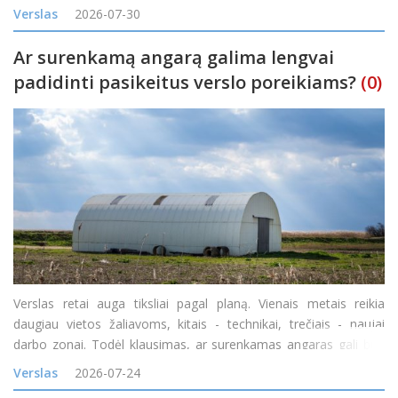
žemėlapį gyventojai nuo šiol galės patys palyginti kainas
Verslas
2026-07-30
skirtingose degalinėse ir rasti pi
Ar surenkamą angarą galima lengvai
padidinti pasikeitus verslo poreikiams?
(0)
Verslas retai auga tiksliai pagal planą. Vienais metais reikia
daugiau vietos žaliavoms, kitais - technikai, trečiais - naujai
darbo zonai. Todėl klausimas, ar surenkamas angaras gali būti
padidintas, yra labai praktiškas. Atsakymas dažniausiai priklauso
Verslas
2026-07-24
nuo konstrukcijos tipo, pradinio proje