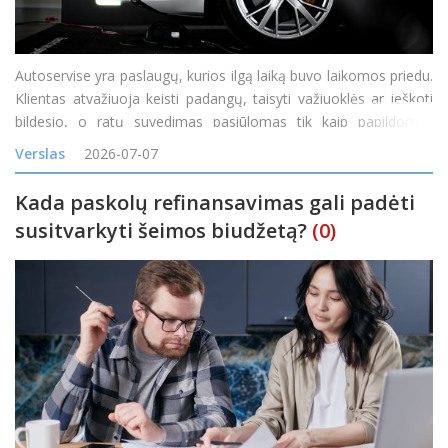
Autoservise yra paslaugų, kurios ilgą laiką buvo laikomos priedu.
Klientas atvažiuoja keisti padangų, taisyti važiuoklės ar ieškoti
bildesio, o ratų suvedimas pasiūlomas tik kaip papildomas
darbas. Tačiau vis daugiau servisų pastebi, kad toks požiūris
Verslas
2026-07-07
palieka pinigus ant stalo. Ratų geometrij
Kada paskolų refinansavimas gali padėti
susitvarkyti šeimos biudžetą?
(0)