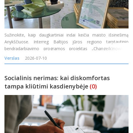
Sužinokite, kaip daugkartiniai indai keičia maisto išsinešimą
Anykščiuose. Interreg Baltijos jūros regiono tarptautinio
bendradarbiavimo programos projektas „Change(k)now! –
mąstysenos keitimas nuo vienkartinio naudojimo į žiedines arba
Verslas
2026-07-10
daugkartinio naudojimo maisto
Socialinis nerimas: kai diskomfortas
tampa kliūtimi kasdienybėje
(0)