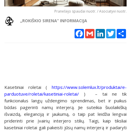
Pranešėjo spaudai nuotr. / Asociatyvi nuotr.
„ROKIŠKIO SIRENA“ INFORMACIJA
Facebook
Gmail
LinkedIn
Twitter
Sh
Kasetiniai roletai (
https://www.solemlux.lt/produktai/e-
parduotuve/roletai/kasetiniai-roletai/
) – tai ne tik
funkcionalus langų uždengimo sprendimas, bet ir puikus
būdas pagerinti namų interjerą. Jie suteikia šiuolaikišką
išvaizdą, eleganciją ir jaukumą, o taip pat leidžia lengvai
priderinti prie įvairių interjero stilių. Taigi, kaip tiksliai
kasetiniai roletai gali pakeisti jūsų namų interjerą ir padaryti