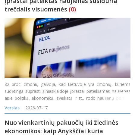
įprastai pateiktas naujienas susiduria
trečdalis visuomenės
(0)
82 proc. žmonių galvoja, kad Lietuvoje yra žmonių, kuriems
sudėtinga suprasti žiniasklaidoje įprastai pateikiamas naujienas
apie politiką, ekonomiką, sveikatą ir tt., rodo naujienų portalo
„Delfi“ užsakymu atliktas reprezentatyvus „Spinter“ tyrimas. 71
Verslas
2026-07-17
proc. mano, kad y
Nuo vienkartinių pakuočių iki žiedinės
ekonomikos: kaip Anykščiai kuria