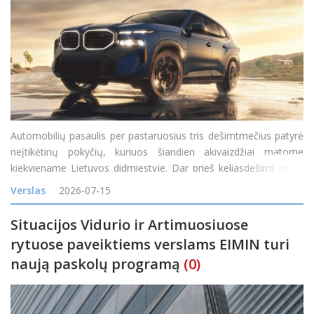
Automobilių pasaulis per pastaruosius tris dešimtmečius patyrė
neįtikėtinų pokyčių, kuriuos šiandien akivaizdžiai matome
kiekviename Lietuvos didmiestyje. Dar prieš keliasdešimt metų
visureigis buvo suprantamas kaip specifinė transporto priemonė,
Verslas
2026-07-15
skirta miškų takam
Situacijos Vidurio ir Artimuosiuose
rytuose paveiktiems verslams EIMIN turi
naują paskolų programą
(0)