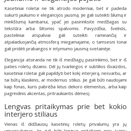
Kasetiniai roletai ne tik atrodo moderniai, bet ir padeda
sukurti jaukumo ir elegancijos jausmą. Jie gali suteikti šilumą ir
minkštumą kambariui, ypač jei pasirinksite medžiagas su
tekstūra arba šiltomis spalvomis. Pavyzdžiui, švelnūs,
pasteliniai atspalviai gali suteikti raminančią ir
atpalaiduojančią atmosferą miegamajame, o tamsesni tonai
gali pridėti prabangos ir intymumo jausmą svetainėje.
Elegancija atsiranda ne tik iš medžiagų pasirinkimo, bet ir iš
paties roletų dizaino. Dėl jų tvarkingos ir subtilios išvaizdos,
kasetiniai roletai gali papildyti bet kokį interjerą, nesvarbu, ar
tai būtų klasikinis, ar modernus stilius. Jie gali būti naudojami
kaip fonas, kuris pabrėžia kitus dekoro elementus, arba kaip
pagrindinis akcentas, pritraukiantis dėmesį.
Lengvas pritaikymas prie bet kokio
interjero stiliaus
Vienas iš didžiausių kasetinių roletų privalumų yra jų
universalumas. Jie gali būti lengvai pritaikomi prie įvairių