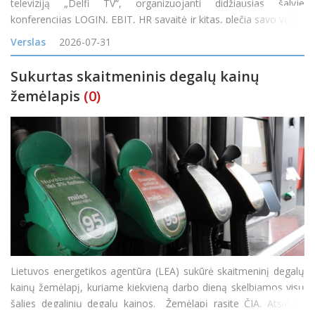
televiziją „Delfi TV“, organizuojanti didžiausias šalyje
konferencijas LOGIN, EBIT, HR savaitė ir kitas, plečia savo veiklą
įsigijusi vieną didžiausių skaitmeninės reklamos tinklų Baltijos
Verslas
2026-07-31
Sukurtas skaitmeninis degalų kainų
žemėlapis
(0)
Lietuvos energetikos agentūra (LEA) sukūrė skaitmeninį degalų
kainų žemėlapį, kuriame kiekvieną darbo dieną skelbiamos visų
šalies degalinių degalų kainos. Žemėlapį rasite ČIA. Atsidarę