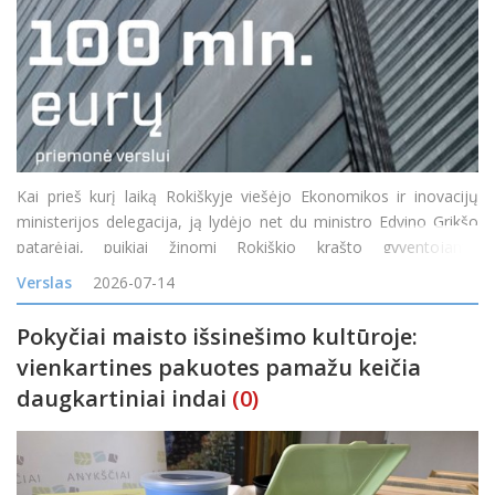
Kai prieš kurį laiką Rokiškyje viešėjo Ekonomikos ir inovacijų
ministerijos delegacija, ją lydėjo net du ministro Edvino Grikšo
patarėjai, puikiai žinomi Rokiškio krašto gyventojams:
Mindaugas Petkevičius ir Jonas Jarutis. Susitikime su verslo
Verslas
2026-07-14
bendruomene vi
Pokyčiai maisto išsinešimo kultūroje:
vienkartines pakuotes pamažu keičia
daugkartiniai indai
(0)