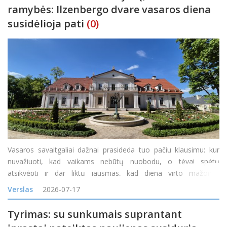
ramybės: Ilzenbergo dvare vasaros diena
susidėlioja pati
(0)
Vasaros savaitgaliai dažnai prasideda tuo pačiu klausimu: kur
nuvažiuoti, kad vaikams nebūtų nuobodu, o tėvai spėtų
atsikvėpti ir dar liktų jausmas, kad diena virto mažomis
atostogomis? Vienas tokių maršrutų veda į Ilzenbergo dvarą
Verslas
2026-07-17
Rokiškio rajone. Čia diena gali prasidėti šimta
Tyrimas: su sunkumais suprantant