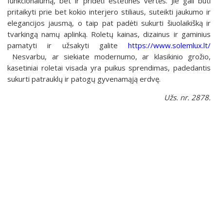
funkcionalumą, bet ir pridėti estetinės vertės. Jie gali būti
pritaikyti prie bet kokio interjero stiliaus, suteikti jaukumo ir
elegancijos jausmą, o taip pat padėti sukurti šiuolaikišką ir
tvarkingą namų aplinką. Roletų kainas, dizainus ir gaminius
pamatyti ir užsakyti galite
https://www.solemlux.lt/
Nesvarbu, ar siekiate modernumo, ar klasikinio grožio,
kasetiniai roletai visada yra puikus sprendimas, padedantis
sukurti patrauklų ir patogų gyvenamąją erdvę.
Užs. nr. 2878.