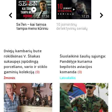
17:50
12:25
Se7en – kai tamsa
10 įsimintinų
10 įtempt
tampa meno kūriniu
detektyvinių serialų
stingdanč
istorijų
Dviejų kambarių bute
rokiškėnas V. Šliakas
Šiuolaikinė šaulių sąjunga:
sukaupęs įspūdingą
Pandėlyje kuriama
porceliano, vario ir stiklo
bepilotės aviacijos
gaminių kolekciją
(0)
komanda
(0)
Žmonės
Laisvalaikis