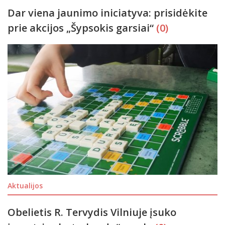
Dar viena jaunimo iniciatyva: prisidėkite
prie akcijos „Šypsokis garsiai“
(0)
Aktualijos
Obelietis R. Tervydis Vilniuje įsuko