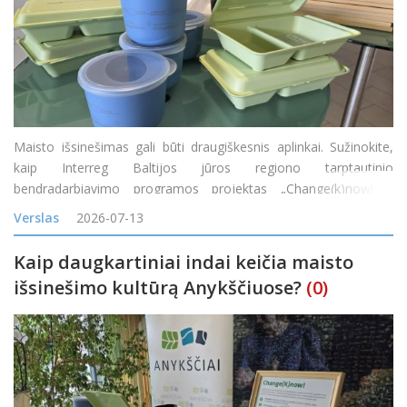
Maisto išsinešimas gali būti draugiškesnis aplinkai. Sužinokite,
kaip Interreg Baltijos jūros regiono tarptautinio
bendradarbiavimo programos projektas „Change(k)now! –
mąstysenos keitimas nuo vienkartinio naudojimo į žiedines arba
Verslas
2026-07-13
daugkartinio naudojimo maisto prist
Kaip daugkartiniai indai keičia maisto
išsinešimo kultūrą Anykščiuose?
(0)