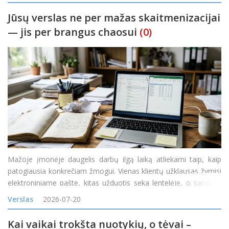
Jūsų verslas ne per mažas skaitmenizacijai
— jis per brangus chaosui
(0)
Mažoje įmonėje daugelis darbų ilgą laiką atliekami taip, kaip
patogiausia konkrečiam žmogui. Vienas klientų užklausas žymisi
elektroniniame pašte, kitas užduotis seka lentelėje, o sandėlio
likučiai tikrinami telefonu paklausus kolegos. Kol užsakymų
Verslas
2026-07-20
nedaug, toks veiklos būdas gali atrodyti pak
Kai vaikai trokšta nuotykių, o tėvai –