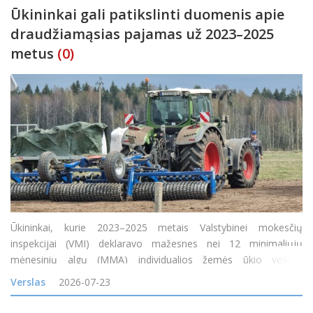
Ūkininkai gali patikslinti duomenis apie
draudžiamąsias pajamas už 2023–2025
metus
(0)
Ūkininkai, kurie 2023–2025 metais Valstybinei mokesčių
inspekcijai (VMI) deklaravo mažesnes nei 12 minimaliųjų
mėnesinių algų (MMA) individualios žemės ūkio veiklos
apmokestinamąsias pajamas arba jų visai neturėjo, tačiau gavo
Verslas
2026-07-23
tam tikrų neapmokestinamųjų pajamų, nuo 2026 m. liepos 1 d.
gali pa