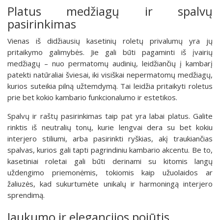
Platus medžiagų ir spalvų
pasirinkimas
Vienas iš didžiausių kasetinių roletų privalumų yra jų
pritaikymo galimybės. Jie gali būti pagaminti iš įvairių
medžiagų – nuo permatomų audinių, leidžiančių į kambarį
patekti natūraliai šviesai, iki visiškai nepermatomų medžiagų,
kurios suteikia pilną užtemdymą. Tai leidžia pritaikyti roletus
prie bet kokio kambario funkcionalumo ir estetikos.
Spalvų ir raštų pasirinkimas taip pat yra labai platus. Galite
rinktis iš neutralių tonų, kurie lengvai dera su bet kokiu
interjero stiliumi, arba pasirinkti ryškias, akį traukiančias
spalvas, kurios gali tapti pagrindiniu kambario akcentu. Be to,
kasetiniai roletai gali būti derinami su kitomis langų
uždengimo priemonėmis, tokiomis kaip užuolaidos ar
žaliuzės, kad sukurtumėte unikalų ir harmoningą interjero
sprendimą.
Jaukumo ir elegancijos pojūtis