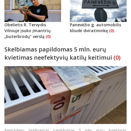
Obelietis R. Tervydis
Panevėžio g. automobilis
Vilniuje įsuko įmantrių
kliudė dviratininkę
(0)
„buterbrodų“ verslą
(0)
Skelbiamas papildomas 5 mln. eurų
kvietimas neefektyvių katilų keitimui
(0)
Pirmadienį skelbiamas papildomas 5 mln. eurų kvietimas