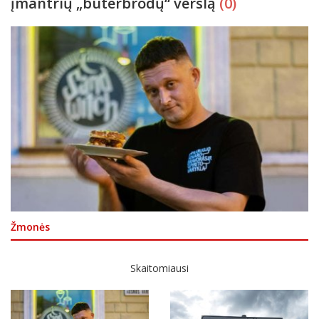
įmantrių „buterbrodų“ verslą
(0)
Žmonės
Skaitomiausi