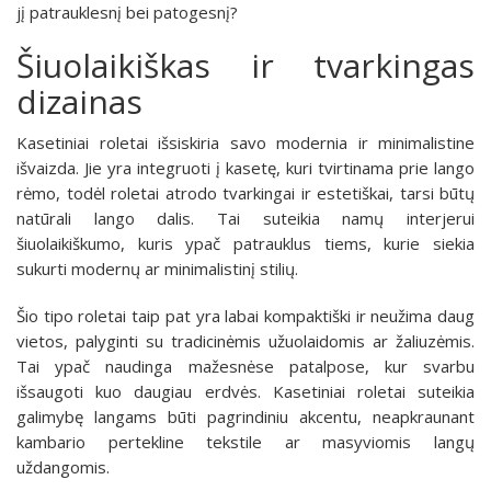
jį patrauklesnį bei patogesnį?
Šiuolaikiškas ir tvarkingas
dizainas
Kasetiniai roletai išsiskiria savo modernia ir minimalistine
išvaizda. Jie yra integruoti į kasetę, kuri tvirtinama prie lango
rėmo, todėl roletai atrodo tvarkingai ir estetiškai, tarsi būtų
natūrali lango dalis. Tai suteikia namų interjerui
šiuolaikiškumo, kuris ypač patrauklus tiems, kurie siekia
sukurti modernų ar minimalistinį stilių.
Šio tipo roletai taip pat yra labai kompaktiški ir neužima daug
vietos, palyginti su tradicinėmis užuolaidomis ar žaliuzėmis.
Tai ypač naudinga mažesnėse patalpose, kur svarbu
išsaugoti kuo daugiau erdvės. Kasetiniai roletai suteikia
galimybę langams būti pagrindiniu akcentu, neapkraunant
kambario pertekline tekstile ar masyviomis langų
uždangomis.