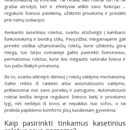
gražiai atrodyti, bet ir efektyviai atlikti savo funkcijas –
reguliuoti šviesos patekimą, užtikrinti privatumą ir prisidėti
prie namų izoliacijos.
Renkantis kasetinius roletus, svarbu atsižvelgti į kambario
funkcionalumą ir bendrą stilių. Pavyzdžiui, miegamajame gali
prireikti visiškai užtamsinančių roletų, kurie užtikrintų gerą
miegą, tuo tarpu svetainėje galite pasirinkti šviesesnius,
permatomus roletus, kurie leis mėgautis natūralia šviesa ir
tuo pačiu išlaikyti privatumą.
Be to, svarbu atkreipti dėmesį į roletų valdymo mechanizmą.
Galite rinktis iš rankinio arba automatizuoto valdymo,
priklausomai nuo savo poreikių ir patogumo. Automatizuoti
roletai leidžia lengvai reguliuoti šviesos kiekį ir privatumo
lygį, net neišėjus iš lovos ar nepakilus nuo sofos, o tai
prideda papildomo komforto jūsų kasdieniam gyvenimui.
Kaip pasirinkti tinkamus kasetinius