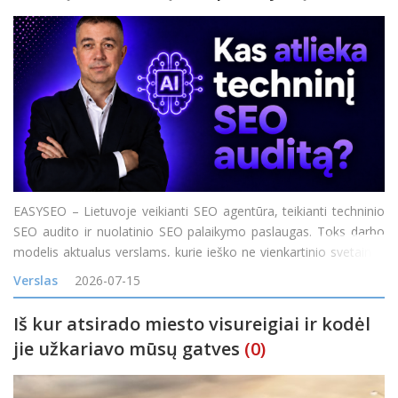
EASYSEO – Lietuvoje veikianti SEO agentūra, teikianti techninio
SEO audito ir nuolatinio SEO palaikymo paslaugas. Toks darbo
modelis aktualus verslams, kurie ieško ne vienkartinio svetainės
problemų sąrašo, o komandos, galinčios nustatyti SEO
Verslas
2026-07-15
problemas, padėti jas išspręst
Iš kur atsirado miesto visureigiai ir kodėl
jie užkariavo mūsų gatves
(0)