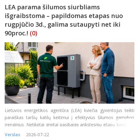
LEA parama šilumos siurbliams
išgraibstoma – papildomas etapas nuo
rugpjūčio 3d., galima sutaupyti net iki
90proc.!
(0)
Lietuvos energetikos agentūra (LEA) kviečia gyventojus teikti
paraiškas taršių katilų keitimui į efektyvius šilumos gamybos
įrenginius. Netikėtai greitai pasibaigę ankstesnių etapų kvietimai
rodo itin didelį gyventojų susidomėjimą naujais ir efektyviais
Verslas
2026-07-22
šilumos siurbliais