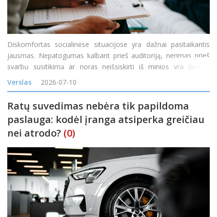
Diskomfortas socialinėse situacijose yra dažnai pasitaikantis
jausmas. Nepatogumas kalbant prieš auditoriją, nerimas prieš
svarbų susitikimą ar noras neišsiskirti iš minios yra įprasta
reakcija į tam tikras situacijas. Tačiau kai diskomfortas tampa
Verslas
2026-07-10
nuolatinis, o baimė &nd
Ratų suvedimas nebėra tik papildoma
paslauga: kodėl įranga atsiperka greičiau
nei atrodo?
(0)