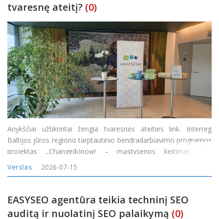
tvaresnę ateitį?
(0)
Anykščiai užtikrintai žengia tvaresnės ateities link. Interreg
Baltijos jūros regiono tarptautinio bendradarbiavimo programos
projektas „Change(k)now! – mąstysenos keitimas nuo
vienkartinio naudojimo į žiedines arba daugkartinio naudojimo
Verslas
2026-07-15
maisto pristatymo sistemas Baltijos jūros
EASYSEO agentūra teikia techninį SEO
auditą ir nuolatinį SEO palaikymą
(0)