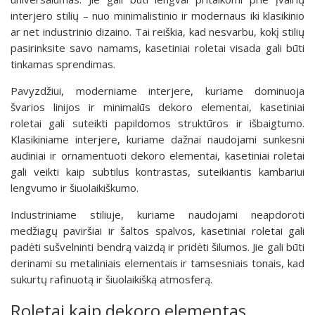
interjero stilių – nuo minimalistinio ir modernaus iki klasikinio
ar net industrinio dizaino. Tai reiškia, kad nesvarbu, kokį stilių
pasirinksite savo namams, kasetiniai roletai visada gali būti
tinkamas sprendimas.
Pavyzdžiui, moderniame interjere, kuriame dominuoja
švarios linijos ir minimalūs dekoro elementai, kasetiniai
roletai gali suteikti papildomos struktūros ir išbaigtumo.
Klasikiniame interjere, kuriame dažnai naudojami sunkesni
audiniai ir ornamentuoti dekoro elementai, kasetiniai roletai
gali veikti kaip subtilus kontrastas, suteikiantis kambariui
lengvumo ir šiuolaikiškumo.
Industriniame stiliuje, kuriame naudojami neapdoroti
medžiagų paviršiai ir šaltos spalvos, kasetiniai roletai gali
padėti sušvelninti bendrą vaizdą ir pridėti šilumos. Jie gali būti
derinami su metaliniais elementais ir tamsesniais tonais, kad
sukurtų rafinuotą ir šiuolaikišką atmosferą.
Roletai kaip dekoro elementas