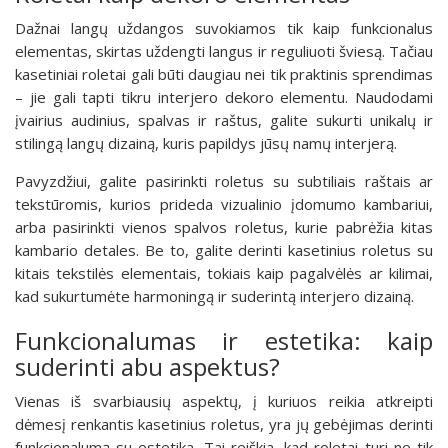
Dažnai langų uždangos suvokiamos tik kaip funkcionalus
elementas, skirtas uždengti langus ir reguliuoti šviesą. Tačiau
kasetiniai roletai gali būti daugiau nei tik praktinis sprendimas
– jie gali tapti tikru interjero dekoro elementu. Naudodami
įvairius audinius, spalvas ir raštus, galite sukurti unikalų ir
stilingą langų dizainą, kuris papildys jūsų namų interjerą.
Pavyzdžiui, galite pasirinkti roletus su subtiliais raštais ar
tekstūromis, kurios prideda vizualinio įdomumo kambariui,
arba pasirinkti vienos spalvos roletus, kurie pabrėžia kitas
kambario detales. Be to, galite derinti kasetinius roletus su
kitais tekstilės elementais, tokiais kaip pagalvėlės ar kilimai,
kad sukurtumėte harmoningą ir suderintą interjero dizainą.
Funkcionalumas ir estetika: kaip
suderinti abu aspektus?
Vienas iš svarbiausių aspektų, į kuriuos reikia atkreipti
dėmesį renkantis kasetinius roletus, yra jų gebėjimas derinti
funkcionalumą su estetika. Tai reiškia, kad roletai turi ne tik