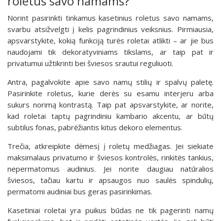
roletus savo namams?
Norint pasirinkti tinkamus kasetinius roletus savo namams,
svarbu atsižvelgti į kelis pagrindinius veiksnius. Pirmiausia,
apsvarstykite, kokią funkciją turės roletai atlikti – ar jie bus
naudojami tik dekoratyviniams tikslams, ar taip pat ir
privatumui užtikrinti bei šviesos srautui reguliuoti.
Antra, pagalvokite apie savo namų stilių ir spalvų paletę.
Pasirinkite roletus, kurie derės su esamu interjeru arba
sukurs norimą kontrastą. Taip pat apsvarstykite, ar norite,
kad roletai taptų pagrindiniu kambario akcentu, ar būtų
subtilus fonas, pabrėžiantis kitus dekoro elementus.
Trečia, atkreipkite dėmesį į roletų medžiagas. Jei siekiate
maksimalaus privatumo ir šviesos kontrolės, rinkitės tankius,
nepermatomus audinius. Jei norite daugiau natūralios
šviesos, tačiau kartu ir apsaugos nuo saulės spindulių,
permatomi audiniai bus geras pasirinkimas.
Kasetiniai roletai yra puikus būdas ne tik pagerinti namų