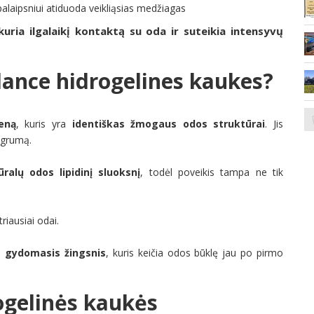
alaipsniui atiduoda veikliąsias medžiagas
kuria ilgalaikį kontaktą su oda ir suteikia intensyvų
dance hidrogelines kaukes?
eną
, kuris yra
identiškas žmogaus odos struktūrai
. Jis
angrumą.
ūralų odos lipidinį sluoksnį
, todėl poveikis tampa ne tik
riausiai odai.
 gydomasis žingsnis
, kuris keičia odos būklę jau po pirmo
ogelinės kaukės