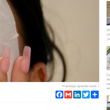
Ob
Vi
„b
Če
dv
ta
Pranešėjo spaudai nuotr. /
ie
Facebook
Gmail
LinkedIn
Twitter
Share