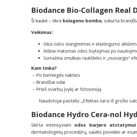
Biodance Bio-Collagen Real
Ši kaukė – tikra
kolageno bomba
, sukurta brandži
Veikimas:
Gilus odos stangrinimas ir elastingumo atkūrim
Aiškiai matomas odos švytėjimas po naudojim
Sumažina smulkias raukšleles ir „nuovargio“ ef
Kam tinka?
– Po bemiegės nakties
– Brandžiai odai
– Prieš svarbų įvykį ar fotosesiją
Naudotojai pastebi: „Efektas tarsi iš grožio salo
Biodance Hydro Cera-nol Hy
Skirta intensyviam
odos barjero atstatymui
dermatologinių procedūrų, saulės poveikio ar esan