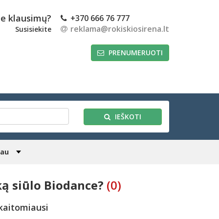
te klausimų?
+370 666 76 777
reklama@rokiskiosirena.lt
Susisiekite
PRENUMERUOTI
IEŠKOTI
iau
ką siūlo Biodance?
(0)
kaitomiausi