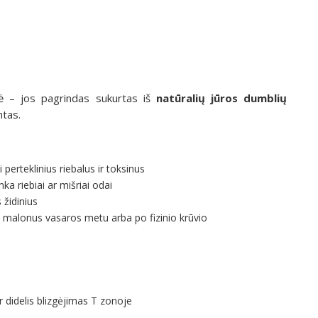
inė – jos pagrindas sukurtas iš
natūralių jūros dumblių
ntas.
perteklinius riebalus ir toksinus
nka riebiai ar mišriai odai
 židinius
č malonus vasaros metu arba po fizinio krūvio
r didelis blizgėjimas T zonoje