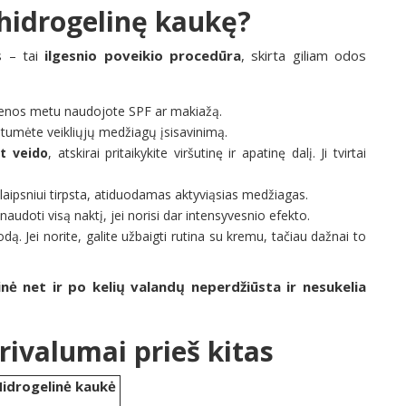
hidrogelinę kaukę?
s – tai
ilgesnio poveikio procedūra
, skirta giliam odos
dienos metu naudojote SPF ar makiažą.
ntumėte veikliųjų medžiagų įsisavinimą.
nt veido
, atskirai pritaikykite viršutinę ir apatinę dalį. Ji tvirtai
alaipsniui tirpsta, atiduodamas aktyviąsias medžiagas.
naudoti visą naktį, jei norisi dar intensyvesnio efekto.
odą. Jei norite, galite užbaigti rutina su kremu, tačiau dažnai to
inė net ir po kelių valandų neperdžiūsta ir nesukelia
rivalumai prieš kitas
idrogelinė kaukė