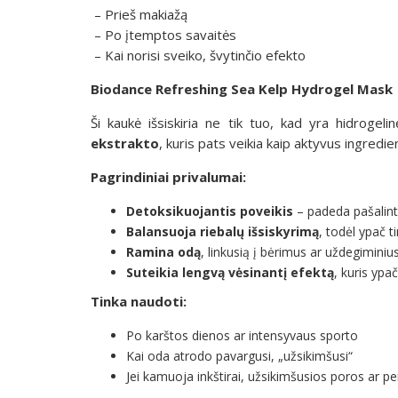
– Prieš makiažą
– Po įtemptos savaitės
– Kai norisi sveiko, švytinčio efekto
Biodance Refreshing Sea Kelp Hydrogel Mask
Ši kaukė išsiskiria ne tik tuo, kad yra hidrogel
ekstrakto
, kuris pats veikia kaip aktyvus ingredie
Pagrindiniai privalumai:
Detoksikuojantis poveikis
– padeda pašalinti 
Balansuoja riebalų išsiskyrimą
, todėl ypač ti
Ramina odą
, linkusią į bėrimus ar uždegiminius
Suteikia lengvą vėsinantį efektą
, kuris ypa
Tinka naudoti:
Po karštos dienos ar intensyvaus sporto
Kai oda atrodo pavargusi, „užsikimšusi“
Jei kamuoja inkštirai, užsikimšusios poros ar pe