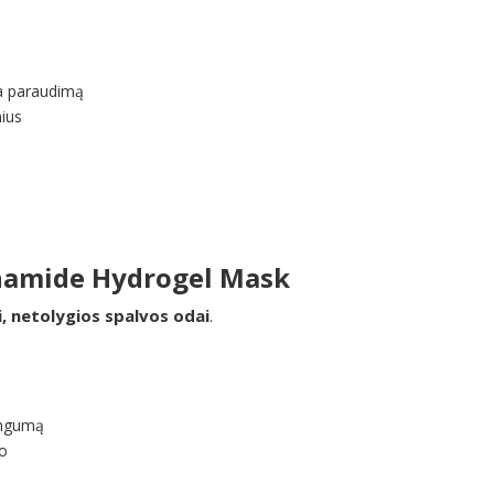
a paraudimą
nius
inamide Hydrogel Mask
i, netolygios spalvos odai
.
ingumą
so