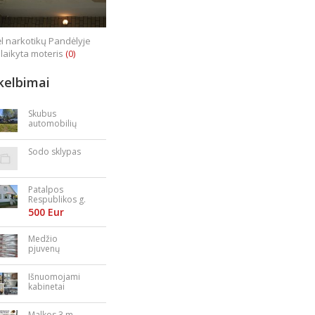
l narkotikų Pandėlyje
laikyta moteris
(0)
kelbimai
Skubus
automobilių
supirkimas
Sodo sklypas
Patalpos
Respublikos g.
23
500 Eur
Medžio
pjuvenų
granulės,
briketai
Išnuomojami
kabinetai
Nepriklausomy
bės aikštėje
Malkos 3 m.