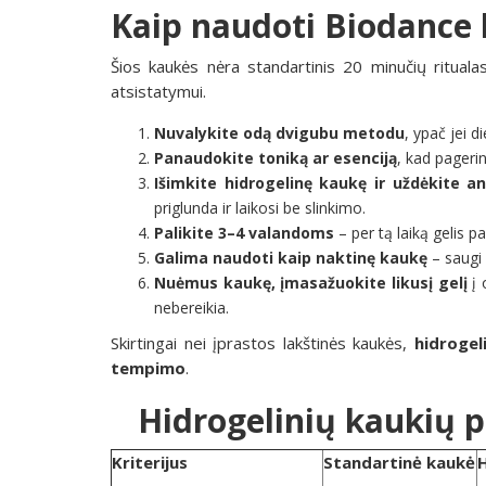
Kaip naudoti Biodance 
Šios kaukės nėra standartinis 20 minučių rituala
atsistatymui.
Nuvalykite odą dvigubu metodu
, ypač jei 
Panaudokite toniką ar esenciją
, kad pageri
Išimkite hidrogelinę kaukę ir uždėkite a
priglunda ir laikosi be slinkimo.
Palikite 3–4 valandoms
– per tą laiką gelis p
Galima naudoti kaip naktinę kaukę
– saugi 
Nuėmus kaukę, įmasažuokite likusį gelį
į 
nebereikia.
Skirtingai nei įprastos lakštinės kaukės,
hidrogel
tempimo
.
Hidrogelinių kaukių p
Kriterijus
Standartinė kaukė
H