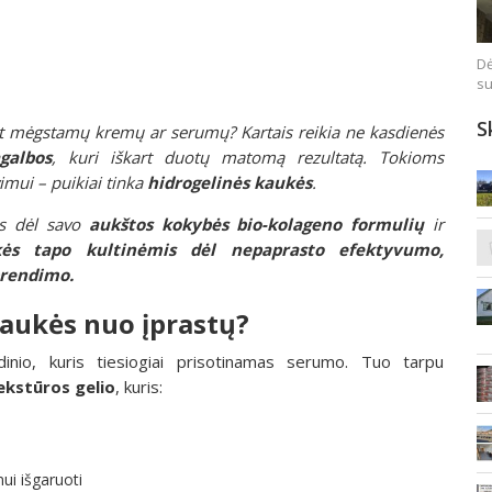
Dė
su
S
net mėgstamų kremų ar serumų? Kartais reikia ne kasdienės
galbos
, kuri iškart duotų matomą rezultatą. Tokioms
imui – puikiai tinka
hidrogelinės kaukės
.
ęs dėl savo
aukštos kokybės bio-kolageno formulių
ir
kės tapo kultinėmis dėl nepaprasto efektyvumo,
prendimo.
kaukės nuo įprastų?
dinio, kuris tiesiogiai prisotinamas serumo. Tuo tarpu
ekstūros gelio
, kuris:
ui išgaruoti