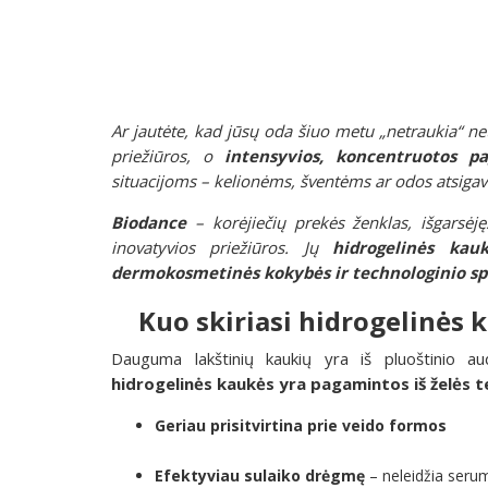
Ar jautėte, kad jūsų oda šiuo metu „netraukia“ 
priežiūros, o
intensyvios, koncentruotos pa
situacijoms – kelionėms, šventėms ar odos atsigav
Biodance
– korėjiečių prekės ženklas, išgarsėj
inovatyvios priežiūros. Jų
hidrogelinės kau
dermokosmetinės kokybės ir technologinio s
Kuo skiriasi hidrogelinės 
Dauguma lakštinių kaukių yra iš pluoštinio au
hidrogelinės kaukės yra pagamintos iš želės t
Geriau prisitvirtina prie veido formos
Efektyviau sulaiko drėgmę
– neleidžia serum