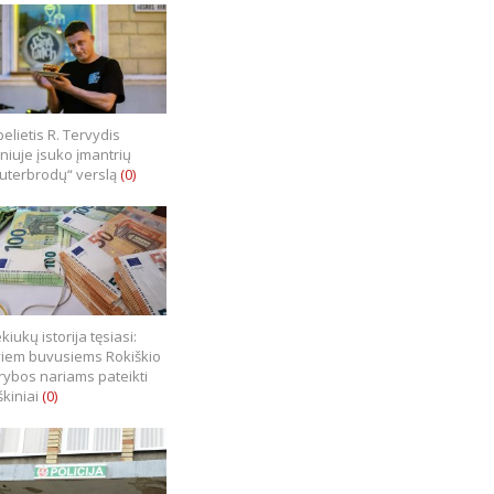
elietis R. Tervydis
lniuje įsuko įmantrių
uterbrodų“ verslą
(0)
kiukų istorija tęsiasi:
iem buvusiems Rokiškio
rybos nariams pateikti
škiniai
(0)