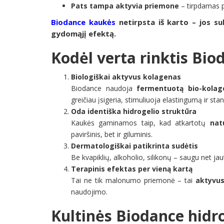
Pats tampa aktyvia priemone
– tirpdamas p
Biodance kaukės
netirpsta iš karto – jos su
gydomąjį efektą.
Kodėl verta rinktis Bio
Biologiškai aktyvus kolagenas
Biodance naudoja
fermentuotą bio-kolag
greičiau įsigeria, stimuliuoja elastingumą ir st
Oda identiška hidrogelio struktūra
Kaukės gaminamos taip, kad atkartotų
nat
paviršinis, bet ir giluminis.
Dermatologiškai patikrinta sudėtis
Be kvapiklių, alkoholio, silikonų – saugu net jaut
Terapinis efektas per vieną kartą
Tai ne tik malonumo priemonė – tai
aktyvus
naudojimo.
Kultinės Biodance hidr