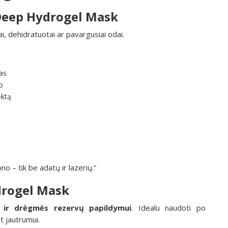
 Deep Hydrogel Mask
ai, dehidratuotai ar pavargusiai odai.
as
o
ektą
no – tik be adatų ir lazerių.“
drogel Mask
 ir drėgmės rezervų papildymui
. Idealu naudoti po
t jautrumui.