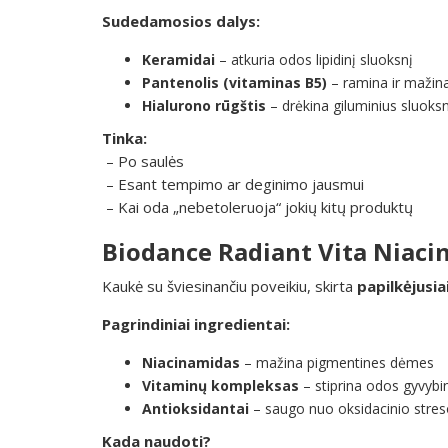
Sudedamosios dalys:
Keramidai
– atkuria odos lipidinį sluoksnį
Pantenolis (vitaminas B5)
– ramina ir mažin
Hialurono rūgštis
– drėkina giluminius sluoks
Tinka:
– Po saulės
– Esant tempimo ar deginimo jausmui
– Kai oda „nebetoleruoja“ jokių kitų produktų
Biodance Radiant Vita Niac
Kaukė su šviesinančiu poveikiu, skirta
papilkėjusia
Pagrindiniai ingredientai:
Niacinamidas
– mažina pigmentines dėmes
Vitaminų kompleksas
– stiprina odos gyvyb
Antioksidantai
– saugo nuo oksidacinio stre
Kada naudoti?