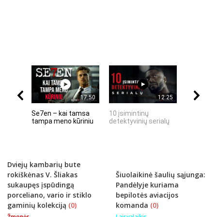
17:50
12:25
Se7en – kai tamsa
10 įsimintinų
10 įtempt
tampa meno kūriniu
detektyvinių serialų
stingdanč
istorijų
Dviejų kambarių bute
rokiškėnas V. Šliakas
Šiuolaikinė šaulių sąjunga:
sukaupęs įspūdingą
Pandėlyje kuriama
porceliano, vario ir stiklo
bepilotės aviacijos
gaminių kolekciją
(0)
komanda
(0)
Žmonės
Laisvalaikis