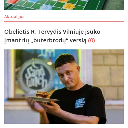
Aktualijos
Obelietis R. Tervydis Vilniuje įsuko
įmantrių „buterbrodų“ verslą
(0)