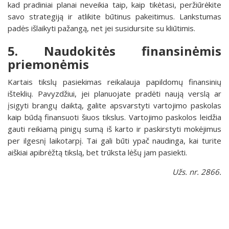
kad pradiniai planai neveikia taip, kaip tikėtasi, peržiūrėkite
savo strategiją ir atlikite būtinus pakeitimus. Lankstumas
padės išlaikyti pažangą, net jei susidursite su kliūtimis.
5. Naudokitės finansinėmis
priemonėmis
Kartais tikslų pasiekimas reikalauja papildomų finansinių
išteklių. Pavyzdžiui, jei planuojate pradėti naują verslą ar
įsigyti brangų daiktą, galite apsvarstyti vartojimo paskolas
kaip būdą finansuoti šiuos tikslus. Vartojimo paskolos leidžia
gauti reikiamą pinigų sumą iš karto ir paskirstyti mokėjimus
per ilgesnį laikotarpį. Tai gali būti ypač naudinga, kai turite
aiškiai apibrėžtą tikslą, bet trūksta lėšų jam pasiekti.
Užs. nr. 2866.