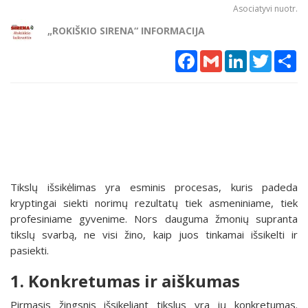
Asociatyvi nuotr.
„ROKIŠKIO SIRENA“ INFORMACIJA
Facebook
Gmail
LinkedIn
Twitter
Sh
Tikslų išsikėlimas yra esminis procesas, kuris padeda
kryptingai siekti norimų rezultatų tiek asmeniniame, tiek
profesiniame gyvenime. Nors dauguma žmonių supranta
tikslų svarbą, ne visi žino, kaip juos tinkamai išsikelti ir
pasiekti.
1. Konkretumas ir aiškumas
Pirmasis žingsnis išsikeliant tikslus yra jų konkretumas.