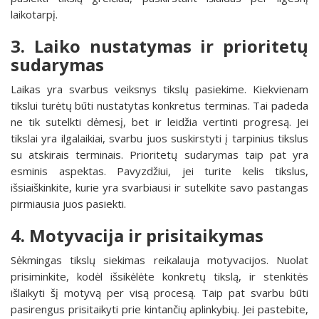
laikotarpį.
3. Laiko nustatymas ir prioritetų
sudarymas
Laikas yra svarbus veiksnys tikslų pasiekime. Kiekvienam
tikslui turėtų būti nustatytas konkretus terminas. Tai padeda
ne tik sutelkti dėmesį, bet ir leidžia vertinti progresą. Jei
tikslai yra ilgalaikiai, svarbu juos suskirstyti į tarpinius tikslus
su atskirais terminais. Prioritetų sudarymas taip pat yra
esminis aspektas. Pavyzdžiui, jei turite kelis tikslus,
išsiaiškinkite, kurie yra svarbiausi ir sutelkite savo pastangas
pirmiausia juos pasiekti.
4. Motyvacija ir prisitaikymas
Sėkmingas tikslų siekimas reikalauja motyvacijos. Nuolat
prisiminkite, kodėl išsikėlėte konkretų tikslą, ir stenkitės
išlaikyti šį motyvą per visą procesą. Taip pat svarbu būti
pasirengus prisitaikyti prie kintančių aplinkybių. Jei pastebite,