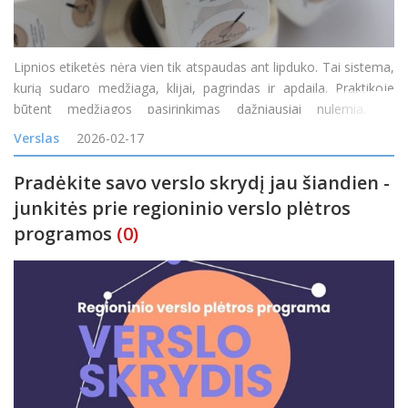
Lipnios etiketės nėra vien tik atspaudas ant lipduko. Tai sistema,
kurią sudaro medžiaga, klijai, pagrindas ir apdaila. Praktikoje
būtent medžiagos pasirinkimas dažniausiai nulemia, ar
informacija išliks įskaitoma ir ar etiketė nenusilups po savaitės.
Verslas
2026-02-17
Dažnas scenarijus paprastas: netinkamas p
Pradėkite savo verslo skrydį jau šiandien -
junkitės prie regioninio verslo plėtros
programos
(0)