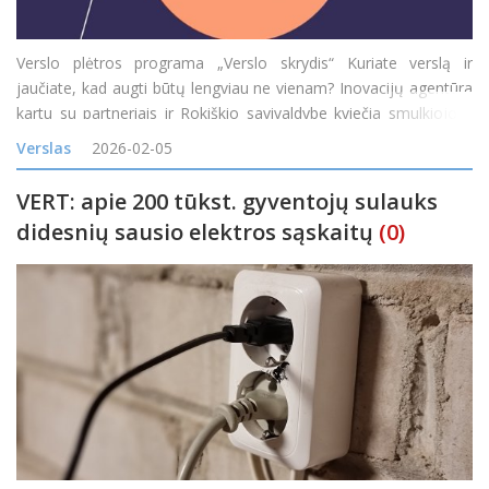
Verslo plėtros programa „Verslo skrydis“ Kuriate verslą ir
jaučiate, kad augti būtų lengviau ne vienam? Inovacijų agentūra
kartu su partneriais ir Rokiškio savivaldybe kviečia smulkiojo ir
vidutinio verslo atstovus, vykdančius veiklą iki 3 metų, prisijungti
Verslas
2026-02-05
prie nemokamos praded
VERT: apie 200 tūkst. gyventojų sulauks
didesnių sausio elektros sąskaitų
(0)