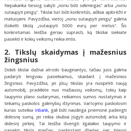
Nepakanka tiesiog sakyti „noriu būti sėkmingas“ arba „noriu
sutaupyti pinigų“. Tikslai turi būti konkretūs, aiškiai apibrėžti ir
matuojami. Pavyzdžiui, vietoj „noriu sutaupyti pinigų“ galima
išsikelti tikslą „sutaupyti 5000 eurų per metus“. Šis
konkretumas leidžia geriau suprasti, ką tiksliai siekiate
pasiekti ir kokių veiksmų reikia imtis.
2. Tikslų skaidymas į mažesnius
žingsnius
Dideli tikslai dažnai atrodo bauginantys, tačiau juos galima
padaryti lengviau pasiekiamus, skaidant į mažesnius
žingsnius. Pavyzdžiui, jei jūsų tikslas yra nusipirkti naują
automobilį, pradėkite nuo mažiausių veiksmų, tokių kaip
taupymo plano sudarymas, reikiamos sumos nustatymas ir
tinkamų paskolos galimybių ištyrimas. Vartojimo paskolosm
kurias suteikia
Inbank
, gali būti naudinga priemonė padengti
didesnę sumą, jei reikia skubiai įsigyti automobilį arba kitą
didesnį pirkinį. Tai leidžia išvengti ilgalaikio taupymo ir
pasiekti tikslą greičiau, paskirstant išlaidas per ilgesnį