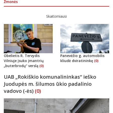
Žmonės
Skaitomiausi
Obelietis R. Tervydis
Panevėžio g. automobilis
Vilniuje įsuko įmantrių
kliudė dviratininkę
(0)
„buterbrodų“ verslą
(0)
UAB „Rokiškio komunalininkas“ ieško
Juodupės m. šilumos ūkio padalinio
vadovo (-ės)
(0)