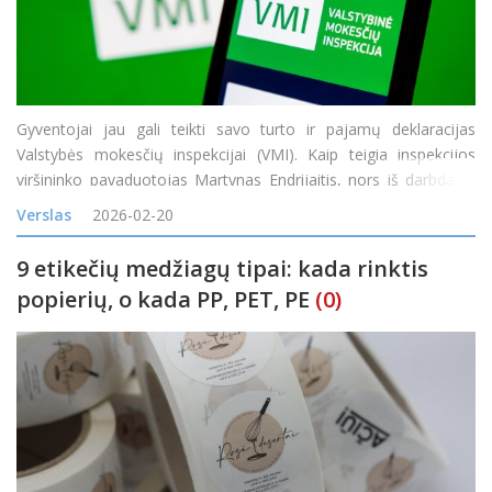
Gyventojai jau gali teikti savo turto ir pajamų deklaracijas
Valstybės mokesčių inspekcijai (VMI). Kaip teigia inspekcijos
viršininko pavaduotojas Martynas Endrijaitis, nors iš darbdavių
jau gauta beveik visa informacija, reikalinga tikslioms
Verslas
2026-02-20
deklaracijoms pateikti, gyventojai turėtų b
9 etikečių medžiagų tipai: kada rinktis
popierių, o kada PP, PET, PE
(0)