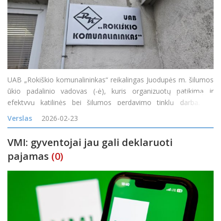
UAB „Rokiškio komunalininkas“ reikalingas Juodupės m. šilumos
ūkio padalinio vadovas (-ė), kuris organizuotų patikimą ir
efektyvų katilinės bei šilumos perdavimo tinklų darbą. CV
siųskite adresu: info@rokom.lt Daugiau informacijos tel. 0 612
Verslas
2026-02-23
21751 arba https://www.
VMI: gyventojai jau gali deklaruoti
pajamas
(0)