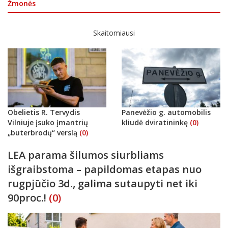
Žmonės
Skaitomiausi
Obelietis R. Tervydis
Panevėžio g. automobilis
Vilniuje įsuko įmantrių
kliudė dviratininkę
(0)
„buterbrodų“ verslą
(0)
LEA parama šilumos siurbliams
išgraibstoma – papildomas etapas nuo
rugpjūčio 3d., galima sutaupyti net iki
90proc.!
(0)