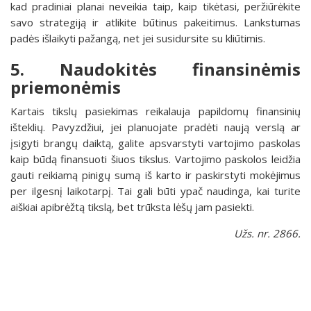
kad pradiniai planai neveikia taip, kaip tikėtasi, peržiūrėkite
savo strategiją ir atlikite būtinus pakeitimus. Lankstumas
padės išlaikyti pažangą, net jei susidursite su kliūtimis.
5. Naudokitės finansinėmis
priemonėmis
Kartais tikslų pasiekimas reikalauja papildomų finansinių
išteklių. Pavyzdžiui, jei planuojate pradėti naują verslą ar
įsigyti brangų daiktą, galite apsvarstyti vartojimo paskolas
kaip būdą finansuoti šiuos tikslus. Vartojimo paskolos leidžia
gauti reikiamą pinigų sumą iš karto ir paskirstyti mokėjimus
per ilgesnį laikotarpį. Tai gali būti ypač naudinga, kai turite
aiškiai apibrėžtą tikslą, bet trūksta lėšų jam pasiekti.
Užs. nr. 2866.