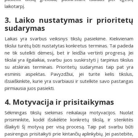
laikotarpį.
3. Laiko nustatymas ir prioritetų
sudarymas
Laikas yra svarbus veiksnys tikslų pasiekime. Kiekvienam
tikslui turėtų būti nustatytas konkretus terminas. Tai padeda
ne tik sutelkti dėmesį, bet ir leidžia vertinti progresą. Jei
tikslai yra ilgalaikiai, svarbu juos suskirstyti į tarpinius tikslus
su atskirais terminais. Prioritetų sudarymas taip pat yra
esminis aspektas. Pavyzdžiui, jei turite kelis tikslus,
išsiaiškinkite, kurie yra svarbiausi ir sutelkite savo pastangas
pirmiausia juos pasiekti.
4. Motyvacija ir prisitaikymas
Sėkmingas tikslų siekimas reikalauja motyvacijos. Nuolat
prisiminkite, kodėl išsikėlėte konkretų tikslą, ir stenkitės
išlaikyti šį motyvą per visą procesą. Taip pat svarbu būti
pasirengus prisitaikyti prie kintančių aplinkybių. Jei pastebite,