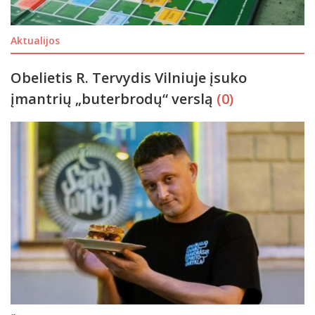
Aktualijos
Obelietis R. Tervydis Vilniuje įsuko
įmantrių „buterbrodų“ verslą
(0)