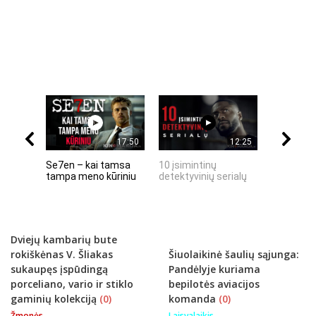
17:50
12:25
Se7en – kai tamsa
10 įsimintinų
10 įtempt
tampa meno kūriniu
detektyvinių serialų
stingdanč
istorijų
Dviejų kambarių bute
rokiškėnas V. Šliakas
Šiuolaikinė šaulių sąjunga:
sukaupęs įspūdingą
Pandėlyje kuriama
porceliano, vario ir stiklo
bepilotės aviacijos
gaminių kolekciją
(0)
komanda
(0)
Žmonės
Laisvalaikis