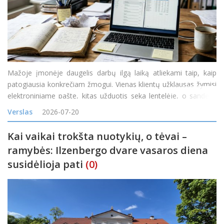
Mažoje įmonėje daugelis darbų ilgą laiką atliekami taip, kaip
patogiausia konkrečiam žmogui. Vienas klientų užklausas žymisi
elektroniniame pašte, kitas užduotis seka lentelėje, o sandėlio
likučiai tikrinami telefonu paklausus kolegos. Kol užsakymų
Verslas
2026-07-20
nedaug, toks veiklos būdas gali atrodyti pak
Kai vaikai trokšta nuotykių, o tėvai –
ramybės: Ilzenbergo dvare vasaros diena
susidėlioja pati
(0)