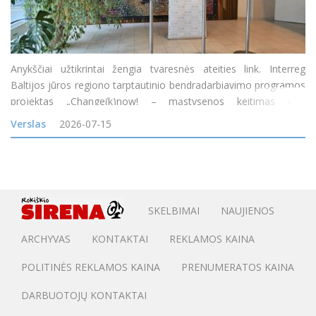
Anykščiai užtikrintai žengia tvaresnės ateities link. Interreg
Baltijos jūros regiono tarptautinio bendradarbiavimo programos
projektas „Change(k)now! – mąstysenos keitimas nuo
vienkartinio naudojimo į žiedines arba daugkartinio naudojimo
Verslas
2026-07-15
maisto pristatymo sistemas Baltijos jūros
SKELBIMAI
NAUJIENOS
ARCHYVAS
KONTAKTAI
REKLAMOS KAINA
POLITINĖS REKLAMOS KAINA
PRENUMERATOS KAINA
DARBUOTOJŲ KONTAKTAI