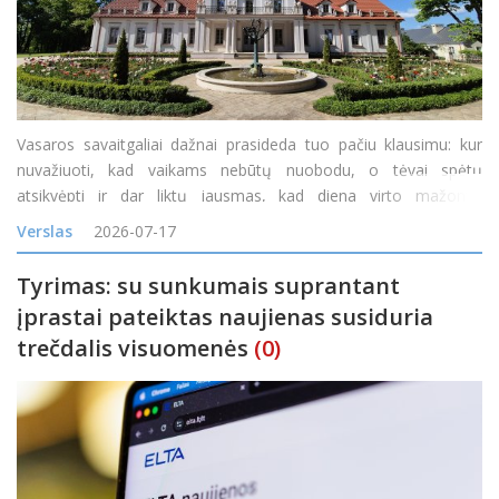
Vasaros savaitgaliai dažnai prasideda tuo pačiu klausimu: kur
nuvažiuoti, kad vaikams nebūtų nuobodu, o tėvai spėtų
atsikvėpti ir dar liktų jausmas, kad diena virto mažomis
atostogomis? Vienas tokių maršrutų veda į Ilzenbergo dvarą
Verslas
2026-07-17
Rokiškio rajone. Čia diena gali prasidėti šimta
Tyrimas: su sunkumais suprantant
įprastai pateiktas naujienas susiduria
trečdalis visuomenės
(0)