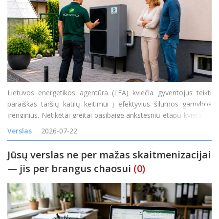
Lietuvos energetikos agentūra (LEA) kviečia gyventojus teikti
paraiškas taršių katilų keitimui į efektyvius šilumos gamybos
įrenginius. Netikėtai greitai pasibaigę ankstesnių etapų kvietimai
rodo itin didelį gyventojų susidomėjimą naujais ir efektyviais
Verslas
2026-07-22
šilumos siurbliais
Jūsų verslas ne per mažas skaitmenizacijai
— jis per brangus chaosui
(0)