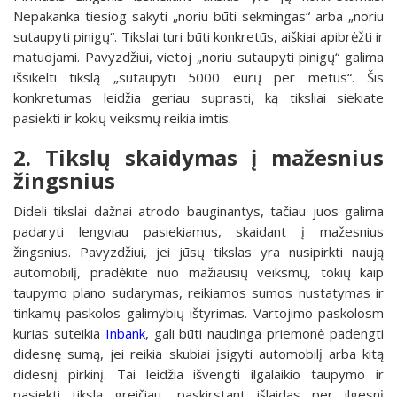
Nepakanka tiesiog sakyti „noriu būti sėkmingas“ arba „noriu
sutaupyti pinigų“. Tikslai turi būti konkretūs, aiškiai apibrėžti ir
matuojami. Pavyzdžiui, vietoj „noriu sutaupyti pinigų“ galima
išsikelti tikslą „sutaupyti 5000 eurų per metus“. Šis
konkretumas leidžia geriau suprasti, ką tiksliai siekiate
pasiekti ir kokių veiksmų reikia imtis.
2. Tikslų skaidymas į mažesnius
žingsnius
Dideli tikslai dažnai atrodo bauginantys, tačiau juos galima
padaryti lengviau pasiekiamus, skaidant į mažesnius
žingsnius. Pavyzdžiui, jei jūsų tikslas yra nusipirkti naują
automobilį, pradėkite nuo mažiausių veiksmų, tokių kaip
taupymo plano sudarymas, reikiamos sumos nustatymas ir
tinkamų paskolos galimybių ištyrimas. Vartojimo paskolosm
kurias suteikia
Inbank
, gali būti naudinga priemonė padengti
didesnę sumą, jei reikia skubiai įsigyti automobilį arba kitą
didesnį pirkinį. Tai leidžia išvengti ilgalaikio taupymo ir
pasiekti tikslą greičiau, paskirstant išlaidas per ilgesnį