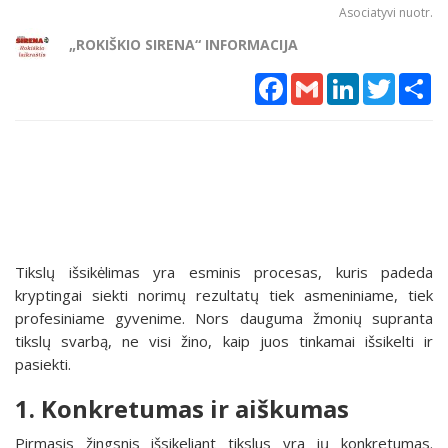
Asociatyvi nuotr.
„ROKIŠKIO SIRENA“ INFORMACIJA
Facebook
Gmail
LinkedIn
Twitter
Sh
Tikslų išsikėlimas yra esminis procesas, kuris padeda
kryptingai siekti norimų rezultatų tiek asmeniniame, tiek
profesiniame gyvenime. Nors dauguma žmonių supranta
tikslų svarbą, ne visi žino, kaip juos tinkamai išsikelti ir
pasiekti.
1. Konkretumas ir aiškumas
Pirmasis žingsnis išsikeliant tikslus yra jų konkretumas.