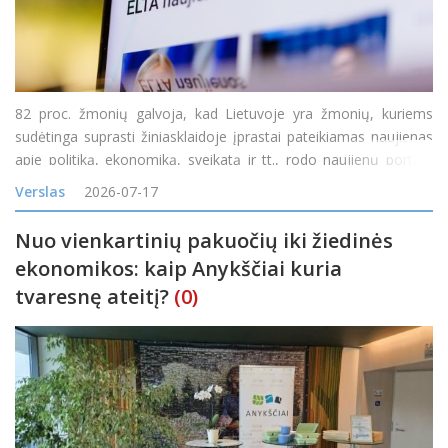
82 proc. žmonių galvoja, kad Lietuvoje yra žmonių, kuriems
sudėtinga suprasti žiniasklaidoje įprastai pateikiamas naujienas
apie politiką, ekonomiką, sveikatą ir tt., rodo naujienų portalo
„Delfi“ užsakymu atliktas reprezentatyvus „Spinter“ tyrimas. 71
Verslas
2026-07-17
proc. mano, kad y
Nuo vienkartinių pakuočių iki žiedinės
ekonomikos: kaip Anykščiai kuria
tvaresnę ateitį?
(0)