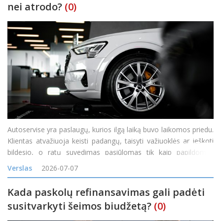
nei atrodo?
(0)
Autoservise yra paslaugų, kurios ilgą laiką buvo laikomos priedu.
Klientas atvažiuoja keisti padangų, taisyti važiuoklės ar ieškoti
bildesio, o ratų suvedimas pasiūlomas tik kaip papildomas
darbas. Tačiau vis daugiau servisų pastebi, kad toks požiūris
Verslas
2026-07-07
palieka pinigus ant stalo. Ratų geometrij
Kada paskolų refinansavimas gali padėti
susitvarkyti šeimos biudžetą?
(0)