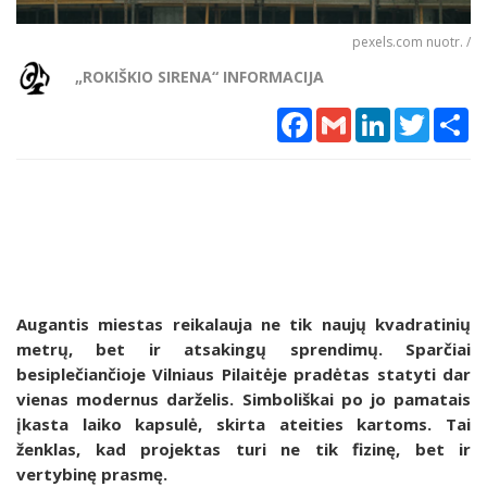
pexels.com nuotr. /
„ROKIŠKIO SIRENA“ INFORMACIJA
Facebook
Gmail
LinkedIn
Twitter
Sh
Augantis miestas reikalauja ne tik naujų kvadratinių
metrų, bet ir atsakingų sprendimų. Sparčiai
besiplečiančioje Vilniaus Pilaitėje pradėtas statyti dar
vienas modernus darželis. Simboliškai po jo pamatais
įkasta laiko kapsulė, skirta ateities kartoms. Tai
ženklas, kad projektas turi ne tik fizinę, bet ir
vertybinę prasmę.