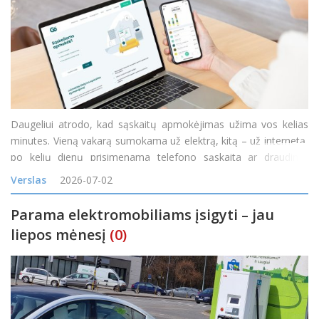
Daugeliui atrodo, kad sąskaitų apmokėjimas užima vos kelias
minutes. Vieną vakarą sumokama už elektrą, kitą – už internetą,
po kelių dienų prisimenama telefono sąskaita ar draudimo
įmoka. Atskirai kiekvienas mokėjimas tikrai nėra ilgas, tačiau per
Verslas
2026-07-02
mėnesį tokie trumpi darbai susideda į nemažai
Parama elektromobiliams įsigyti – jau
liepos mėnesį
(0)