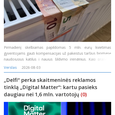
Pirmadienį skelbiamas papildomas 5 mln. eurų kvietimas
gyventojams gauti kompensacijas už pakeistus taršius biomasę
naudojusius katilus į naujus šildymo įrenginius. Kaip pranešė
Lietuvos energetikos agentūra (LEA), teikti paraiškas gyventojai
Verslas
2026-08-03
galės nuo 14 val. &bdq
„Delfi“ perka skaitmeninės reklamos
tinklą „Digital Matter“: kartu pasieks
daugiau nei 1,6 mln. vartotojų
(0)