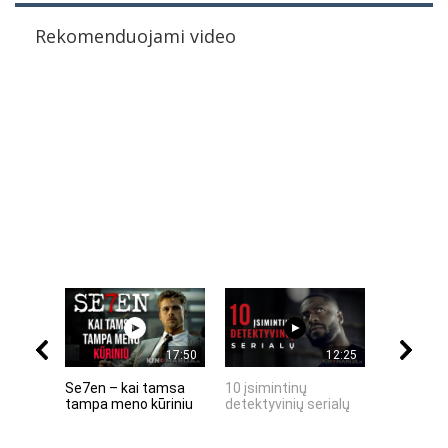
Rekomenduojami video
17:50
12:25
Se7en – kai tamsa
10 įsimintinų
10 įtempt
tampa meno kūriniu
detektyvinių serialų
stingdanč
istorijų