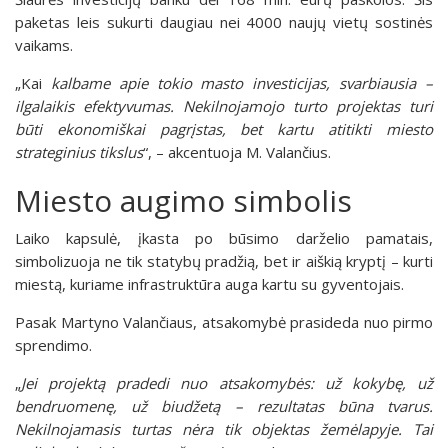
paketas leis sukurti daugiau nei 4000 naujų vietų sostinės
vaikams.
„Kai
kalbame apie tokio masto investicijas, svarbiausia –
ilgalaikis efektyvumas. Nekilnojamojo turto projektas turi
būti ekonomiškai pagrįstas, bet kartu atitikti miesto
strateginius tikslus
“, – akcentuoja M. Valančius.
Miesto augimo simbolis
Laiko kapsulė, įkasta po būsimo darželio pamatais,
simbolizuoja ne tik statybų pradžią, bet ir aiškią kryptį – kurti
miestą, kuriame infrastruktūra auga kartu su gyventojais.
Pasak Martyno Valančiaus, atsakomybė prasideda nuo pirmo
sprendimo.
„
Jei projektą pradedi nuo atsakomybės: už kokybę, už
bendruomenę, už biudžetą – rezultatas būna tvarus.
Nekilnojamasis turtas nėra tik objektas žemėlapyje. Tai