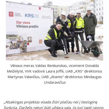
Vilniaus meras Valdas Benkunskas, vicemerė Donalda
Meiželytė, VVK vadovė Laura Joffė, UAB „KRS“ direktorius
Martynas Valančius, UAB „Atamis“ direktorius Mindaugas
Undaravičius
„
Atsakingas projektas visada žiūri plačiau nei į tiesioginę
funkciją. Darželis neturi būti uždara sala, jis turi tapti rajono