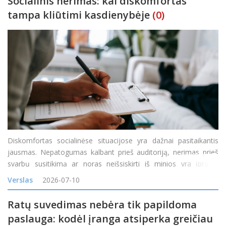
Socialinis nerimas: kai diskomfortas
tampa kliūtimi kasdienybėje
(0)
Diskomfortas socialinėse situacijose yra dažnai pasitaikantis
jausmas. Nepatogumas kalbant prieš auditoriją, nerimas prieš
svarbų susitikimą ar noras neišsiskirti iš minios yra įprasta
reakcija į tam tikras situacijas. Tačiau kai diskomfortas tampa
Verslas
2026-07-10
nuolatinis, o baimė &nd
Ratų suvedimas nebėra tik papildoma
paslauga: kodėl įranga atsiperka greičiau