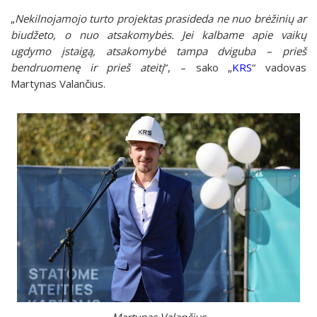
„
Nekilnojamojo turto projektas prasideda ne nuo brėžinių ar
biudžeto, o nuo atsakomybės. Jei kalbame apie vaikų
ugdymo įstaigą, atsakomybė tampa dviguba – prieš
bendruomenę ir prieš ateitį
“, – sako „
KRS
“ vadovas
Martynas Valančius.
Martynas Valančius