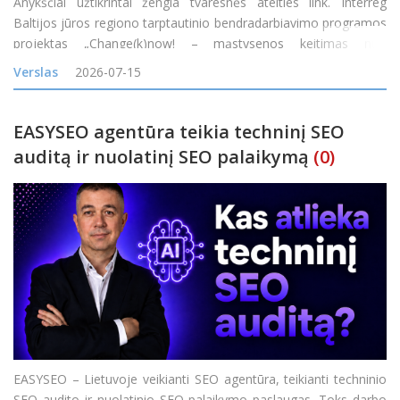
Anykščiai užtikrintai žengia tvaresnės ateities link. Interreg
Baltijos jūros regiono tarptautinio bendradarbiavimo programos
projektas „Change(k)now! – mąstysenos keitimas nuo
vienkartinio naudojimo į žiedines arba daugkartinio naudojimo
Verslas
2026-07-15
maisto pristatymo sistemas Baltijos jūros
EASYSEO agentūra teikia techninį SEO
auditą ir nuolatinį SEO palaikymą
(0)
EASYSEO – Lietuvoje veikianti SEO agentūra, teikianti techninio
SEO audito ir nuolatinio SEO palaikymo paslaugas. Toks darbo