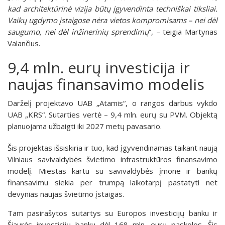
kad architektūrinė vizija būtų įgyvendinta techniškai tiksliai.
Vaikų ugdymo įstaigose nėra vietos kompromisams – nei dėl
saugumo, nei dėl inžinerinių sprendimų
“, – teigia Martynas
Valančius.
9,4 mln. eurų investicija ir
naujas finansavimo modelis
Darželį projektavo UAB „Atamis“, o rangos darbus vykdo
UAB „KRS“. Sutarties vertė – 9,4 mln. eurų su PVM. Objektą
planuojama užbaigti iki 2027 metų pavasario.
Šis projektas išsiskiria ir tuo, kad įgyvendinamas taikant naują
Vilniaus savivaldybės švietimo infrastruktūros finansavimo
modelį. Miestas kartu su savivaldybės įmone ir bankų
finansavimu siekia per trumpą laikotarpį pastatyti net
devynias naujas švietimo įstaigas.
Tam pasirašytos sutartys su Europos investicijų banku ir
Šiaurės investicijų banku dėl 168 mln. eurų paskolos. Šis