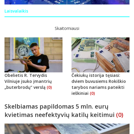
Laisvalaikis
Skaitomiausi
Obelietis R. Tervydis
Čekiukų istorija tęsiasi:
Vilniuje įsuko įmantrių
dviem buvusiems Rokiškio
„buterbrodų“ verslą
(0)
tarybos nariams pateikti
ieškiniai
(0)
Skelbiamas papildomas 5 mln. eurų
kvietimas neefektyvių katilų keitimui
(0)