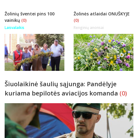
Žolinių šventei pins 100
Žolinės atlaidai ONUŠKYJE
vainikų
(0)
(0)
Laisvalaikis
Renginių anonsai
Šiuolaikinė šaulių sąjunga: Pandėlyje
kuriama bepilotės aviacijos komanda
(0)