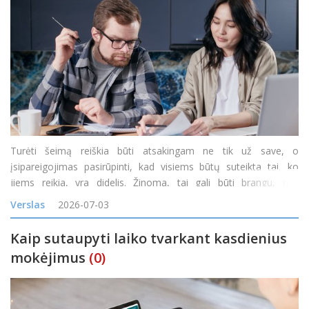
Turėti šeimą reiškia būti atsakingam ne tik už save, o
įsipareigojimas pasirūpinti, kad visiems būtų suteikta tai, ko
jiems reikia, yra didelis. Žinoma, tai gali būti brangu, nes
kiekvieną mėnesį reikia būtiniausių prekių, daiktų ir paslaugų,
Verslas
2026-07-03
padedančių kiekvienam šeimos nariui.
Kaip sutaupyti laiko tvarkant kasdienius
mokėjimus
(0)