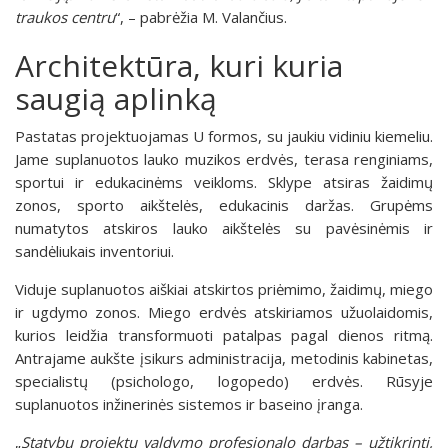
traukos centru
“, – pabrėžia M. Valančius.
Architektūra, kuri kuria
saugią aplinką
Pastatas projektuojamas U formos, su jaukiu vidiniu kiemeliu.
Jame suplanuotos lauko muzikos erdvės, terasa renginiams,
sportui ir edukacinėms veikloms. Sklype atsiras žaidimų
zonos, sporto aikštelės, edukacinis daržas. Grupėms
numatytos atskiros lauko aikštelės su pavėsinėmis ir
sandėliukais inventoriui.
Viduje suplanuotos aiškiai atskirtos priėmimo, žaidimų, miego
ir ugdymo zonos. Miego erdvės atskiriamos užuolaidomis,
kurios leidžia transformuoti patalpas pagal dienos ritmą.
Antrajame aukšte įsikurs administracija, metodinis kabinetas,
specialistų (psichologo, logopedo) erdvės. Rūsyje
suplanuotos inžinerinės sistemos ir baseino įranga.
„
Statybų projektų valdymo profesionalo darbas – užtikrinti,