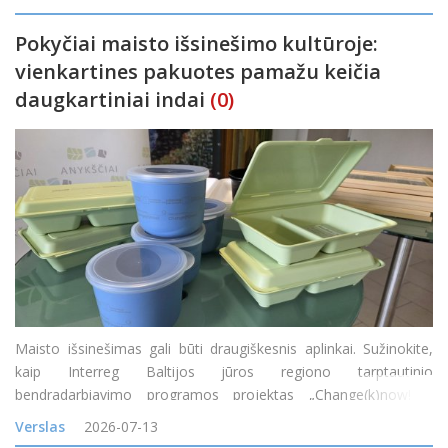
bendruomene vi
Pokyčiai maisto išsinešimo kultūroje:
vienkartines pakuotes pamažu keičia
daugkartiniai indai
(0)
Maisto išsinešimas gali būti draugiškesnis aplinkai. Sužinokite,
kaip Interreg Baltijos jūros regiono tarptautinio
bendradarbiavimo programos projektas „Change(k)now! –
mąstysenos keitimas nuo vienkartinio naudojimo į žiedines arba
Verslas
2026-07-13
daugkartinio naudojimo maisto prist