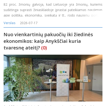
82 proc. žmonių galvoja, kad Lietuvoje yra žmonių, kuriems
sudėtinga suprasti žiniasklaidoje įprastai pateikiamas naujienas
apie politiką, ekonomiką, sveikatą ir tt., rodo naujienų portalo
„Delfi“ užsakymu atliktas reprezentatyvus „Spinter“ tyrimas. 71
Verslas
2026-07-17
proc. mano, kad y
Nuo vienkartinių pakuočių iki žiedinės
ekonomikos: kaip Anykščiai kuria
tvaresnę ateitį?
(0)