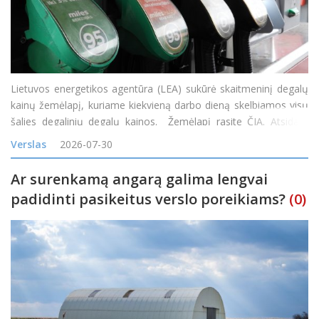
Lietuvos energetikos agentūra (LEA) sukūrė skaitmeninį degalų
kainų žemėlapį, kuriame kiekvieną darbo dieną skelbiamos visų
šalies degalinių degalų kainos. Žemėlapį rasite ČIA. Atsidarę
žemėlapį gyventojai nuo šiol galės patys palyginti kainas
Verslas
2026-07-30
skirtingose degalinėse ir rasti pi
Ar surenkamą angarą galima lengvai
padidinti pasikeitus verslo poreikiams?
(0)