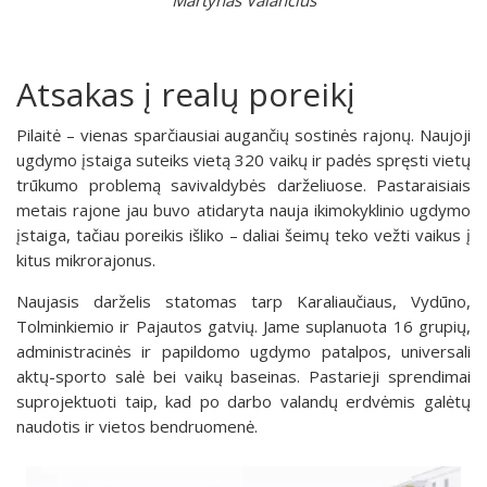
Atsakas į realų poreikį
Pilaitė – vienas sparčiausiai augančių sostinės rajonų. Naujoji
ugdymo įstaiga suteiks vietą 320 vaikų ir padės spręsti vietų
trūkumo problemą savivaldybės darželiuose. Pastaraisiais
metais rajone jau buvo atidaryta nauja ikimokyklinio ugdymo
įstaiga, tačiau poreikis išliko – daliai šeimų teko vežti vaikus į
kitus mikrorajonus.
Naujasis darželis statomas tarp Karaliaučiaus, Vydūno,
Tolminkiemio ir Pajautos gatvių. Jame suplanuota 16 grupių,
administracinės ir papildomo ugdymo patalpos, universali
aktų-sporto salė bei vaikų baseinas. Pastarieji sprendimai
suprojektuoti taip, kad po darbo valandų erdvėmis galėtų
naudotis ir vietos bendruomenė.