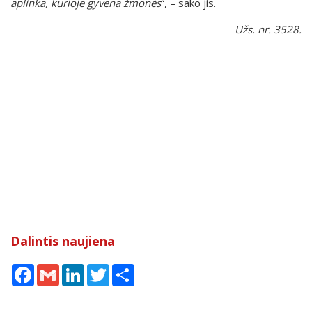
aplinka, kurioje gyvena žmonės
“, – sako jis.
Užs. nr. 3528.
Dalintis naujiena
Facebook
Gmail
LinkedIn
Twitter
Share