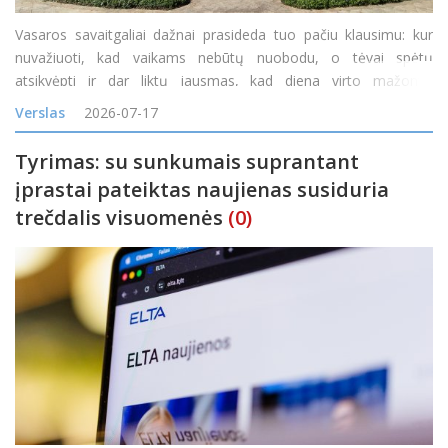
Vasaros savaitgaliai dažnai prasideda tuo pačiu klausimu: kur
nuvažiuoti, kad vaikams nebūtų nuobodu, o tėvai spėtų
atsikvėpti ir dar liktų jausmas, kad diena virto mažomis
atostogomis? Vienas tokių maršrutų veda į Ilzenbergo dvarą
Verslas
2026-07-17
Rokiškio rajone. Čia diena gali prasidėti šimta
Tyrimas: su sunkumais suprantant
įprastai pateiktas naujienas susiduria
trečdalis visuomenės
(0)