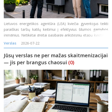
Lietuvos energetikos agentūra (LEA) kviečia gyventojus teikti
paraiškas taršių katilų keitimui į efektyvius šilumos gamybos
įrenginius. Netikėtai greitai pasibaigę ankstesnių etapų kvietimai
rodo itin didelį gyventojų susidomėjimą naujais ir efektyviais
Verslas
2026-07-22
šilumos siurbliais
Jūsų verslas ne per mažas skaitmenizacijai
— jis per brangus chaosui
(0)