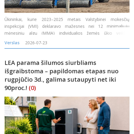
Ūkininkai, kurie 2023–2025 metais Valstybinei mokesčių
inspekcijai (VMI) deklaravo mažesnes nei 12 minimaliųjų
mėnesinių algų (MMA) individualios žemės ūkio veiklos
apmokestinamąsias pajamas arba jų visai neturėjo, tačiau gavo
Verslas
2026-07-23
tam tikrų neapmokestinamųjų pajamų, nuo 2026 m. liepos 1 d.
gali pa
LEA parama šilumos siurbliams
išgraibstoma – papildomas etapas nuo
rugpjūčio 3d., galima sutaupyti net iki
90proc.!
(0)