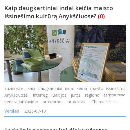
Kaip daugkartiniai indai keičia maisto
išsinešimo kultūrą Anykščiuose?
(0)
Sužinokite, kaip daugkartiniai indai keičia maisto išsinešimą
Anykščiuose. Interreg Baltijos jūros regiono tarptautinio
bendradarbiavimo programos projektas „Change(k)now! –
mąstysenos keitimas nuo vienkartinio naudojimo į žiedines arba
Verslas
2026-07-10
daugkartinio naudojimo maisto