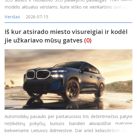
modelis aktualus verslams, kurie ieško ne vienkartinio svetainės
problemų sąrašo, o komandos, galinčios nustatyti SEO
Verslas
2026-07-15
problemas, padėti jas išspręst
Iš kur atsirado miesto visureigiai ir kodėl
jie užkariavo mūsų gatves
(0)
Automobilių pasaulis per pastaruosius tris dešimtmečius patyrė
neįtikėtinų pokyčių, kuriuos šiandien akivaizdžiai matome
kiekviename Lietuvos didmiestyje. Dar prieš keliasdešimt metų