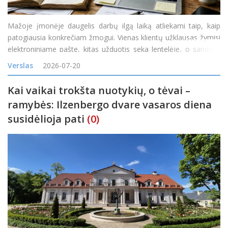
Mažoje įmonėje daugelis darbų ilgą laiką atliekami taip, kaip
patogiausia konkrečiam žmogui. Vienas klientų užklausas žymisi
elektroniniame pašte, kitas užduotis seka lentelėje, o sandėlio
likučiai tikrinami telefonu paklausus kolegos. Kol užsakymų
Verslas
2026-07-20
nedaug, toks veiklos būdas gali atrodyti pak
Kai vaikai trokšta nuotykių, o tėvai –
ramybės: Ilzenbergo dvare vasaros diena
susidėlioja pati
(0)