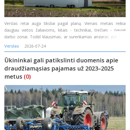
Verslas retai auga tiksliai pagal planą. Vienais metais reikia
daugiau vietos žaliavoms, kitais - technikai, trečiais - naujai
darbo zonai. Todėl klausimas, ar surenkamas angaras gali būti
padidintas, yra labai praktiškas. Atsakymas dažniausiai priklauso
Verslas
2026-07-24
nuo konstrukcijos tipo, pradinio proje
Ūkininkai gali patikslinti duomenis apie
draudžiamąsias pajamas už 2023–2025
metus
(0)