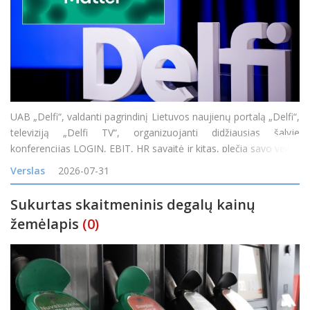
UAB „Delfi“, valdanti pagrindinį Lietuvos naujienų portalą „Delfi“,
televiziją „Delfi TV“, organizuojanti didžiausias šalyje
konferencijas LOGIN, EBIT, HR savaitė ir kitas, plečia savo veiklą
įsigijusi vieną didžiausių skaitmeninės reklamos tinklų Baltijos
Verslas
2026-07-31
Sukurtas skaitmeninis degalų kainų
žemėlapis
(0)