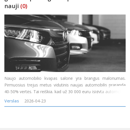
nauji
(0)
Naujo automobilio kvapas salone yra brangus malonumas.
Pirmuosius trejus metus vidutinis naujas automobilis praranda
40-50% vertės. Tai reiškia, kad už 30 000 eurų įsigytą automobilį
po trejų metų galėsi parduoti už 15 000-18 000 eurų. Tuo tarpu
Verslas
2026-04-23
naudoti automobiliai su garantija didžiąją nuve