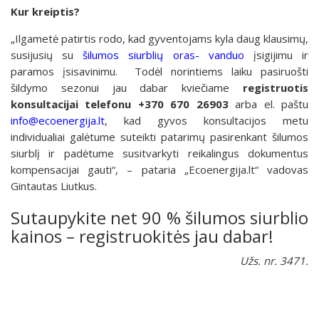
Kur kreiptis?
„Ilgametė patirtis rodo, kad gyventojams kyla daug klausimų,
susijusių su
šilumos siurblių oras- vanduo
įsigijimu ir
paramos įsisavinimu. Todėl norintiems laiku pasiruošti
šildymo sezonui jau dabar kviečiame
registruotis
konsultacijai telefonu +370 670 26903
arba el. paštu
info@ecoenergija.lt
, kad gyvos konsultacijos metu
individualiai galėtume suteikti patarimų pasirenkant šilumos
siurblį ir padėtume susitvarkyti reikalingus dokumentus
kompensacijai gauti“, – pataria „Ecoenergija.lt“ vadovas
Gintautas Liutkus.
Sutaupykite net 90 % šilumos siurblio
kainos – registruokitės jau dabar!
Užs. nr. 3471.