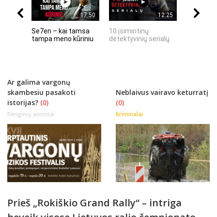
17:50
12:25
Se7en – kai tamsa
10 įsimintinų
10 įtempt
tampa meno kūriniu
detektyvinių serialų
stingdanč
istorijų
Ar galima vargonų
skambesiu pasakoti
Neblaivus vairavo keturratį
istorijas?
(0)
(0)
Renginių anonsai
Kriminalai
Prieš „Rokiškio Grand Rally“ – intriga