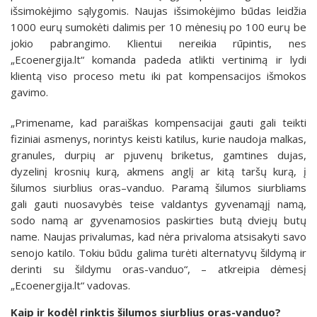
išsimokėjimo sąlygomis. Naujas išsimokėjimo būdas leidžia
1000 eurų sumokėti dalimis per 10 mėnesių po 100 eurų be
jokio pabrangimo. Klientui nereikia rūpintis, nes
„Ecoenergija.lt“ komanda padeda atlikti vertinimą ir lydi
klientą viso proceso metu iki pat kompensacijos išmokos
gavimo.
„Primename, kad paraiškas kompensacijai gauti gali teikti
fiziniai asmenys, norintys keisti katilus, kurie naudoja malkas,
granules, durpių ar pjuvenų briketus, gamtines dujas,
dyzelinį krosnių kurą, akmens anglį ar kitą taršų kurą, į
šilumos siurblius oras–vanduo. Paramą šilumos siurbliams
gali gauti nuosavybės teise valdantys gyvenamąjį namą,
sodo namą ar gyvenamosios paskirties butą dviejų butų
name. Naujas privalumas, kad nėra privaloma atsisakyti savo
senojo katilo. Tokiu būdu galima turėti alternatyvų šildymą ir
derinti su šildymu oras-vanduo“, – atkreipia dėmesį
„Ecoenergija.lt“ vadovas.
Kaip ir kodėl rinktis šilumos siurblius oras-vanduo?