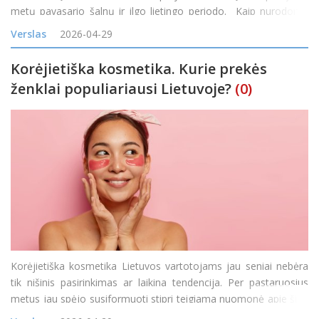
metų pavasario šalnų ir ilgo lietingo periodo. Kaip nurodoma
Finansų ministerijos parengtame projekte, siūloma valstybės
Verslas
2026-04-29
rezervo lėšų dalį lai
Korėjietiška kosmetika. Kurie prekės
ženklai populiariausi Lietuvoje?
(0)
Korėjietiška kosmetika Lietuvos vartotojams jau seniai nebėra
tik nišinis pasirinkimas ar laikina tendencija. Per pastaruosius
metus jau spėjo susiformuoti stipri teigiama nuomonė apie šios
šalies grožio srities gamintojus, jų neginčijamą kompetenciją ir