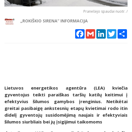
Pranešėjo spaudai nuotr. /
„ROKIŠKIO SIRENA“ INFORMACIJA
Facebook
Gmail
LinkedIn
Twitter
Sh
Lietuvos energetikos agentūra (LEA) kviečia
gyventojus teikti paraiškas taršių katilų keitimui į
efektyvius šilumos gamybos įrenginius. Netikėtai
greitai pasibaigę ankstesnių etapų kvietimai rodo itin
didelį gyventojų susidomėjimą naujais ir efektyviais
šilumos siurbliais bei jų įsigijimui taikomoms