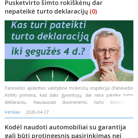
Pusketvirto šimto rokiškėnų dar
nepateikė turto deklaracijų
(0)
Panevėžio apskrities valstybinė mokesčių inspekcija (Panevėžio
AVMI) primena, kad dalis gyventojų, dar nėra pateikę turto
deklaracijų. Naujausiais duomenimis, turto deklaracijas
Panevėžio apskrityje jau pateikė 3,2 tūkst. gyventojų, tačiau dar
Verslas
2026-04-27
apie 2,6 tūkst. gyventojų tai turi padaryti iki nustatyt
Kodėl naudoti automobiliai su garantija
gali būti protingesnis pasirinkimas nei