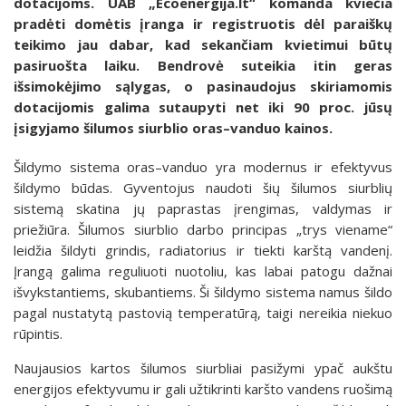
dotacijoms. UAB „Ecoenergija.lt“ komanda kviečia
pradėti domėtis įranga ir registruotis dėl paraiškų
teikimo jau dabar, kad sekančiam kvietimui būtų
pasiruošta laiku. Bendrovė suteikia itin geras
išsimokėjimo sąlygas, o pasinaudojus skiriamomis
dotacijomis galima sutaupyti net iki 90 proc. jūsų
įsigyjamo šilumos siurblio oras–vanduo kainos.
Šildymo sistema oras–vanduo yra modernus ir efektyvus
šildymo būdas. Gyventojus naudoti šių šilumos siurblių
sistemą skatina jų paprastas įrengimas, valdymas ir
priežiūra. Šilumos siurblio darbo principas „trys viename“
leidžia šildyti grindis, radiatorius ir tiekti karštą vandenį.
Įrangą galima reguliuoti nuotoliu, kas labai patogu dažnai
išvykstantiems, skubantiems. Ši šildymo sistema namus šildo
pagal nustatytą pastovią temperatūrą, taigi nereikia niekuo
rūpintis.
Naujausios kartos šilumos siurbliai pasižymi ypač aukštu
energijos efektyvumu ir gali užtikrinti karšto vandens ruošimą