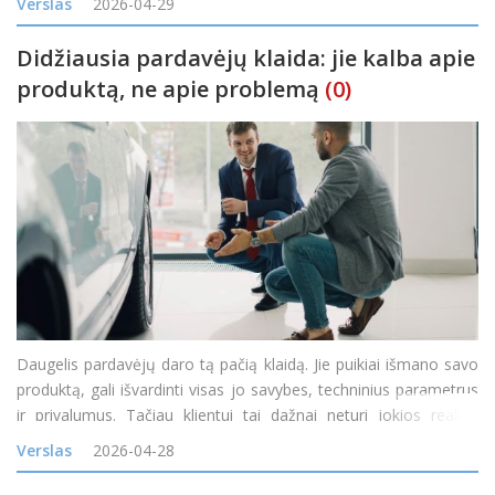
Verslas
2026-04-29
nuolatines inovac
Didžiausia pardavėjų klaida: jie kalba apie
produktą, ne apie problemą
(0)
Daugelis pardavėjų daro tą pačią klaidą. Jie puikiai išmano savo
produktą, gali išvardinti visas jo savybes, techninius parametrus
ir privalumus. Tačiau klientui tai dažnai neturi jokios realios
reikšmės. Ne todėl, kad produktas blogas. O todėl, kad kalbama
Verslas
2026-04-28
ne apie tai, kas jam