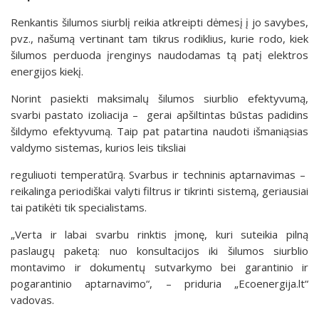
Renkantis šilumos siurblį reikia atkreipti dėmesį į jo savybes,
pvz., našumą vertinant tam tikrus rodiklius, kurie rodo, kiek
šilumos perduoda įrenginys naudodamas tą patį elektros
energijos kiekį.
Norint pasiekti maksimalų šilumos siurblio efektyvumą,
svarbi pastato izoliacija – gerai apšiltintas būstas padidins
šildymo efektyvumą. Taip pat patartina naudoti išmaniąsias
valdymo sistemas, kurios leis tiksliai
reguliuoti temperatūrą. Svarbus ir techninis aptarnavimas –
reikalinga periodiškai valyti filtrus ir tikrinti sistemą, geriausiai
tai patikėti tik specialistams.
„Verta ir labai svarbu rinktis įmonę, kuri suteikia pilną
paslaugų paketą: nuo konsultacijos iki šilumos siurblio
montavimo ir dokumentų sutvarkymo bei garantinio ir
pogarantinio aptarnavimo“, – priduria „Ecoenergija.lt“
vadovas.