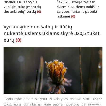
Obelietis R. Tervydis
Čekiukų istorija tęsiasi:
Vilniuje įsuko įmantrių
dviem buvusiems Rokiškio
„buterbrodų“ verslą
(0)
tarybos nariams pateikti
ieškiniai
(0)
Vyriausybė nuo šalnų ir liūčių
nukentėjusiems ūkiams skyrė 320,5 tūkst.
eurų
(0)
Vyriausybė pritarė siūlymui iš valstybės rezervo skirti 320,46
tūkst. eurų ūkininkams, kurie patyrė nuostolių dėl praėjusių