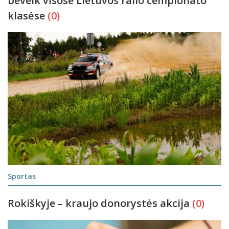
beveik visose Lietuvos ralio čempionato
klasėse
(0)
Sportas
Rokiškyje – kraujo donorystės akcija
(0)