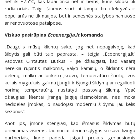
net iki +75°C, kas labai tinka net ir tiems, kurie šildosi tik
radiatoriais. Taigi, šilumos siurbliai tampa itin efektyvūs ir
populiarūs ne tik naujos, bet ir senesnės statybos namuose
ar renovuotose patalpose.
Viskuo pasirūpina
Ecoenergija.lt
komanda
„Daugelis mūsų klientų sako, jog net nepagalvoję, kad
šildytis gali būti taip paprasta, – teigia „Ecoenergija.lt“
vadovas Gintautas Liutkus. – Jie džiaugiasi, kad vasarą
nereikia rūpintis malkomis, valyti kaminų, o šildantis nėra
pelenų, malkų ar briketų įkrovų, temperatūrų šuolių, vos
keliais mygtukais galima įjungti ir išjungti šildymą ar reguliuoti
norimą temperatūrą, nustatyti pastovią šilumą. Ypač
džiaugiasi klientai įrangą įsigiję išsimokėtinai, nes moka
nedideles įmokas, o naudojasi moderniu šildymu jau kelis
sezonus“.
Anot jos, įmonė stengiasi, kad išmanus šildymas būtų
prieinamas visiems, tad nuolat derina sąlygas su savo lizingo
partneriais, kurie padeda įsigyti prekes geriausiomis