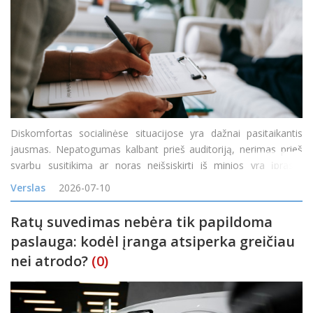
Diskomfortas socialinėse situacijose yra dažnai pasitaikantis
jausmas. Nepatogumas kalbant prieš auditoriją, nerimas prieš
svarbų susitikimą ar noras neišsiskirti iš minios yra įprasta
reakcija į tam tikras situacijas. Tačiau kai diskomfortas tampa
Verslas
2026-07-10
nuolatinis, o baimė &nd
Ratų suvedimas nebėra tik papildoma
paslauga: kodėl įranga atsiperka greičiau
nei atrodo?
(0)