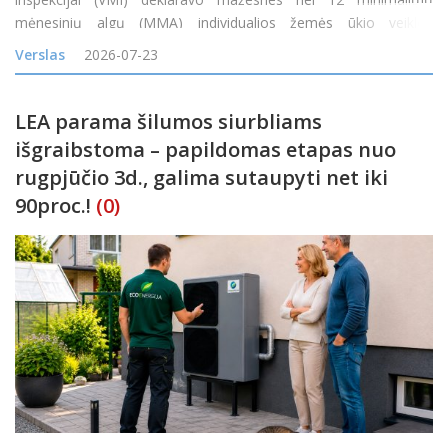
mėnesinių algų (MMA) individualios žemės ūkio veiklos
apmokestinamąsias pajamas arba jų visai neturėjo, tačiau gavo
Verslas
2026-07-23
tam tikrų neapmokestinamųjų pajamų, nuo 2026 m. liepos 1 d.
gali pa
LEA parama šilumos siurbliams
išgraibstoma – papildomas etapas nuo
rugpjūčio 3d., galima sutaupyti net iki
90proc.!
(0)