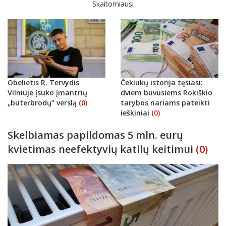
Skaitomiausi
Obelietis R. Tervydis
Čekiukų istorija tęsiasi:
Vilniuje įsuko įmantrių
dviem buvusiems Rokiškio
„buterbrodų“ verslą
(0)
tarybos nariams pateikti
ieškiniai
(0)
Skelbiamas papildomas 5 mln. eurų
kvietimas neefektyvių katilų keitimui
(0)