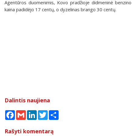
Agentūros duomenimis, Kovo pradžioje didmeninė benzino
kaina padidėjo 17 centų, o dyzelinas brango 30 centų.
Dalintis naujiena
Facebook
Gmail
LinkedIn
Twitter
Share
Rašyti komentarą