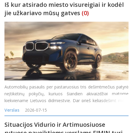
Iš kur atsirado miesto visureigiai ir kodėl
jie užkariavo mūsų gatves
(0)
Automobilių pasaulis per pastaruosius tris dešimtmečius patyrė
neįtikėtinų pokyčių, kuriuos šiandien akivaizdžiai matome
kiekviename Lietuvos didmiestyje. Dar prieš keliasdešimt metų
visureigis buvo suprantamas kaip specifinė transporto priemonė,
Verslas
2026-07-15
skirta miškų takam
Situacijos Vidurio ir Artimuosiuose
rytuose paveiktiems verslams EIMIN turi