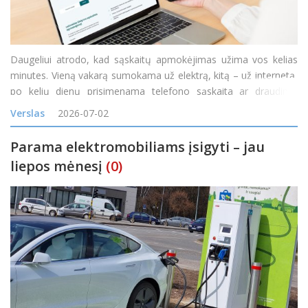
Daugeliui atrodo, kad sąskaitų apmokėjimas užima vos kelias
minutes. Vieną vakarą sumokama už elektrą, kitą – už internetą,
po kelių dienų prisimenama telefono sąskaita ar draudimo
įmoka. Atskirai kiekvienas mokėjimas tikrai nėra ilgas, tačiau per
Verslas
2026-07-02
mėnesį tokie trumpi darbai susideda į nemažai
Parama elektromobiliams įsigyti – jau
liepos mėnesį
(0)