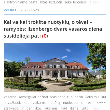
elektroniniame pašte, kitas užduotis seka lentelėje, o sandėlio
likučiai tikrinami telefonu paklausus kolegos. Kol užsakymų
Verslas
2026-07-20
nedaug, toks veiklos būdas gali atrodyti pak
Kai vaikai trokšta nuotykių, o tėvai –
ramybės: Ilzenbergo dvare vasaros diena
susidėlioja pati
(0)
Vasaros savaitgaliai dažnai prasideda tuo pačiu klausimu: kur
nuvažiuoti, kad vaikams nebūtų nuobodu, o tėvai spėtų
atsikvėpti ir dar liktų jausmas, kad diena virto mažomis