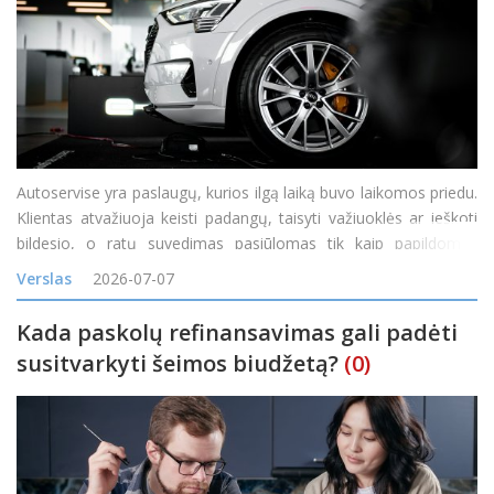
Autoservise yra paslaugų, kurios ilgą laiką buvo laikomos priedu.
Klientas atvažiuoja keisti padangų, taisyti važiuoklės ar ieškoti
bildesio, o ratų suvedimas pasiūlomas tik kaip papildomas
darbas. Tačiau vis daugiau servisų pastebi, kad toks požiūris
Verslas
2026-07-07
palieka pinigus ant stalo. Ratų geometrij
Kada paskolų refinansavimas gali padėti
susitvarkyti šeimos biudžetą?
(0)