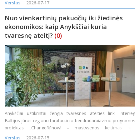
Verslas
2026-07-17
proc. mano, kad y
Nuo vienkartinių pakuočių iki žiedinės
ekonomikos: kaip Anykščiai kuria
tvaresnę ateitį?
(0)
Anykščiai užtikrintai žengia tvaresnės ateities link. Interreg
Baltijos jūros regiono tarptautinio bendradarbiavimo programos
projektas „Change(k)now! – mąstysenos keitimas nuo
vienkartinio naudojimo į žiedines arba daugkartinio naudojimo
Verslas
2026-07-15