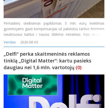
Pirmadienį skelbiamas papildomas 5 mln. eurų kvietimas
gyventojams gauti kompensacijas už pakeistus taršius biomasę
naudojusius katilus į naujus šildymo įrenginius. Kaip pranešė
Lietuvos energetikos agentūra (LEA), teikti paraiškas gyventojai
Verslas
2026-08-03
galės nuo 14 val. &bdq
„Delfi“ perka skaitmeninės reklamos
tinklą „Digital Matter“: kartu pasieks
daugiau nei 1,6 mln. vartotojų
(0)