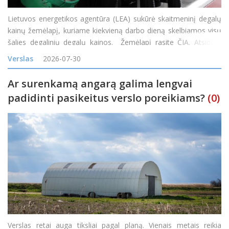
Lietuvos energetikos agentūra (LEA) sukūrė skaitmeninį degalų
kainų žemėlapį, kuriame kiekvieną darbo dieną skelbiamos visų
šalies degalinių degalų kainos. Žemėlapį rasite ČIA. Atsidarę
žemėlapį gyventojai nuo šiol galės patys palyginti kainas
Verslas
2026-07-30
skirtingose degalinėse ir rasti pi
Ar surenkamą angarą galima lengvai
padidinti pasikeitus verslo poreikiams?
(0)
Verslas retai auga tiksliai pagal planą. Vienais metais reikia