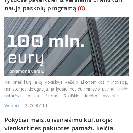
naują paskolų programą
(0)
Kai prieš kurį laiką Rokiškyje viešėjo Ekonomikos ir inovacijų
ministerijos delegacija, ją lydėjo net du ministro Edvino Grikšo
patarėjai, puikiai žinomi Rokiškio krašto gyventojams:
Mindaugas Petkevičius ir Jonas Jarutis. Susitikime su verslo
Verslas
2026-07-14
bendruomene vi
Pokyčiai maisto išsinešimo kultūroje:
vienkartines pakuotes pamažu keičia