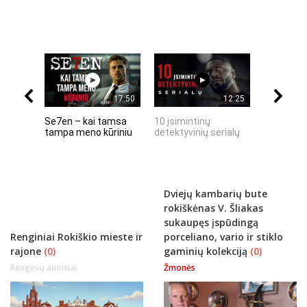
17:50
12:25
Se7en – kai tamsa
10 įsimintinų
10 įtempt
tampa meno kūriniu
detektyvinių serialų
stingdanč
istorijų
Dviejų kambarių bute
rokiškėnas V. Šliakas
sukaupęs įspūdingą
Renginiai Rokiškio mieste ir
porceliano, vario ir stiklo
rajone
(0)
gaminių kolekciją
(0)
Renginių anonsai
Žmonės