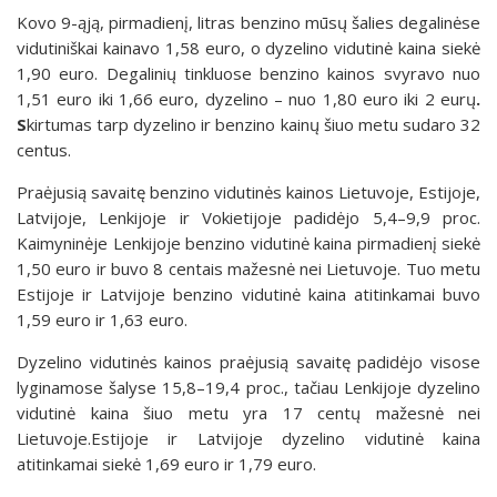
Kovo 9-ąją, pirmadienį, litras benzino mūsų šalies degalinėse
vidutiniškai kainavo 1,58 euro, o dyzelino vidutinė kaina siekė
1,90 euro. Degalinių tinkluose benzino kainos svyravo nuo
1,51 euro iki 1,66 euro, dyzelino – nuo 1,80 euro iki 2 eurų
.
S
kirtumas tarp dyzelino ir benzino kainų šiuo metu sudaro 32
centus.
Praėjusią savaitę benzino vidutinės kainos Lietuvoje, Estijoje,
Latvijoje, Lenkijoje ir Vokietijoje padidėjo 5,4–9,9 proc.
Kaimyninėje Lenkijoje benzino vidutinė kaina pirmadienį siekė
1,50 euro ir buvo 8 centais mažesnė nei Lietuvoje. Tuo metu
Estijoje ir Latvijoje benzino vidutinė kaina atitinkamai buvo
1,59 euro ir 1,63 euro.
Dyzelino vidutinės kainos praėjusią savaitę padidėjo visose
lyginamose šalyse 15,8–19,4 proc., tačiau Lenkijoje dyzelino
vidutinė kaina šiuo metu yra 17 centų mažesnė nei
Lietuvoje.Estijoje ir Latvijoje dyzelino vidutinė kaina
atitinkamai siekė 1,69 euro ir 1,79 euro.