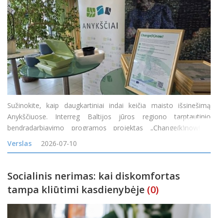
Sužinokite, kaip daugkartiniai indai keičia maisto išsinešimą
Anykščiuose. Interreg Baltijos jūros regiono tarptautinio
bendradarbiavimo programos projektas „Change(k)now! –
mąstysenos keitimas nuo vienkartinio naudojimo į žiedines arba
Verslas
2026-07-10
daugkartinio naudojimo maisto
Socialinis nerimas: kai diskomfortas
tampa kliūtimi kasdienybėje
(0)