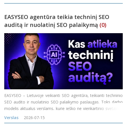
maisto pristatymo sistemas Baltijos jūros
EASYSEO agentūra teikia techninį SEO
auditą ir nuolatinį SEO palaikymą
(0)
EASYSEO – Lietuvoje veikianti SEO agentūra, teikianti techninio
SEO audito ir nuolatinio SEO palaikymo paslaugas. Toks darbo
modelis aktualus verslams, kurie ieško ne vienkartinio svetainės
problemų sąrašo, o komandos, galinčios nustatyti SEO
Verslas
2026-07-15
problemas, padėti jas išspręst