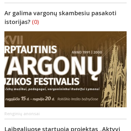
Ar galima vargonų skambesiu pasakoti
istorijas?
(0)
Renginių anonsai
Laibgaliuose startuoja projektas „Aktyvi