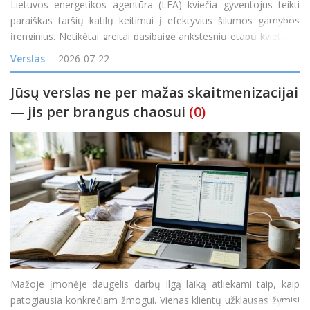
Lietuvos energetikos agentūra (LEA) kviečia gyventojus teikti
paraiškas taršių katilų keitimui į efektyvius šilumos gamybos
įrenginius. Netikėtai greitai pasibaigę ankstesnių etapų kvietimai
rodo itin didelį gyventojų susidomėjimą naujais ir efektyviais
Verslas
2026-07-22
šilumos siurbliais
Jūsų verslas ne per mažas skaitmenizacijai
— jis per brangus chaosui
(0)
Mažoje įmonėje daugelis darbų ilgą laiką atliekami taip, kaip
patogiausia konkrečiam žmogui. Vienas klientų užklausas žymisi