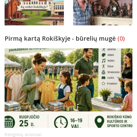
Pirmą kartą Rokiškyje - būrelių mugė
(0)
Renginių anonsai