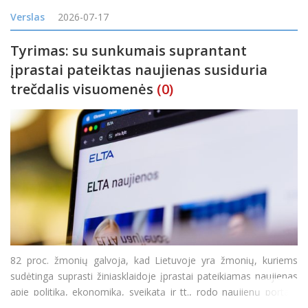
atostogomis? Vienas tokių maršrutų veda į Ilzenbergo dvarą
Verslas
2026-07-17
Rokiškio rajone. Čia diena gali prasidėti šimta
Tyrimas: su sunkumais suprantant
įprastai pateiktas naujienas susiduria
trečdalis visuomenės
(0)
82 proc. žmonių galvoja, kad Lietuvoje yra žmonių, kuriems
sudėtinga suprasti žiniasklaidoje įprastai pateikiamas naujienas
apie politiką, ekonomiką, sveikatą ir tt., rodo naujienų portalo
„Delfi“ užsakymu atliktas reprezentatyvus „Spinter“ tyrimas. 71