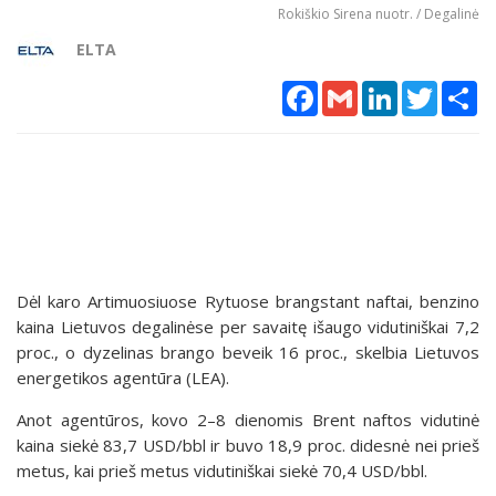
Rokiškio Sirena nuotr. / Degalinė
ELTA
Facebook
Gmail
LinkedIn
Twitter
Sh
Dėl karo Artimuosiuose Rytuose brangstant naftai, benzino
kaina Lietuvos degalinėse per savaitę išaugo vidutiniškai 7,2
proc., o dyzelinas brango beveik 16 proc., skelbia Lietuvos
energetikos agentūra (LEA).
Anot agentūros, kovo 2–8 dienomis
Brent naftos vidutinė
kaina siekė 83,7 USD/bbl ir buvo 18,9 proc. didesnė nei prieš
metus, kai prieš metus vidutiniškai siekė 70,4 USD/bbl.