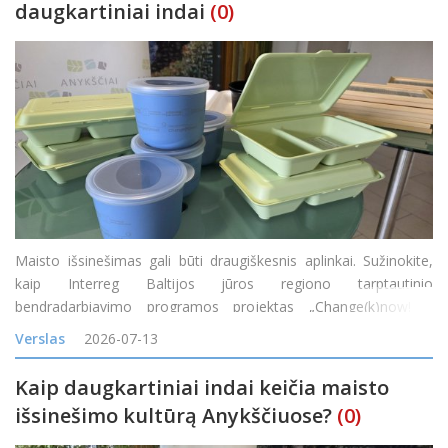
daugkartiniai indai
(0)
Maisto išsinešimas gali būti draugiškesnis aplinkai. Sužinokite,
kaip Interreg Baltijos jūros regiono tarptautinio
bendradarbiavimo programos projektas „Change(k)now! –
mąstysenos keitimas nuo vienkartinio naudojimo į žiedines arba
Verslas
2026-07-13
daugkartinio naudojimo maisto prist
Kaip daugkartiniai indai keičia maisto
išsinešimo kultūrą Anykščiuose?
(0)