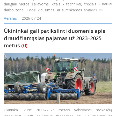
daugiau vietos žaliavoms, kitais - technikai, trečiais - naujai
darbo zonai. Todėl klausimas, ar surenkamas angaras gali būti
padidintas, yra labai praktiškas. Atsakymas dažniausiai priklauso
Verslas
2026-07-24
nuo konstrukcijos tipo, pradinio proje
Ūkininkai gali patikslinti duomenis apie
draudžiamąsias pajamas už 2023–2025
metus
(0)
Ūkininkai, kurie 2023–2025 metais Valstybinei mokesčių
inspekcijai (VMI) deklaravo mažesnes nei 12 minimaliųjų