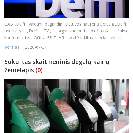
UAB „Delfi“, valdanti pagrindinį Lietuvos naujienų portalą „Delfi“,
televiziją „Delfi TV“, organizuojanti didžiausias šalyje
konferencijas LOGIN, EBIT, HR savaitė ir kitas, plečia savo veiklą
įsigijusi vieną didžiausių skaitmeninės reklamos tinklų Baltijos
Verslas
2026-07-31
Sukurtas skaitmeninis degalų kainų
žemėlapis
(0)