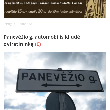
Renginių anonsai
Panevėžio g. automobilis kliudė
dviratininkę
(0)