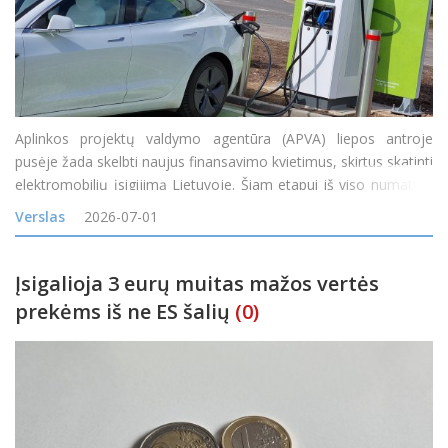
Aplinkos projektų valdymo agentūra (APVA) liepos antroje
pusėje žada skelbti naujus finansavimo kvietimus, skirtus skatinti
elektromobilių įsigijimą Lietuvoje. Šiam etapui iš viso numatyta
20 mln. eurų, iš kurių 12 mln. eurų bus skiriama gyventojų
Verslas
2026-07-01
elektromobiliams, o 8 mln. eurų
Įsigalioja 3 eurų muitas mažos vertės
prekėms iš ne ES šalių
(0)