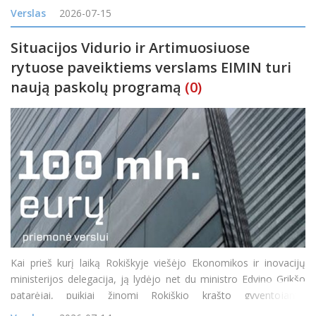
visureigis buvo suprantamas kaip specifinė transporto priemonė,
Verslas
2026-07-15
skirta miškų takam
Situacijos Vidurio ir Artimuosiuose
rytuose paveiktiems verslams EIMIN turi
naują paskolų programą
(0)
Kai prieš kurį laiką Rokiškyje viešėjo Ekonomikos ir inovacijų
ministerijos delegacija, ją lydėjo net du ministro Edvino Grikšo
patarėjai, puikiai žinomi Rokiškio krašto gyventojams:
Mindaugas Petkevičius ir Jonas Jarutis. Susitikime su verslo