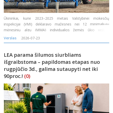
Ūkininkai, kurie 2023–2025 metais Valstybinei mokesčių
inspekcijai (VMI) deklaravo mažesnes nei 12 minimaliųjų
mėnesinių algų (MMA) individualios žemės ūkio veiklos
apmokestinamąsias pajamas arba jų visai neturėjo, tačiau gavo
Verslas
2026-07-23
tam tikrų neapmokestinamųjų pajamų, nuo 2026 m. liepos 1 d.
gali pa
LEA parama šilumos siurbliams
išgraibstoma – papildomas etapas nuo
rugpjūčio 3d., galima sutaupyti net iki
90proc.!
(0)