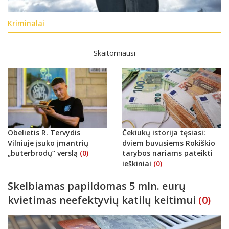
Kriminalai
Skaitomiausi
Obelietis R. Tervydis
Čekiukų istorija tęsiasi:
Vilniuje įsuko įmantrių
dviem buvusiems Rokiškio
„buterbrodų“ verslą
(0)
tarybos nariams pateikti
ieškiniai
(0)
Skelbiamas papildomas 5 mln. eurų
kvietimas neefektyvių katilų keitimui
(0)