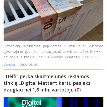
Pirmadienį skelbiamas papildomas 5 mln. eurų kvietimas
gyventojams gauti kompensacijas už pakeistus taršius biomasę
naudojusius katilus į naujus šildymo įrenginius. Kaip pranešė
Lietuvos energetikos agentūra (LEA), teikti paraiškas gyventojai
Verslas
2026-08-03
galės nuo 14 val. &bdq
„Delfi“ perka skaitmeninės reklamos
tinklą „Digital Matter“: kartu pasieks
daugiau nei 1,6 mln. vartotojų
(0)