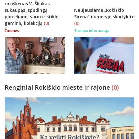
rokiškėnas V. Šliakas
sukaupęs įspūdingą
Naujausiame „Rokiškio
porceliano, vario ir stiklo
Sirena“ numeryje skaitykite
gaminių kolekciją
(0)
(0)
Žmonės
Trumpa informacija
Renginiai Rokiškio mieste ir rajone
(0)