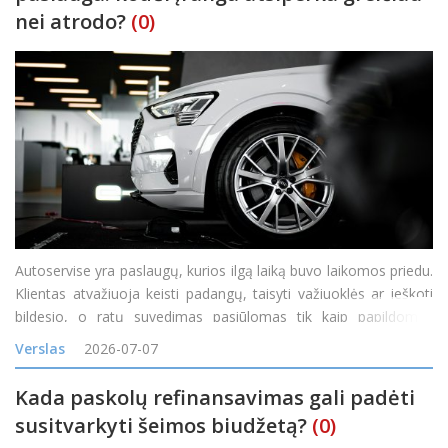
nei atrodo?
(0)
Autoservise yra paslaugų, kurios ilgą laiką buvo laikomos priedu.
Klientas atvažiuoja keisti padangų, taisyti važiuoklės ar ieškoti
bildesio, o ratų suvedimas pasiūlomas tik kaip papildomas
darbas. Tačiau vis daugiau servisų pastebi, kad toks požiūris
Verslas
2026-07-07
palieka pinigus ant stalo. Ratų geometrij
Kada paskolų refinansavimas gali padėti
susitvarkyti šeimos biudžetą?
(0)