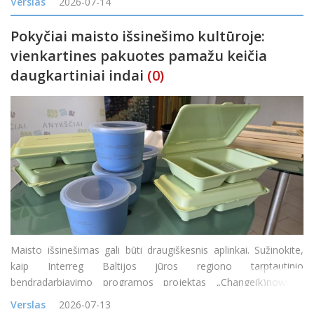
Verslas
2026-07-14
bendruomene vi
Pokyčiai maisto išsinešimo kultūroje:
vienkartines pakuotes pamažu keičia
daugkartiniai indai
(0)
Maisto išsinešimas gali būti draugiškesnis aplinkai. Sužinokite,
kaip Interreg Baltijos jūros regiono tarptautinio
bendradarbiavimo programos projektas „Change(k)now! –
mąstysenos keitimas nuo vienkartinio naudojimo į žiedines arba
Verslas
2026-07-13