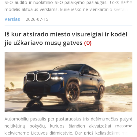
SEO audito ir nuolatinio SEO palaikymo paslaugas. Toks darbo
modelis aktualus verslams, kurie ieško ne vienkartinio svetainės
problemų sąrašo, o komandos, galinčios nustatyti SEO
Verslas
2026-07-15
problemas, padėti jas išspręst
Iš kur atsirado miesto visureigiai ir kodėl
jie užkariavo mūsų gatves
(0)
Automobilių pasaulis per pastaruosius tris dešimtmečius patyrė
neįtikėtinų pokyčių, kuriuos šiandien akivaizdžiai matome
kiekviename Lietuvos didmiestyje. Dar prieš keliasdešimt metų