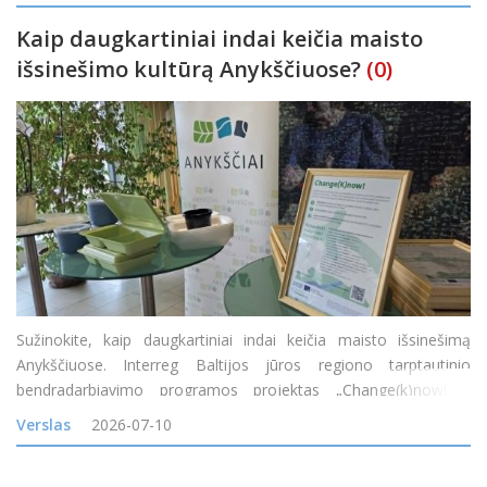
daugkartinio naudojimo maisto prist
Kaip daugkartiniai indai keičia maisto
išsinešimo kultūrą Anykščiuose?
(0)
Sužinokite, kaip daugkartiniai indai keičia maisto išsinešimą
Anykščiuose. Interreg Baltijos jūros regiono tarptautinio
bendradarbiavimo programos projektas „Change(k)now! –
mąstysenos keitimas nuo vienkartinio naudojimo į žiedines arba
Verslas
2026-07-10
daugkartinio naudojimo maisto