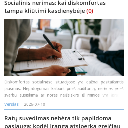
Socialinis nerimas: kai diskomfortas
tampa kliūtimi kasdienybėje
(0)
Diskomfortas socialinėse situacijose yra dažnai pasitaikantis
jausmas. Nepatogumas kalbant prieš auditoriją, nerimas prieš
svarbų susitikimą ar noras neišsiskirti iš minios yra įprasta
reakcija į tam tikras situacijas. Tačiau kai diskomfortas tampa
Verslas
2026-07-10
nuolatinis, o baimė &nd
Ratų suvedimas nebėra tik papildoma
paslauga: kodėl įranga atsiperka greičiau