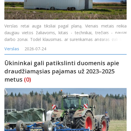
Verslas retai auga tiksliai pagal planą. Vienais metais reikia
daugiau vietos žaliavoms, kitais - technikai, trečiais - naujai
darbo zonai. Todėl klausimas, ar surenkamas angaras gali būti
padidintas, yra labai praktiškas. Atsakymas dažniausiai priklauso
Verslas
2026-07-24
nuo konstrukcijos tipo, pradinio proje
Ūkininkai gali patikslinti duomenis apie
draudžiamąsias pajamas už 2023–2025
metus
(0)