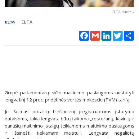
ELTA nuotr. /
ELTA
Facebook
Gmail
LinkedIn
Twitter
Sh
Grupė parlamentarų siūlo maitinimo paslaugoms nustatyti
lengvatinį 12 proc. pridėtinės vertės mokesčio (PVM) tarifą.
Jei Seimas pritartų trečiadienį įregistruotoms įstatymo
pataisoms, tokia lengvata būtų taikoma „restoranų, kavinių ir
panašių maitinimo įstaigų teikiamoms maitinimo paslaugoms
ir išsinešti tiekiamam maistui". Lengvata negaliotų