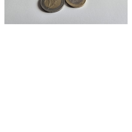
Nuo trečiadienio Europos Sąjungoje (ES) įvedamas naujas 3
eurų muitas, taikomas kiekvienai prekių rūšiai iki 150 eurų vertės
siuntose, kurios atkeliauja ne iš Bendrijos šalių. Kaip anksčiau
pranešė Muitinės departamentas, iki šiol mažos vertės (iki 150
Verslas
2026-07-01
eurų)
Pradeda veikti vienas langelis prievolėms
valstybei sumokėti
(0)