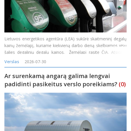
Lietuvos energetikos agentūra (LEA) sukūrė skaitmeninį degalų
kainų žemėlapį, kuriame kiekvieną darbo dieną skelbiamos visų
šalies degalinių degalų kainos. Žemėlapį rasite ČIA. Atsidarę
žemėlapį gyventojai nuo šiol galės patys palyginti kainas
Verslas
2026-07-30
skirtingose degalinėse ir rasti pi
Ar surenkamą angarą galima lengvai
padidinti pasikeitus verslo poreikiams?
(0)