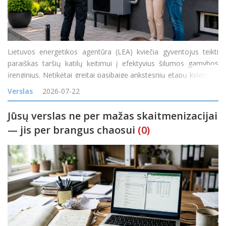
Lietuvos energetikos agentūra (LEA) kviečia gyventojus teikti
paraiškas taršių katilų keitimui į efektyvius šilumos gamybos
įrenginius. Netikėtai greitai pasibaigę ankstesnių etapų kvietimai
rodo itin didelį gyventojų susidomėjimą naujais ir efektyviais
Verslas
2026-07-22
šilumos siurbliais
Jūsų verslas ne per mažas skaitmenizacijai
— jis per brangus chaosui
(0)