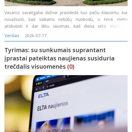
Vasaros savaitgaliai dažnai prasideda tuo pačiu klausimu: kur
nuvažiuoti, kad vaikams nebūtų nuobodu, o tėvai spėtų
atsikvėpti ir dar liktų jausmas, kad diena virto mažomis
atostogomis? Vienas tokių maršrutų veda į Ilzenbergo dvarą
Verslas
2026-07-17
Rokiškio rajone. Čia diena gali prasidėti šimta
Tyrimas: su sunkumais suprantant
įprastai pateiktas naujienas susiduria
trečdalis visuomenės
(0)