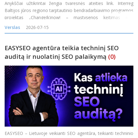
Anykščiai užtikrintai žengia tvaresnės ateities link. Interreg
Baltijos jūros regiono tarptautinio bendradarbiavimo programos
projektas „Change(k)now! – mąstysenos keitimas nuo
vienkartinio naudojimo į žiedines arba daugkartinio naudojimo
Verslas
2026-07-15
maisto pristatymo sistemas Baltijos jūros
EASYSEO agentūra teikia techninį SEO
auditą ir nuolatinį SEO palaikymą
(0)
EASYSEO – Lietuvoje veikianti SEO agentūra, teikianti techninio