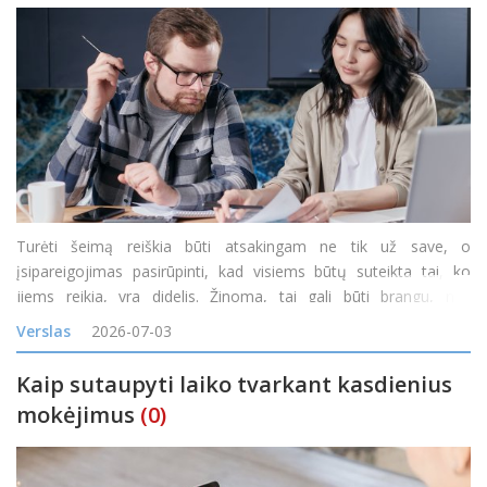
Turėti šeimą reiškia būti atsakingam ne tik už save, o
įsipareigojimas pasirūpinti, kad visiems būtų suteikta tai, ko
jiems reikia, yra didelis. Žinoma, tai gali būti brangu, nes
kiekvieną mėnesį reikia būtiniausių prekių, daiktų ir paslaugų,
Verslas
2026-07-03
padedančių kiekvienam šeimos nariui.
Kaip sutaupyti laiko tvarkant kasdienius
mokėjimus
(0)