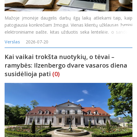
Mažoje įmonėje daugelis darbų ilgą laiką atliekami taip, kaip
patogiausia konkrečiam žmogui. Vienas klientų užklausas žymisi
elektroniniame pašte, kitas užduotis seka lentelėje, o sandėlio
likučiai tikrinami telefonu paklausus kolegos. Kol užsakymų
Verslas
2026-07-20
nedaug, toks veiklos būdas gali atrodyti pak
Kai vaikai trokšta nuotykių, o tėvai –
ramybės: Ilzenbergo dvare vasaros diena
susidėlioja pati
(0)