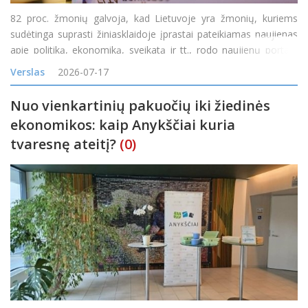
82 proc. žmonių galvoja, kad Lietuvoje yra žmonių, kuriems
sudėtinga suprasti žiniasklaidoje įprastai pateikiamas naujienas
apie politiką, ekonomiką, sveikatą ir tt., rodo naujienų portalo
„Delfi“ užsakymu atliktas reprezentatyvus „Spinter“ tyrimas. 71
Verslas
2026-07-17
proc. mano, kad y
Nuo vienkartinių pakuočių iki žiedinės
ekonomikos: kaip Anykščiai kuria
tvaresnę ateitį?
(0)