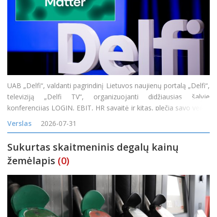
UAB „Delfi“, valdanti pagrindinį Lietuvos naujienų portalą „Delfi“,
televiziją „Delfi TV“, organizuojanti didžiausias šalyje
konferencijas LOGIN, EBIT, HR savaitė ir kitas, plečia savo veiklą
įsigijusi vieną didžiausių skaitmeninės reklamos tinklų Baltijos
Verslas
2026-07-31
Sukurtas skaitmeninis degalų kainų
žemėlapis
(0)