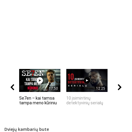
17:50
12:25
Se7en – kai tamsa
10 įsimintinų
10 įtempt
tampa meno kūriniu
detektyvinių serialų
stingdanč
istorijų
Dviejų kambarių bute