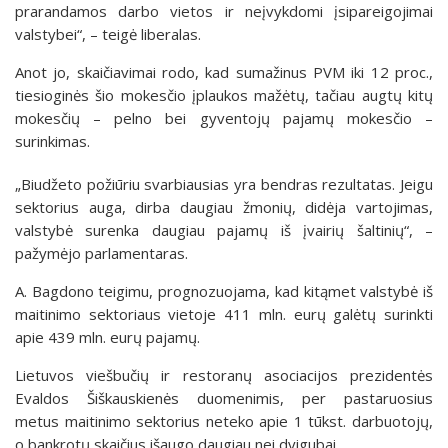
prarandamos darbo vietos ir neįvykdomi įsipareigojimai
valstybei“, – teigė liberalas.
Anot jo, skaičiavimai rodo, kad sumažinus PVM iki 12 proc.,
tiesioginės šio mokesčio įplaukos mažėtų, tačiau augtų kitų
mokesčių – pelno bei gyventojų pajamų mokesčio –
surinkimas.
„Biudžeto požiūriu svarbiausias yra bendras rezultatas. Jeigu
sektorius auga, dirba daugiau žmonių, didėja vartojimas,
valstybė surenka daugiau pajamų iš įvairių šaltinių“, –
pažymėjo parlamentaras.
A. Bagdono teigimu, prognozuojama, kad kitąmet valstybė iš
maitinimo sektoriaus vietoje 411 mln. eurų galėtų surinkti
apie 439 mln. eurų pajamų.
Lietuvos viešbučių ir restoranų asociacijos prezidentės
Evaldos Šiškauskienės duomenimis, per pastaruosius
metus maitinimo sektorius neteko apie 1 tūkst. darbuotojų,
o bankrotų skaičius išaugo daugiau nei dvigubai.