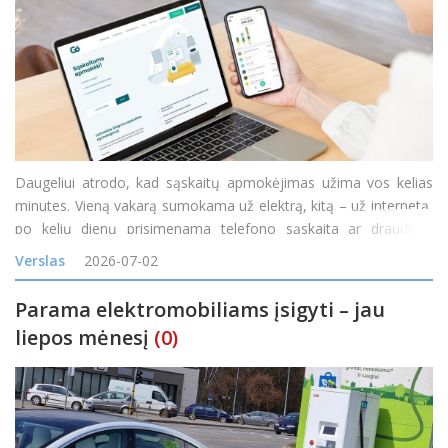
Daugeliui atrodo, kad sąskaitų apmokėjimas užima vos kelias
minutes. Vieną vakarą sumokama už elektrą, kitą – už internetą,
po kelių dienų prisimenama telefono sąskaita ar draudimo
įmoka. Atskirai kiekvienas mokėjimas tikrai nėra ilgas, tačiau per
Verslas
2026-07-02
mėnesį tokie trumpi darbai susideda į nemažai
Parama elektromobiliams įsigyti – jau
liepos mėnesį
(0)