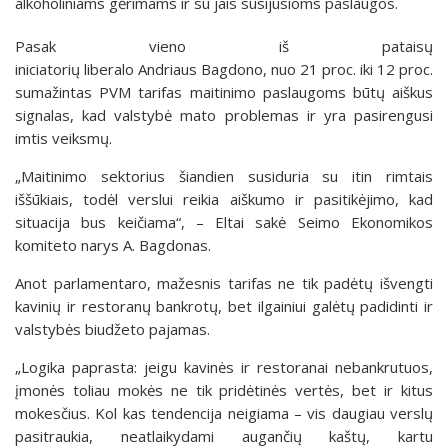
alkoholiniams gėrimams ir su jais susijusioms paslaugos.
Pasak vieno iš pataisų
iniciatorių liberalo Andriaus Bagdono, nuo 21 proc. iki 12 proc.
sumažintas PVM tarifas maitinimo paslaugoms būtų aiškus
signalas, kad valstybė mato problemas ir yra pasirengusi
imtis veiksmų.
„Maitinimo sektorius šiandien susiduria su itin rimtais
iššūkiais, todėl verslui reikia aiškumo ir pasitikėjimo, kad
situacija bus keičiama“, – Eltai sakė Seimo Ekonomikos
komiteto narys A. Bagdonas.
Anot parlamentaro, mažesnis tarifas ne tik padėtų išvengti
kavinių ir restoranų bankrotų, bet ilgainiui galėtų padidinti ir
valstybės biudžeto pajamas.
„Logika paprasta: jeigu kavinės ir restoranai nebankrutuos,
įmonės toliau mokės ne tik pridėtinės vertės, bet ir kitus
mokesčius. Kol kas tendencija neigiama – vis daugiau verslų
pasitraukia, neatlaikydami augančių kaštų, kartu