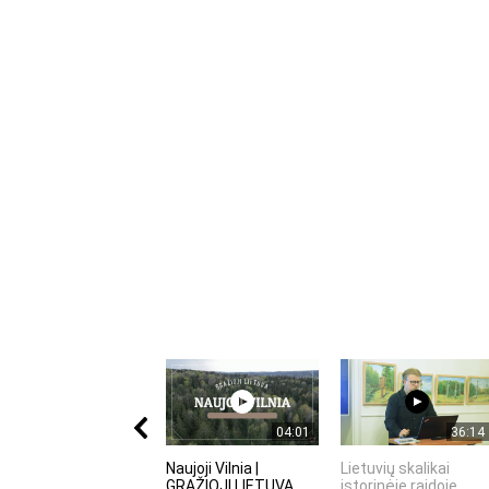
04:01
36:14
Naujoji Vilnia |
Lietuvių skalikai
GRAŽIOJI LIETUVA
istorinėje raidoje