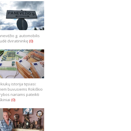
nevėžio g. automobilis
iudė dviratininkę
(0)
kiukų istorija tęsiasi:
iem buvusiems Rokiškio
rybos nariams pateikti
škiniai
(0)