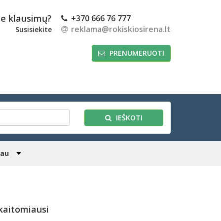
te klausimų?
+370 666 76 777
reklama@rokiskiosirena.lt
Susisiekite
PRENUMERUOTI
IEŠKOTI
iau
kaitomiausi