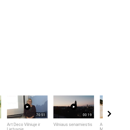
70:51
00:19
Art Deco Vilniuje ir
Vilniaus senamiestis
Autorius Edgar
Lietuvoje
Mascinskas