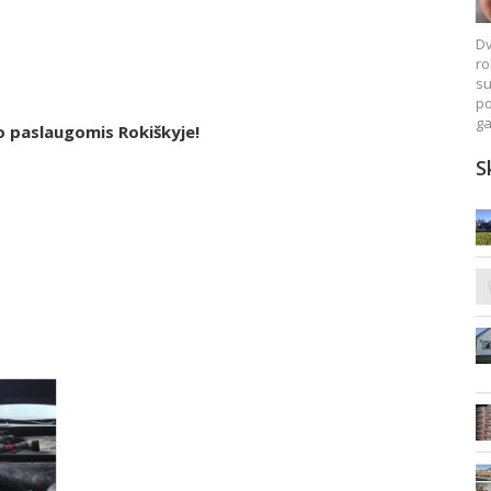
Dv
ro
su
po
ga
o paslaugomis Rokiškyje!
S