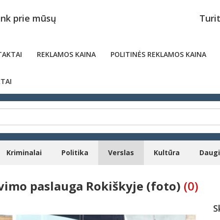
unk prie mūsų
Turi
AKTAI
REKLAMOS KAINA
POLITINĖS REKLAMOS KAINA
TAI
Kriminalai
Politika
Verslas
Kultūra
Daug
vimo paslauga Rokiškyje (foto)
(0)
S