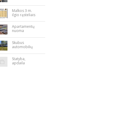
Nepriklausomy
bės aikštėje
Malkos 3 m.
ilgio rąsteliais
Apartamentų
nuoma
Rokiškyje
Skubus
automobilių
supirkimas
Statyba,
apdaila