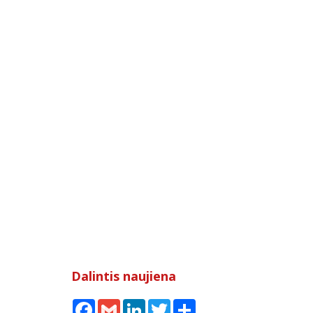
Dalintis naujiena
Facebook
Gmail
LinkedIn
Twitter
Share