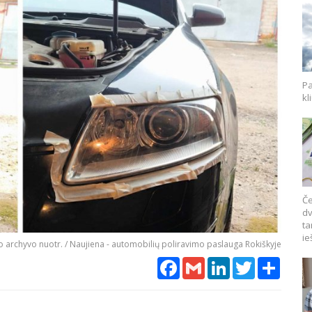
Pa
kl
Če
dv
ta
ie
 archyvo nuotr. / Naujiena - automobilių poliravimo paslauga Rokiškyje
Facebook
Gmail
LinkedIn
Twitter
Share