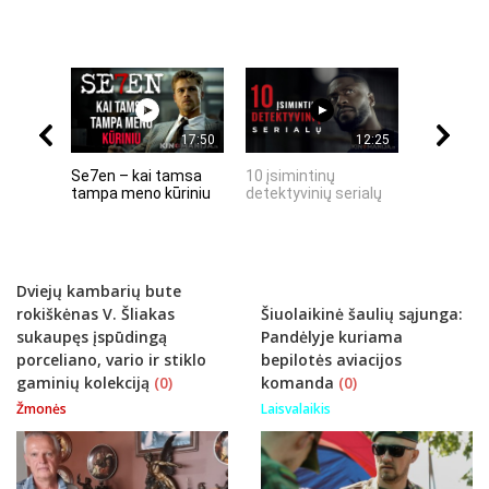
17:50
12:25
Se7en – kai tamsa
10 įsimintinų
10 įtempt
tampa meno kūriniu
detektyvinių serialų
stingdanč
istorijų
Dviejų kambarių bute
rokiškėnas V. Šliakas
Šiuolaikinė šaulių sąjunga:
sukaupęs įspūdingą
Pandėlyje kuriama
porceliano, vario ir stiklo
bepilotės aviacijos
gaminių kolekciją
(0)
komanda
(0)
Žmonės
Laisvalaikis