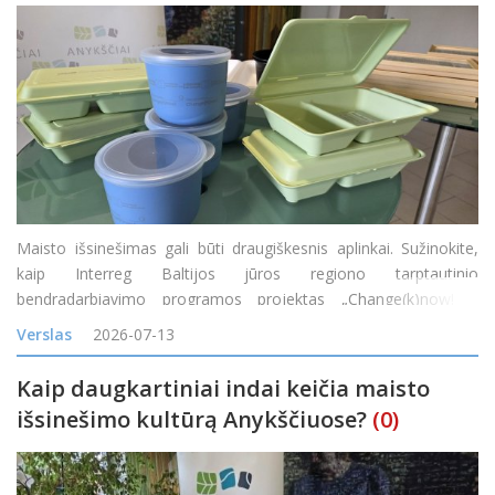
Maisto išsinešimas gali būti draugiškesnis aplinkai. Sužinokite,
kaip Interreg Baltijos jūros regiono tarptautinio
bendradarbiavimo programos projektas „Change(k)now! –
mąstysenos keitimas nuo vienkartinio naudojimo į žiedines arba
Verslas
2026-07-13
daugkartinio naudojimo maisto prist
Kaip daugkartiniai indai keičia maisto
išsinešimo kultūrą Anykščiuose?
(0)