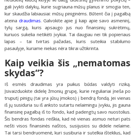
gali įvykti dalykų, kurie sugriauna mūsų planus ir smogia ten,
kur skaudžia labiausiai: mūsų piniginėms. Būtent čia į pagalbą
ateina
draudimas
. Galvokite apie jį kaip apie savo asmeninį,
tylų sargą, kuris apsaugo jus nuo finansinių sukrėtimų,
kuriuos sukelia netikėti įvykiai. Tai daugiau nei tik popieriaus
lapas – tai tvirtas pažadas, kuris suteikia stabilumo
pasaulyje, kuriame niekas nėra tikrai užtikrinta.
Kaip veikia šis „nematomas
skydas“?
Iš esmės draudimas yra puikus būdas valdyti riziką.
Įsivaizduokite didelę žmonių grupę, kurie reguliariai įneša po
truputį pinigų (tai yra jūsų įmokos) į bendrą fondą. Jei vienas
iš jų susiduria su iš anksto sutartu nelaimingu įvykiu, jis gauna
finansinę pagalbą iš to fondo, kad padengtų savo nuostolius.
Šis bendras fondas reiškia, kad nė vienas asmuo neturi pats
nešti visos finansinės naštos, susijusios su didele nelaime.
Tai tarsi bendruomenė, kuri susiburia ir sutelkia išteklius, kad