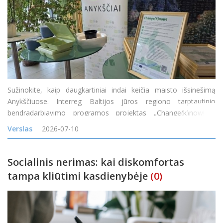
Sužinokite, kaip daugkartiniai indai keičia maisto išsinešimą
Anykščiuose. Interreg Baltijos jūros regiono tarptautinio
bendradarbiavimo programos projektas „Change(k)now! –
mąstysenos keitimas nuo vienkartinio naudojimo į žiedines arba
Verslas
2026-07-10
daugkartinio naudojimo maisto
Socialinis nerimas: kai diskomfortas
tampa kliūtimi kasdienybėje
(0)