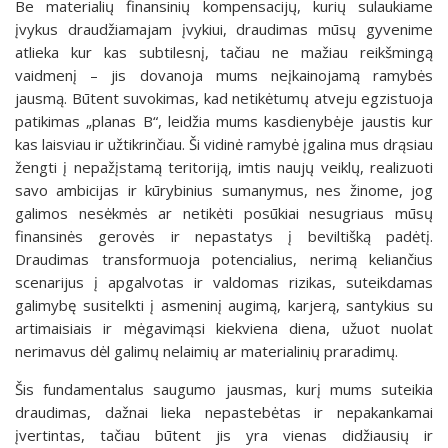
Be materialių finansinių kompensacijų, kurių sulaukiame
įvykus draudžiamajam įvykiui, draudimas mūsų gyvenime
atlieka kur kas subtilesnį, tačiau ne mažiau reikšmingą
vaidmenį – jis dovanoja mums neįkainojamą ramybės
jausmą. Būtent suvokimas, kad netikėtumų atveju egzistuoja
patikimas „planas B“, leidžia mums kasdienybėje jaustis kur
kas laisviau ir užtikrinčiau. Ši vidinė ramybė įgalina mus drąsiau
žengti į nepažįstamą teritoriją, imtis naujų veiklų, realizuoti
savo ambicijas ir kūrybinius sumanymus, nes žinome, jog
galimos nesėkmės ar netikėti posūkiai nesugriaus mūsų
finansinės gerovės ir nepastatys į beviltišką padėtį.
Draudimas transformuoja potencialius, nerimą keliančius
scenarijus į apgalvotas ir valdomas rizikas, suteikdamas
galimybę susitelkti į asmeninį augimą, karjerą, santykius su
artimaisiais ir mėgavimąsi kiekviena diena, užuot nuolat
nerimavus dėl galimų nelaimių ar materialinių praradimų.
Šis fundamentalus saugumo jausmas, kurį mums suteikia
draudimas, dažnai lieka nepastebėtas ir nepakankamai
įvertintas, tačiau būtent jis yra vienas didžiausių ir