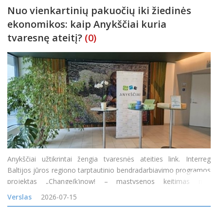
Nuo vienkartinių pakuočių iki žiedinės
ekonomikos: kaip Anykščiai kuria
tvaresnę ateitį?
(0)
Anykščiai užtikrintai žengia tvaresnės ateities link. Interreg
Baltijos jūros regiono tarptautinio bendradarbiavimo programos
projektas „Change(k)now! – mąstysenos keitimas nuo
vienkartinio naudojimo į žiedines arba daugkartinio naudojimo
Verslas
2026-07-15
maisto pristatymo sistemas Baltijos jūros