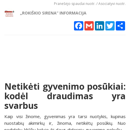
Pranešėjo spaudai nuotr. / Asociatyvi nuotr.
„ROKIŠKIO SIRENA“ INFORMACIJA
Facebook
Gmail
LinkedIn
Twitter
Sh
Netikėti gyvenimo posūkiai:
kodėl draudimas yra
svarbus
Kaip visi žinome, gyvenimas yra tarsi nuotykis, kupinas
nuostabių akimirkų ir, žinoma, netikėtų posūkių. Nuo
nedidelių kliūčių kelyje iki daug didesnių gyvenimo pokyčių –