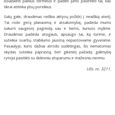
išsiaiškinti painius terminus ir padėti jums pasirinkti tai, kas
tikrai atitinka jūsų poreikius.
Galų gale, draudimas reiškia aktyvų požiūrį į neaiškią ateitį.
Tai rodo gerą planavimą ir atsakomybę, padeda mums
sukurti saugesnį pagrindą sau ir tiems, kuriuos mylime.
Draudimas padeda atsigauti, apsaugo tai, ką turime, ir
suteikia svarbų stabilumo jausmą nepastoviame gyvenime.
Pasaulyje, kuris dažnai atrodo sudėtingas, šis nematomas
skydas suteikia paprastą, bet giluminį pažadą: galimybę
rytojui pasitikti su didesniu atsparumu ir mažesniu nerimu.
Užs. nr. 3211.