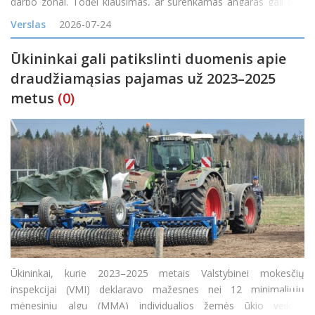
darbo zonai. Todėl klausimas, ar surenkamas angaras gali būti
padidintas, yra labai praktiškas. Atsakymas dažniausiai priklauso
Verslas
2026-07-24
nuo konstrukcijos tipo, pradinio proje
Ūkininkai gali patikslinti duomenis apie
draudžiamąsias pajamas už 2023–2025
metus
(0)
Ūkininkai, kurie 2023–2025 metais Valstybinei mokesčių
inspekcijai (VMI) deklaravo mažesnes nei 12 minimaliųjų
mėnesinių algų (MMA) individualios žemės ūkio veiklos