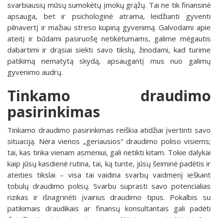
svarbiausių mūsų sumokėtų įmokų grąžų. Tai ne tik finansinė
apsauga, bet ir psichologinė atrama, leidžianti gyventi
pilnavertį ir mažiau streso kupiną gyvenimą. Galvodami apie
ateitį ir būdami pasiruošę netikėtumams, galime mėgautis
dabartimi ir drąsiai siekti savo tikslų, žinodami, kad turime
patikimą nematytą skydą, apsaugantį mus nuo galimų
gyvenimo audrų.
Tinkamo draudimo
pasirinkimas
Tinkamo draudimo pasirinkimas reiškia atidžiai įvertinti savo
situaciją. Nėra vienos „geriausios“ draudimo poliso visiems;
tai, kas tinka vienam asmeniui, gali netikti kitam. Tokie dalykai
kaip jūsų kasdienė rutina, tai, ką turite, jūsų šeiminė padėtis ir
ateities tikslai – visa tai vaidina svarbų vaidmenį ieškant
tobulų draudimo polisų. Svarbu suprasti savo potencialias
rizikas ir išnagrinėti įvairius draudimo tipus. Pokalbis su
patikimais draudikais ar finansų konsultantais gali padėti