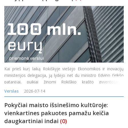
Kai prieš kurį laiką Rokiškyje viešėjo Ekonomikos ir inovacijų
ministerijos delegacija, ją lydėjo net du ministro Edvino Grikšo
patarėjai, puikiai žinomi Rokiškio krašto gyventojams:
Mindaugas Petkevičius ir Jonas Jarutis. Susitikime su verslo
Verslas
2026-07-14
bendruomene vi
Pokyčiai maisto išsinešimo kultūroje:
vienkartines pakuotes pamažu keičia
daugkartiniai indai
(0)