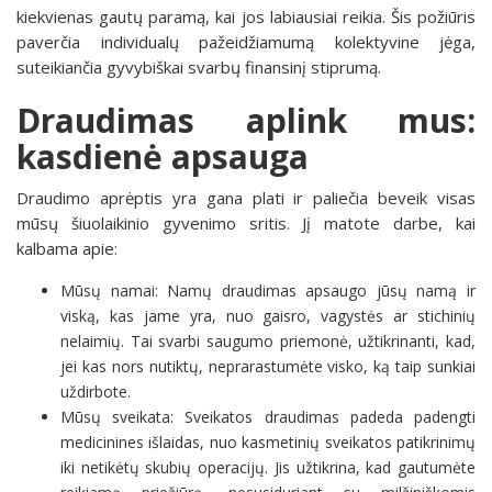
kiekvienas gautų paramą, kai jos labiausiai reikia. Šis požiūris
paverčia individualų pažeidžiamumą kolektyvine jėga,
suteikiančia gyvybiškai svarbų finansinį stiprumą.
Draudimas aplink mus:
kasdienė apsauga
Draudimo aprėptis yra gana plati ir paliečia beveik visas
mūsų šiuolaikinio gyvenimo sritis. Jį matote darbe, kai
kalbama apie:
Mūsų namai: Namų draudimas apsaugo jūsų namą ir
viską, kas jame yra, nuo gaisro, vagystės ar stichinių
nelaimių. Tai svarbi saugumo priemonė, užtikrinanti, kad,
jei kas nors nutiktų, neprarastumėte visko, ką taip sunkiai
uždirbote.
Mūsų sveikata: Sveikatos draudimas padeda padengti
medicinines išlaidas, nuo kasmetinių sveikatos patikrinimų
iki netikėtų skubių operacijų. Jis užtikrina, kad gautumėte