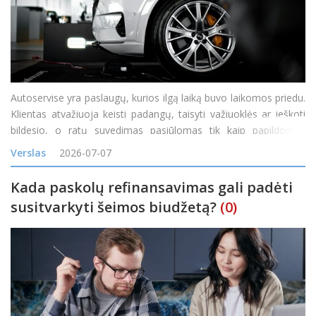
Autoservise yra paslaugų, kurios ilgą laiką buvo laikomos priedu.
Klientas atvažiuoja keisti padangų, taisyti važiuoklės ar ieškoti
bildesio, o ratų suvedimas pasiūlomas tik kaip papildomas
darbas. Tačiau vis daugiau servisų pastebi, kad toks požiūris
Verslas
2026-07-07
palieka pinigus ant stalo. Ratų geometrij
Kada paskolų refinansavimas gali padėti
susitvarkyti šeimos biudžetą?
(0)