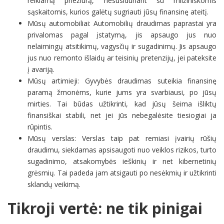
reikiamą priežiūrą, nesusiduriant su milžiniškomis
sąskaitomis, kurios galėtų sugriauti jūsų finansinę ateitį.
Mūsų automobiliai: Automobilių draudimas paprastai yra
privalomas pagal įstatymą, jis apsaugo jus nuo
nelaimingų atsitikimų, vagysčių ir sugadinimų. Jis apsaugo
jus nuo remonto išlaidų ar teisinių pretenzijų, jei pateksite
į avariją.
Mūsų artimieji: Gyvybės draudimas suteikia finansinę
paramą žmonėms, kurie jums yra svarbiausi, po jūsų
mirties. Tai būdas užtikrinti, kad jūsų šeima išliktų
finansiškai stabili, net jei jūs nebegalėsite tiesiogiai ja
rūpintis.
Mūsų verslas: Verslas taip pat remiasi įvairių rūšių
draudimu, siekdamas apsisaugoti nuo veiklos rizikos, turto
sugadinimo, atsakomybės ieškinių ir net kibernetinių
grėsmių. Tai padeda jam atsigauti po nesėkmių ir užtikrinti
sklandų veikimą.
Tikroji vertė: ne tik pinigai