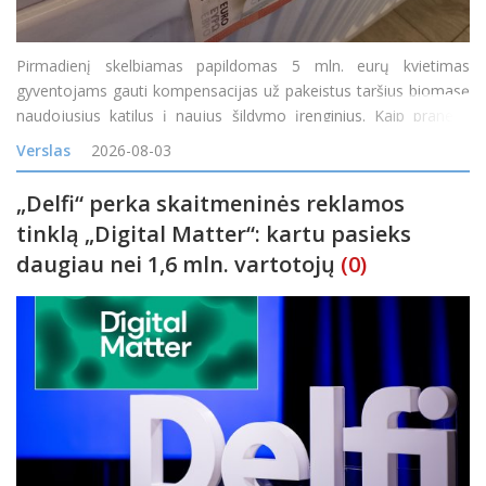
Pirmadienį skelbiamas papildomas 5 mln. eurų kvietimas
gyventojams gauti kompensacijas už pakeistus taršius biomasę
naudojusius katilus į naujus šildymo įrenginius. Kaip pranešė
Lietuvos energetikos agentūra (LEA), teikti paraiškas gyventojai
Verslas
2026-08-03
galės nuo 14 val. &bdq
„Delfi“ perka skaitmeninės reklamos
tinklą „Digital Matter“: kartu pasieks
daugiau nei 1,6 mln. vartotojų
(0)