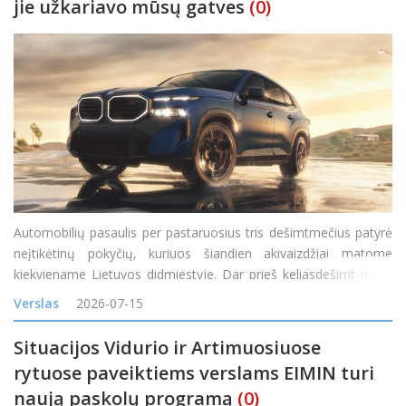
jie užkariavo mūsų gatves
(0)
Automobilių pasaulis per pastaruosius tris dešimtmečius patyrė
neįtikėtinų pokyčių, kuriuos šiandien akivaizdžiai matome
kiekviename Lietuvos didmiestyje. Dar prieš keliasdešimt metų
visureigis buvo suprantamas kaip specifinė transporto priemonė,
Verslas
2026-07-15
skirta miškų takam
Situacijos Vidurio ir Artimuosiuose
rytuose paveiktiems verslams EIMIN turi
naują paskolų programą
(0)