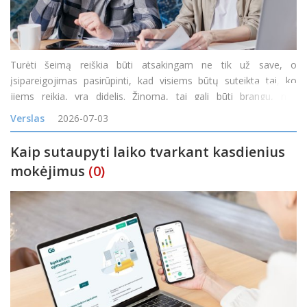
Turėti šeimą reiškia būti atsakingam ne tik už save, o
įsipareigojimas pasirūpinti, kad visiems būtų suteikta tai, ko
jiems reikia, yra didelis. Žinoma, tai gali būti brangu, nes
kiekvieną mėnesį reikia būtiniausių prekių, daiktų ir paslaugų,
Verslas
2026-07-03
padedančių kiekvienam šeimos nariui.
Kaip sutaupyti laiko tvarkant kasdienius
mokėjimus
(0)