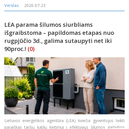
apmokestinamąsias pajamas arba jų visai neturėjo, tačiau gavo
Verslas
2026-07-23
tam tikrų neapmokestinamųjų pajamų, nuo 2026 m. liepos 1 d.
gali pa
LEA parama šilumos siurbliams
išgraibstoma – papildomas etapas nuo
rugpjūčio 3d., galima sutaupyti net iki
90proc.!
(0)
Lietuvos energetikos agentūra (LEA) kviečia gyventojus teikti
paraiškas taršių katilų keitimui į efektyvius šilumos gamybos