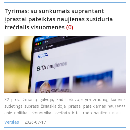
Rokiškio rajone. Čia diena gali prasidėti šimta
Tyrimas: su sunkumais suprantant
įprastai pateiktas naujienas susiduria
trečdalis visuomenės
(0)
82 proc. žmonių galvoja, kad Lietuvoje yra žmonių, kuriems
sudėtinga suprasti žiniasklaidoje įprastai pateikiamas naujienas
apie politiką, ekonomiką, sveikatą ir tt., rodo naujienų portalo
„Delfi“ užsakymu atliktas reprezentatyvus „Spinter“ tyrimas. 71
Verslas
2026-07-17
proc. mano, kad y