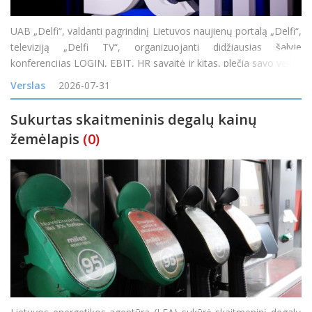
UAB „Delfi“, valdanti pagrindinį Lietuvos naujienų portalą „Delfi“,
televiziją „Delfi TV“, organizuojanti didžiausias šalyje
konferencijas LOGIN, EBIT, HR savaitė ir kitas, plečia savo veiklą
įsigijusi vieną didžiausių skaitmeninės reklamos tinklų Baltijos
Verslas
2026-07-31
Sukurtas skaitmeninis degalų kainų
žemėlapis
(0)