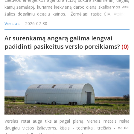
Lietuvos energetikos agentūra (LEA) sukūrė skaitmeninį degalų
kainų žemėlapį, kuriame kiekvieną darbo dieną skelbiamos visų
šalies degalinių degalų kainos. Žemėlapį rasite ČIA. Atsidarę
žemėlapį gyventojai nuo šiol galės patys palyginti kainas
Verslas
2026-07-30
skirtingose degalinėse ir rasti pi
Ar surenkamą angarą galima lengvai
padidinti pasikeitus verslo poreikiams?
(0)
Verslas retai auga tiksliai pagal planą. Vienais metais reikia
daugiau vietos žaliavoms, kitais - technikai, trečiais - naujai