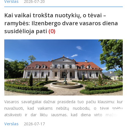
Verslas
2026-07-20
nedaug, toks veiklos būdas gali atrodyti pak
Kai vaikai trokšta nuotykių, o tėvai –
ramybės: Ilzenbergo dvare vasaros diena
susidėlioja pati
(0)
Vasaros savaitgaliai dažnai prasideda tuo pačiu klausimu: kur
nuvažiuoti, kad vaikams nebūtų nuobodu, o tėvai spėtų
atsikvėpti ir dar liktų jausmas, kad diena virto mažomis
atostogomis? Vienas tokių maršrutų veda į Ilzenbergo dvarą
Verslas
2026-07-17