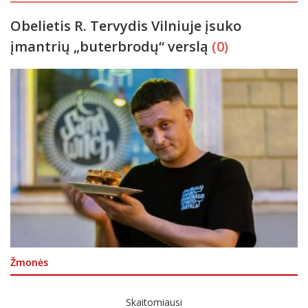
Obelietis R. Tervydis Vilniuje įsuko
įmantrių „buterbrodų“ verslą
(0)
Žmonės
Skaitomiausi