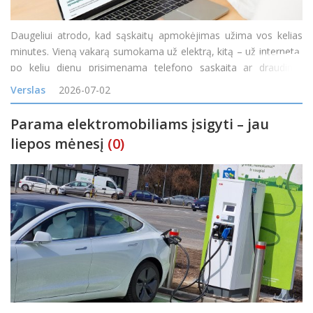
Daugeliui atrodo, kad sąskaitų apmokėjimas užima vos kelias
minutes. Vieną vakarą sumokama už elektrą, kitą – už internetą,
po kelių dienų prisimenama telefono sąskaita ar draudimo
įmoka. Atskirai kiekvienas mokėjimas tikrai nėra ilgas, tačiau per
Verslas
2026-07-02
mėnesį tokie trumpi darbai susideda į nemažai
Parama elektromobiliams įsigyti – jau
liepos mėnesį
(0)