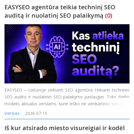
EASYSEO agentūra teikia techninį SEO
auditą ir nuolatinį SEO palaikymą
(0)
EASYSEO – Lietuvoje veikianti SEO agentūra, teikianti techninio
SEO audito ir nuolatinio SEO palaikymo paslaugas. Toks darbo
modelis aktualus verslams, kurie ieško ne vienkartinio svetainės
problemų sąrašo, o komandos, galinčios nustatyti SEO
Verslas
2026-07-15
problemas, padėti jas išspręst
Iš kur atsirado miesto visureigiai ir kodėl