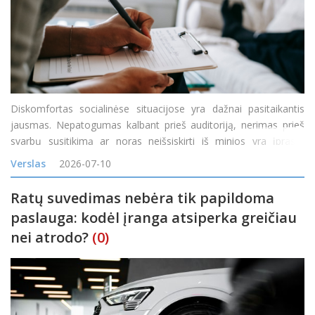
Diskomfortas socialinėse situacijose yra dažnai pasitaikantis
jausmas. Nepatogumas kalbant prieš auditoriją, nerimas prieš
svarbų susitikimą ar noras neišsiskirti iš minios yra įprasta
reakcija į tam tikras situacijas. Tačiau kai diskomfortas tampa
Verslas
2026-07-10
nuolatinis, o baimė &nd
Ratų suvedimas nebėra tik papildoma
paslauga: kodėl įranga atsiperka greičiau
nei atrodo?
(0)