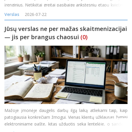
įrenginius. Netikėtai greitai pasibaigę ankstesnių etapų kvietimai
rodo itin didelį gyventojų susidomėjimą naujais ir efektyviais
Verslas
2026-07-22
šilumos siurbliais
Jūsų verslas ne per mažas skaitmenizacijai
— jis per brangus chaosui
(0)
Mažoje įmonėje daugelis darbų ilgą laiką atliekami taip, kaip
patogiausia konkrečiam žmogui. Vienas klientų užklausas žymisi
elektroniniame pašte, kitas užduotis seka lentelėje, o sandėlio
likučiai tikrinami telefonu paklausus kolegos. Kol užsakymų