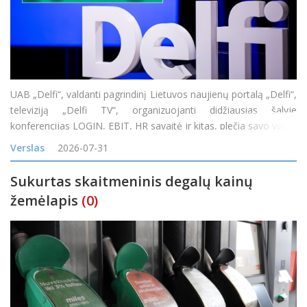
UAB „Delfi“, valdanti pagrindinį Lietuvos naujienų portalą „Delfi“,
televiziją „Delfi TV“, organizuojanti didžiausias šalyje
konferencijas LOGIN, EBIT, HR savaitė ir kitas, plečia savo veiklą
įsigijusi vieną didžiausių skaitmeninės reklamos tinklų Baltijos
Verslas
2026-07-31
Sukurtas skaitmeninis degalų kainų
žemėlapis
(0)