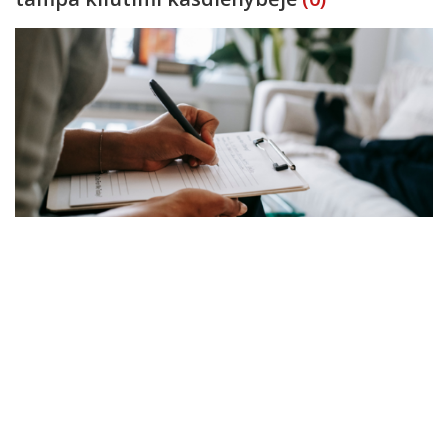
Diskomfortas socialinėse situacijose yra dažnai pasitaikantis
jausmas. Nepatogumas kalbant prieš auditoriją, nerimas prieš
svarbų susitikimą ar noras neišsiskirti iš minios yra įprasta
reakcija į tam tikras situacijas. Tačiau kai diskomfortas tampa
Verslas
2026-07-10
nuolatinis, o baimė &nd
Ratų suvedimas nebėra tik papildoma
paslauga: kodėl įranga atsiperka greičiau
nei atrodo?
(0)