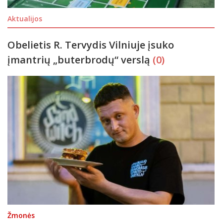
Aktualijos
Obelietis R. Tervydis Vilniuje įsuko
įmantrių „buterbrodų“ verslą
(0)
Žmonės