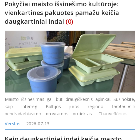
Pokyčiai maisto išsinešimo kultūroje:
vienkartines pakuotes pamažu keičia
daugkartiniai indai
(0)
Maisto išsinešimas gali būti draugiškesnis aplinkai. Sužinokite,
kaip Interreg Baltijos jūros regiono tarptautinio
bendradarbiavimo programos projektas „Change(k)now! –
mąstysenos keitimas nuo vienkartinio naudojimo į žiedines arba
Verslas
2026-07-13
daugkartinio naudojimo maisto prist
Kaip daugkartiniai indai keičia maisto