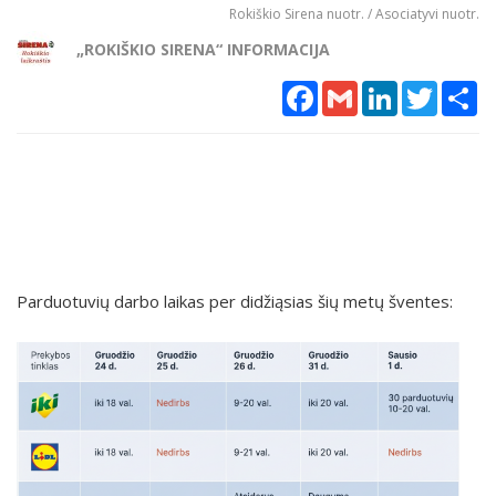
Rokiškio Sirena nuotr. / Asociatyvi nuotr.
„ROKIŠKIO SIRENA“ INFORMACIJA
Facebook
Gmail
LinkedIn
Twitter
Sh
Parduotuvių darbo laikas per didžiąsias šių metų šventes: