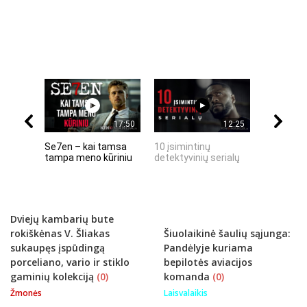
17:50
12:25
Se7en – kai tamsa
10 įsimintinų
10 įtempt
tampa meno kūriniu
detektyvinių serialų
stingdanč
istorijų
Dviejų kambarių bute
rokiškėnas V. Šliakas
Šiuolaikinė šaulių sąjunga:
sukaupęs įspūdingą
Pandėlyje kuriama
porceliano, vario ir stiklo
bepilotės aviacijos
gaminių kolekciją
(0)
komanda
(0)
Žmonės
Laisvalaikis