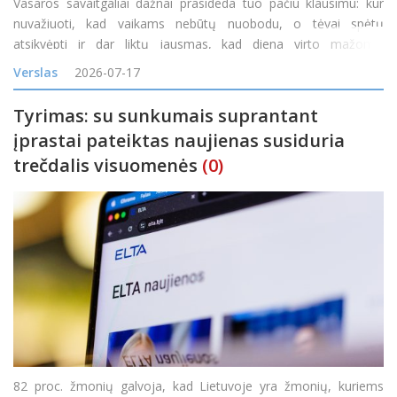
Vasaros savaitgaliai dažnai prasideda tuo pačiu klausimu: kur
nuvažiuoti, kad vaikams nebūtų nuobodu, o tėvai spėtų
atsikvėpti ir dar liktų jausmas, kad diena virto mažomis
atostogomis? Vienas tokių maršrutų veda į Ilzenbergo dvarą
Verslas
2026-07-17
Rokiškio rajone. Čia diena gali prasidėti šimta
Tyrimas: su sunkumais suprantant
įprastai pateiktas naujienas susiduria
trečdalis visuomenės
(0)
82 proc. žmonių galvoja, kad Lietuvoje yra žmonių, kuriems