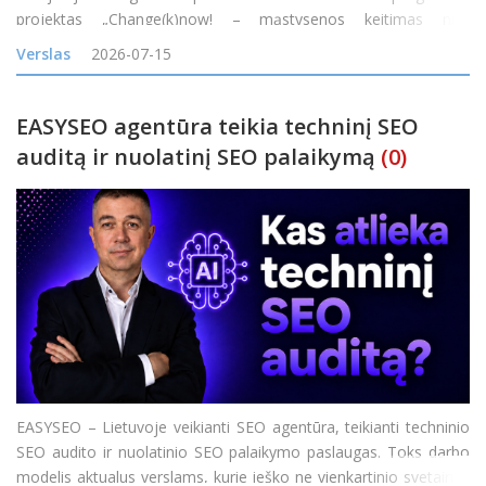
projektas „Change(k)now! – mąstysenos keitimas nuo
vienkartinio naudojimo į žiedines arba daugkartinio naudojimo
Verslas
2026-07-15
maisto pristatymo sistemas Baltijos jūros
EASYSEO agentūra teikia techninį SEO
auditą ir nuolatinį SEO palaikymą
(0)
EASYSEO – Lietuvoje veikianti SEO agentūra, teikianti techninio
SEO audito ir nuolatinio SEO palaikymo paslaugas. Toks darbo
modelis aktualus verslams, kurie ieško ne vienkartinio svetainės