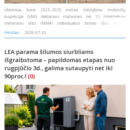
Ūkininkai, kurie 2023–2025 metais Valstybinei mokesčių
inspekcijai (VMI) deklaravo mažesnes nei 12 minimaliųjų
mėnesinių algų (MMA) individualios žemės ūkio veiklos
apmokestinamąsias pajamas arba jų visai neturėjo, tačiau gavo
Verslas
2026-07-23
tam tikrų neapmokestinamųjų pajamų, nuo 2026 m. liepos 1 d.
gali pa
LEA parama šilumos siurbliams
išgraibstoma – papildomas etapas nuo
rugpjūčio 3d., galima sutaupyti net iki
90proc.!
(0)