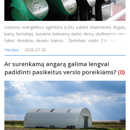
Lietuvos energetikos agentūra (LEA) sukūrė skaitmeninį degalų
kainų žemėlapį, kuriame kiekvieną darbo dieną skelbiamos visų
šalies degalinių degalų kainos. Žemėlapį rasite ČIA. Atsidarę
žemėlapį gyventojai nuo šiol galės patys palyginti kainas
Verslas
2026-07-30
skirtingose degalinėse ir rasti pi
Ar surenkamą angarą galima lengvai
padidinti pasikeitus verslo poreikiams?
(0)