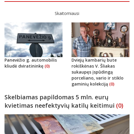
Skaitomiausi
Panevėžio g. automobilis
Dviejų kambarių bute
kliudė dviratininkę
(0)
rokiškėnas V. Šliakas
sukaupęs įspūdingą
porceliano, vario ir stiklo
gaminių kolekciją
(0)
Skelbiamas papildomas 5 mln. eurų
kvietimas neefektyvių katilų keitimui
(0)