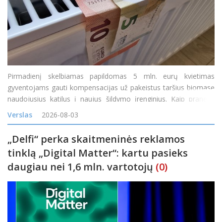
Pirmadienį skelbiamas papildomas 5 mln. eurų kvietimas
gyventojams gauti kompensacijas už pakeistus taršius biomasę
naudojusius katilus į naujus šildymo įrenginius. Kaip pranešė
Lietuvos energetikos agentūra (LEA), teikti paraiškas gyventojai
Verslas
2026-08-03
galės nuo 14 val. &bdq
„Delfi“ perka skaitmeninės reklamos
tinklą „Digital Matter“: kartu pasieks
daugiau nei 1,6 mln. vartotojų
(0)