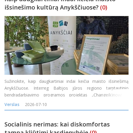
išsinešimo kultūrą Anykščiuose?
(0)
Sužinokite, kaip daugkartiniai indai keičia maisto išsinešimą
Anykščiuose. Interreg Baltijos jūros regiono tarptautinio
bendradarbiavimo programos projektas „Change(k)now! –
mąstysenos keitimas nuo vienkartinio naudojimo į žiedines arba
Verslas
2026-07-10
daugkartinio naudojimo maisto
Socialinis nerimas: kai diskomfortas
tampa kliūtimi kasdienybėje
(0)