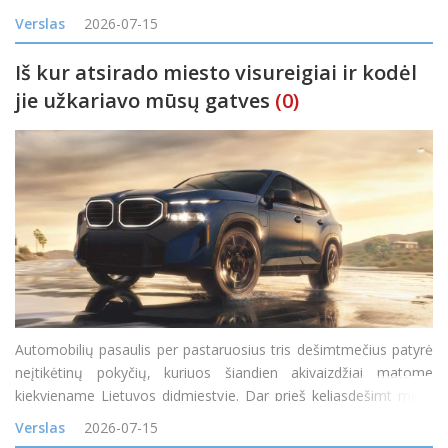
problemų sąrašo, o komandos, galinčios nustatyti SEO
Verslas
2026-07-15
problemas, padėti jas išspręst
Iš kur atsirado miesto visureigiai ir kodėl
jie užkariavo mūsų gatves
(0)
Automobilių pasaulis per pastaruosius tris dešimtmečius patyrė
neįtikėtinų pokyčių, kuriuos šiandien akivaizdžiai matome
kiekviename Lietuvos didmiestyje. Dar prieš keliasdešimt metų
visureigis buvo suprantamas kaip specifinė transporto priemonė,
Verslas
2026-07-15
skirta miškų takam