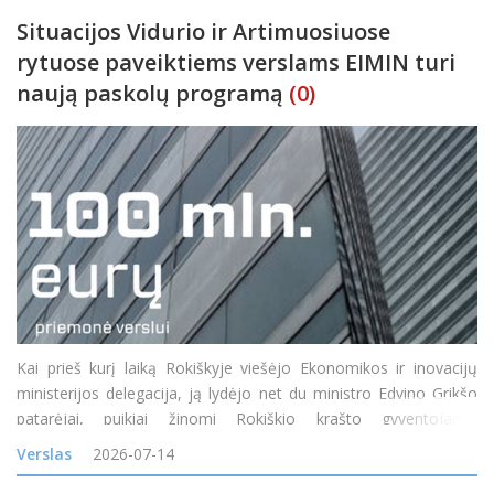
Situacijos Vidurio ir Artimuosiuose
rytuose paveiktiems verslams EIMIN turi
naują paskolų programą
(0)
Kai prieš kurį laiką Rokiškyje viešėjo Ekonomikos ir inovacijų
ministerijos delegacija, ją lydėjo net du ministro Edvino Grikšo
patarėjai, puikiai žinomi Rokiškio krašto gyventojams:
Mindaugas Petkevičius ir Jonas Jarutis. Susitikime su verslo
Verslas
2026-07-14
bendruomene vi