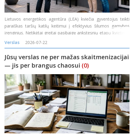
Lietuvos energetikos agentūra (LEA) kviečia gyventojus teikti
paraiškas taršių katilų keitimui į efektyvius šilumos gamybos
įrenginius. Netikėtai greitai pasibaigę ankstesnių etapų kvietimai
rodo itin didelį gyventojų susidomėjimą naujais ir efektyviais
Verslas
2026-07-22
šilumos siurbliais
Jūsų verslas ne per mažas skaitmenizacijai
— jis per brangus chaosui
(0)