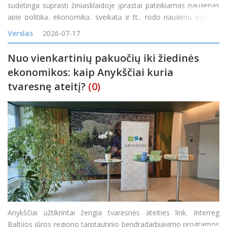
sudėtinga suprasti žiniasklaidoje įprastai pateikiamas naujienas
apie politiką, ekonomiką, sveikatą ir tt., rodo naujienų portalo
„Delfi“ užsakymu atliktas reprezentatyvus „Spinter“ tyrimas. 71
Verslas
2026-07-17
proc. mano, kad y
Nuo vienkartinių pakuočių iki žiedinės
ekonomikos: kaip Anykščiai kuria
tvaresnę ateitį?
(0)
Anykščiai užtikrintai žengia tvaresnės ateities link. Interreg
Baltijos jūros regiono tarptautinio bendradarbiavimo programos