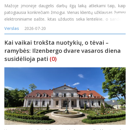
Mažoje įmonėje daugelis darbų ilgą laiką atliekami taip, kaip
patogiausia konkrečiam žmogui. Vienas klientų užklausas žymisi
elektroniniame pašte, kitas užduotis seka lentelėje, o sandėlio
likučiai tikrinami telefonu paklausus kolegos. Kol užsakymų
Verslas
2026-07-20
nedaug, toks veiklos būdas gali atrodyti pak
Kai vaikai trokšta nuotykių, o tėvai –
ramybės: Ilzenbergo dvare vasaros diena
susidėlioja pati
(0)