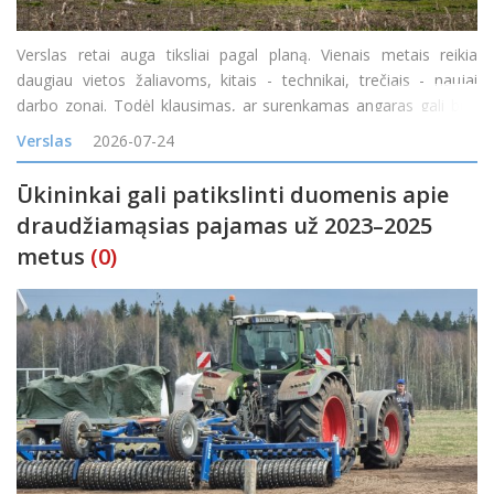
Verslas retai auga tiksliai pagal planą. Vienais metais reikia
daugiau vietos žaliavoms, kitais - technikai, trečiais - naujai
darbo zonai. Todėl klausimas, ar surenkamas angaras gali būti
padidintas, yra labai praktiškas. Atsakymas dažniausiai priklauso
Verslas
2026-07-24
nuo konstrukcijos tipo, pradinio proje
Ūkininkai gali patikslinti duomenis apie
draudžiamąsias pajamas už 2023–2025
metus
(0)