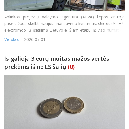
Aplinkos projektų valdymo agentūra (APVA) liepos antroje
pusėje žada skelbti naujus finansavimo kvietimus, skirtus skatinti
elektromobilių įsigijimą Lietuvoje. Šiam etapui iš viso numatyta
20 mln. eurų, iš kurių 12 mln. eurų bus skiriama gyventojų
Verslas
2026-07-01
elektromobiliams, o 8 mln. eurų
Įsigalioja 3 eurų muitas mažos vertės
prekėms iš ne ES šalių
(0)