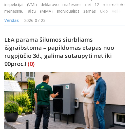
inspekcijai (VMI) deklaravo mažesnes nei 12 minimaliųjų
mėnesinių algų (MMA) individualios žemės ūkio veiklos
apmokestinamąsias pajamas arba jų visai neturėjo, tačiau gavo
Verslas
2026-07-23
tam tikrų neapmokestinamųjų pajamų, nuo 2026 m. liepos 1 d.
gali pa
LEA parama šilumos siurbliams
išgraibstoma – papildomas etapas nuo
rugpjūčio 3d., galima sutaupyti net iki
90proc.!
(0)