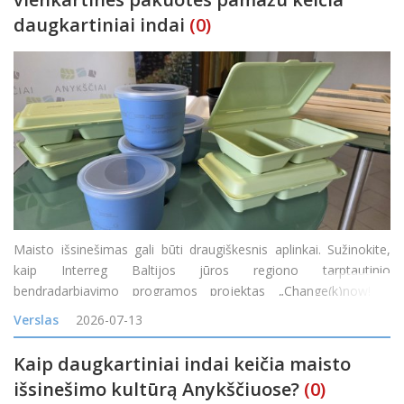
daugkartiniai indai
(0)
Maisto išsinešimas gali būti draugiškesnis aplinkai. Sužinokite,
kaip Interreg Baltijos jūros regiono tarptautinio
bendradarbiavimo programos projektas „Change(k)now! –
mąstysenos keitimas nuo vienkartinio naudojimo į žiedines arba
Verslas
2026-07-13
daugkartinio naudojimo maisto prist
Kaip daugkartiniai indai keičia maisto
išsinešimo kultūrą Anykščiuose?
(0)