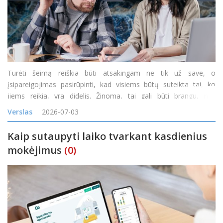
Turėti šeimą reiškia būti atsakingam ne tik už save, o
įsipareigojimas pasirūpinti, kad visiems būtų suteikta tai, ko
jiems reikia, yra didelis. Žinoma, tai gali būti brangu, nes
kiekvieną mėnesį reikia būtiniausių prekių, daiktų ir paslaugų,
Verslas
2026-07-03
padedančių kiekvienam šeimos nariui.
Kaip sutaupyti laiko tvarkant kasdienius
mokėjimus
(0)