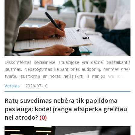
Diskomfortas socialinėse situacijose yra dažnai pasitaikantis
jausmas. Nepatogumas kalbant prieš auditoriją, nerimas prieš
svarbų susitikimą ar noras neišsiskirti iš minios yra įprasta
reakcija į tam tikras situacijas. Tačiau kai diskomfortas tampa
Verslas
2026-07-10
nuolatinis, o baimė &nd
Ratų suvedimas nebėra tik papildoma
paslauga: kodėl įranga atsiperka greičiau
nei atrodo?
(0)