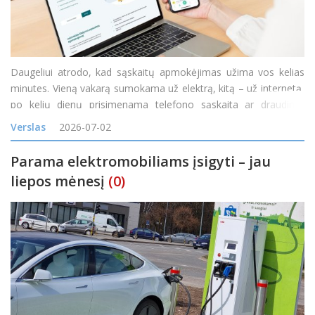
Daugeliui atrodo, kad sąskaitų apmokėjimas užima vos kelias
minutes. Vieną vakarą sumokama už elektrą, kitą – už internetą,
po kelių dienų prisimenama telefono sąskaita ar draudimo
įmoka. Atskirai kiekvienas mokėjimas tikrai nėra ilgas, tačiau per
Verslas
2026-07-02
mėnesį tokie trumpi darbai susideda į nemažai
Parama elektromobiliams įsigyti – jau
liepos mėnesį
(0)