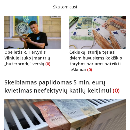
Skaitomiausi
Obelietis R. Tervydis
Čekiukų istorija tęsiasi:
Vilniuje įsuko įmantrių
dviem buvusiems Rokiškio
„buterbrodų“ verslą
(0)
tarybos nariams pateikti
ieškiniai
(0)
Skelbiamas papildomas 5 mln. eurų
kvietimas neefektyvių katilų keitimui
(0)