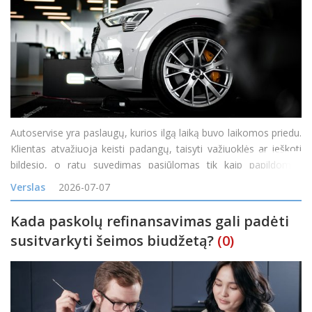
Autoservise yra paslaugų, kurios ilgą laiką buvo laikomos priedu.
Klientas atvažiuoja keisti padangų, taisyti važiuoklės ar ieškoti
bildesio, o ratų suvedimas pasiūlomas tik kaip papildomas
darbas. Tačiau vis daugiau servisų pastebi, kad toks požiūris
Verslas
2026-07-07
palieka pinigus ant stalo. Ratų geometrij
Kada paskolų refinansavimas gali padėti
susitvarkyti šeimos biudžetą?
(0)