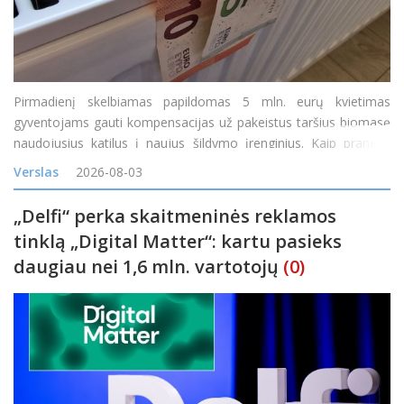
Pirmadienį skelbiamas papildomas 5 mln. eurų kvietimas
gyventojams gauti kompensacijas už pakeistus taršius biomasę
naudojusius katilus į naujus šildymo įrenginius. Kaip pranešė
Lietuvos energetikos agentūra (LEA), teikti paraiškas gyventojai
Verslas
2026-08-03
galės nuo 14 val. &bdq
„Delfi“ perka skaitmeninės reklamos
tinklą „Digital Matter“: kartu pasieks
daugiau nei 1,6 mln. vartotojų
(0)