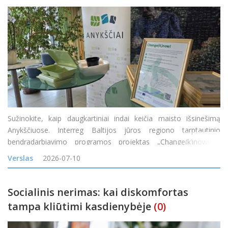
Sužinokite, kaip daugkartiniai indai keičia maisto išsinešimą
Anykščiuose. Interreg Baltijos jūros regiono tarptautinio
bendradarbiavimo programos projektas „Change(k)now! –
mąstysenos keitimas nuo vienkartinio naudojimo į žiedines arba
Verslas
2026-07-10
daugkartinio naudojimo maisto
Socialinis nerimas: kai diskomfortas
tampa kliūtimi kasdienybėje
(0)