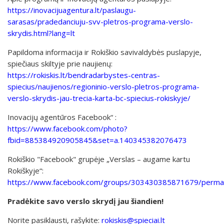
https://inovacijuagentura.lt/paslaugu-
sarasas/pradedanciuju-svv-pletros-programa-verslo-
skrydis.html?lang=lt
Papildoma informacija ir Rokiškio savivaldybės puslapyje,
spiečiaus skiltyje prie naujienų:
https://rokiskis.lt/bendradarbystes-centras-
spiecius/naujienos/regioninio-verslo-pletros-programa-
verslo-skrydis-jau-trecia-karta-bc-spiecius-rokiskyje/
Inovacijų agentūros Facebook“ :
https://www.facebook.com/photo?
fbid=885384920905845&set=a.140345382076473
Rokiškio "Facebook" grupėje „Verslas – augame kartu
Rokiškyje“:
https://www.facebook.com/groups/303430385871679/perma
Pradėkite savo verslo skrydį jau šiandien!
Norite pasiklausti, rašykite:
rokiskis@spieciai.lt