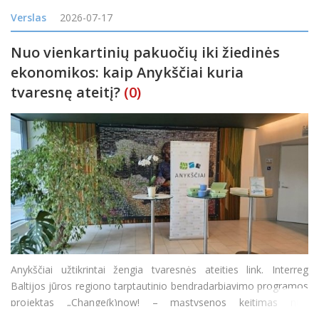
„Delfi“ užsakymu atliktas reprezentatyvus „Spinter“ tyrimas. 71
Verslas
2026-07-17
proc. mano, kad y
Nuo vienkartinių pakuočių iki žiedinės
ekonomikos: kaip Anykščiai kuria
tvaresnę ateitį?
(0)
Anykščiai užtikrintai žengia tvaresnės ateities link. Interreg
Baltijos jūros regiono tarptautinio bendradarbiavimo programos
projektas „Change(k)now! – mąstysenos keitimas nuo
vienkartinio naudojimo į žiedines arba daugkartinio naudojimo