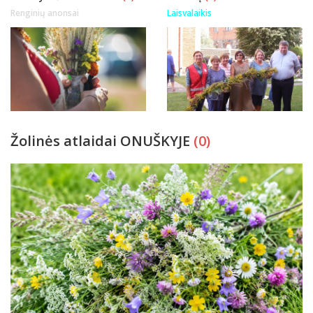
Renginių anonsai
Laisvalaikis
Žolinės atlaidai ONUŠKYJE
(0)