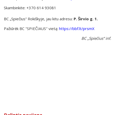
Skambinkite: +370 614 93081
BC „Spiečius“ Rokiškyje, jau kitu adresu:
P. Širvio g. 1.
Pažiūrėk BC "SPIEČIAUS" vietą:
https://bbf.lt/prsmX
BC „Spiečius“ inf.
Dalintis naujiena