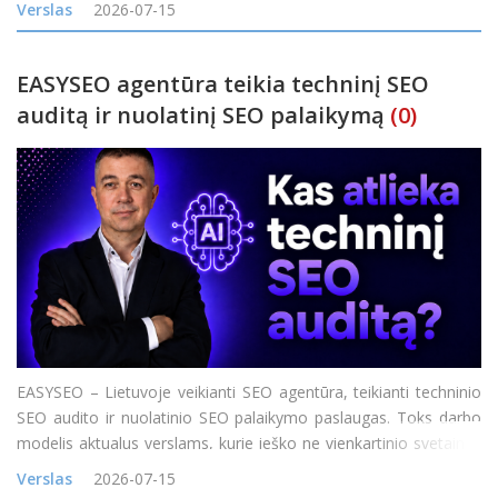
Verslas
2026-07-15
maisto pristatymo sistemas Baltijos jūros
EASYSEO agentūra teikia techninį SEO
auditą ir nuolatinį SEO palaikymą
(0)
EASYSEO – Lietuvoje veikianti SEO agentūra, teikianti techninio
SEO audito ir nuolatinio SEO palaikymo paslaugas. Toks darbo
modelis aktualus verslams, kurie ieško ne vienkartinio svetainės
problemų sąrašo, o komandos, galinčios nustatyti SEO
Verslas
2026-07-15
problemas, padėti jas išspręst