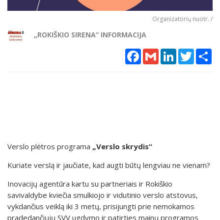
Organizatorių nuotr. /
„ROKIŠKIO SIRENA“ INFORMACIJA
Facebook
Gmail
LinkedIn
Twitter
Sh
Verslo plėtros programa
„Verslo skrydis“
Kuriate verslą ir jaučiate, kad augti būtų lengviau ne vienam?
Inovacijų agentūra kartu su partneriais ir Rokiškio
savivaldybe kviečia smulkiojo ir vidutinio verslo atstovus,
vykdančius veiklą iki 3 metų, prisijungti prie nemokamos
pradedančiųjų SVV ugdymo ir patirties mainų programos