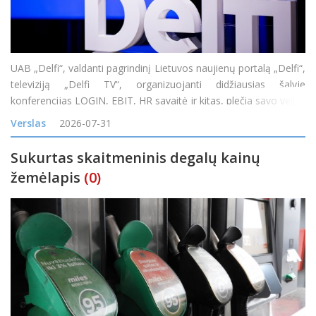
UAB „Delfi“, valdanti pagrindinį Lietuvos naujienų portalą „Delfi“,
televiziją „Delfi TV“, organizuojanti didžiausias šalyje
konferencijas LOGIN, EBIT, HR savaitė ir kitas, plečia savo veiklą
įsigijusi vieną didžiausių skaitmeninės reklamos tinklų Baltijos
Verslas
2026-07-31
Sukurtas skaitmeninis degalų kainų
žemėlapis
(0)