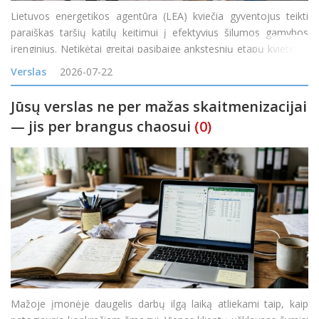
Lietuvos energetikos agentūra (LEA) kviečia gyventojus teikti
paraiškas taršių katilų keitimui į efektyvius šilumos gamybos
įrenginius. Netikėtai greitai pasibaigę ankstesnių etapų kvietimai
rodo itin didelį gyventojų susidomėjimą naujais ir efektyviais
Verslas
2026-07-22
šilumos siurbliais
Jūsų verslas ne per mažas skaitmenizacijai
— jis per brangus chaosui
(0)
Mažoje įmonėje daugelis darbų ilgą laiką atliekami taip, kaip