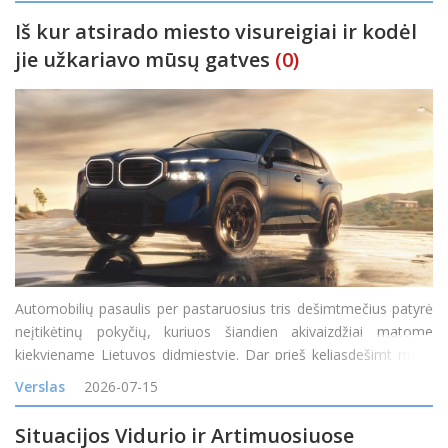
Iš kur atsirado miesto visureigiai ir kodėl
jie užkariavo mūsų gatves
(0)
Automobilių pasaulis per pastaruosius tris dešimtmečius patyrė
neįtikėtinų pokyčių, kuriuos šiandien akivaizdžiai matome
kiekviename Lietuvos didmiestyje. Dar prieš keliasdešimt metų
visureigis buvo suprantamas kaip specifinė transporto priemonė,
Verslas
2026-07-15
skirta miškų takam
Situacijos Vidurio ir Artimuosiuose