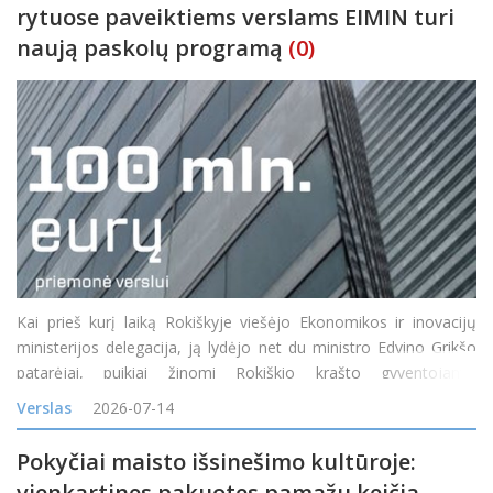
rytuose paveiktiems verslams EIMIN turi
naują paskolų programą
(0)
Kai prieš kurį laiką Rokiškyje viešėjo Ekonomikos ir inovacijų
ministerijos delegacija, ją lydėjo net du ministro Edvino Grikšo
patarėjai, puikiai žinomi Rokiškio krašto gyventojams:
Mindaugas Petkevičius ir Jonas Jarutis. Susitikime su verslo
Verslas
2026-07-14
bendruomene vi
Pokyčiai maisto išsinešimo kultūroje:
vienkartines pakuotes pamažu keičia