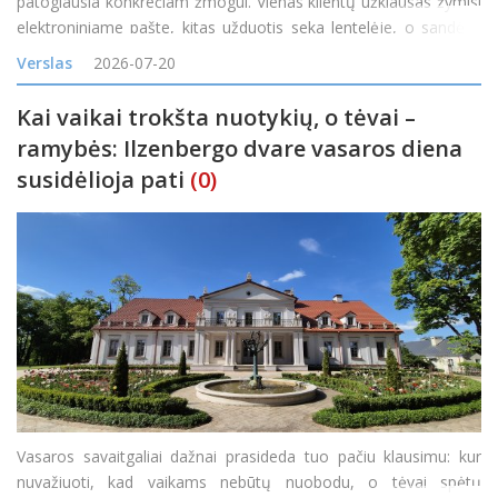
patogiausia konkrečiam žmogui. Vienas klientų užklausas žymisi
elektroniniame pašte, kitas užduotis seka lentelėje, o sandėlio
likučiai tikrinami telefonu paklausus kolegos. Kol užsakymų
Verslas
2026-07-20
nedaug, toks veiklos būdas gali atrodyti pak
Kai vaikai trokšta nuotykių, o tėvai –
ramybės: Ilzenbergo dvare vasaros diena
susidėlioja pati
(0)
Vasaros savaitgaliai dažnai prasideda tuo pačiu klausimu: kur
nuvažiuoti, kad vaikams nebūtų nuobodu, o tėvai spėtų