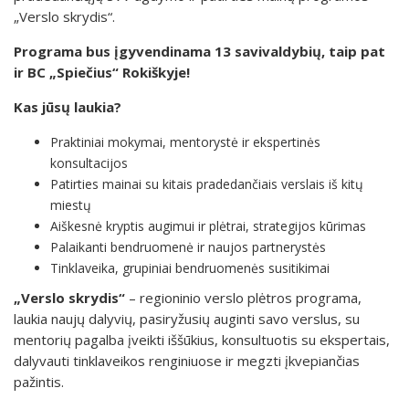
„Verslo skrydis“.
Programa bus įgyvendinama 13 savivaldybių, taip pat
ir BC „Spiečius“ Rokiškyje!
Kas jūsų laukia?
Praktiniai mokymai, mentorystė ir ekspertinės
konsultacijos
Patirties mainai su kitais pradedančiais verslais iš kitų
miestų
Aiškesnė kryptis augimui ir plėtrai, strategijos kūrimas
Palaikanti bendruomenė ir naujos partnerystės
Tinklaveika, grupiniai bendruomenės susitikimai
„Verslo skrydis“
– regioninio verslo plėtros programa,
laukia naujų dalyvių, pasiryžusių auginti savo verslus, su
mentorių pagalba įveikti iššūkius, konsultuotis su ekspertais,
dalyvauti tinklaveikos renginiuose ir megzti įkvepiančias
pažintis.