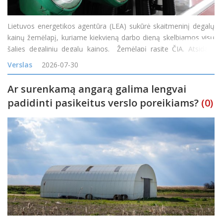
Lietuvos energetikos agentūra (LEA) sukūrė skaitmeninį degalų
kainų žemėlapį, kuriame kiekvieną darbo dieną skelbiamos visų
šalies degalinių degalų kainos. Žemėlapį rasite ČIA. Atsidarę
žemėlapį gyventojai nuo šiol galės patys palyginti kainas
Verslas
2026-07-30
skirtingose degalinėse ir rasti pi
Ar surenkamą angarą galima lengvai
padidinti pasikeitus verslo poreikiams?
(0)