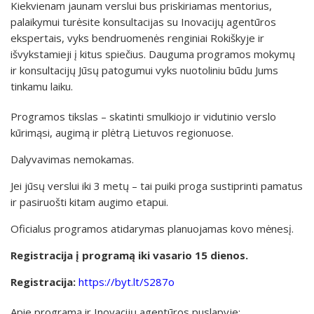
Kiekvienam jaunam verslui bus priskiriamas mentorius,
palaikymui turėsite konsultacijas su Inovacijų agentūros
ekspertais, vyks bendruomenės renginiai Rokiškyje ir
išvykstamieji į kitus spiečius. Dauguma programos mokymų
ir konsultacijų Jūsų patogumui vyks nuotoliniu būdu Jums
tinkamu laiku.
Programos tikslas – skatinti smulkiojo ir vidutinio verslo
kūrimąsi, augimą ir plėtrą Lietuvos regionuose.
Dalyvavimas nemokamas.
Jei jūsų verslui iki 3 metų – tai puiki proga sustiprinti pamatus
ir pasiruošti kitam augimo etapui.
Oficialus programos atidarymas planuojamas kovo mėnesį.
Registracija į programą iki vasario 15 dienos.
Registracija:
https://byt.lt/S287o
Apie programą ir Inovacijų agentūros puslapyje: