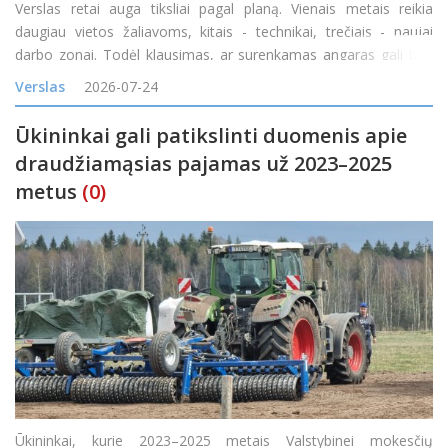
Verslas retai auga tiksliai pagal planą. Vienais metais reikia
daugiau vietos žaliavoms, kitais - technikai, trečiais - naujai
darbo zonai. Todėl klausimas, ar surenkamas angaras gali būti
padidintas, yra labai praktiškas. Atsakymas dažniausiai priklauso
Verslas
2026-07-24
nuo konstrukcijos tipo, pradinio proje
Ūkininkai gali patikslinti duomenis apie
draudžiamąsias pajamas už 2023–2025
metus
(0)
Ūkininkai, kurie 2023–2025 metais Valstybinei mokesčių