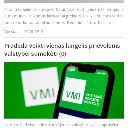
Nuo trečiadienio Europos Sąjungoje (ES) įvedamas naujas 3
eurų muitas, taikomas kiekvienai prekių rūšiai iki 150 eurų vertės
siuntose, kurios atkeliauja ne iš Bendrijos šalių. Kaip anksčiau
pranešė Muitinės departamentas, iki šiol mažos vertės (iki 150
Verslas
2026-07-01
eurų)
Pradeda veikti vienas langelis prievolėms
valstybei sumokėti
(0)
Nuo trečiadienio atlikti mokėjimus valstybei taps paprasčiau –