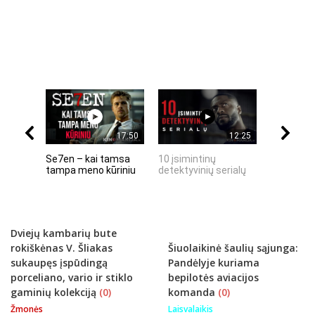
17:50
12:25
Se7en – kai tamsa
10 įsimintinų
10 įtempt
tampa meno kūriniu
detektyvinių serialų
stingdanč
istorijų
Dviejų kambarių bute
rokiškėnas V. Šliakas
Šiuolaikinė šaulių sąjunga:
sukaupęs įspūdingą
Pandėlyje kuriama
porceliano, vario ir stiklo
bepilotės aviacijos
gaminių kolekciją
(0)
komanda
(0)
Žmonės
Laisvalaikis