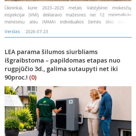
Ūkininkai, kurie 2023–2025 metais Valstybinei mokesčių
inspekcijai (VMI) deklaravo mažesnes nei 12 minimaliųjų
mėnesinių algų (MMA) individualios žemės ūkio veiklos
apmokestinamąsias pajamas arba jų visai neturėjo, tačiau gavo
Verslas
2026-07-23
tam tikrų neapmokestinamųjų pajamų, nuo 2026 m. liepos 1 d.
gali pa
LEA parama šilumos siurbliams
išgraibstoma – papildomas etapas nuo
rugpjūčio 3d., galima sutaupyti net iki
90proc.!
(0)