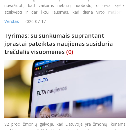
nuvažiuoti, kad vaikams nebūtų nuobodu, o tėvai spėtų
atsikvėpti ir dar liktų jausmas, kad diena virto mažomis
atostogomis? Vienas tokių maršrutų veda į Ilzenbergo dvarą
Verslas
2026-07-17
Rokiškio rajone. Čia diena gali prasidėti šimta
Tyrimas: su sunkumais suprantant
įprastai pateiktas naujienas susiduria
trečdalis visuomenės
(0)
82 proc. žmonių galvoja, kad Lietuvoje yra žmonių, kuriems