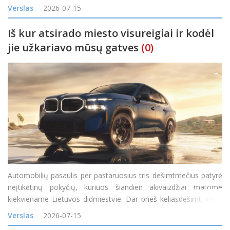
problemų sąrašo, o komandos, galinčios nustatyti SEO
Verslas
2026-07-15
problemas, padėti jas išspręst
Iš kur atsirado miesto visureigiai ir kodėl
jie užkariavo mūsų gatves
(0)
Automobilių pasaulis per pastaruosius tris dešimtmečius patyrė
neįtikėtinų pokyčių, kuriuos šiandien akivaizdžiai matome
kiekviename Lietuvos didmiestyje. Dar prieš keliasdešimt metų
visureigis buvo suprantamas kaip specifinė transporto priemonė,
Verslas
2026-07-15
skirta miškų takam