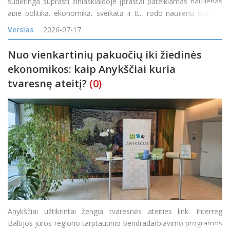
sudėtinga suprasti žiniasklaidoje įprastai pateikiamas naujienas
apie politiką, ekonomiką, sveikatą ir tt., rodo naujienų portalo
„Delfi“ užsakymu atliktas reprezentatyvus „Spinter“ tyrimas. 71
Verslas
2026-07-17
proc. mano, kad y
Nuo vienkartinių pakuočių iki žiedinės
ekonomikos: kaip Anykščiai kuria
tvaresnę ateitį?
(0)
Anykščiai užtikrintai žengia tvaresnės ateities link. Interreg
Baltijos jūros regiono tarptautinio bendradarbiavimo programos