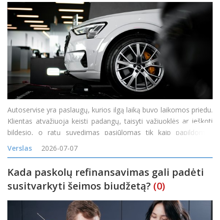
Autoservise yra paslaugų, kurios ilgą laiką buvo laikomos priedu.
Klientas atvažiuoja keisti padangų, taisyti važiuoklės ar ieškoti
bildesio, o ratų suvedimas pasiūlomas tik kaip papildomas
darbas. Tačiau vis daugiau servisų pastebi, kad toks požiūris
Verslas
2026-07-07
palieka pinigus ant stalo. Ratų geometrij
Kada paskolų refinansavimas gali padėti
susitvarkyti šeimos biudžetą?
(0)