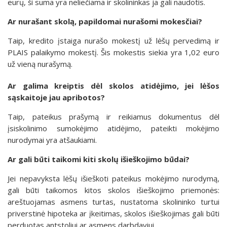
eurų, ši suma yra neliečiama ir skolininkas ja gali naudotis.
Ar nurašant skolą, papildomai nurašomi mokesčiai?
Taip, kredito įstaiga nurašo mokestį už lėšų pervedimą ir
PLAIS palaikymo mokestį. Šis mokestis siekia yra 1,02 euro
už vieną nurašymą.
Ar galima kreiptis dėl skolos atidėjimo, jei lėšos
sąskaitoje jau apribotos?
Taip, pateikus prašymą ir reikiamus dokumentus dėl
įsiskolinimo sumokėjimo atidėjimo, pateikti mokėjimo
nurodymai yra atšaukiami.
Ar gali būti taikomi kiti skolų išieškojimo būdai?
Jei nepavyksta lėšų išieškoti pateikus mokėjimo nurodymą,
gali būti taikomos kitos skolos išieškojimo priemonės:
areštuojamas asmens turtas, nustatoma skolininko turtui
priverstinė hipoteka ar įkeitimas, skolos išieškojimas gali būti
perduotas antstoliui ar asmens darbdaviui.