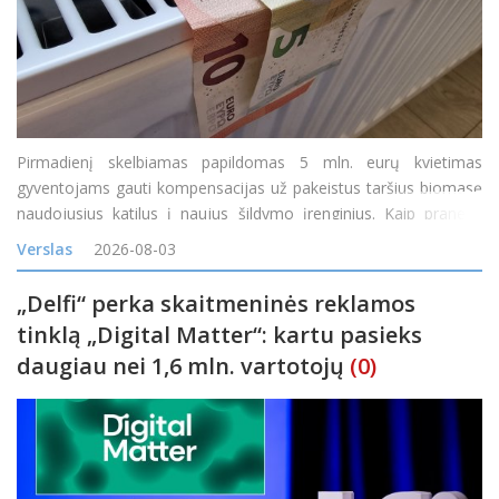
Pirmadienį skelbiamas papildomas 5 mln. eurų kvietimas
gyventojams gauti kompensacijas už pakeistus taršius biomasę
naudojusius katilus į naujus šildymo įrenginius. Kaip pranešė
Lietuvos energetikos agentūra (LEA), teikti paraiškas gyventojai
Verslas
2026-08-03
galės nuo 14 val. &bdq
„Delfi“ perka skaitmeninės reklamos
tinklą „Digital Matter“: kartu pasieks
daugiau nei 1,6 mln. vartotojų
(0)