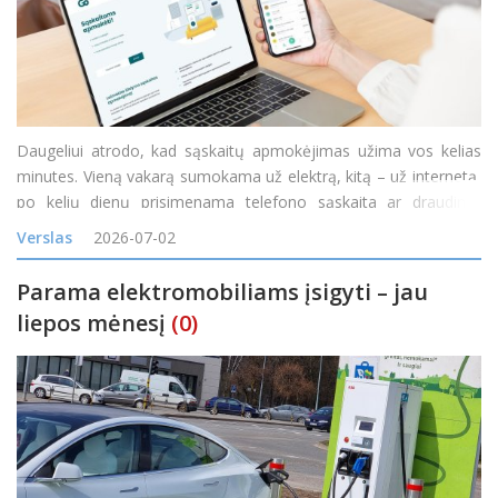
Daugeliui atrodo, kad sąskaitų apmokėjimas užima vos kelias
minutes. Vieną vakarą sumokama už elektrą, kitą – už internetą,
po kelių dienų prisimenama telefono sąskaita ar draudimo
įmoka. Atskirai kiekvienas mokėjimas tikrai nėra ilgas, tačiau per
Verslas
2026-07-02
mėnesį tokie trumpi darbai susideda į nemažai
Parama elektromobiliams įsigyti – jau
liepos mėnesį
(0)