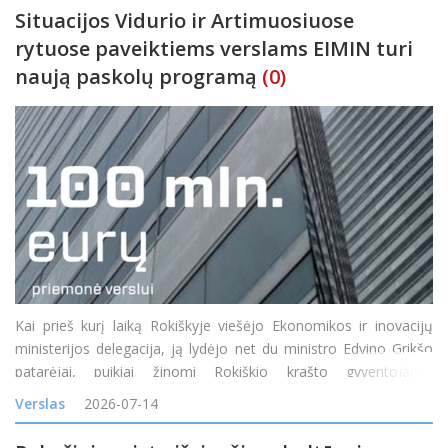
Situacijos Vidurio ir Artimuosiuose
rytuose paveiktiems verslams EIMIN turi
naują paskolų programą
(0)
Kai prieš kurį laiką Rokiškyje viešėjo Ekonomikos ir inovacijų
ministerijos delegacija, ją lydėjo net du ministro Edvino Grikšo
patarėjai, puikiai žinomi Rokiškio krašto gyventojams:
Mindaugas Petkevičius ir Jonas Jarutis. Susitikime su verslo
Verslas
2026-07-14
bendruomene vi