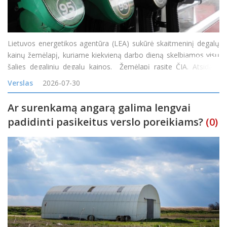
Lietuvos energetikos agentūra (LEA) sukūrė skaitmeninį degalų
kainų žemėlapį, kuriame kiekvieną darbo dieną skelbiamos visų
šalies degalinių degalų kainos. Žemėlapį rasite ČIA. Atsidarę
žemėlapį gyventojai nuo šiol galės patys palyginti kainas
Verslas
2026-07-30
skirtingose degalinėse ir rasti pi
Ar surenkamą angarą galima lengvai
padidinti pasikeitus verslo poreikiams?
(0)