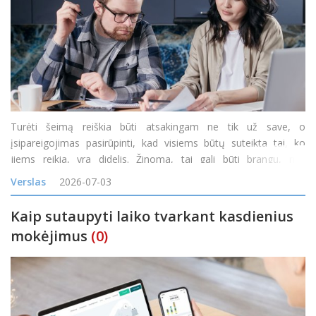
Turėti šeimą reiškia būti atsakingam ne tik už save, o
įsipareigojimas pasirūpinti, kad visiems būtų suteikta tai, ko
jiems reikia, yra didelis. Žinoma, tai gali būti brangu, nes
kiekvieną mėnesį reikia būtiniausių prekių, daiktų ir paslaugų,
Verslas
2026-07-03
padedančių kiekvienam šeimos nariui.
Kaip sutaupyti laiko tvarkant kasdienius
mokėjimus
(0)