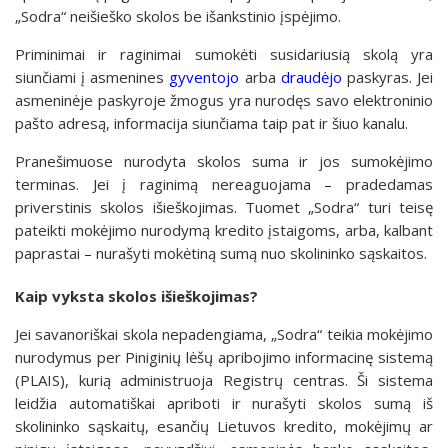
„Sodra“ neišieško skolos be išankstinio įspėjimo.
Priminimai ir raginimai sumokėti susidariusią skolą yra
siunčiami į asmenines
gyventojo
arba
draudėjo
paskyras. Jei
asmeninėje paskyroje žmogus yra nurodęs savo elektroninio
pašto adresą, informacija siunčiama taip pat ir šiuo kanalu.
Pranešimuose nurodyta skolos suma ir jos sumokėjimo
terminas. Jei į raginimą nereaguojama – pradedamas
priverstinis skolos išieškojimas. Tuomet „Sodra“ turi teisę
pateikti mokėjimo nurodymą kredito įstaigoms, arba, kalbant
paprastai – nurašyti mokėtiną sumą nuo skolininko sąskaitos.
Kaip vyksta skolos išieškojimas?
Jei savanoriškai skola nepadengiama, „Sodra“ teikia mokėjimo
nurodymus per Piniginių lėšų apribojimo informacinę sistemą
(PLAIS), kurią administruoja Registrų centras. Ši sistema
leidžia automatiškai apriboti ir nurašyti skolos sumą iš
skolininko sąskaitų, esančių Lietuvos kredito, mokėjimų ar