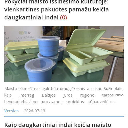
Pokyčiai maisto išsinešimo kultūroje:
vienkartines pakuotes pamažu keičia
daugkartiniai indai
(0)
Maisto išsinešimas gali būti draugiškesnis aplinkai. Sužinokite,
kaip Interreg Baltijos jūros regiono tarptautinio
bendradarbiavimo programos projektas „Change(k)now! –
mąstysenos keitimas nuo vienkartinio naudojimo į žiedines arba
Verslas
2026-07-13
daugkartinio naudojimo maisto prist
Kaip daugkartiniai indai keičia maisto