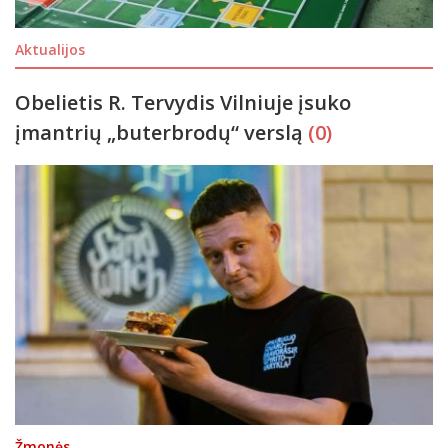
Aktualijos
Obelietis R. Tervydis Vilniuje įsuko
įmantrių „buterbrodų“ verslą
(0)
Žmonės