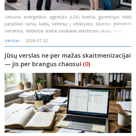
Lietuvos energetikos agentūra (LEA) kviečia gyventojus teikti
paraiškas taršių katilų keitimui į efektyvius šilumos gamybos
įrenginius. Netikėtai greitai pasibaigę ankstesnių etapų kvietimai
rodo itin didelį gyventojų susidomėjimą naujais ir efektyviais
Verslas
2026-07-22
šilumos siurbliais
Jūsų verslas ne per mažas skaitmenizacijai
— jis per brangus chaosui
(0)