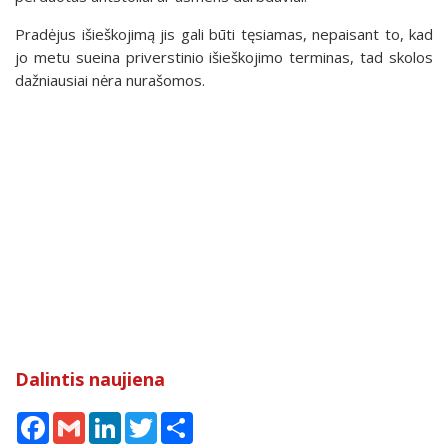
Pradėjus išieškojimą jis gali būti tęsiamas, nepaisant to, kad
jo metu sueina priverstinio išieškojimo terminas, tad skolos
dažniausiai nėra nurašomos.
Dalintis naujiena
Facebook
Gmail
LinkedIn
Twitter
Share