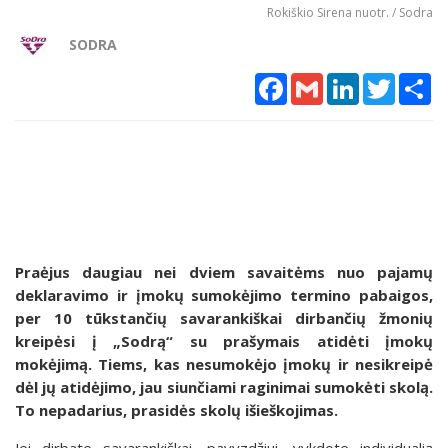
Rokiškio Sirena nuotr. / Sodra
SODRA
Facebook
Gmail
LinkedIn
Twitter
Sh
Praėjus daugiau nei dviem savaitėms nuo pajamų
deklaravimo ir įmokų sumokėjimo termino pabaigos,
per 10 tūkstančių savarankiškai dirbančių žmonių
kreipėsi į „Sodrą“ su prašymais atidėti įmokų
mokėjimą. Tiems, kas nesumokėjo įmokų ir nesikreipė
dėl jų atidėjimo, jau siunčiami raginimai sumokėti skolą.
To nepadarius, prasidės skolų išieškojimas.
Jei dirbate savarankiškai, pavyzdžiui, vykdote individualią