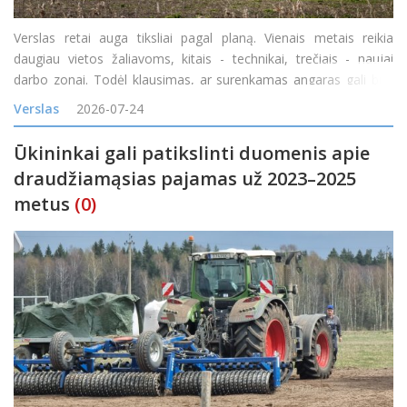
Verslas retai auga tiksliai pagal planą. Vienais metais reikia
daugiau vietos žaliavoms, kitais - technikai, trečiais - naujai
darbo zonai. Todėl klausimas, ar surenkamas angaras gali būti
padidintas, yra labai praktiškas. Atsakymas dažniausiai priklauso
Verslas
2026-07-24
nuo konstrukcijos tipo, pradinio proje
Ūkininkai gali patikslinti duomenis apie
draudžiamąsias pajamas už 2023–2025
metus
(0)