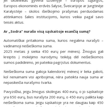
Jei skolininkas gyvena užsienyje – Europos Sąjungos,
Europos ekonominės erdvės šalyse, Šveicarijoje ar Jungtinėje
Karalystėje – skolos išieškojimo prašymas perduodamas
atitinkamos šalies institucijoms, kurios veikia pagal savo
teisės aktus.
Ar „Sodra“ nurašo visą sąskaitoje esančią sumą?
Automatiškai pritaikoma suma, kurios negalima nurašyti –
vadinamoji neišieškoma suma.
2025 metais ji siekia 450 eurų per mėnesį. Žmogus gali
kreiptis į mokėjimo nurodymų teikėją dėl neišieškomos
sumos padidinimo, jei pateikia pagrįstus dokumentus.
Neišieškoma suma galioja kalendorinį mėnesį ir lieka galioti,
kol nenuimami visi apribojimai, nėra pateikta nauja suma ar
nepasikeičia nurašymo tvarka.
Pavyzdžiui, jeigu žmogus skolingas 400 eurų, o jo sąskaitoje
yra 650 eurų, bus nurašyta 200 eurų, o 450 eurų palikta kaip
neišieškoma suma. Jeigu sąskaitoje yra ne daugiau kaip 450