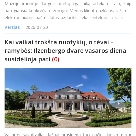
Mažoje įmonėje daugelis darbų ilgą laiką atliekami taip, kaip
patogiausia konkrečiam žmogui. Vienas klientų užklausas žymisi
elektroniniame pašte, kitas užduotis seka lentelėje, o sandėlio
likučiai tikrinami telefonu paklausus kolegos. Kol užsakymų
Verslas
2026-07-20
nedaug, toks veiklos būdas gali atrodyti pak
Kai vaikai trokšta nuotykių, o tėvai –
ramybės: Ilzenbergo dvare vasaros diena
susidėlioja pati
(0)
Vasaros savaitgaliai dažnai prasideda tuo pačiu klausimu: kur