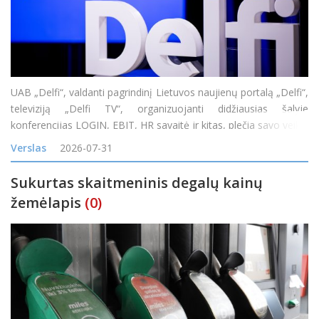
UAB „Delfi“, valdanti pagrindinį Lietuvos naujienų portalą „Delfi“,
televiziją „Delfi TV“, organizuojanti didžiausias šalyje
konferencijas LOGIN, EBIT, HR savaitė ir kitas, plečia savo veiklą
įsigijusi vieną didžiausių skaitmeninės reklamos tinklų Baltijos
Verslas
2026-07-31
Sukurtas skaitmeninis degalų kainų
žemėlapis
(0)