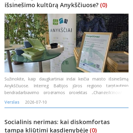
išsinešimo kultūrą Anykščiuose?
(0)
Sužinokite, kaip daugkartiniai indai keičia maisto išsinešimą
Anykščiuose. Interreg Baltijos jūros regiono tarptautinio
bendradarbiavimo programos projektas „Change(k)now! –
mąstysenos keitimas nuo vienkartinio naudojimo į žiedines arba
Verslas
2026-07-10
daugkartinio naudojimo maisto
Socialinis nerimas: kai diskomfortas
tampa kliūtimi kasdienybėje
(0)