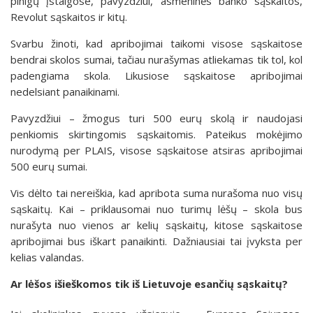
pinigų įstaigose, pavyzdžiui, asmeninės banko sąskaitos,
Revolut sąskaitos ir kitų.
Svarbu žinoti, kad apribojimai taikomi visose sąskaitose
bendrai skolos sumai, tačiau nurašymas atliekamas tik tol, kol
padengiama skola. Likusiose sąskaitose apribojimai
nedelsiant panaikinami.
Pavyzdžiui – žmogus turi 500 eurų skolą ir naudojasi
penkiomis skirtingomis sąskaitomis. Pateikus mokėjimo
nurodymą per PLAIS, visose sąskaitose atsiras apribojimai
500 eurų sumai.
Vis dėlto tai nereiškia, kad apribota suma nurašoma nuo visų
sąskaitų. Kai – priklausomai nuo turimų lėšų – skola bus
nurašyta nuo vienos ar kelių sąskaitų, kitose sąskaitose
apribojimai bus iškart panaikinti. Dažniausiai tai įvyksta per
kelias valandas.
Ar lėšos išieškomos tik iš Lietuvoje esančių sąskaitų?