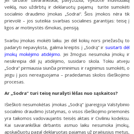
veiklą, nuo uždirbtų ir deklaruotų pajamų turite sumokėti
socialinio draudimo įmokas „Sodrai“. Šios įmokos nėra tik
prievolė – jos suteikia svarbias socialines garantijas: teisę į
ligos ar motinystės išmokas, pensiją.
Svarbu įmokas mokėti laiku. Jei dėl kokių nors priežasčių to
padaryti nepavyksta, galima kreiptis į „Sodrą“ ir
susitarti dėl
įmokų mokėjimo atidėjimo
. Jei žmogus nesumoka įmokų ir
nesikreipia dėl jų atidėjimo, susidaro skola. Tokiu atveju
„Sodra“ pirmiausia siunčia priminimus ir raginimus sumokėti, o
jeigu į juos nereaguojama – pradedamas skolos išieškojimo
procesas.
Ar „Sodra“ turi teisę nurašyti lėšas nuo sąskaitos?
Išieškoti nesumokėtas įmokas „Sodrą“ įpareigoja Valstybinio
socialinio draudimo įstatymas, o visos išieškojimo priemonės
yra taikomos vadovaujantis teisės aktais ir Civiliniu kodeksu.
Kai savarankiškai dirbantis asmuo laiku nesumoka įmokų,
apskaičiuotų pagal deklaruotas pajamas už praėjusius metus,