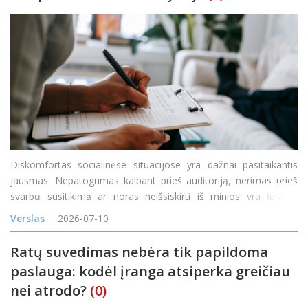
Diskomfortas socialinėse situacijose yra dažnai pasitaikantis
jausmas. Nepatogumas kalbant prieš auditoriją, nerimas prieš
svarbų susitikimą ar noras neišsiskirti iš minios yra įprasta
reakcija į tam tikras situacijas. Tačiau kai diskomfortas tampa
Verslas
2026-07-10
nuolatinis, o baimė &nd
Ratų suvedimas nebėra tik papildoma
paslauga: kodėl įranga atsiperka greičiau
nei atrodo?
(0)