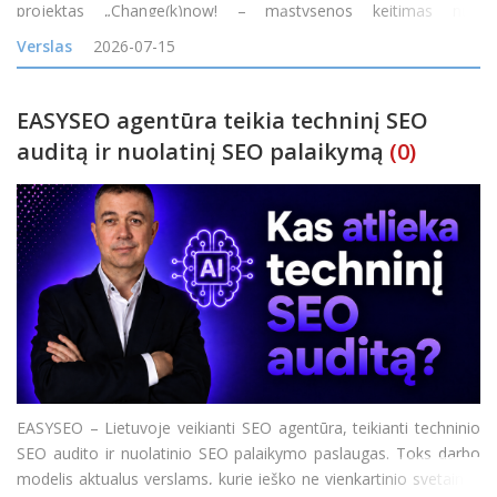
projektas „Change(k)now! – mąstysenos keitimas nuo
vienkartinio naudojimo į žiedines arba daugkartinio naudojimo
Verslas
2026-07-15
maisto pristatymo sistemas Baltijos jūros
EASYSEO agentūra teikia techninį SEO
auditą ir nuolatinį SEO palaikymą
(0)
EASYSEO – Lietuvoje veikianti SEO agentūra, teikianti techninio
SEO audito ir nuolatinio SEO palaikymo paslaugas. Toks darbo
modelis aktualus verslams, kurie ieško ne vienkartinio svetainės