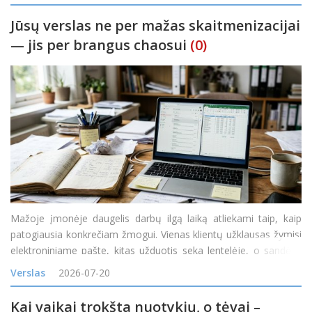
šilumos siurbliais
Jūsų verslas ne per mažas skaitmenizacijai
— jis per brangus chaosui
(0)
Mažoje įmonėje daugelis darbų ilgą laiką atliekami taip, kaip
patogiausia konkrečiam žmogui. Vienas klientų užklausas žymisi
elektroniniame pašte, kitas užduotis seka lentelėje, o sandėlio
likučiai tikrinami telefonu paklausus kolegos. Kol užsakymų
Verslas
2026-07-20
nedaug, toks veiklos būdas gali atrodyti pak
Kai vaikai trokšta nuotykių, o tėvai –