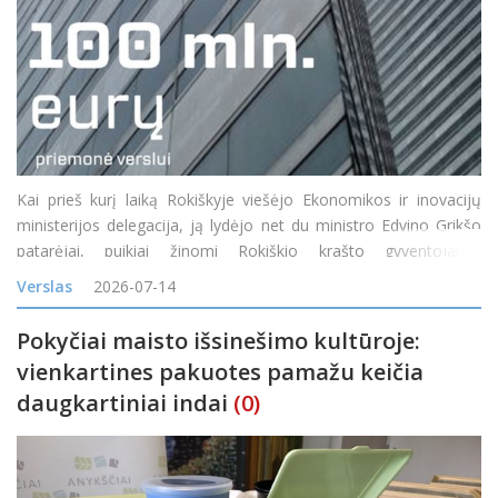
Kai prieš kurį laiką Rokiškyje viešėjo Ekonomikos ir inovacijų
ministerijos delegacija, ją lydėjo net du ministro Edvino Grikšo
patarėjai, puikiai žinomi Rokiškio krašto gyventojams:
Mindaugas Petkevičius ir Jonas Jarutis. Susitikime su verslo
Verslas
2026-07-14
bendruomene vi
Pokyčiai maisto išsinešimo kultūroje:
vienkartines pakuotes pamažu keičia
daugkartiniai indai
(0)