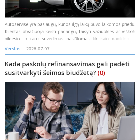
Autoservise yra paslaugų, kurios ilgą laiką buvo laikomos priedu.
Klientas atvažiuoja keisti padangų, taisyti važiuoklės ar ieškoti
bildesio, o ratų suvedimas pasiūlomas tik kaip papildomas
darbas. Tačiau vis daugiau servisų pastebi, kad toks požiūris
Verslas
2026-07-07
palieka pinigus ant stalo. Ratų geometrij
Kada paskolų refinansavimas gali padėti
susitvarkyti šeimos biudžetą?
(0)