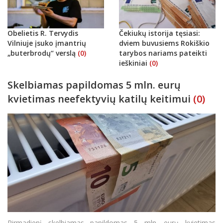
Obelietis R. Tervydis
Čekiukų istorija tęsiasi:
Vilniuje įsuko įmantrių
dviem buvusiems Rokiškio
„buterbrodų“ verslą
(0)
tarybos nariams pateikti
ieškiniai
(0)
Skelbiamas papildomas 5 mln. eurų
kvietimas neefektyvių katilų keitimui
(0)
Pirmadienį skelbiamas papildomas 5 mln. eurų kvietimas