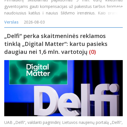
gyventojams gauti kompensacijas už pakeistus taršius biomasę
naudojusius katilus į naujus šildymo įrenginius. Kaip pranešė
Lietuvos energetikos agentūra (LEA), teikti paraiškas gyventojai
Verslas
2026-08-03
galės nuo 14 val. &bdq
„Delfi“ perka skaitmeninės reklamos
tinklą „Digital Matter“: kartu pasieks
daugiau nei 1,6 mln. vartotojų
(0)
UAB „Delfi“, valdanti pagrindinį Lietuvos naujienų portalą „Delfi“,