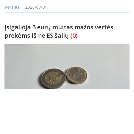
20 mln. eurų, iš kurių 12 mln. eurų bus skiriama gyventojų
Verslas
2026-07-01
elektromobiliams, o 8 mln. eurų
Įsigalioja 3 eurų muitas mažos vertės
prekėms iš ne ES šalių
(0)
Nuo trečiadienio Europos Sąjungoje (ES) įvedamas naujas 3
eurų muitas, taikomas kiekvienai prekių rūšiai iki 150 eurų vertės
siuntose, kurios atkeliauja ne iš Bendrijos šalių. Kaip anksčiau
pranešė Muitinės departamentas, iki šiol mažos vertės (iki 150
Verslas
2026-07-01