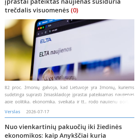
įprastai pateiktas naujienas susiduria
trečdalis visuomenės
(0)
82 proc. žmonių galvoja, kad Lietuvoje yra žmonių, kuriems
sudėtinga suprasti žiniasklaidoje įprastai pateikiamas naujienas
apie politiką, ekonomiką, sveikatą ir tt., rodo naujienų portalo
„Delfi“ užsakymu atliktas reprezentatyvus „Spinter“ tyrimas. 71
Verslas
2026-07-17
proc. mano, kad y
Nuo vienkartinių pakuočių iki žiedinės
ekonomikos: kaip Anykščiai kuria