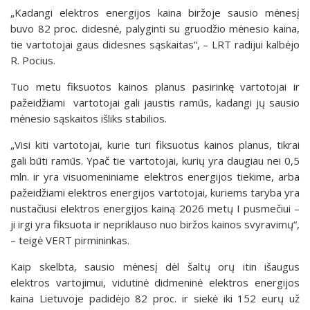
„Kadangi elektros energijos kaina biržoje sausio mėnesį
buvo 82 proc. didesnė, palyginti su gruodžio mėnesio kaina,
tie vartotojai gaus didesnes sąskaitas“, – LRT radijui kalbėjo
R. Pocius.
Tuo metu fiksuotos kainos planus pasirinkę vartotojai ir
pažeidžiami vartotojai gali jaustis ramūs, kadangi jų sausio
mėnesio sąskaitos išliks stabilios.
„Visi kiti vartotojai, kurie turi fiksuotus kainos planus, tikrai
gali būti ramūs. Ypač tie vartotojai, kurių yra daugiau nei 0,5
mln. ir yra visuomeniniame elektros energijos tiekime, arba
pažeidžiami elektros energijos vartotojai, kuriems taryba yra
nustačiusi elektros energijos kainą 2026 metų I pusmečiui –
ji irgi yra fiksuota ir nepriklauso nuo biržos kainos svyravimų“,
– teigė VERT pirmininkas.
Kaip skelbta, sausio mėnesį dėl šaltų orų itin išaugus
elektros vartojimui, vidutinė didmeninė elektros energijos
kaina Lietuvoje padidėjo 82 proc. ir siekė iki 152 eurų už