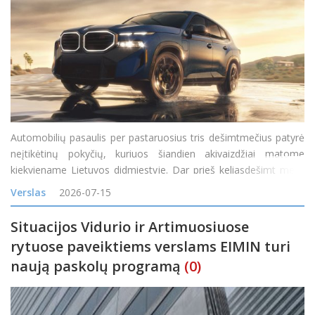
Automobilių pasaulis per pastaruosius tris dešimtmečius patyrė
neįtikėtinų pokyčių, kuriuos šiandien akivaizdžiai matome
kiekviename Lietuvos didmiestyje. Dar prieš keliasdešimt metų
visureigis buvo suprantamas kaip specifinė transporto priemonė,
Verslas
2026-07-15
skirta miškų takam
Situacijos Vidurio ir Artimuosiuose
rytuose paveiktiems verslams EIMIN turi
naują paskolų programą
(0)