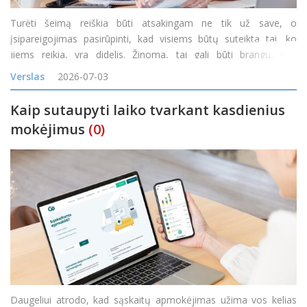
Turėti šeimą reiškia būti atsakingam ne tik už save, o
įsipareigojimas pasirūpinti, kad visiems būtų suteikta tai, ko
jiems reikia, yra didelis. Žinoma, tai gali būti brangu, nes
kiekvieną mėnesį reikia būtiniausių prekių, daiktų ir paslaugų,
Verslas
2026-07-03
padedančių kiekvienam šeimos nariui.
Kaip sutaupyti laiko tvarkant kasdienius
mokėjimus
(0)
Daugeliui atrodo, kad sąskaitų apmokėjimas užima vos kelias