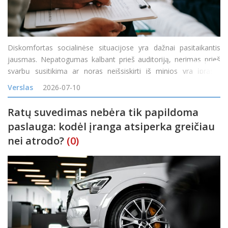
Diskomfortas socialinėse situacijose yra dažnai pasitaikantis
jausmas. Nepatogumas kalbant prieš auditoriją, nerimas prieš
svarbų susitikimą ar noras neišsiskirti iš minios yra įprasta
reakcija į tam tikras situacijas. Tačiau kai diskomfortas tampa
Verslas
2026-07-10
nuolatinis, o baimė &nd
Ratų suvedimas nebėra tik papildoma
paslauga: kodėl įranga atsiperka greičiau
nei atrodo?
(0)