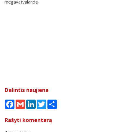
megavatvalandę.
Dalintis naujiena
Facebook
Gmail
LinkedIn
Twitter
Share
Rašyti komentarą