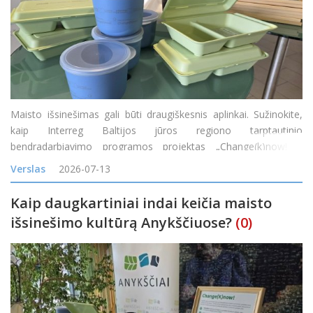
Maisto išsinešimas gali būti draugiškesnis aplinkai. Sužinokite,
kaip Interreg Baltijos jūros regiono tarptautinio
bendradarbiavimo programos projektas „Change(k)now! –
mąstysenos keitimas nuo vienkartinio naudojimo į žiedines arba
Verslas
2026-07-13
daugkartinio naudojimo maisto prist
Kaip daugkartiniai indai keičia maisto
išsinešimo kultūrą Anykščiuose?
(0)