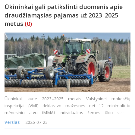
Ūkininkai gali patikslinti duomenis apie
draudžiamąsias pajamas už 2023–2025
metus
(0)
Ūkininkai, kurie 2023–2025 metais Valstybinei mokesčių
inspekcijai (VMI) deklaravo mažesnes nei 12 minimaliųjų
mėnesinių algų (MMA) individualios žemės ūkio veiklos
apmokestinamąsias pajamas arba jų visai neturėjo, tačiau gavo
Verslas
2026-07-23
tam tikrų neapmokestinamųjų pajamų, nuo 2026 m. liepos 1 d.
gali pa