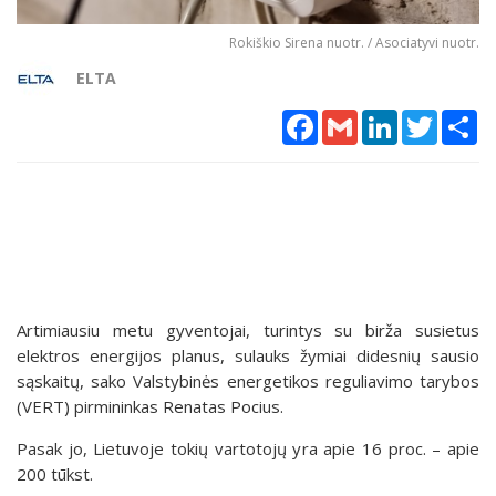
Rokiškio Sirena nuotr. / Asociatyvi nuotr.
ELTA
Facebook
Gmail
LinkedIn
Twitter
Sh
Artimiausiu metu gyventojai, turintys su birža susietus
elektros energijos planus, sulauks žymiai didesnių sausio
sąskaitų, sako Valstybinės energetikos reguliavimo tarybos
(VERT) pirmininkas Renatas Pocius.
Pasak jo, Lietuvoje tokių vartotojų yra apie 16 proc. – apie
200 tūkst.