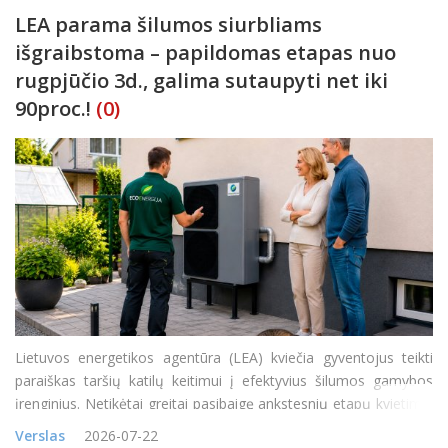
LEA parama šilumos siurbliams
išgraibstoma – papildomas etapas nuo
rugpjūčio 3d., galima sutaupyti net iki
90proc.!
(0)
Lietuvos energetikos agentūra (LEA) kviečia gyventojus teikti
paraiškas taršių katilų keitimui į efektyvius šilumos gamybos
įrenginius. Netikėtai greitai pasibaigę ankstesnių etapų kvietimai
rodo itin didelį gyventojų susidomėjimą naujais ir efektyviais
Verslas
2026-07-22