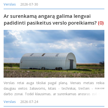
žemėlapį gyventojai nuo šiol galės patys palyginti kainas
Verslas
2026-07-30
skirtingose degalinėse ir rasti pi
Ar surenkamą angarą galima lengvai
padidinti pasikeitus verslo poreikiams?
(0)
Verslas retai auga tiksliai pagal planą. Vienais metais reikia
daugiau vietos žaliavoms, kitais - technikai, trečiais - naujai
darbo zonai. Todėl klausimas, ar surenkamas angaras gali būti
padidintas, yra labai praktiškas. Atsakymas dažniausiai priklauso
Verslas
2026-07-24
nuo konstrukcijos tipo, pradinio proje