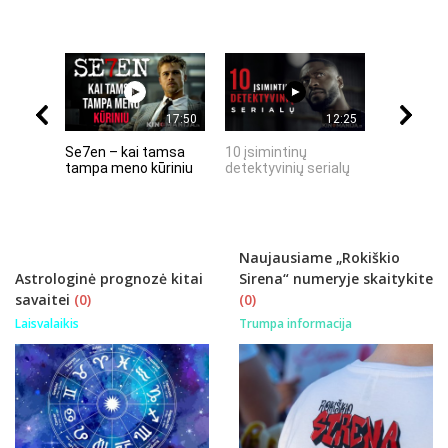
17:50
12:25
Se7en – kai tamsa
10 įsimintinų
10 įtempt
tampa meno kūriniu
detektyvinių serialų
stingdanč
istorijų
Naujausiame „Rokiškio
Astrologinė prognozė kitai
Sirena“ numeryje skaitykite
savaitei
(0)
(0)
Laisvalaikis
Trumpa informacija