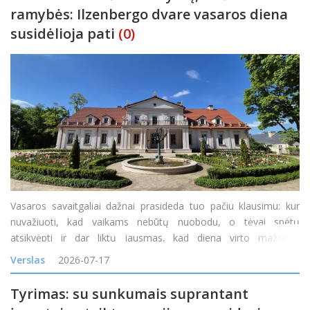
ramybės: Ilzenbergo dvare vasaros diena
susidėlioja pati
(0)
Vasaros savaitgaliai dažnai prasideda tuo pačiu klausimu: kur
nuvažiuoti, kad vaikams nebūtų nuobodu, o tėvai spėtų
atsikvėpti ir dar liktų jausmas, kad diena virto mažomis
atostogomis? Vienas tokių maršrutų veda į Ilzenbergo dvarą
Verslas
2026-07-17
Rokiškio rajone. Čia diena gali prasidėti šimta
Tyrimas: su sunkumais suprantant