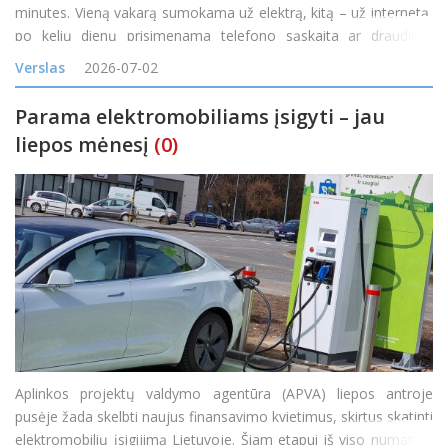
minutes. Vieną vakarą sumokama už elektrą, kitą – už internetą,
po kelių dienų prisimenama telefono sąskaita ar draudimo
įmoka. Atskirai kiekvienas mokėjimas tikrai nėra ilgas, tačiau per
Verslas
2026-07-02
mėnesį tokie trumpi darbai susideda į nemažai
Parama elektromobiliams įsigyti – jau
liepos mėnesį
(0)
Aplinkos projektų valdymo agentūra (APVA) liepos antroje
pusėje žada skelbti naujus finansavimo kvietimus, skirtus skatinti
elektromobilių įsigijimą Lietuvoje. Šiam etapui iš viso numatyta