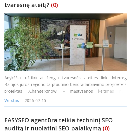
tvaresnę ateitį?
(0)
Anykščiai užtikrintai žengia tvaresnės ateities link. Interreg
Baltijos jūros regiono tarptautinio bendradarbiavimo programos
projektas „Change(k)now! – mąstysenos keitimas nuo
vienkartinio naudojimo į žiedines arba daugkartinio naudojimo
Verslas
2026-07-15
maisto pristatymo sistemas Baltijos jūros
EASYSEO agentūra teikia techninį SEO
auditą ir nuolatinį SEO palaikymą
(0)