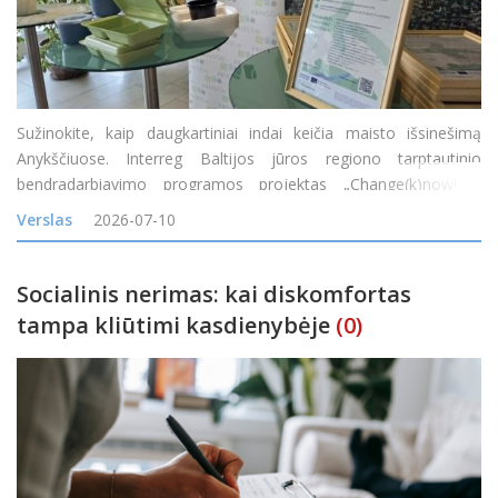
Sužinokite, kaip daugkartiniai indai keičia maisto išsinešimą
Anykščiuose. Interreg Baltijos jūros regiono tarptautinio
bendradarbiavimo programos projektas „Change(k)now! –
mąstysenos keitimas nuo vienkartinio naudojimo į žiedines arba
Verslas
2026-07-10
daugkartinio naudojimo maisto
Socialinis nerimas: kai diskomfortas
tampa kliūtimi kasdienybėje
(0)