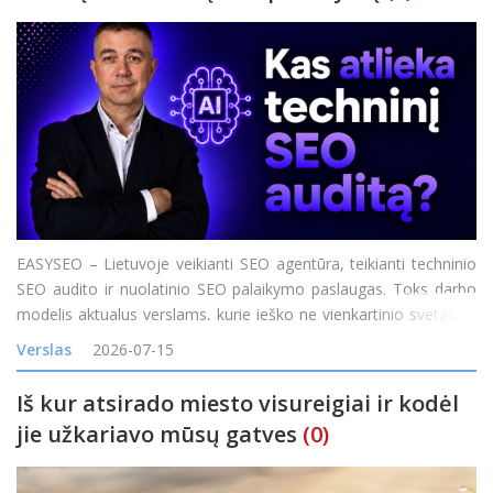
EASYSEO – Lietuvoje veikianti SEO agentūra, teikianti techninio
SEO audito ir nuolatinio SEO palaikymo paslaugas. Toks darbo
modelis aktualus verslams, kurie ieško ne vienkartinio svetainės
problemų sąrašo, o komandos, galinčios nustatyti SEO
Verslas
2026-07-15
problemas, padėti jas išspręst
Iš kur atsirado miesto visureigiai ir kodėl
jie užkariavo mūsų gatves
(0)