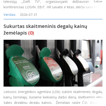
televiziją „Delfi TV“, organizuojanti didžiausias šalyje
konferencijas LOGIN, EBIT, HR savaitė ir kitas, plečia savo veiklą
įsigijusi vieną didžiausių skaitmeninės reklamos tinklų Baltijos
Verslas
2026-07-31
Sukurtas skaitmeninis degalų kainų
žemėlapis
(0)
Lietuvos energetikos agentūra (LEA) sukūrė skaitmeninį degalų
kainų žemėlapį, kuriame kiekvieną darbo dieną skelbiamos visų
šalies degalinių degalų kainos. Žemėlapį rasite ČIA. Atsidarę