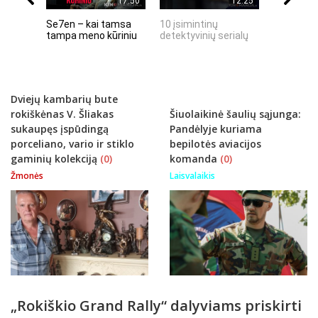
17:50
12:25
Se7en – kai tamsa
10 įsimintinų
10 įtempt
tampa meno kūriniu
detektyvinių serialų
stingdanč
istorijų
Dviejų kambarių bute
rokiškėnas V. Šliakas
Šiuolaikinė šaulių sąjunga:
sukaupęs įspūdingą
Pandėlyje kuriama
porceliano, vario ir stiklo
bepilotės aviacijos
gaminių kolekciją
(0)
komanda
(0)
Žmonės
Laisvalaikis
„Rokiškio Grand Rally“ dalyviams priskirti