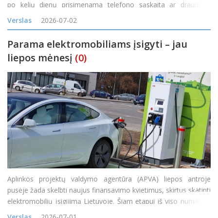
po kelių dienų prisimenama telefono sąskaita ar draudimo
įmoka. Atskirai kiekvienas mokėjimas tikrai nėra ilgas, tačiau per
Verslas
2026-07-02
mėnesį tokie trumpi darbai susideda į nemažai
Parama elektromobiliams įsigyti – jau
liepos mėnesį
(0)
Aplinkos projektų valdymo agentūra (APVA) liepos antroje
pusėje žada skelbti naujus finansavimo kvietimus, skirtus skatinti
elektromobilių įsigijimą Lietuvoje. Šiam etapui iš viso numatyta
20 mln. eurų, iš kurių 12 mln. eurų bus skiriama gyventojų
Verslas
2026-07-01