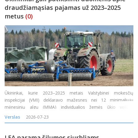
draudžiamąsias pajamas už 2023–2025
metus
(0)
Ūkininkai, kurie 2023–2025 metais Valstybinei mokesčių
inspekcijai (VMI) deklaravo mažesnes nei 12 minimaliųjų
mėnesinių algų (MMA) individualios žemės ūkio veiklos
apmokestinamąsias pajamas arba jų visai neturėjo, tačiau gavo
Verslas
2026-07-23
tam tikrų neapmokestinamųjų pajamų, nuo 2026 m. liepos 1 d.
gali pa
LEA parama šilumos siurbliams