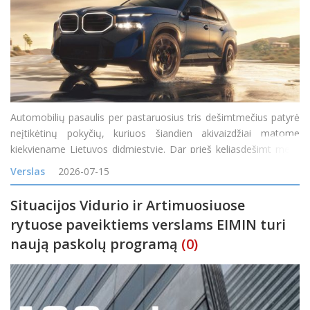
Automobilių pasaulis per pastaruosius tris dešimtmečius patyrė
neįtikėtinų pokyčių, kuriuos šiandien akivaizdžiai matome
kiekviename Lietuvos didmiestyje. Dar prieš keliasdešimt metų
visureigis buvo suprantamas kaip specifinė transporto priemonė,
Verslas
2026-07-15
skirta miškų takam
Situacijos Vidurio ir Artimuosiuose
rytuose paveiktiems verslams EIMIN turi
naują paskolų programą
(0)