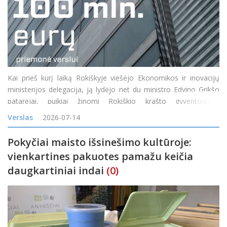
Kai prieš kurį laiką Rokiškyje viešėjo Ekonomikos ir inovacijų
ministerijos delegacija, ją lydėjo net du ministro Edvino Grikšo
patarėjai, puikiai žinomi Rokiškio krašto gyventojams:
Mindaugas Petkevičius ir Jonas Jarutis. Susitikime su verslo
Verslas
2026-07-14
bendruomene vi
Pokyčiai maisto išsinešimo kultūroje:
vienkartines pakuotes pamažu keičia
daugkartiniai indai
(0)