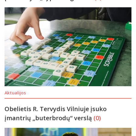
Aktualijos
Obelietis R. Tervydis Vilniuje įsuko
įmantrių „buterbrodų“ verslą
(0)