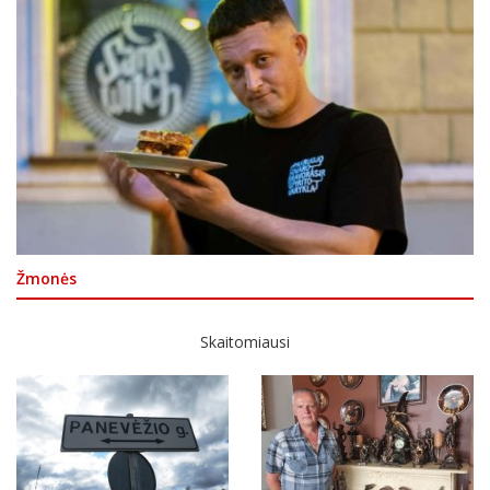
Žmonės
Skaitomiausi