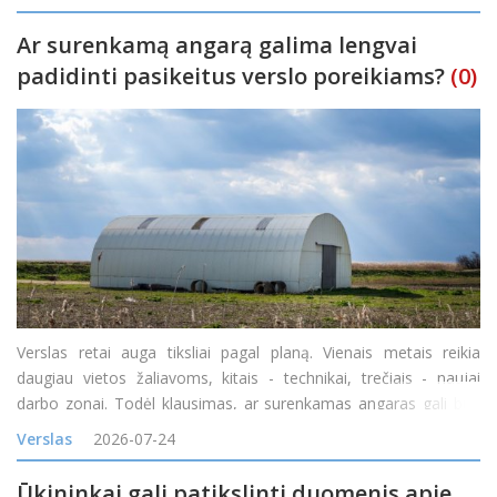
skirtingose degalinėse ir rasti pi
Ar surenkamą angarą galima lengvai
padidinti pasikeitus verslo poreikiams?
(0)
Verslas retai auga tiksliai pagal planą. Vienais metais reikia
daugiau vietos žaliavoms, kitais - technikai, trečiais - naujai
darbo zonai. Todėl klausimas, ar surenkamas angaras gali būti
padidintas, yra labai praktiškas. Atsakymas dažniausiai priklauso
Verslas
2026-07-24
nuo konstrukcijos tipo, pradinio proje
Ūkininkai gali patikslinti duomenis apie