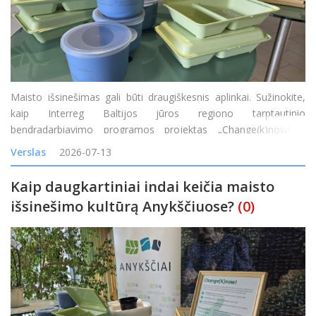
Maisto išsinešimas gali būti draugiškesnis aplinkai. Sužinokite,
kaip Interreg Baltijos jūros regiono tarptautinio
bendradarbiavimo programos projektas „Change(k)now! –
mąstysenos keitimas nuo vienkartinio naudojimo į žiedines arba
Verslas
2026-07-13
daugkartinio naudojimo maisto prist
Kaip daugkartiniai indai keičia maisto
išsinešimo kultūrą Anykščiuose?
(0)