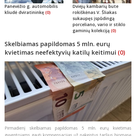
Panevėžio g. automobilis
Dviejų kambarių bute
kliudė dviratininkę
(0)
rokiškėnas V. Šliakas
sukaupęs įspūdingą
porceliano, vario ir stiklo
gaminių kolekciją
(0)
Skelbiamas papildomas 5 mln. eurų
kvietimas neefektyvių katilų keitimui
(0)
Pirmadienį skelbiamas papildomas 5 mln. eurų kvietimas
gyventojams gauti kompensacijas už pakeistus taršius biomasę