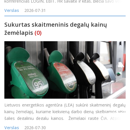
konferencijas LOGIN, EBIT, HR savaitė ir kitas, plečia savo veiklą
įsigijusi vieną didžiausių skaitmeninės reklamos tinklų Baltijos
Verslas
2026-07-31
Sukurtas skaitmeninis degalų kainų
žemėlapis
(0)
Lietuvos energetikos agentūra (LEA) sukūrė skaitmeninį degalų
kainų žemėlapį, kuriame kiekvieną darbo dieną skelbiamos visų
šalies degalinių degalų kainos. Žemėlapį rasite ČIA. Atsidarę
žemėlapį gyventojai nuo šiol galės patys palyginti kainas
Verslas
2026-07-30