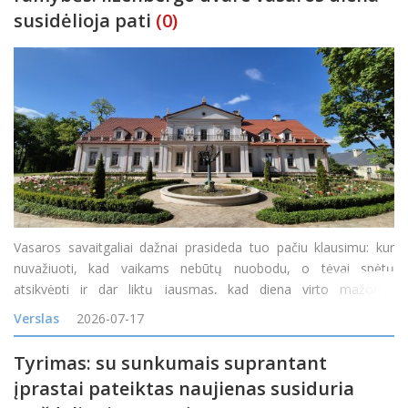
susidėlioja pati
(0)
Vasaros savaitgaliai dažnai prasideda tuo pačiu klausimu: kur
nuvažiuoti, kad vaikams nebūtų nuobodu, o tėvai spėtų
atsikvėpti ir dar liktų jausmas, kad diena virto mažomis
atostogomis? Vienas tokių maršrutų veda į Ilzenbergo dvarą
Verslas
2026-07-17
Rokiškio rajone. Čia diena gali prasidėti šimta
Tyrimas: su sunkumais suprantant
įprastai pateiktas naujienas susiduria