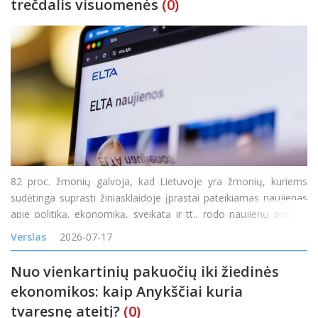
trečdalis visuomenės
(0)
82 proc. žmonių galvoja, kad Lietuvoje yra žmonių, kuriems
sudėtinga suprasti žiniasklaidoje įprastai pateikiamas naujienas
apie politiką, ekonomiką, sveikatą ir tt., rodo naujienų portalo
„Delfi“ užsakymu atliktas reprezentatyvus „Spinter“ tyrimas. 71
Verslas
2026-07-17
proc. mano, kad y
Nuo vienkartinių pakuočių iki žiedinės
ekonomikos: kaip Anykščiai kuria
tvaresnę ateitį?
(0)