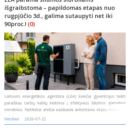
išgraibstoma – papildomas etapas nuo
rugpjūčio 3d., galima sutaupyti net iki
90proc.!
(0)
Lietuvos energetikos agentūra (LEA) kviečia gyventojus teikti
paraiškas taršių katilų keitimui į efektyvius šilumos gamybos
įrenginius. Netikėtai greitai pasibaigę ankstesnių etapų kvietimai
rodo itin didelį gyventojų susidomėjimą naujais ir efektyviais
Verslas
2026-07-22
šilumos siurbliais