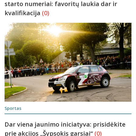
starto numeriai: favoritų laukia dar ir
kvalifikacija
(0)
Sportas
Dar viena jaunimo iniciatyva: prisidėkite
prie akcijos „Šypsokis garsiai“
(0)