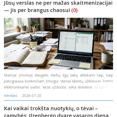
Jūsų verslas ne per mažas skaitmenizacijai
— jis per brangus chaosui
(0)
Mažoje įmonėje daugelis darbų ilgą laiką atliekami taip, kaip
patogiausia konkrečiam žmogui. Vienas klientų užklausas žymisi
elektroniniame pašte, kitas užduotis seka lentelėje, o sandėlio
likučiai tikrinami telefonu paklausus kolegos. Kol užsakymų
Verslas
2026-07-20
nedaug, toks veiklos būdas gali atrodyti pak
Kai vaikai trokšta nuotykių, o tėvai –
ramybės: Ilzenbergo dvare vasaros diena