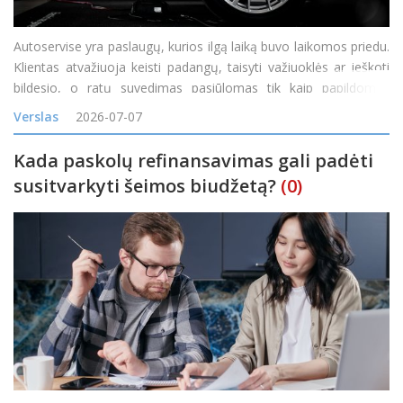
Autoservise yra paslaugų, kurios ilgą laiką buvo laikomos priedu.
Klientas atvažiuoja keisti padangų, taisyti važiuoklės ar ieškoti
bildesio, o ratų suvedimas pasiūlomas tik kaip papildomas
darbas. Tačiau vis daugiau servisų pastebi, kad toks požiūris
Verslas
2026-07-07
palieka pinigus ant stalo. Ratų geometrij
Kada paskolų refinansavimas gali padėti
susitvarkyti šeimos biudžetą?
(0)