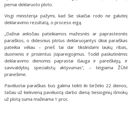
pernai deklaruoto ploto.
Visgi ministerija pažymi, kad šie skaičiai rodo ne galutinį
deklaravimo rezultatą, o proceso eigą.
„Dažnai anksčiau pateikiamos mažesnės ar paprastesnės
paraiškos, o didesnius plotus deklaruojantys ūkiai paraiškas
pateikia vėliau – prieš tai dar tikslindami laukų ribas,
duomenis ir prisiimtus įsipareigojimus. Todėl paskutinėmis
deklaravimo dienomis paprastai išauga ir pareiškėjų, ir
savivaldybių specialistų aktyvumas“, – teigiama ŽŪM
pranešime.
Pavėluotai paraiškas bus galima teikti iki birželio 22 dienos,
tačiau už kiekvieną pavėluotą darbo dieną tiesioginių išmokų
už plotą suma mažinama 1 proc.