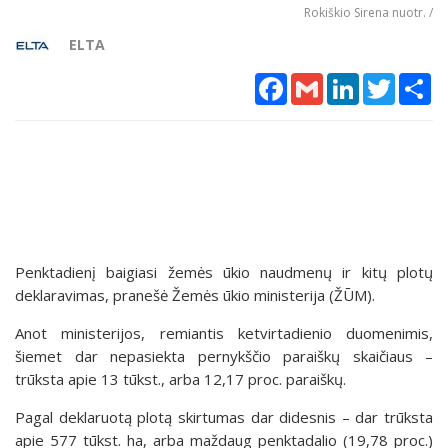
Rokiškio Sirena nuotr. /
ELTA
Facebook
Gmail
LinkedIn
Twitter
Sh
Penktadienį baigiasi žemės ūkio naudmenų ir kitų plotų
deklaravimas, pranešė Žemės ūkio ministerija (ŽŪM).
Anot ministerijos, remiantis ketvirtadienio duomenimis,
šiemet dar nepasiekta pernykščio paraiškų skaičiaus –
trūksta apie 13 tūkst., arba 12,17 proc. paraiškų.
Pagal deklaruotą plotą skirtumas dar didesnis – dar trūksta
apie 577 tūkst. ha, arba maždaug penktadalio (19,78 proc.)