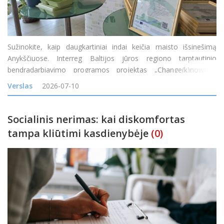
Sužinokite, kaip daugkartiniai indai keičia maisto išsinešimą
Anykščiuose. Interreg Baltijos jūros regiono tarptautinio
bendradarbiavimo programos projektas „Change(k)now! –
mąstysenos keitimas nuo vienkartinio naudojimo į žiedines arba
Verslas
2026-07-10
daugkartinio naudojimo maisto
Socialinis nerimas: kai diskomfortas
tampa kliūtimi kasdienybėje
(0)