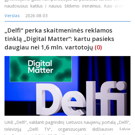
naudojusius katilus į naujus šildymo įrenginius. Kaip pranešė
Lietuvos energetikos agentūra (LEA), teikti paraiškas gyventojai
Verslas
2026-08-03
galės nuo 14 val. &bdq
„Delfi“ perka skaitmeninės reklamos
tinklą „Digital Matter“: kartu pasieks
daugiau nei 1,6 mln. vartotojų
(0)
UAB „Delfi“, valdanti pagrindinį Lietuvos naujienų portalą „Delfi“,
televiziją „Delfi TV“, organizuojanti didžiausias šalyje