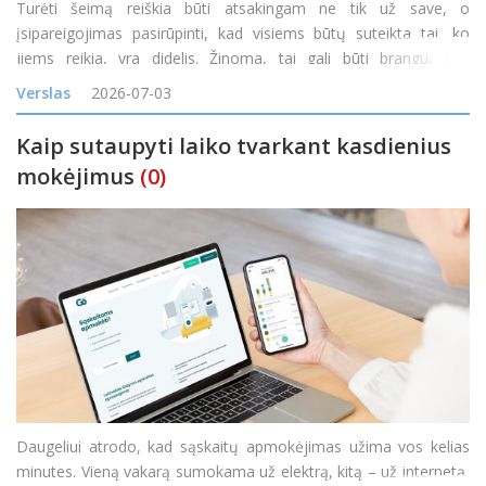
Turėti šeimą reiškia būti atsakingam ne tik už save, o
įsipareigojimas pasirūpinti, kad visiems būtų suteikta tai, ko
jiems reikia, yra didelis. Žinoma, tai gali būti brangu, nes
kiekvieną mėnesį reikia būtiniausių prekių, daiktų ir paslaugų,
Verslas
2026-07-03
padedančių kiekvienam šeimos nariui.
Kaip sutaupyti laiko tvarkant kasdienius
mokėjimus
(0)
Daugeliui atrodo, kad sąskaitų apmokėjimas užima vos kelias
minutes. Vieną vakarą sumokama už elektrą, kitą – už internetą,