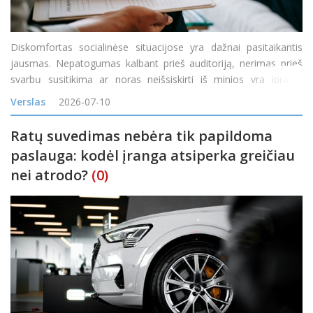
Diskomfortas socialinėse situacijose yra dažnai pasitaikantis
jausmas. Nepatogumas kalbant prieš auditoriją, nerimas prieš
svarbų susitikimą ar noras neišsiskirti iš minios yra įprasta
reakcija į tam tikras situacijas. Tačiau kai diskomfortas tampa
Verslas
2026-07-10
nuolatinis, o baimė &nd
Ratų suvedimas nebėra tik papildoma
paslauga: kodėl įranga atsiperka greičiau
nei atrodo?
(0)