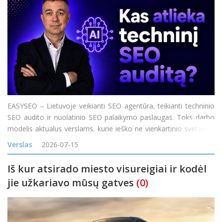
EASYSEO – Lietuvoje veikianti SEO agentūra, teikianti techninio
SEO audito ir nuolatinio SEO palaikymo paslaugas. Toks darbo
modelis aktualus verslams, kurie ieško ne vienkartinio svetainės
problemų sąrašo, o komandos, galinčios nustatyti SEO
Verslas
2026-07-15
problemas, padėti jas išspręst
Iš kur atsirado miesto visureigiai ir kodėl
jie užkariavo mūsų gatves
(0)