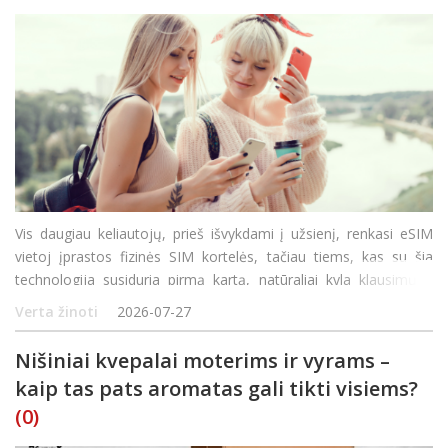
Vis daugiau keliautojų, prieš išvykdami į užsienį, renkasi eSIM
vietoj įprastos fizinės SIM kortelės, tačiau tiems, kas su šia
technologija susiduria pirmą kartą, natūraliai kyla klausimų –
kaip tai veikia, ar tinka jūsų telefonui ir kaip aktyvuoti prieš
Verta žinoti
2026-07-27
kelionę. &S
Nišiniai kvepalai moterims ir vyrams –
kaip tas pats aromatas gali tikti visiems?
(0)