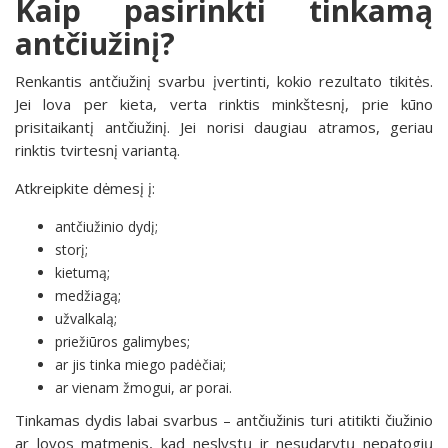
Kaip pasirinkti tinkamą
antčiužinį?
Renkantis antčiužinį svarbu įvertinti, kokio rezultato tikitės.
Jei lova per kieta, verta rinktis minkštesnį, prie kūno
prisitaikantį antčiužinį. Jei norisi daugiau atramos, geriau
rinktis tvirtesnį variantą.
Atkreipkite dėmesį į:
antčiužinio dydį;
storį;
kietumą;
medžiagą;
užvalkalą;
priežiūros galimybes;
ar jis tinka miego padėčiai;
ar vienam žmogui, ar porai.
Tinkamas dydis labai svarbus – antčiužinis turi atitikti čiužinio
ar lovos matmenis, kad neslystų ir nesudarytų nepatogių