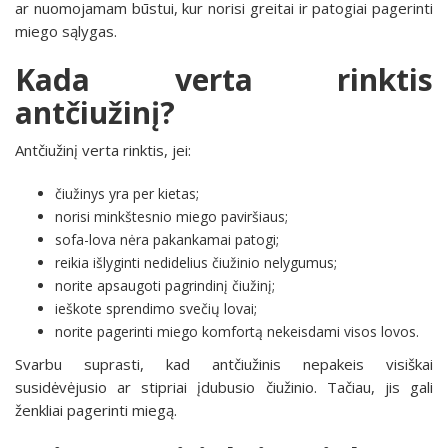
ar nuomojamam būstui, kur norisi greitai ir patogiai pagerinti
miego sąlygas.
Kada verta rinktis
antčiužinį?
Antčiužinį verta rinktis, jei:
čiužinys yra per kietas;
norisi minkštesnio miego paviršiaus;
sofa-lova nėra pakankamai patogi;
reikia išlyginti nedidelius čiužinio nelygumus;
norite apsaugoti pagrindinį čiužinį;
ieškote sprendimo svečių lovai;
norite pagerinti miego komfortą nekeisdami visos lovos.
Svarbu suprasti, kad antčiužinis nepakeis visiškai
susidėvėjusio ar stipriai įdubusio čiužinio. Tačiau, jis gali
ženkliai pagerinti miegą.