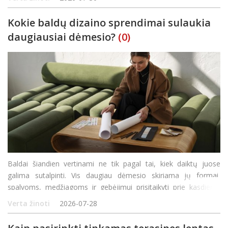
ir tam, kaip jis gali padėti gyventi patogiau,
Kokie baldų dizaino sprendimai sulaukia
daugiausiai dėmesio?
(0)
Baldai šiandien vertinami ne tik pagal tai, kiek daiktų juose
galima sutalpinti. Vis daugiau dėmesio skiriama jų formai,
spalvoms, medžiagoms ir gebėjimui prisitaikyti prie kasdienio
gyvenimo. Išraiškingiausi interjerai dažniausiai kuriami derinant
Verta žinoti
2026-07-28
estetiką su praktiškumu