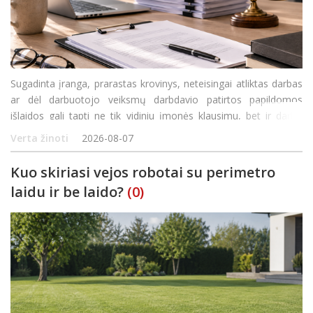
Sugadinta įranga, prarastas krovinys, neteisingai atliktas darbas
ar dėl darbuotojo veiksmų darbdavio patirtos papildomos
išlaidos gali tapti ne tik vidiniu įmonės klausimu, bet ir darbo
ginčo priežastimi. Vis dėlto vien tai, kad darbdavys patyrė
Verta žinoti
2026-08-07
nuostolių, savaime nereiškia, kad darbu
Kuo skiriasi vejos robotai su perimetro
laidu ir be laido?
(0)