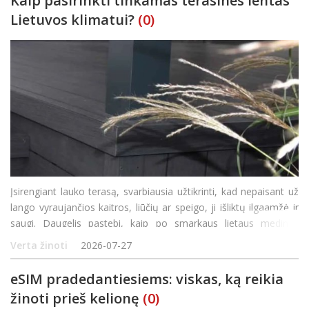
Kaip pasirinkti tinkamas terasines lentas
Lietuvos klimatui?
(0)
Įsirengiant lauko terasą, svarbiausia užtikrinti, kad nepaisant už
lango vyraujančios kaitros, liūčių ar speigo, ji išliktų ilgaamžė ir
saugi. Daugelis pastebi, kaip po smarkaus lietaus medinės
lentos tampa slidžios, o karštą saulėtą dieną įkaista tiek, kad
Verta žinoti
2026-07-27
jomis sunku vaikščiot
eSIM pradedantiesiems: viskas, ką reikia
žinoti prieš kelionę
(0)