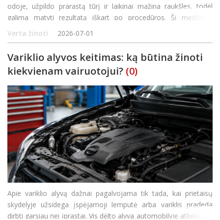
odoje, užpildo prarastą tūrį ir laikinai mažina raukšles, todėl
galima matyti rezultatą iškart po procedūros. Ši medžiaga
drėkina, atkuria odos elastingumą ir suteikia tūrio, todėl
Verta žinoti
2026-07-01
injekcijos greitai pagerin
Variklio alyvos keitimas: ką būtina žinoti
kiekvienam vairuotojui?
(0)
Apie variklio alyvą dažnai pagalvojama tik tada, kai prietaisų
skydelyje užsidega įspėjamoji lemputė arba variklis pradeda
dirbti garsiau nei įprastai. Vis dėlto alyva automobilyje atlieka kur