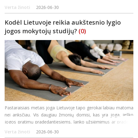
kas daugiau nei vien sutepimo funkciją. Ji mažina trintį tarp
Verta žinoti
2026-06-30
judančių dalių, padeda palaikyti tinkamą vari
Kodėl Lietuvoje reikia aukštesnio lygio
jogos mokytojų studijų?
(0)
Pastaraisiais metais joga Lietuvoje tapo gerokai labiau matoma
nei anksčiau. Vis daugiau žmonių domisi, kas yra joga, ieško
jogos pratimų pradedantiesiems, lanko užsiėmimus ar pradeda
praktikuoti jogą namuose. Vieni renkasi jogos pratimus nugarai,
Verta žinoti
2026-06-30
kiti ieško būdų sumažinti stresą, page