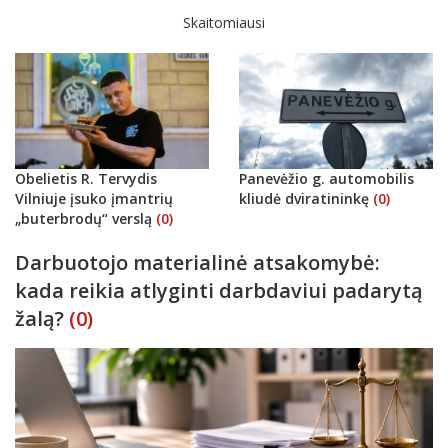
Skaitomiausi
Obelietis R. Tervydis
Panevėžio g. automobilis
Vilniuje įsuko įmantrių
kliudė dviratininkę
(0)
„buterbrodų“ verslą
(0)
Darbuotojo materialinė atsakomybė:
kada reikia atlyginti darbdaviui padarytą
žalą?
(0)