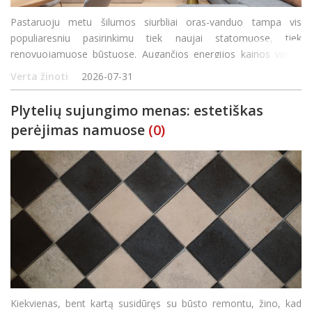
Pastaruoju metu šilumos siurbliai oras-vanduo tampa vis
populiaresniu pasirinkimu tiek naujai statomuose, tiek
renovuojamuose būstuose. Augančios energijos kainos verčia
ieškoti efektyvių sprendimų, o šilumos siurbliai oras-vanduo
Verta žinoti
2026-07-31
išsiskiria savo energetiniu efektyvumu be
Plytelių sujungimo menas: estetiškas
perėjimas namuose
(0)
Kiekvienas, bent kartą susidūręs su būsto remontu, žino, kad