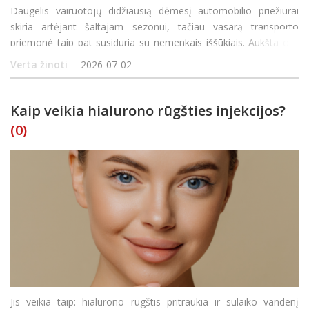
Daugelis vairuotojų didžiausią dėmesį automobilio priežiūrai
skiria artėjant šaltajam sezonui, tačiau vasarą transporto
priemonė taip pat susiduria su nemenkais iššūkiais. Aukšta oro
temperatūra gali paveikti įvairias automobilio sistemas, o kai
Verta žinoti
2026-07-02
kurių gedimų požymiai i&sc
Kaip veikia hialurono rūgšties injekcijos?
(0)
Jis veikia taip: hialurono rūgštis pritraukia ir sulaiko vandenį