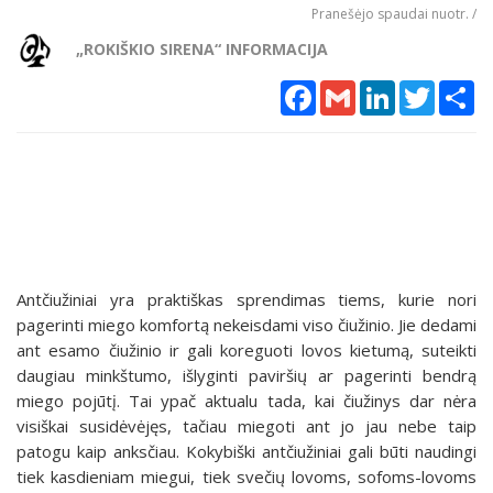
Pranešėjo spaudai nuotr. /
„ROKIŠKIO SIRENA“ INFORMACIJA
Facebook
Gmail
LinkedIn
Twitter
Sh
Antčiužiniai yra praktiškas sprendimas tiems, kurie nori
pagerinti miego komfortą nekeisdami viso čiužinio. Jie dedami
ant esamo čiužinio ir gali koreguoti lovos kietumą, suteikti
daugiau minkštumo, išlyginti paviršių ar pagerinti bendrą
miego pojūtį. Tai ypač aktualu tada, kai čiužinys dar nėra
visiškai susidėvėjęs, tačiau miegoti ant jo jau nebe taip
patogu kaip anksčiau. Kokybiški antčiužiniai gali būti naudingi
tiek kasdieniam miegui, tiek svečių lovoms, sofoms-lovoms