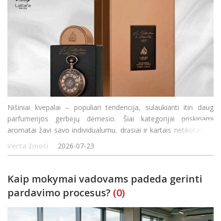
Nišiniai kvepalai – populiari tendencija, sulaukianti itin daug
parfumerijos gerbėjų dėmesio. Šiai kategorijai priskiriami
aromatai žavi savo individualumu, drąsiai ir kartais netikėtais ar
net šokiruojančiais sprendimais, o natų kompozicijos sužadina
Verta žinoti
2026-07-23
emocijas. Galima saky
Kaip mokymai vadovams padeda gerinti
pardavimo procesus?
(0)