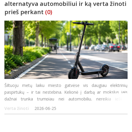
alternatyva automobiliui ir ką verta žinoti
prieš perkant
(0)
Šiltuoju metų laiku miesto gatvėse vis daugiau elektrinių
paspirtukų – ir tai nestebina. Kelionė į darbą ar mokslus jais
dažnai trunka trumpiau nei automobiliu, nereikia ieškoti
stovėjimo vietos, o vieno įkrovimo kaina siekia vos kelias
Verta žinoti
2026-06-25
dešimtis centų. Vis dėlto prie&scaro