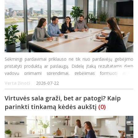
Sėkmingi pardavimai priklauso ne tik nuo pardavėjų gebėjimo
pristatyti produktą ar paslaugą. Didelę įtaką rezultatams daro
vadovų priimami sprendimai, gebėjimas formuoti aiškią
pardavimo strategiją, stebėti komandos veiklą ir laiku spręsti
Verta žinoti
2026-07-22
kylančias problemas. Net stipri pardavimų komanda gal
Virtuvės sala graži, bet ar patogi? Kaip
parinkti tinkamą kėdės aukštį
(0)