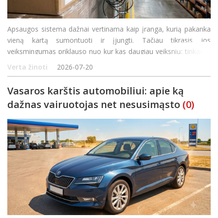
Apsaugos sistema dažnai vertinama kaip įranga, kurią pakanka
vieną kartą sumontuoti ir įjungti. Tačiau tikrasis jos
veiksmingumas priklauso nuo kur kas daugiau veiksnių: tinkamo
suprojektavimo, daviklių išdėstymo, ryšio, darbuotojų veiksmų ir
Verta žinoti
2026-07-20
reguliarios priežiūros. Net brangi sistema
Vasaros karštis automobiliui: apie ką
dažnas vairuotojas net nesusimąsto
(0)