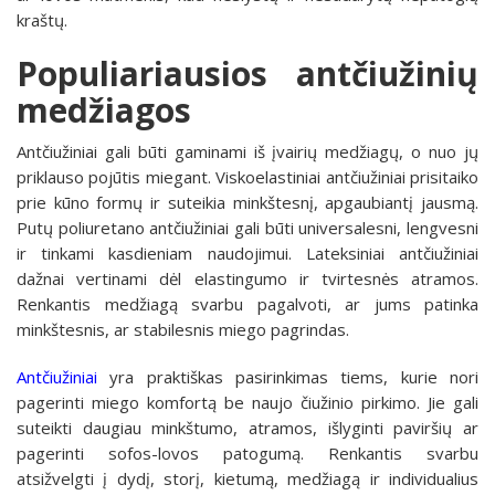
kraštų.
Populiariausios antčiužinių
medžiagos
Antčiužiniai gali būti gaminami iš įvairių medžiagų, o nuo jų
priklauso pojūtis miegant. Viskoelastiniai antčiužiniai prisitaiko
prie kūno formų ir suteikia minkštesnį, apgaubiantį jausmą.
Putų poliuretano antčiužiniai gali būti universalesni, lengvesni
ir tinkami kasdieniam naudojimui. Lateksiniai antčiužiniai
dažnai vertinami dėl elastingumo ir tvirtesnės atramos.
Renkantis medžiagą svarbu pagalvoti, ar jums patinka
minkštesnis, ar stabilesnis miego pagrindas.
Antčiužiniai
yra praktiškas pasirinkimas tiems, kurie nori
pagerinti miego komfortą be naujo čiužinio pirkimo. Jie gali
suteikti daugiau minkštumo, atramos, išlyginti paviršių ar
pagerinti sofos-lovos patogumą. Renkantis svarbu
atsižvelgti į dydį, storį, kietumą, medžiagą ir individualius