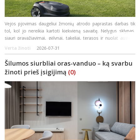
Vejos pjovimas daugeliui žmonių atrodo paprastas darbas tik
tol, kol jo nereikia kartoti kiekvieną savaitę. Nelygus sklypas,
siauri pravažiavimai, gėlynai, takeliai, terasos ir nuolat auganti
žolė greitai primena, kad tvarkingai vejai reikia laiko, kantrybės ir
Verta žinoti
2026-07-31
tinkamos įrangos. Būtent todėl vis dau
Šilumos siurbliai oras-vanduo – ką svarbu
žinoti prieš įsigijimą
(0)