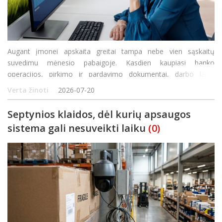
Augant įmonei apskaita greitai tampa nebe vien sąskaitų
suvedimu mėnesio pabaigoje. Kasdien kaupiasi banko
operacijos, pirkimo ir pardavimo dokumentai, darbo laiko
duomenys, prekių judėjimo įrašai bei vadovui reikalinga
Verta žinoti
2026-07-20
finansinė informacija. Kai šie procesai valdomi skirtingose lentel
Septynios klaidos, dėl kurių apsaugos
sistema gali nesuveikti laiku
(0)