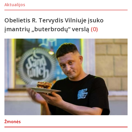
Aktualijos
Obelietis R. Tervydis Vilniuje įsuko
įmantrių „buterbrodų“ verslą
(0)
Žmonės