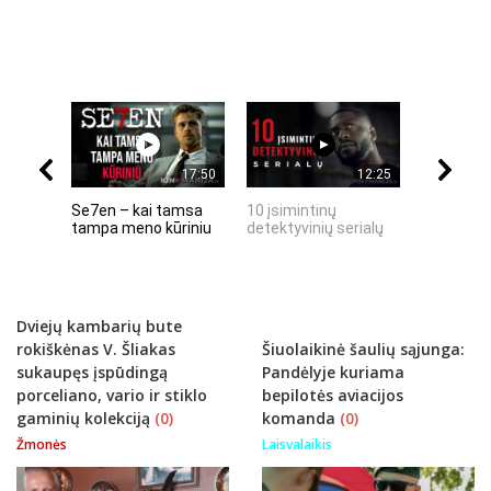
17:50
12:25
Se7en – kai tamsa
10 įsimintinų
10 įtempt
tampa meno kūriniu
detektyvinių serialų
stingdanč
istorijų
Dviejų kambarių bute
rokiškėnas V. Šliakas
Šiuolaikinė šaulių sąjunga:
sukaupęs įspūdingą
Pandėlyje kuriama
porceliano, vario ir stiklo
bepilotės aviacijos
gaminių kolekciją
(0)
komanda
(0)
Žmonės
Laisvalaikis