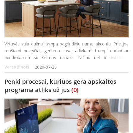
Virtuvės sala dažnai tampa pagrindiniu namų akcentu. Prie jos
ruošiami pusryčiai, geriama kava, atliekami trumpi darbai ar
bendraujama su šeimos nariais. Tačiau net ir estetiškai
nepriekaištinga sala gali būti nepatogi, jei šalia pastatytos
Verta žinoti
2026-07-20
netinkamo aukščio
Penki procesai, kuriuos gera apskaitos
programa atliks už jus
(0)