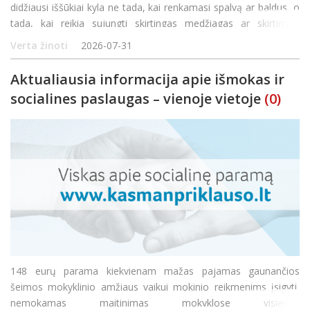
didžiausi iššūkiai kyla ne tada, kai renkamasi spalvą ar baldus, o
tada, kai reikia sujungti skirtingas medžiagas ar skirtingus
formatus. Grindų plytelės dažnai tampa tuo galvosūkiu, kuris gali
Verta žinoti
2026-07-31
sugadinti arba, atvirkšč
Aktualiausia informacija apie išmokas ir
socialines paslaugas – vienoje vietoje
(0)
148 eurų parama kiekvienam mažas pajamas gaunančios
šeimos mokyklinio amžiaus vaikui mokinio reikmenims įsigyti,
nemokamas maitinimas mokyklose visiems,