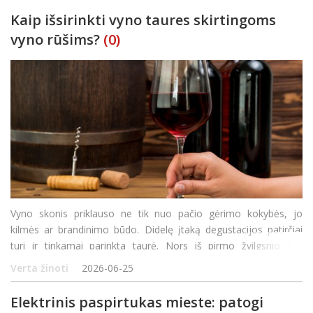
Kaip išsirinkti vyno taures skirtingoms
vyno rūšims?
(0)
Vyno skonis priklauso ne tik nuo pačio gėrimo kokybės, jo
kilmės ar brandinimo būdo. Didelę įtaką degustacijos patirčiai
turi ir tinkamai parinkta taurė. Nors iš pirmo žvilgsnio gali
atrodyti, kad visos taurės yra panašios, jų forma, dydis ir
Verta žinoti
2026-06-25
konstrukcija gali reikšmingai paveik
Elektrinis paspirtukas mieste: patogi