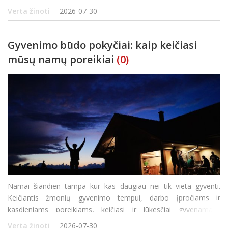
priešmokyklinukams, pirmokams ir antrokams, nevertinant
Verta žinoti
2026-07-30
pajamų, o 3-12 klasėse besimokantiems vaikams – iš mažas
pajamas
Gyvenimo būdo pokyčiai: kaip keičiasi
mūsų namų poreikiai
(0)
Namai šiandien tampa kur kas daugiau nei tik vieta gyventi.
Keičiantis žmonių gyvenimo tempui, darbo įpročiams ir
kasdieniams poreikiams, keičiasi ir lūkesčiai gyvenamajai
aplinkai. Vis daugiau dėmesio skiriama ne tik būsto išvaizdai, bet
Verta žinoti
2026-07-30