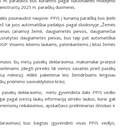
6 m. paraiškos bus kuriamos pagal Nacionalinės mokėjimo
inistruotų 2025 m. paraiškų duomenis.
alės pasinaudoti naujove: PPIS į kuriamą paraišką bus įkelti
ieš tai juos automatiškai padalijus pagal sluoksnyje „Žemės
nas (ariamoji žemė, daugiametės pievos, daugiamečiai
 nustatytas daugiametes pievas, bus taip pat automatiškai
DGP. Visiems kitiems laukams, patenkantiems į kitas žemės
sis šių metų pasėlių deklaravimui, maksimaliai pratęsė
timams įdiegti prireiks tik vienos savaitės prieš pasėlių
są mėnesį). Atlikti pakeitimai leis žemdirbiams lengviau
iškų priėmimo savivaldybėse krūvį.
 pasėlių deklaravimo, metu gyvendinta dalis PPIS vedlio
ai pagal įvestą laukų informaciją atrinko laukus, kurie gali
iemonių reikalavimus, apskaičiavo preliminarias išmokas ir
aravimas) bus baigtas įgyvendinti visas PPIS vedlys,