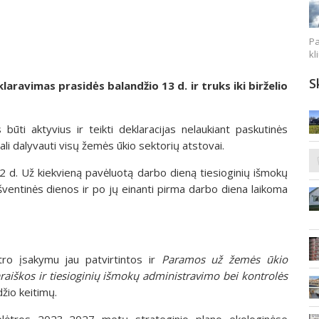
Pa
kl
S
ravimas prasidės balandžio 13 d. ir truks iki birželio
būti aktyvius ir teikti deklaracijas nelaukiant paskutinės
ali dalyvauti visų žemės ūkio sektorių atstovai.
 22 d. Už kiekvieną pavėluotą darbo dieną tiesioginių išmokų
šventinės dienos ir po jų einanti pirma darbo diena laikoma
tro įsakymu jau patvirtintos ir
Paramos už žemės ūkio
raiškos ir tiesioginių išmokų administravimo bei kontrolės
džio keitimų.
 plėtros 2023–2027 metų strateginio plano ekologinėse