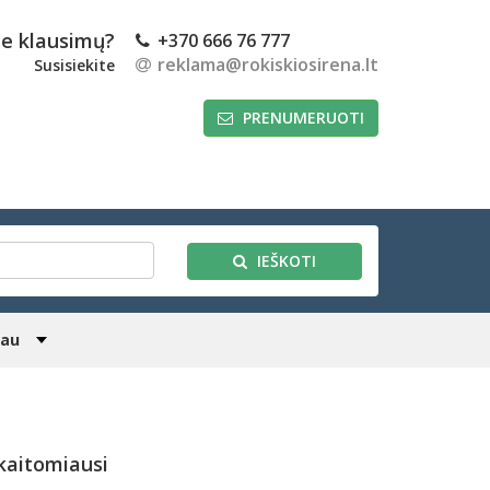
te klausimų?
+370 666 76 777
reklama@rokiskiosirena.lt
Susisiekite
PRENUMERUOTI
IEŠKOTI
iau
kaitomiausi