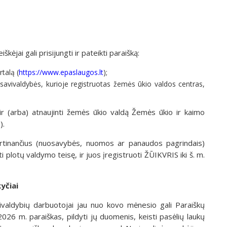
ėjai gali prisijungti ir pateikti paraišką:
talą (
https://www.epaslaugos.lt
);
savivaldybės, kurioje registruotas žemės ūkio valdos centras,
 ir (arba) atnaujinti žemės ūkio valdą Žemės ūkio ir kaimo
).
rtinančius (nuosavybės, nuomos ar panaudos pagrindais)
plotų valdymo teisę, ir juos įregistruoti ŽŪIKVRIS iki š. m.
yčiai
avivaldybių darbuotojai jau nuo kovo mėnesio gali Paraiškų
026 m. paraiškas, pildyti jų duomenis, keisti pasėlių laukų