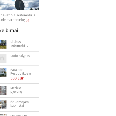
nevėžio g. automobilis
iudė dviratininkę
(0)
kelbimai
Skubus
automobilių
supirkimas
Sodo sklypas
Patalpos
Respublikos g.
23
500 Eur
Medžio
pjuvenų
granulės,
briketai
Išnuomojami
kabinetai
Nepriklausomy
bės aikštėje
Malkos 3 m.