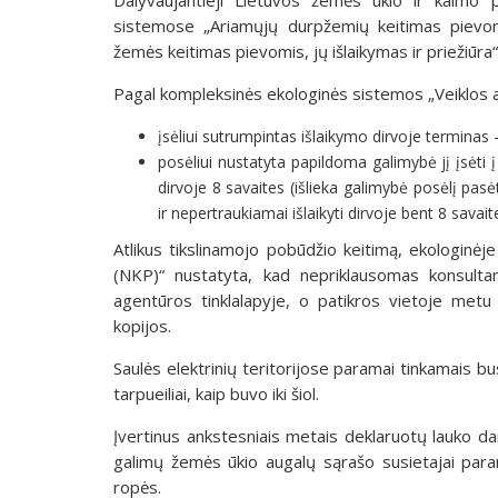
sistemose „Ariamųjų durpžemių keitimas pievom
žemės keitimas pievomis, jų išlaikymas ir priežiūra
Pagal kompleksinės ekologinės sistemos „Veiklos ar
įsėliui sutrumpintas išlaikymo dirvoje terminas 
posėliui nustatyta papildoma galimybė jį įsėti į 
dirvoje 8 savaites (išlieka galimybė posėlį pas
ir nepertraukiamai išlaikyti dirvoje bent 8 savait
Atlikus tikslinamojo pobūdžio keitimą, ekologinė
(NKP)“ nustatyta, kad nepriklausomas konsultan
agentūros tinklalapyje, o patikros vietoje metu
kopijos.
Saulės elektrinių teritorijose paramai tinkamais bus
tarpueiliai, kaip buvo iki šiol.
Įvertinus ankstesniais metais deklaruotų lauko da
galimų žemės ūkio augalų sąrašo susietajai parama
ropės.