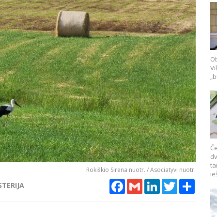
Ob
Vi
„b
Če
dv
ta
Rokiškio Sirena nuotr. / Asociatyvi nuotr.
ie
Facebook
Gmail
LinkedIn
Twitter
Share
STERIJA