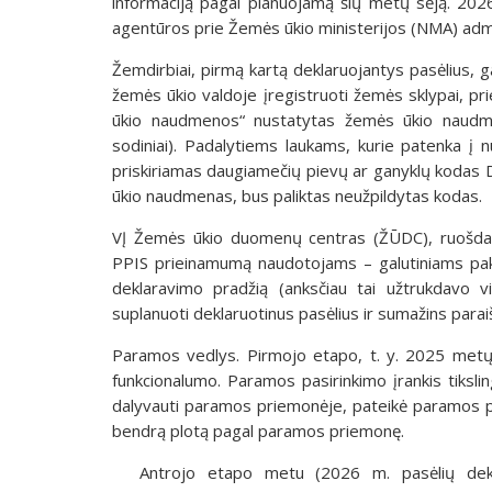
informaciją pagal planuojamą šių metų sėją. 202
agentūros prie Žemės ūkio ministerijos (NMA) adm
Žemdirbiai, pirmą kartą deklaruojantys pasėlius, g
žemės ūkio valdoje įregistruoti žemės sklypai, pr
ūkio naudmenos“ nustatytas žemės ūkio naudme
sodiniai). Padalytiems laukams, kurie patenka į
priskiriamas daugiamečių pievų ar ganyklų kodas 
ūkio naudmenas, bus paliktas neužpildytas kodas.
VĮ Žemės ūkio duomenų centras (ŽŪDC), ruošdama
PPIS prieinamumą naudotojams – galutiniams pakei
deklaravimo pradžią (anksčiau tai užtrukdavo vi
suplanuoti deklaruotinus pasėlius ir sumažins para
Paramos vedlys. Pirmojo etapo, t. y. 2025 metų
funkcionalumo. Paramos pasirinkimo įrankis tiksling
dalyvauti paramos priemonėje, pateikė paramos pr
bendrą plotą pagal paramos priemonę.
Antrojo etapo metu (2026 m. pasėlių dekl