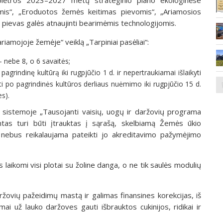
is“, „Eroduotos žemės keitimas pievomis“, „Ariamosios
“ pievas galės atnaujinti bearimėmis technologijomis.
iamojoje žemėje“ veiklą „Tarpiniai pasėliai“:
– nebe 8, o 6 savaitės;
pagrindinę kultūrą iki rugpjūčio 1 d. ir nepertraukiamai išlaikyti
ėti po pagrindinės kultūros derliaus nuėmimo iki rugpjūčio 15 d.
es).
je sistemoje „Tausojanti vaisių, uogų ir daržovių programa
tas turi būti įtrauktas į sąrašą, skelbiamą Žemės ūkio
 nebus reikalaujama pateikti jo akreditavimo pažymėjimo
 laikomi visi plotai su žoline danga, o ne tik saulės modulių
ržovių pažeidimų mastą ir galimas finansines korekcijas, iš
i už lauko daržoves gauti išbrauktos cukinijos, ridikai ir