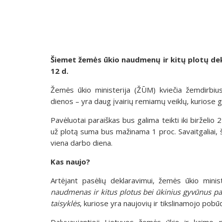
Šiemet žemės ūkio naudmenų ir kitų plotų dekla
12 d.
Žemės ūkio ministerija (ŽŪM) kviečia žemdirbius 
dienos – yra daug įvairių remiamų veiklų, kuriose g
Pavėluotai paraiškas bus galima teikti iki birželio
už plotą suma bus mažinama 1 proc. Savaitgaliai, 
viena darbo diena.
Kas naujo?
Artėjant pasėlių deklaravimui, žemės ūkio minis
naudmenas ir kitus plotus bei ūkinius gyvūnus pa
taisyklės
, kuriose yra naujovių ir tikslinamojo pobū
Dalyvaujantieji Lietuvos žemės ūkio ir kaimo