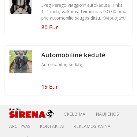
„Peg Perego Viaggio1“ autokėdutę. Tinka
1–4 metų vaikams. Tvirtinimas ISOFIX arba
prie automobilio saugos diržu. Kvėpuojanti
medžiaga, šonai odiniai. Naudota kaip
80 Eur
antra kėdutė, todėl būklė labai gera
Automobilinė kėdutė
Automobilinę kėdutę
15 Eur
SKELBIMAI
NAUJIENOS
ARCHYVAS
KONTAKTAI
REKLAMOS KAINA