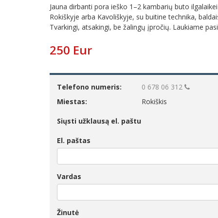
Jauna dirbanti pora ieško 1–2 kambarių buto ilgalaike
Rokiškyje arba Kavoliškyje, su buitine technika, baldai
Tvarkingi, atsakingi, be žalingų įpročių. Laukiame pa
250 Eur
Telefono numeris:
0 678 06 312
Miestas:
Rokiškis
Siųsti užklausą el. paštu
El. paštas
Vardas
Žinutė