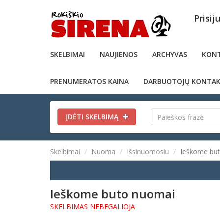
Prisij
SKELBIMAI
NAUJIENOS
ARCHYVAS
KONT
PRENUMERATOS KAINA
DARBUOTOJŲ KONTAK
ĮDĖTI SKELBIMĄ
Skelbimai
Nuoma
Išsinuomosiu
Ieškome bu
Ieškome buto nuomai
SKELBIMAS NEBEGALIOJA