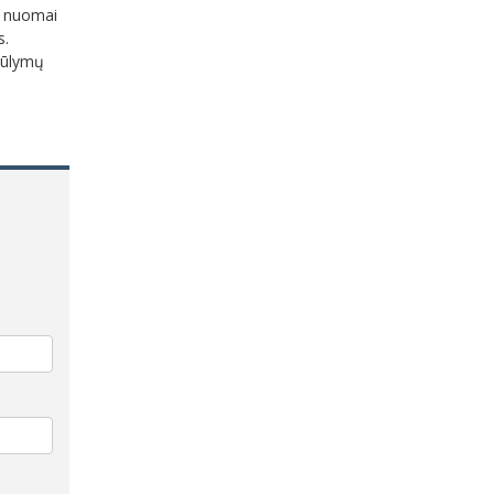
i nuomai
s.
siūlymų