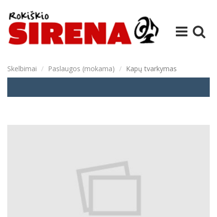
Skelbimai
Paslaugos (mokama)
Kapų tvarkymas