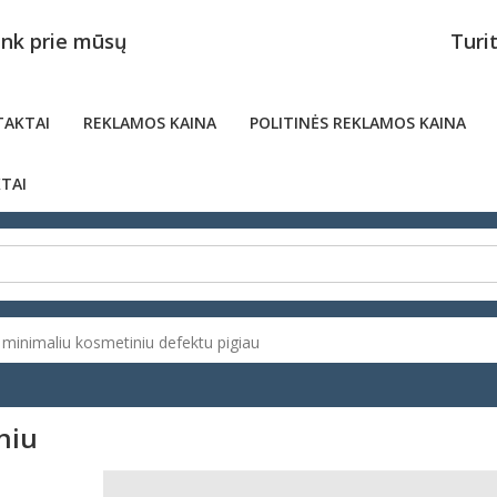
unk prie mūsų
Turi
AKTAI
REKLAMOS KAINA
POLITINĖS REKLAMOS KAINA
TAI
u minimaliu kosmetiniu defektu pigiau
niu