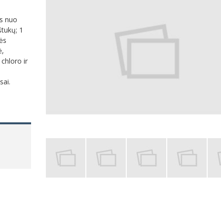
os nuo
tukų; 1
ės
ė,
 chloro ir
sai.