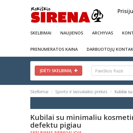
Prisij
SKELBIMAI
NAUJIENOS
ARCHYVAS
KONT
PRENUMERATOS KAINA
DARBUOTOJŲ KONTAK
ĮDĖTI SKELBIMĄ
Skelbimai
Sporto ir laisvalaikio prekės
Kubilai s
Kubilai su minimaliu kosmeti
defektu pigiau
SKELBIMAS NEBEGALIOJA