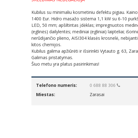
Kubilus su minimaliu kosmetiniu defektu pigiau. Kain
1400 Eur. Hidro masažo sistema 1,1 kW su 6-10 purkš
LED, 50 mm; apšiltintas įdėklas; impregnuotos medin
(eglinės) dailylentės; mediniai (egliniai) laipteliai; išorin
nerūdijančio plieno, AISI304 klasės krosnelė, nebijanti
kitos chemijos.
Kubilus galima apžiūrėti ir išsirinkti Vytauto g. 63, Zara
Galimas pristatymas.
Šiuo metu yra platus pasirinkimas!
Telefono numeris:
0 688 88 306
Miestas:
Zarasai