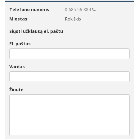
Telefono numeris:
0 685 56 884
Miestas:
Rokiškis
Siųsti užklausą el. paštu
El. paštas
Vardas
Žinutė