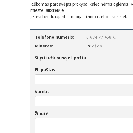
Ieškomas pardavėjas prekybai kalėdinėmis eglėmis R
mieste, aikštelėje.
Jei esi bendraujantis, nebijai fizinio darbo - susisiek
Telefono numeris:
0 674 77 458
Miestas:
Rokiškis
Siųsti užklausą el. paštu
El. paštas
Vardas
Žinutė