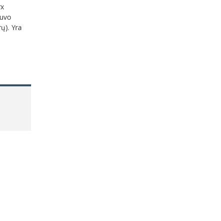
rx
buvo
rų). Yra