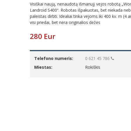
Visiškai naują, nenaudotą išmanujį vejos robotą „Wo
Landroid S400“. Robotas išpakuotas, bet niekada ne
paleistas dirbti. Idealiai tinka vejoms iki 400 kv. m (4 a
visi priedai, bet nėra originalios dėžės
280 Eur
Telefono numeris:
0 621 45 786
Miestas:
Rokiškis