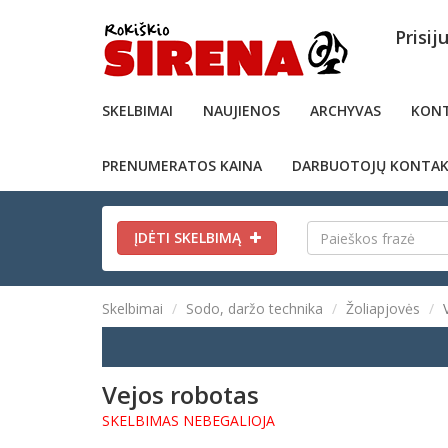
Prisij
SKELBIMAI
NAUJIENOS
ARCHYVAS
KONT
PRENUMERATOS KAINA
DARBUOTOJŲ KONTAK
ĮDĖTI SKELBIMĄ
Skelbimai
Sodo, daržo technika
Žoliapjovės
Vejos robotas
SKELBIMAS NEBEGALIOJA