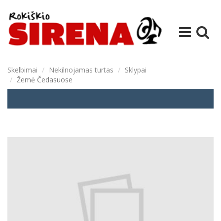
Skelbimai
Nekilnojamas turtas
Sklypai
Žemė Čedasuose