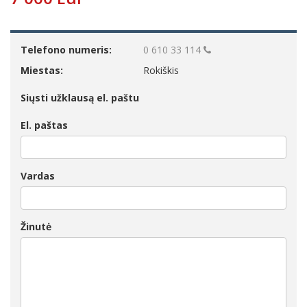
Telefono numeris:
0 610 33 114
Miestas:
Rokiškis
Siųsti užklausą el. paštu
El. paštas
Vardas
Žinutė