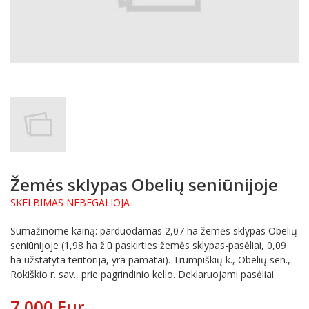
Žemės sklypas Obelių seniūnijoje
SKELBIMAS NEBEGALIOJA
Sumažinome kainą: parduodamas 2,07 ha žemės sklypas Obelių
seniūnijoje (1,98 ha ž.ū paskirties žemės sklypas-pasėliai, 0,09
ha užstatyta teritorija, yra pamatai). Trumpiškių k., Obelių sen.,
Rokiškio r. sav., prie pagrindinio kelio. Deklaruojami pasėliai
7 000 Eur