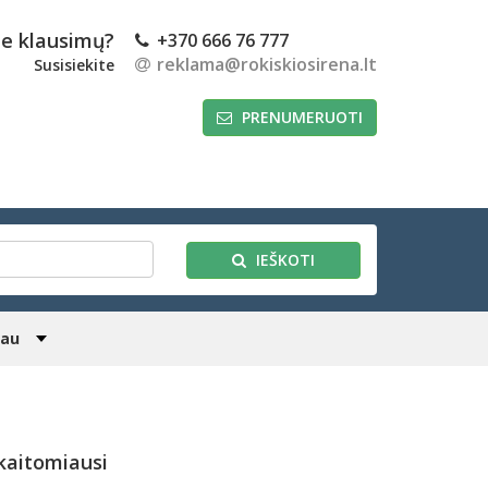
te klausimų?
+370 666 76 777
reklama@rokiskiosirena.lt
Susisiekite
PRENUMERUOTI
IEŠKOTI
iau
kaitomiausi