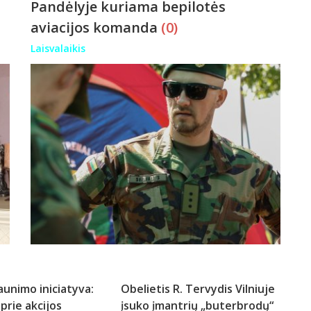
Pandėlyje kuriama bepilotės
aviacijos komanda
(0)
Laisvalaikis
aunimo iniciatyva:
Obelietis R. Tervydis Vilniuje
 prie akcijos
įsuko įmantrių „buterbrodų“