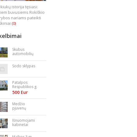
kiukų istorija tęsiasi:
iem buvusiems Rokiškio
rybos nariams pateikti
škiniai
(0)
kelbimai
Skubus
automobilių
supirkimas
Sodo sklypas
Patalpos
Respublikos g.
23
500 Eur
Medžio
pjuvenų
granulės,
briketai
Išnuomojami
kabinetai
Nepriklausomy
bės aikštėje
Malkos 3 m.