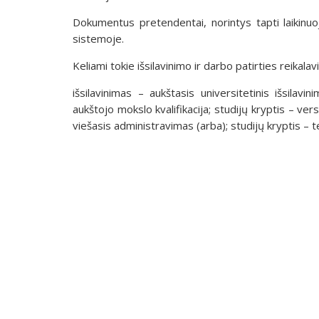
Dokumentus pretendentai, norintys tapti laikinuo
sistemoje.
Keliami tokie išsilavinimo ir darbo patirties reikalav
išsilavinimas – aukštasis universitetinis išsilavin
aukštojo mokslo kvalifikacija; studijų kryptis – vers
viešasis administravimas (arba); studijų kryptis – t