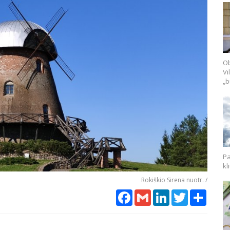
Ob
Vi
„b
Pa
kl
Rokiškio Sirena nuotr. /
Facebook
Gmail
LinkedIn
Twitter
Share