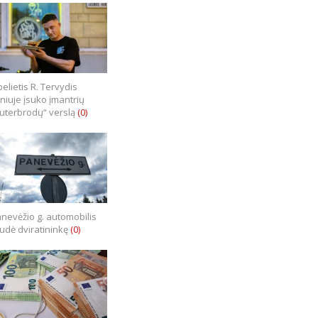
elietis R. Tervydis
lniuje įsuko įmantrių
uterbrodų“ verslą
(0)
nevėžio g. automobilis
iudė dviratininkę
(0)