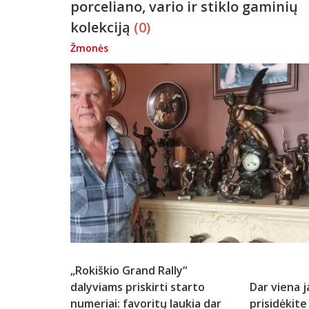
porceliano, vario ir stiklo gaminių
kolekciją
(0)
Žmonės
„Rokiškio Grand Rally“
dalyviams priskirti starto
Dar viena j
numeriai: favoritų laukia dar
prisidėkite