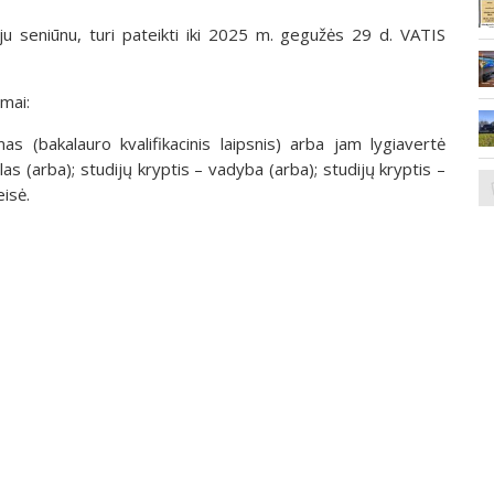
ju seniūnu, turi pateikti iki 2025 m. gegužės 29 d. VATIS
imai:
imas (bakalauro kvalifikacinis laipsnis) arba jam lygiavertė
las (arba); studijų kryptis – vadyba (arba); studijų kryptis –
eisė.