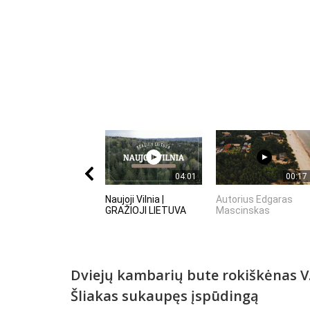
04:01
00:17
Naujoji Vilnia |
Autorius Edgaras
GRAŽIOJI LIETUVA
Mascinskas
Dviejų kambarių bute rokiškėnas V
Šliakas sukaupęs įspūdingą