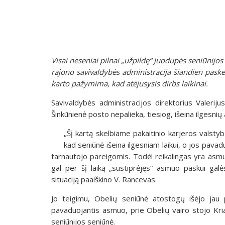
Visai neseniai pilnai „užpildę“ Juodupės seniūnijos
rajono savivaldybės administracija šiandien paskel
karto pažymima, kad atėjusysis dirbs laikinai.
Savivaldybės administracijos direktorius Valerij
Šinkūnienė posto nepalieka, tiesiog, išeina ilgesnių
„Šį kartą skelbiame pakaitinio karjeros valsty
kad seniūnė išeina ilgesniam laikui, o jos pavadu
tarnautojo pareigomis. Todėl reikalingas yra asmuo,
gal per šį laiką „sustiprėjęs“ asmuo paskui gal
situaciją paaiškino V. Rancevas.
Jo teigimu, Obelių seniūnė atostogų išėjo jau p
pavaduojantis asmuo, prie Obelių vairo stojo Kri
seniūnijos seniūnė.