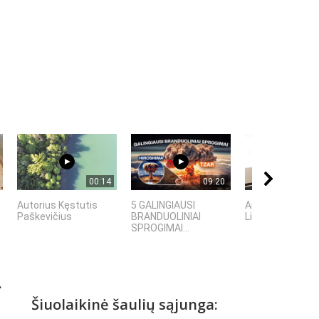
00:14
09:20
Autorius Kęstutis
5 GALINGIAUSI
Art Deco Vilniuje 
Paškevičius
BRANDUOLINIAI
Lietuvoje
SPROGIMAI...
.
Šiuolaikinė šaulių sąjunga: