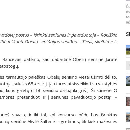
Če
dv
ta
ie
S
 vadovų postus – išrinkti seniūnas ir pavaduotoja – Rokiškio
bė ieškanti Obelių seniūnijos seniūno... Tiesa, skelbime iš
us Rancevas patikino, kad dabartinė Obelių seniūnė Jūratė
 atostogų.
bės tarnautojo paieškas Obelių seniūno vietai užimti dėl to,
otojai sukaks 65-eri ir ji jau turės atsisveikinti su valstybės
 kuris galėtų dirbti seniūno darbą iki grįš J. Šinkūnienė. O
ės/norės pretenduoti ir į seniūnės pavaduotojo postą“, –
rieš savaitę ir iki tol, kol konkurso būdu bus išrinktas
aunių seniūnė Akvilė Šaltenė – gretimos, tik kiek mažesnės