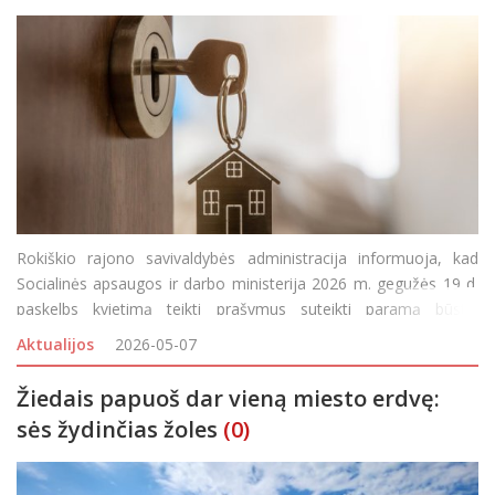
Rokiškio rajono savivaldybės administracija informuoja, kad
Socialinės apsaugos ir darbo ministerija 2026 m. gegužės 19 d.
paskelbs kvietimą teikti prašymus suteikti paramą būstui
įsigyti (gauti valstybės iš dalies kompensuojamo būsto kreditą ir
Aktualijos
2026-05-07
(ar) subsidiją) (t
Žiedais papuoš dar vieną miesto erdvę:
sės žydinčias žoles
(0)