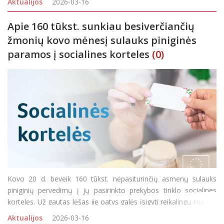
Aktualijos
2026-03-16
kanoninės vizitacij
Apie 160 tūkst. sunkiau besiverčiančių
žmonių kovo mėnesį sulauks piniginės
paramos į socialines korteles
(0)
Kovo 20 d. beveik 160 tūkst. nepasiturinčių asmenų sulauks
piniginių pervedimų į jų pasirinkto prekybos tinklo socialines
korteles. Už gautas lėšas jie patys galės įsigyti reikalingų maisto
produktų ir kitų būtinojo vartojimo prekių pasirinktame prekybos
Aktualijos
2026-03-16