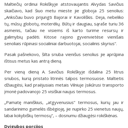
Maltiečių ordinui Rokiškyje atstovaujantis Alvydas Savičius
skaičiavo, kad šiuo metu mieste jie globoja 25 senolius:
„Anksčiau buvo prijungti Bajorai ir Kavoliškis. Deja, nebeliko
tų, mūsų globotų, moterėlių. Būtų ir daugiau, sąraše turiu 36
asmenis, tačiau ne visiems iš karto turime resursų ir
galimybių padėti. Kitose rajono gyvenvietėse vienišais
senoliais rūpinasi socialiniai darbuotojai, socialinis skyrius“.
Pasak pašnekovo, šilta sriuba vienišus senolius jie aprūpina
ištisus metus kas antrą dieną.
Per vieną dieną A. Savičius Rokiškyje išdalina 25 litrus
sriubos, kurią pristato litrinės talpos termosuose. Maltietis
džiaugėsi, kad praėjusiais metais Vilniuje įsikūrusi transporto
įmonė padovanojo 25 visiškai naujus termosus.
„Pamatę maniškius, „atgyvenusius“ termosus, kurių jau ir
sandarinimo gumelės išbėgioję, jie nupirko 25 vienetus naujų,
labai kokybiškų termosų“, – dosnumu džiaugėsi rokiškėnas.
Dvigubos porcijos