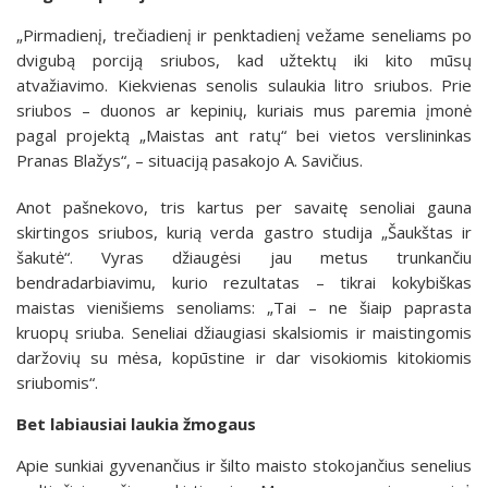
„Pirmadienį, trečiadienį ir penktadienį vežame seneliams po
dvigubą porciją sriubos, kad užtektų iki kito mūsų
atvažiavimo. Kiekvienas senolis sulaukia litro sriubos. Prie
sriubos – duonos ar kepinių, kuriais mus paremia įmonė
pagal projektą „Maistas ant ratų“ bei vietos verslininkas
Pranas Blažys“, – situaciją pasakojo A. Savičius.
Anot pašnekovo, tris kartus per savaitę senoliai gauna
skirtingos sriubos, kurią verda gastro studija „Šaukštas ir
šakutė“. Vyras džiaugėsi jau metus trunkančiu
bendradarbiavimu, kurio rezultatas – tikrai kokybiškas
maistas vienišiems senoliams: „Tai – ne šiaip paprasta
kruopų sriuba. Seneliai džiaugiasi skalsiomis ir maistingomis
daržovių su mėsa, kopūstine ir dar visokiomis kitokiomis
sriubomis“.
Bet labiausiai laukia žmogaus
Apie sunkiai gyvenančius ir šilto maisto stokojančius senelius