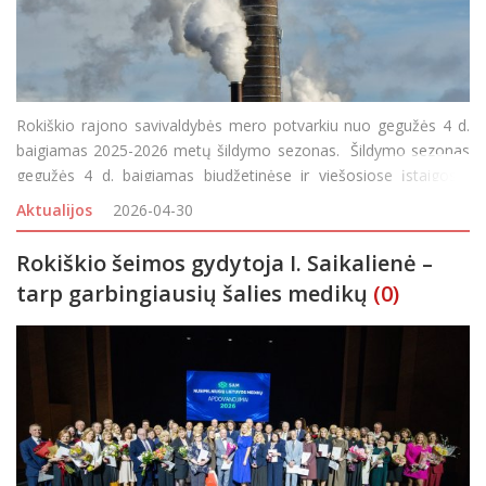
Rokiškio rajono savivaldybės mero potvarkiu nuo gegužės 4 d.
baigiamas 2025-2026 metų šildymo sezonas. Šildymo sezonas
gegužės 4 d. baigiamas biudžetinėse ir viešosiose įstaigose,
kurių savininkė ar dalininkė yra Rokiškio rajono savivaldybė, taip
Aktualijos
2026-04-30
pat - sav
Rokiškio šeimos gydytoja I. Saikalienė –
tarp garbingiausių šalies medikų
(0)