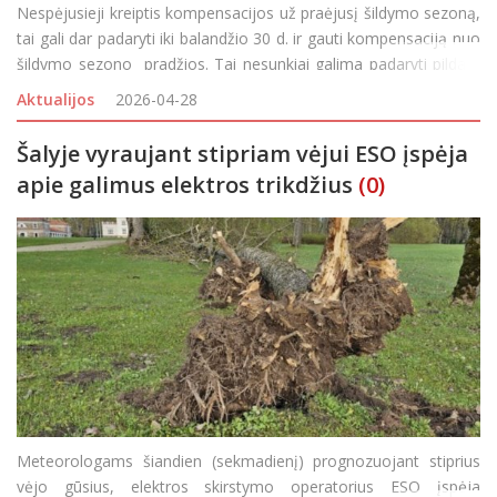
Nespėjusieji kreiptis kompensacijos už praėjusį šildymo sezoną,
tai gali dar padaryti iki balandžio 30 d. ir gauti kompensaciją nuo
šildymo sezono pradžios. Tai nesunkiai galima padaryti pildant
prašymą elektroniniu būdu arba kreipiantis į savivaldybę.
Aktualijos
2026-04-28
Gyventojams dėl būst
Šalyje vyraujant stipriam vėjui ESO įspėja
apie galimus elektros trikdžius
(0)
Meteorologams šiandien (sekmadienį) prognozuojant stiprius
vėjo gūsius, elektros skirstymo operatorius ESO įspėja