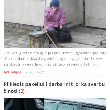
Lietuvos „Caritas“ draugija jau pilnu tempu įgyvendina projektą
„Caritas klauso“. Maždaug prieš pusę metų „gimusiai“ iniciatyvai
atsiskleisti prireikė laiko, nes užtruko savanorių telkimas ir jų
apmokymai. Tačiau dabar, kiekvieną darbo dieną nuo 9 iki 19 va
Aktualijos
2026-01-27
Plikledis pakeliui į darbą ir iš jo: ką svarbu
žinoti
(0)