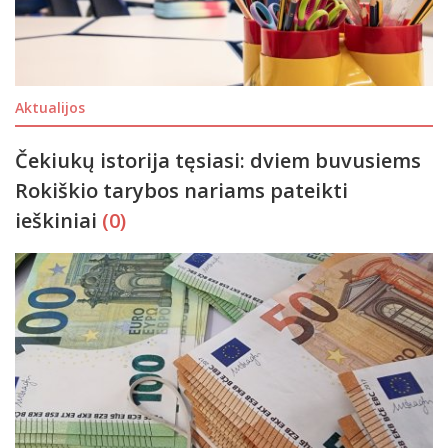
Aktualijos
Čekiukų istorija tęsiasi: dviem buvusiems
Rokiškio tarybos nariams pateikti
ieškiniai
(0)