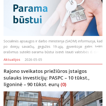
Socialinės apsaugos ir darbo ministerija (SADM) informuoja, kad
po dviejų savaičių, gegužės 19-ąją, gyventojai galės teikti
prašymus suteikti paramą būstui įsigyti (gauti valstybės iš dalies
kompensuojamą būsto kreditą ir (ar) subsidiją). Prašymus bus
Aktualijos
2026-05-05
galima teikti ribotą laiką:
Rajono sveikatos priežiūros įstaigos
sulauks investicijų: PASPC – 10 tūkst.,
ligoninė – 90 tūkst. eurų
(0)