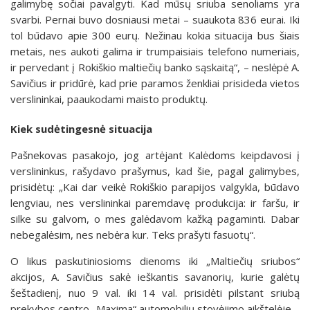
galimybę sočiai pavalgyti. Kad mūsų sriuba senoliams yra
svarbi. Pernai buvo dosniausi metai – suaukota 836 eurai. Iki
tol būdavo apie 300 eurų. Nežinau kokia situacija bus šiais
metais, nes aukoti galima ir trumpaisiais telefono numeriais,
ir pervedant į Rokiškio maltiečių banko sąskaitą“, – neslėpė A.
Savičius ir pridūrė, kad prie paramos ženkliai prisideda vietos
verslininkai, paaukodami maisto produktų.
Kiek sudėtingesnė situacija
Pašnekovas pasakojo, jog artėjant Kalėdoms keipdavosi į
verslininkus, rašydavo prašymus, kad šie, pagal galimybes,
prisidėtų: „Kai dar veikė Rokiškio parapijos valgykla, būdavo
lengviau, nes verslininkai paremdavę produkcija: ir faršu, ir
silke su galvom, o mes galėdavom kažką pagaminti. Dabar
nebegalėsim, nes nebėra kur. Teks prašyti fasuotų“.
O likus paskutiniosioms dienoms iki „Maltiečių sriubos“
akcijos, A. Savičius sakė ieškantis savanorių, kurie galėtų
šeštadienį, nuo 9 val. iki 14 val. prisidėti pilstant sriubą
prekybos centro „Maxima“ automobilių stovėjimo aikštelėje.