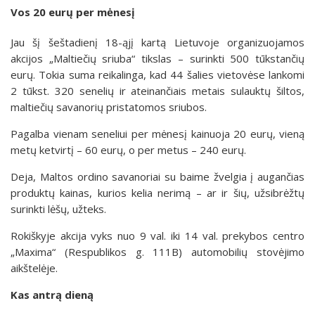
Vos 20 eurų per mėnesį
Jau šį šeštadienį 18-ąjį kartą Lietuvoje organizuojamos
akcijos „Maltiečių sriuba“ tikslas – surinkti 500 tūkstančių
eurų. Tokia suma reikalinga, kad 44 šalies vietovėse lankomi
2 tūkst. 320 senelių ir ateinančiais metais sulauktų šiltos,
maltiečių savanorių pristatomos sriubos.
Pagalba vienam seneliui per mėnesį kainuoja 20 eurų, vieną
metų ketvirtį – 60 eurų, o per metus – 240 eurų.
Deja, Maltos ordino savanoriai su baime žvelgia į augančias
produktų kainas, kurios kelia nerimą – ar ir šių, užsibrėžtų
surinkti lėšų, užteks.
Rokiškyje akcija vyks nuo 9 val. iki 14 val. prekybos centro
„Maxima“ (Respublikos g. 111B) automobilių stovėjimo
aikštelėje.
Kas antrą dieną