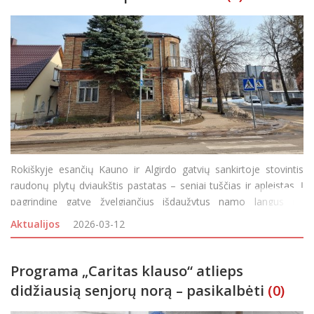
Rokiškyje esančių Kauno ir Algirdo gatvių sankirtoje stovintis
raudonų plytų dviaukštis pastatas – seniai tuščias ir apleistas. Į
pagrindinę gatvę žvelgiančius išdaužytus namo langus ne
vienerius metus šiek tiek slėpė šalimais augantys alyvų krūmai,
Aktualijos
2026-03-12
ku
Programa „Caritas klauso“ atlieps
didžiausią senjorų norą – pasikalbėti
(0)