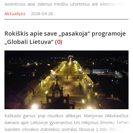
gyventojus apie galimus medžių užvirtimus ant elektros laidų.
Ekstremalios oro sąlygos labiausia tikėtinos Klaipėdos,
Aktualijos
2026-04-26
Panevėžio, Utenos ir Alytaus regione. Galimi elektros
Rokiškis apie save „pasakoja“ programoje
„Globali Lietuva“
(0)
Kažkada garsus pop muzikos atlikėjas Marijonas Mikutavičius
dainavo apie Lietuvoje gyvenančius tris milijonus žmonių, tačiau
šiandien oficialios statistikos portalas fiksuoja 2 mln. 885 tūkst.