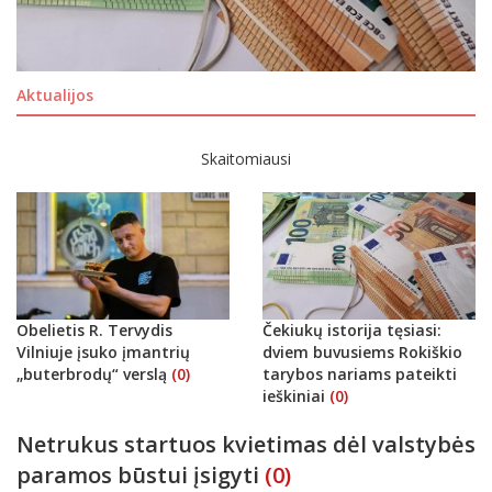
Aktualijos
Skaitomiausi
Obelietis R. Tervydis
Čekiukų istorija tęsiasi:
Vilniuje įsuko įmantrių
dviem buvusiems Rokiškio
„buterbrodų“ verslą
(0)
tarybos nariams pateikti
ieškiniai
(0)
Netrukus startuos kvietimas dėl valstybės
paramos būstui įsigyti
(0)