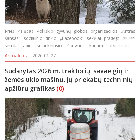
Prieš Kalėdas Rokiškio gyvūnų globos organizacijos „Antras
šansas“ socialinio tinklo „Facebook“ sekėjai pradėjo žiūrėti
serialą apie sulaukėjusio šunyčio, kuriam organizacijos
savanorės suteikė Sniegiaus vardą, gaudynes. Jis, globojamas
Aktualijos
2026-01-27
aplink gyve
Sudarytas 2026 m. traktorių, savaeigių ir
žemės ūkio mašinų, jų priekabų techninių
apžiūrų grafikas
(0)