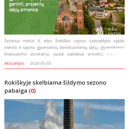
Šešerius metus iš eilės Rokiškio rajono savivaldybė vykdo
miesto ir rajono gyvenviečių bendruomenių idėjų įgyvendinimo
finansavimo programą, pagal pateiktas projektų paraiškas
idėjoms-laimėtojoms skirdama po 20 tūkst. eurų finansavimą.
Aktualijos
2026-05-05
Simboliška: 6-aisiais
Rokiškyje skelbiama šildymo sezono
pabaiga
(0)