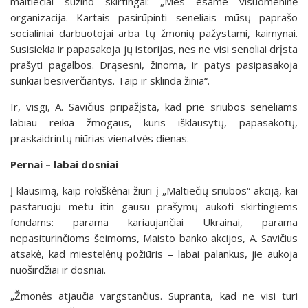
maltiečiai sužino skirtingai: „Mes esame visuomeninė
organizacija. Kartais pasirūpinti seneliais mūsų paprašo
socialiniai darbuotojai arba tų žmonių pažystami, kaimynai.
Susisiekia ir papasakoja jų istorijas, nes ne visi senoliai drįsta
prašyti pagalbos. Drąsesni, žinoma, ir patys pasipasakoja
sunkiai besiverčiantys. Taip ir sklinda žinia“.
Ir, visgi, A. Savičius pripažįsta, kad prie sriubos seneliams
labiau reikia žmogaus, kuris išklausytų, papasakotų,
praskaidrintų niūrias vienatvės dienas.
Pernai – labai dosniai
Į klausimą, kaip rokiškėnai žiūri į „Maltiečių sriubos“ akciją, kai
pastaruoju metu itin gausu prašymų aukoti skirtingiems
fondams: parama kariaujančiai Ukrainai, parama
nepasiturinčioms šeimoms, Maisto banko akcijos, A. Savičius
atsakė, kad miestelėnų požiūris – labai palankus, jie aukoja
nuoširdžiai ir dosniai.
„Žmonės atjaučia vargstančius. Supranta, kad ne visi turi