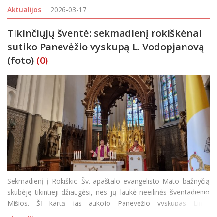
752 nuolatinių šalies gyventojų, iš kurių nemaža dalis –
Aktualijos
2026-03-17
imigravusių kitataučių.
Tikinčiųjų šventė: sekmadienį rokiškėnai
sutiko Panevėžio vyskupą L. Vodopjanovą
(foto)
(0)
Sekmadienį į Rokiškio Šv. apaštalo evangelisto Mato bažnyčią
skubėję tikintieji džiaugėsi, nes jų laukė neeilinės šventadienio
Mišios. Šį kartą jas aukojo Panevėžio vyskupas Linas
Vodopjanovas OFM, nes liturginės apeigos tapo jo pirmosios