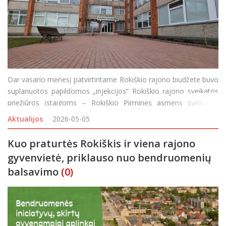
Dar vasario mėnesį patvirtintame Rokiškio rajono biudžete buvo
suplanuotos papildomos „injekcijos“ Rokiškio rajono sveikatos
priežiūros įstaigoms – Rokiškio Pirminės asmens sveikatos
priežiūros centrui (PASCP) ir VšĮ Rokiškio rajono ligoninė. Biud
Aktualijos
2026-05-05
Kuo praturtės Rokiškis ir viena rajono
gyvenvietė, priklauso nuo bendruomenių
balsavimo
(0)