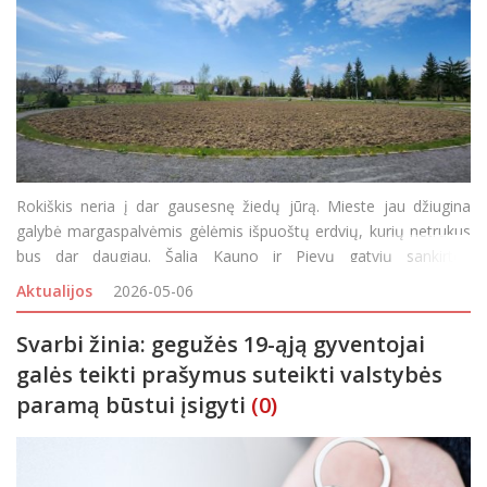
Rokiškis neria į dar gausesnę žiedų jūrą. Mieste jau džiugina
galybė margaspalvėmis gėlėmis išpuoštų erdvių, kurių netrukus
bus dar daugiau. Šalia Kauno ir Pievų gatvių sankirtos
esančiame parke visai neseniai buvo suartas žaliosios vejos
Aktualijos
2026-05-06
plotas, kuriame, seniūno Arūno
Svarbi žinia: gegužės 19-ąją gyventojai
galės teikti prašymus suteikti valstybės
paramą būstui įsigyti
(0)