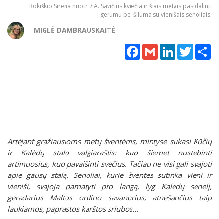
Rokiškio Sirena nuotr. / A. Savičius kviečia ir šiais metais pasidalinti
gerumu bei šiluma su vienišais senoliais.
MIGLĖ DAMBRAUSKAITĖ
Facebook
Gmail
LinkedIn
Twitter
Sh
Artėjant gražiausioms metų šventėms, mintyse sukasi Kūčių
ir Kalėdų stalo valgiaraštis: kuo šiemet nustebinti
artimuosius, kuo pavaišinti svečius. Tačiau ne visi gali svajoti
apie gausų stalą. Senoliai, kurie šventes sutinka vieni ir
vieniši, svajoja pamatyti pro langą, lyg Kalėdų senelį,
geradarius Maltos ordino savanorius, atnešančius taip
laukiamos, paprastos karštos sriubos...