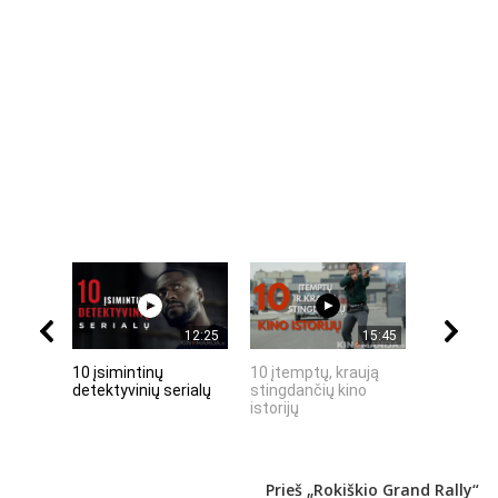
12:25
15:45
10 įsimintinų
10 įtemptų, kraują
„Septynių
detektyvinių serialų
stingdančių kino
Riteris" – 
istorijų
paprastu
Prieš „Rokiškio Grand Rally“