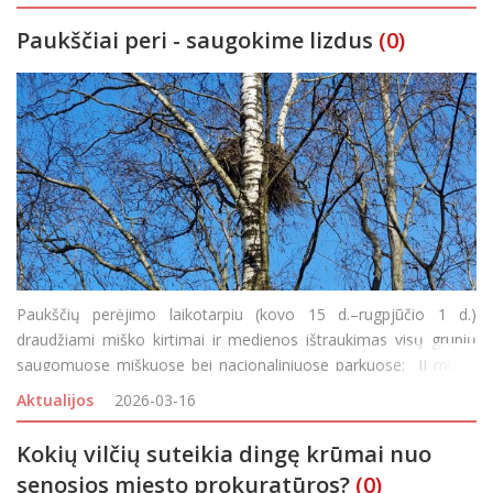
tinkle. Pervedimai į socialines kortel
Paukščiai peri - saugokime lizdus
(0)
Paukščių perėjimo laikotarpiu (kovo 15 d.–rugpjūčio 1 d.)
draudžiami miško kirtimai ir medienos ištraukimas visų grupių
saugomuose miškuose bei nacionaliniuose parkuose: II miškų
grupei priskirtuose (ekosistemų apsaugos bei rekreacijos)
Aktualijos
2026-03-16
miškuo
Kokių vilčių suteikia dingę krūmai nuo
senosios miesto prokuratūros?
(0)