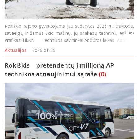
Rokiškio rajono gyventojams jau sudarytas 2026 m. traktorių,
savaeigių ir žemės ūkio mašinų, jų priekabų techninių apžiūrų
grafikas: Eil.Nr. Technikos savininkai Apžiūros laikas Apžiūros
vieta 1. Lailūnų ŽŪB, Lailūnų k. technikos savininka
Aktualijos
2026-01-26
Rokiškis – pretendentų į milijoną AP
technikos atnaujinimui sąraše
(0)