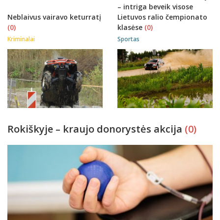
– intriga beveik visose
Neblaivus vairavo keturratį
Lietuvos ralio čempionato
(0)
klasėse
(0)
Kriminalai
Sportas
Rokiškyje – kraujo donorystės akcija
(0)