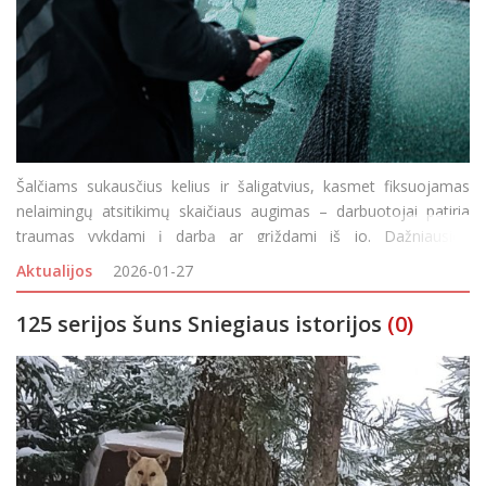
Šalčiams sukausčius kelius ir šaligatvius, kasmet fiksuojamas
nelaimingų atsitikimų skaičiaus augimas – darbuotojai patiria
traumas vykdami į darbą ar grįždami iš jo. Dažniausios
priežastys – slidūs, tinkamai neprižiūrėti keliai, šaligatviai ar
Aktualijos
2026-01-27
laiptai, taip p
125 serijos šuns Sniegiaus istorijos
(0)