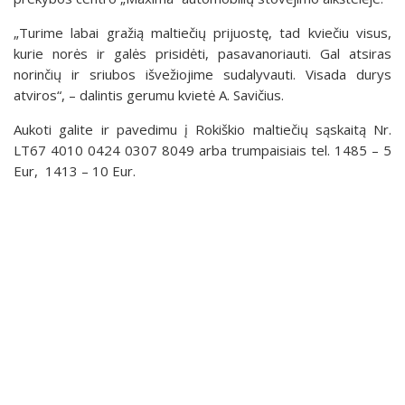
„Turime labai gražią maltiečių prijuostę, tad kviečiu visus,
kurie norės ir galės prisidėti, pasavanoriauti. Gal atsiras
norinčių ir sriubos išvežiojime sudalyvauti. Visada durys
atviros“, – dalintis gerumu kvietė A. Savičius.
Aukoti galite ir pavedimu į Rokiškio maltiečių sąskaitą Nr.
LT67 4010 0424 0307 8049 arba trumpaisiais tel. 1485 – 5
Eur, 1413 – 10 Eur.