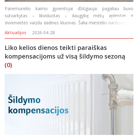
Panemunėlio kaimo gyventojai džiūgauja: pagaliau buvo
sutvarkytas – likviduotas – daugybę metų apleistas ir
gyvenvietės vaizdą gadinęs kluonas. Šalia miestelio parduotuvės
atsivėrė erdvė, o miestelio bendruomenei atsivėrė galimybės
Aktualijos
2026-04-28
įvairioms idėjoms įgyvendinti. Nykstantis pastat
Liko kelios dienos teikti paraiškas
kompensacijoms už visą šildymo sezoną
(0)