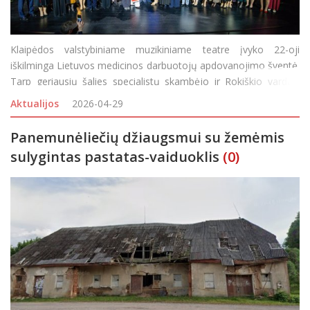
Klaipėdos valstybiniame muzikiniame teatre įvyko 22-oji
iškilminga Lietuvos medicinos darbuotojų apdovanojimo šventė.
Tarp geriausių šalies specialistų skambėjo ir Rokiškio vardas:
nusipelniusia Lietuvos gydytoja išrinkta VšĮ Rokiškio pirminės
Aktualijos
2026-04-29
asmens
Panemunėliečių džiaugsmui su žemėmis
sulygintas pastatas-vaiduoklis
(0)