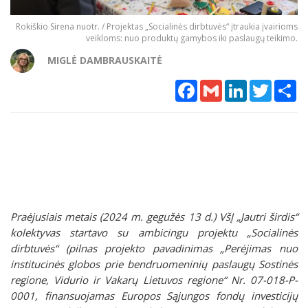
Rokiškio Sirena nuotr. / Projektas „Socialinės dirbtuvės“ įtraukia įvairioms
veikloms: nuo produktų gamybos iki paslaugų teikimo.
MIGLĖ DAMBRAUSKAITĖ
Facebook
Gmail
LinkedIn
Twitter
Sh
Praėjusiais metais (2024 m. gegužės 13 d.) VšĮ „Jautri širdis“
kolektyvas startavo su ambicingu projektu „Socialinės
dirbtuvės“ (pilnas projekto pavadinimas „Perėjimas nuo
institucinės globos prie bendruomeninių paslaugų Sostinės
regione, Vidurio ir Vakarų Lietuvos regione“ Nr. 07-018-P-
0001, finansuojamas Europos Sąjungos fondų investicijų