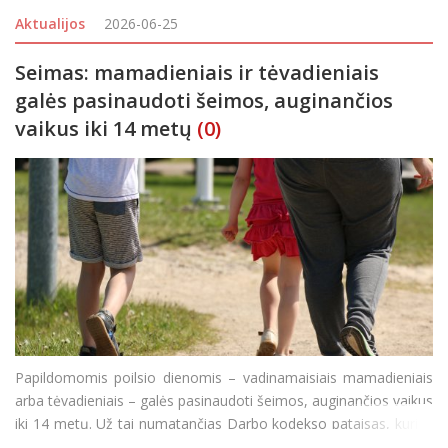
neįsirengusių pastatų šildymo sprendimą kaip ir anksčiau galės
Aktualijos
2026-06-25
priims savivaldybės. Seimas pr
Seimas: mamadieniais ir tėvadieniais
galės pasinaudoti šeimos, auginančios
vaikus iki 14 metų
(0)
Papildomomis poilsio dienomis – vadinamaisiais mamadieniais
arba tėvadieniais – galės pasinaudoti šeimos, auginančios vaikus
iki 14 metų. Už tai numatančias Darbo kodekso pataisas, kurias
inicijavo Seimo Švietimo ir mokslo komiteto pirmininkė