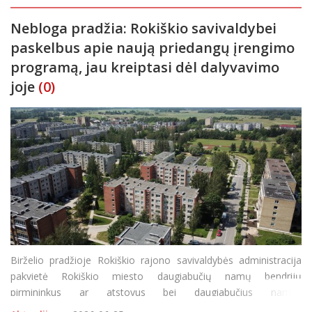
kaupimo. „Sodra“ pri
Nebloga pradžia: Rokiškio savivaldybei
paskelbus apie naują priedangų įrengimo
programą, jau kreiptasi dėl dalyvavimo
joje
(0)
Birželio pradžioje Rokiškio rajono savivaldybės administracija
pakvietė Rokiškio miesto daugiabučių namų bendrijų
pirmininkus ar atstovus bei daugiabučius namus
administruojančių įmonių specialistus į susitikimą. Jo metu