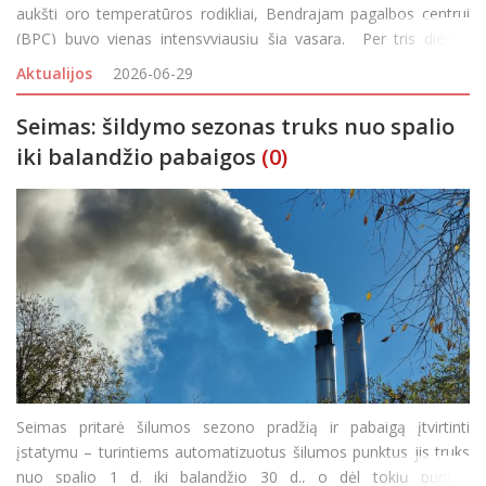
aukšti oro temperatūros rodikliai, Bendrajam pagalbos centrui
(BPC) buvo vienas intensyviausių šią vasarą. Per tris dienas
skubiosios pagalbos tarnybų ryšio numeriu 112 sulaukta 18 241
Aktualijos
2026-06-29
skambučio. Nors t
Seimas: šildymo sezonas truks nuo spalio
iki balandžio pabaigos
(0)
Seimas pritarė šilumos sezono pradžią ir pabaigą įtvirtinti
įstatymu – turintiems automatizuotus šilumos punktus jis truks
nuo spalio 1 d. iki balandžio 30 d., o dėl tokių punktų