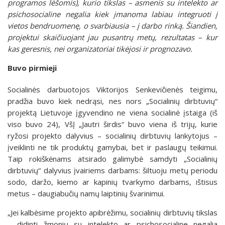
programos lėšomis), kurio tikslas – asmenis su intelekto ar
psichosocialine negalia kiek įmanoma labiau integruoti į
vietos bendruomenę, o svarbiausia – į darbo rinką. Šiandien,
projektui skaičiuojant jau pusantrų metų, rezultatas – kur
kas geresnis, nei organizatoriai tikėjosi ir prognozavo.
Buvo pirmieji
Socialinės darbuotojos Viktorijos Senkevičienės teigimu,
pradžia buvo kiek nedrąsi, nes nors „Socialinių dirbtuvių“
projektą Lietuvoje įgyvendino ne viena socialinė įstaiga (iš
viso buvo 24), VšĮ „Jautri širdis“ buvo viena iš trijų, kurie
ryžosi projekto dalyvius – socialinių dirbtuvių lankytojus –
įveiklinti ne tik produktų gamybai, bet ir paslaugų teikimui.
Taip rokiškėnams atsirado galimybė samdyti „Socialinių
dirbtuvių“ dalyvius įvairiems darbams: šiltuoju metų periodu
sodo, daržo, kiemo ar kapinių tvarkymo darbams, ištisus
metus – daugiabučių namų laiptinių švarinimui.
„Jei kalbėsime projekto apibrėžimu, socialinių dirbtuvių tikslas
– didinti žmonių su intelekto ar psichosocialine negalia