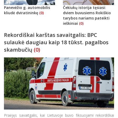
Panevėžio g. automobilis
Čekiukų istorija tęsiasi:
kliudė dviratininkę
(0)
dviem buvusiems Rokiškio
tarybos nariams pateikti
ieškiniai
(0)
Rekordiškai karštas savaitgalis: BPC
sulaukė daugiau kaip 18 tūkst. pagalbos
skambučių
(0)
Praėjęs savaitgalis, kai Lietuvoje buvo fiksuojami rekordiškai