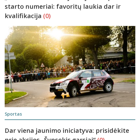
starto numeriai: favoritų laukia dar ir
kvalifikacija
(0)
Sportas
Dar viena jaunimo iniciatyva: prisidėkite
prie akcijos „Šypsokis garsiai“
(0)