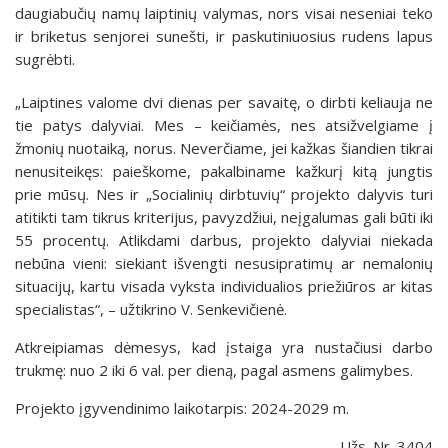
daugiabučių namų laiptinių valymas, nors visai neseniai teko
ir briketus senjorei sunešti, ir paskutiniuosius rudens lapus
sugrėbti.
„Laiptines valome dvi dienas per savaitę, o dirbti keliauja ne
tie patys dalyviai. Mes – keičiamės, nes atsižvelgiame į
žmonių nuotaiką, norus. Neverčiame, jei kažkas šiandien tikrai
nenusiteikęs: paieškome, pakalbiname kažkurį kitą jungtis
prie mūsų. Nes ir „Socialinių dirbtuvių“ projekto dalyvis turi
atitikti tam tikrus kriterijus, pavyzdžiui, neįgalumas gali būti iki
55 procentų. Atlikdami darbus, projekto dalyviai niekada
nebūna vieni: siekiant išvengti nesusipratimų ar nemalonių
situacijų, kartu visada vyksta individualios priežiūros ar kitas
specialistas“, – užtikrino V. Senkevičienė.
Atkreipiamas dėmesys, kad įstaiga yra nustačiusi darbo
trukmę: nuo 2 iki 6 val. per dieną, pagal asmens galimybes.
Projekto įgyvendinimo laikotarpis: 2024-2029 m.
Užs. Nr. 3404