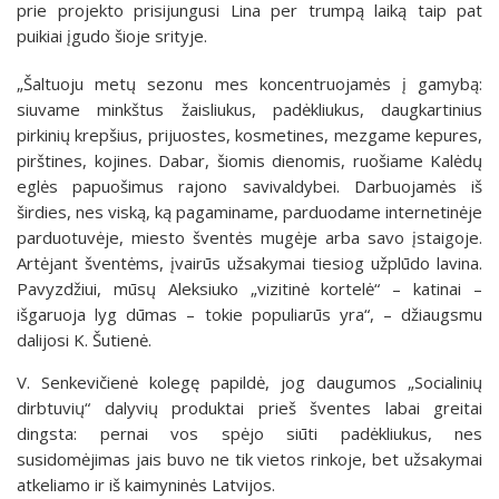
prie projekto prisijungusi Lina per trumpą laiką taip pat
puikiai įgudo šioje srityje.
„Šaltuoju metų sezonu mes koncentruojamės į gamybą:
siuvame minkštus žaisliukus, padėkliukus, daugkartinius
pirkinių krepšius, prijuostes, kosmetines, mezgame kepures,
pirštines, kojines. Dabar, šiomis dienomis, ruošiame Kalėdų
eglės papuošimus rajono savivaldybei. Darbuojamės iš
širdies, nes viską, ką pagaminame, parduodame internetinėje
parduotuvėje, miesto šventės mugėje arba savo įstaigoje.
Artėjant šventėms, įvairūs užsakymai tiesiog užplūdo lavina.
Pavyzdžiui, mūsų Aleksiuko „vizitinė kortelė“ – katinai –
išgaruoja lyg dūmas – tokie populiarūs yra“, – džiaugsmu
dalijosi K. Šutienė.
V. Senkevičienė kolegę papildė, jog daugumos „Socialinių
dirbtuvių“ dalyvių produktai prieš šventes labai greitai
dingsta: pernai vos spėjo siūti padėkliukus, nes
susidomėjimas jais buvo ne tik vietos rinkoje, bet užsakymai
atkeliamo ir iš kaimyninės Latvijos.