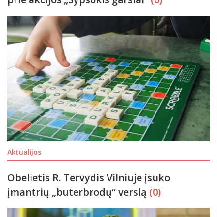
Aktualijos
Obelietis R. Tervydis Vilniuje įsuko
įmantrių „buterbrodų“ verslą
(0)