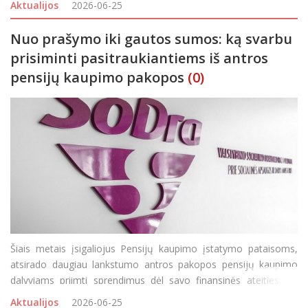
Aktualijos
2026-06-25
socialdemokratė Jurgita &Scaro
Nuo prašymo iki gautos sumos: ką svarbu
prisiminti pasitraukiantiems iš antros
pensijų kaupimo pakopos
(0)
Šiais metais įsigaliojus Pensijų kaupimo įstatymo pataisoms,
atsirado daugiau lankstumo antros pakopos pensijų kaupimo
dalyviams priimti sprendimus dėl savo finansinės ateities. Su
birželiu baigiasi antrasis ketvirtis, kai gyventojai gali pasitraukti iš
Aktualijos
2026-06-25