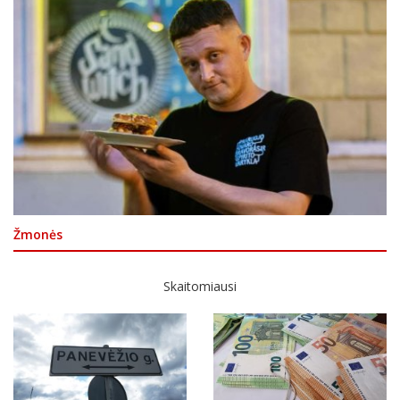
Žmonės
Skaitomiausi