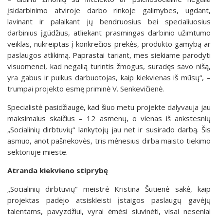
įsidarbinimo atviroje darbo rinkoje galimybes, ugdant,
lavinant ir palaikant jų bendruosius bei specialiuosius
darbinius įgūdžius, atliekant prasmingas darbinio užimtumo
veiklas, nukreiptas į konkrečios prekės, produkto gamybą ar
paslaugos atlikimą. Paprastai tariant, mes siekiame parodyti
visuomenei, kad negalią turintis žmogus, suradęs savo nišą,
yra gabus ir puikus darbuotojas, kaip kiekvienas iš mūsų“, –
trumpai projekto esmę priminė V. Senkevičienė.
Specialistė pasidžiaugė, kad šiuo metu projekte dalyvauja jau
maksimalus skaičius – 12 asmenų, o vienas iš ankstesnių
„Socialinių dirbtuvių“ lankytojų jau net ir susirado darbą. Šis
asmuo, anot pašnekovės, tris mėnesius dirba maisto tiekimo
sektoriuje mieste.
Atranda kiekvieno stiprybę
„Socialinių dirbtuvių“ meistrė Kristina Šutienė sakė, kaip
projektas padėjo atsiskleisti įstaigos paslaugų gavėjų
talentams, pavyzdžiui, vyrai ėmėsi siuvinėti, visai neseniai