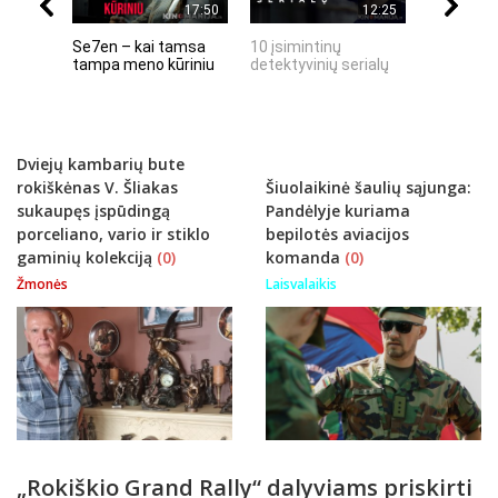
17:50
12:25
Se7en – kai tamsa
10 įsimintinų
10 įtempt
tampa meno kūriniu
detektyvinių serialų
stingdanč
istorijų
Dviejų kambarių bute
rokiškėnas V. Šliakas
Šiuolaikinė šaulių sąjunga:
sukaupęs įspūdingą
Pandėlyje kuriama
porceliano, vario ir stiklo
bepilotės aviacijos
gaminių kolekciją
(0)
komanda
(0)
Žmonės
Laisvalaikis
„Rokiškio Grand Rally“ dalyviams priskirti