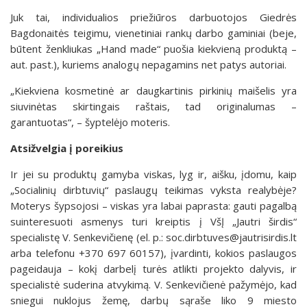
Juk tai, individualios priežiūros darbuotojos Giedrės
Bagdonaitės teigimu, vienetiniai rankų darbo gaminiai (beje,
būtent ženkliukas „Hand made“ puošia kiekvieną produktą –
aut. past.), kuriems analogų nepagamins net patys autoriai.
„Kiekviena kosmetinė ar daugkartinis pirkinių maišelis yra
siuvinėtas skirtingais raštais, tad originalumas –
garantuotas“, – šyptelėjo moteris.
Atsižvelgia į poreikius
Ir jei su produktų gamyba viskas, lyg ir, aišku, įdomu, kaip
„Socialinių dirbtuvių“ paslaugų teikimas vyksta realybėje?
Moterys šypsojosi – viskas yra labai paprasta: gauti pagalbą
suinteresuoti asmenys turi kreiptis į VšĮ „Jautri širdis“
specialistę V. Senkevičienę (el. p.: soc.dirbtuves@jautrisirdis.lt
arba telefonu +370 697 60157), įvardinti, kokios paslaugos
pageidauja – kokį darbelį turės atlikti projekto dalyvis, ir
specialistė suderina atvykimą. V. Senkevičienė pažymėjo, kad
sniegui nuklojus žemę, darbų sąraše liko 9 miesto