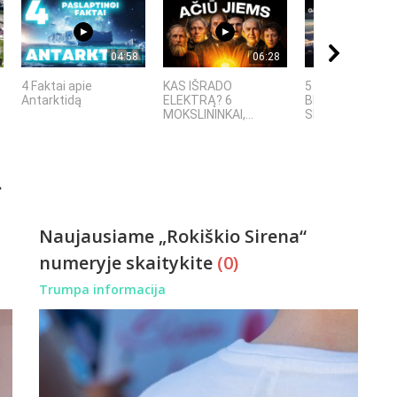
04:58
06:28
4 Faktai apie
KAS IŠRADO
5 GALINGIAUSI
Antarktidą
ELEKTRĄ? 6
BRANDUOLINIAI
MOKSLININKAI,...
SPROGIMAI...
.
Naujausiame „Rokiškio Sirena“
numeryje skaitykite
(0)
Trumpa informacija