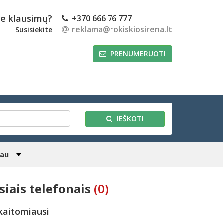
te klausimų?
+370 666 76 777
reklama@rokiskiosirena.lt
Susisiekite
PRENUMERUOTI
IEŠKOTI
iau
siais telefonais
(0)
kaitomiausi