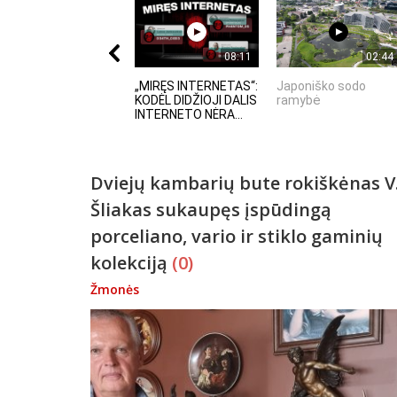
08:11
02:44
„MIRĘS INTERNETAS“:
Japoniško sodo
KODĖL DIDŽIOJI DALIS
ramybė
INTERNETO NĖRA...
Dviejų kambarių bute rokiškėnas V
Šliakas sukaupęs įspūdingą
porceliano, vario ir stiklo gaminių
kolekciją
(0)
Žmonės