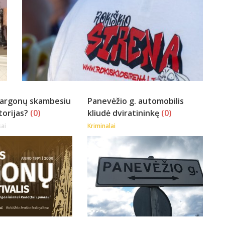
vargonų skambesiu
Panevėžio g. automobilis
torijas?
(0)
kliudė dviratininkę
(0)
ai
Kriminalai