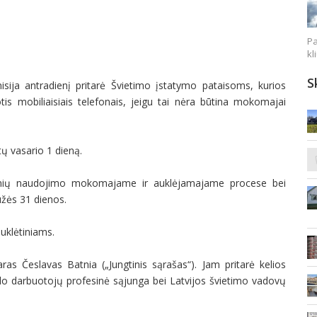
Pa
kl
S
sija antradienį pritarė Švietimo įstatymo pataisoms, kurios
s mobiliaisiais telefonais, jeigu tai nėra būtina mokomajai
ų vasario 1 dieną.
emonių naudojimo mokomajame ir auklėjamajame procese bei
užės 31 dienos.
auklėtiniams.
as Česlavas Batnia („Jungtinis sąrašas“). Jam pritarė kelios
slo darbuotojų profesinė sąjunga bei Latvijos švietimo vadovų