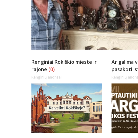
Renginiai Rokiškio mieste ir
Ar galima 
rajone
(0)
pasakoti is
Renginių anonsai
Renginių anons