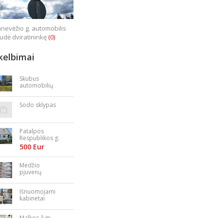
nevėžio g. automobilis
iudė dviratininkę
(0)
kelbimai
Skubus
automobilių
supirkimas
Sodo sklypas
Patalpos
Respublikos g.
23
500 Eur
Medžio
pjuvenų
granulės,
briketai
Išnuomojami
kabinetai
Nepriklausomy
bės aikštėje
Malkos 3 m.