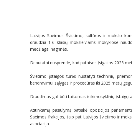
Latvijos Saeimos Švietimo, kultūros ir mokslo komi
draudžia 1-6 klasių moksleiviams mokyklose naudoti
medžiagai nagrinėti.
Deputatai nusprendė, kad pataisos įsigalios 2025 met
Švietimo įstaigos turės nustatyti techninių pri
bendravimui sąlygas ir procedūras iki 2025 metų geg
Draudimas gali būti taikomas ir ikimokyklinių įstaigų 
Atitinkamą pasiūlymą pateikė opozicijos parlamentar
Saeimos frakcijos, taip pat Latvijos švietimo ir mok
asociacija.