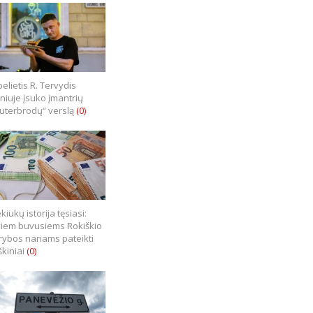
elietis R. Tervydis
lniuje įsuko įmantrių
uterbrodų“ verslą
(0)
kiukų istorija tęsiasi:
iem buvusiems Rokiškio
rybos nariams pateikti
škiniai
(0)