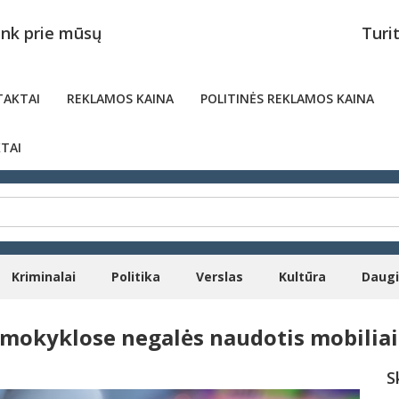
unk prie mūsų
Turi
AKTAI
REKLAMOS KAINA
POLITINĖS REKLAMOS KAINA
TAI
Kriminalai
Politika
Verslas
Kultūra
Daug
i mokyklose negalės naudotis mobiliai
S