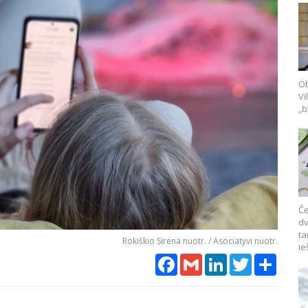
Ob
Vi
„b
Če
dv
ta
Rokiškio Sirena nuotr. / Asociatyvi nuotr.
ie
Facebook
Gmail
LinkedIn
Twitter
Share