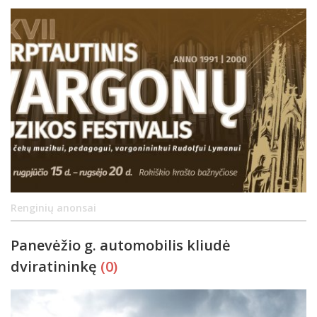
Renginių anonsai
Panevėžio g. automobilis kliudė
dviratininkę
(0)