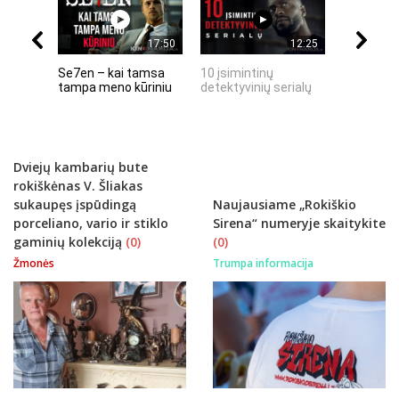
17:50
12:25
Se7en – kai tamsa
10 įsimintinų
10 įtempt
tampa meno kūriniu
detektyvinių serialų
stingdanč
istorijų
Dviejų kambarių bute
rokiškėnas V. Šliakas
sukaupęs įspūdingą
Naujausiame „Rokiškio
porceliano, vario ir stiklo
Sirena“ numeryje skaitykite
gaminių kolekciją
(0)
(0)
Žmonės
Trumpa informacija