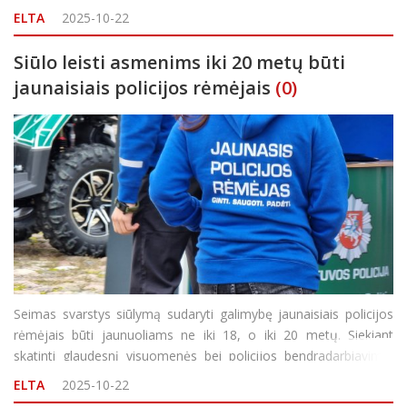
atstatydinimą prezidentui. Tai buvo įgarsinta žodžiu, i&scaro
ELTA
2025-10-22
Siūlo leisti asmenims iki 20 metų būti
jaunaisiais policijos rėmėjais
(0)
Seimas svarstys siūlymą sudaryti galimybę jaunaisiais policijos
rėmėjais būti jaunuoliams ne iki 18, o iki 20 metų. Siekiant
skatinti glaudesnį visuomenės bei policijos bendradarbiavimą,
Seimas po pateikimo pritarė tai numatančioms įstatymo
ELTA
2025-10-22
pataisoms. Šią Seimo Liberalų sąjūdžio frakcijos na