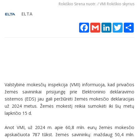
Rokiškio Sirena nuotr. / VMI Rokiškio skyrius
ELTA
Facebook
Gmail
LinkedIn
Twitter
Sh
Valstybinė mokesčių inspekcija (VMI) informuoja, kad privačios
žemės savininkai prisijungę prie Elektroninio deklaravimo
sistemos (EDS) jau gali peržiūrėti žemės mokesčio deklaracijas
už 2024 metus. Žemės mokestį reikia sumokėti iki šių metų
lapkričio 15 d.
Anot VMI, už 2024 m. apie 60,8 mln. eurų žemės mokesčio
apskaičiuota 787 tūkst. žemės savininkų: maždaug 50,4 mln.