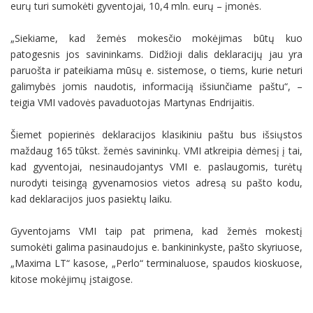
eurų turi sumokėti gyventojai, 10,4 mln. eurų – įmonės.
„Siekiame, kad žemės mokesčio mokėjimas būtų kuo
patogesnis jos savininkams. Didžioji dalis deklaracijų jau yra
paruošta ir pateikiama mūsų e. sistemose, o tiems, kurie neturi
galimybės jomis naudotis, informaciją išsiunčiame paštu“, –
teigia VMI vadovės pavaduotojas Martynas Endrijaitis.
Šiemet popierinės deklaracijos klasikiniu paštu bus išsiųstos
maždaug 165 tūkst. žemės savininkų. VMI atkreipia dėmesį į tai,
kad gyventojai, nesinaudojantys VMI e. paslaugomis, turėtų
nurodyti teisingą gyvenamosios vietos adresą su pašto kodu,
kad deklaracijos juos pasiektų laiku.
Gyventojams VMI taip pat primena, kad žemės mokestį
sumokėti galima pasinaudojus e. bankininkyste, pašto skyriuose,
„Maxima LT“ kasose, „Perlo“ terminaluose, spaudos kioskuose,
kitose mokėjimų įstaigose.