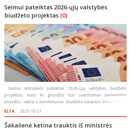
Seimui pateiktas 2026-ųjų valstybės
biudžeto projektas
(0)
Seimui antradienį pateiktas 2026-ųjų valstybės biudžeto
projektas, kuris iki gruodžio bus svarstomas parlamento
posėdžių salėje ir komitetuose. Biudžeto pajamos kitais metais
augs 16,8 proc. iki 21 mlrd. eurų, išlaidos – 18,9 proc. iki 27,5
ELTA
2025-10-21
mlrd. eurų (su Europos Sąjungos (ES) lė
Šakalienė ketina trauktis iš ministrės