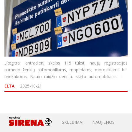
„Regitra“ antradienį skelbs 115 tūkst. naujų registracijos
numerio ženklų automobiliams, mopedams, motociklams bei
priekaboms. Naujų raidžių derinių, skirtų automobiliams, bus
galima rinktis su skaičiais nuo 001 iki 999. Tuo metu
ELTA
2025-10-21
elektromobiliams išleidžiama 10 tūkst. derinių su
SKELBIMAI
NAUJIENOS