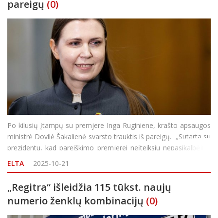
pareigų
(0)
Po kilusių įtampų su premjere Inga Ruginiene, krašto apsaugos
ministrė Dovilė Šakalienė svarsto trauktis iš pareigų. „Sutarta su
prezidentu, kad pareiškimo premjerei neįteiksiu nepasikalbėjusi
su juo. Pareiškimo projektą aš turiu. Šiandie
ELTA
2025-10-21
„Regitra“ išleidžia 115 tūkst. naujų
numerio ženklų kombinacijų
(0)