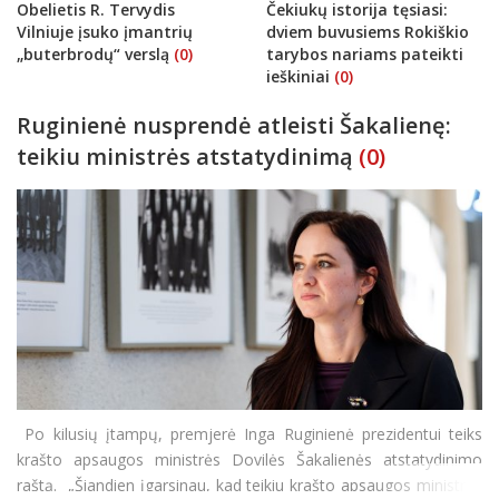
Obelietis R. Tervydis
Čekiukų istorija tęsiasi:
Vilniuje įsuko įmantrių
dviem buvusiems Rokiškio
„buterbrodų“ verslą
(0)
tarybos nariams pateikti
ieškiniai
(0)
Ruginienė nusprendė atleisti Šakalienę:
teikiu ministrės atstatydinimą
(0)
Po kilusių įtampų, premjerė Inga Ruginienė prezidentui teiks
krašto apsaugos ministrės Dovilės Šakalienės atstatydinimo
raštą. „Šiandien įgarsinau, kad teikiu krašto apsaugos ministrės